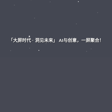
「大屏时代 · 洞见未来」 AI与创意，一屏聚合！