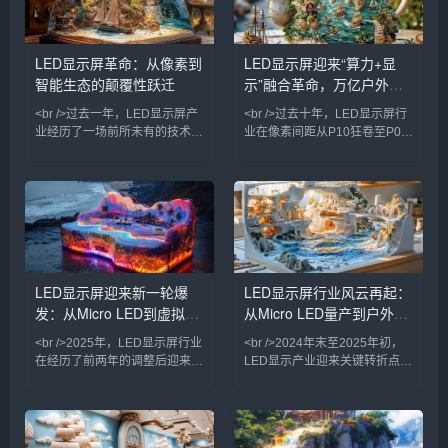
LED显示屏革命：从像素到
LED显示屏迎来“算力+显
智能生态的颠覆性跃迁
示”融合革命，万亿户外媒
体市场重新洗牌
<br />过去一年，LED显示屏产
<br />过去十年，LED显示屏行
业经历了一场前所未有的技术爆
业在像素间距从P10狂卷至P0.9
炸。从苹果悄然布局Micro LED
的竞速中陷入同质化泥潭。但
到三星、LG相继推出透明LED
2025年最新的供应链情报显
电影屏，传统LCD和OLED的统
示，行业正在经历一场由“芯片
治地位正被悄然撼动。据最新行
倒装+COB集成封装”驱动的根本
业报告显示，2025年全球LED
性变革。多家头部厂商已实现
显示屏市场规模预计突破120亿
P0.4以下Micro LED显示屏的良
美元，其中Mini LED背光产品
率突破，单位成本较2023年下
出货量同比增长超200%，而
降近60%。在深圳举行的国际
LED显示屏迎来新一轮爆
LED显示屏行业风云再起：
Micro LED虽未完全量产，但其
LED展上，一款采用玻璃基板的
发：从Micro LED到虚拟拍
从Micro LED量产到户外广
在AR眼镜、车载显示等细分领
透明Micro LED屏惊艳全场——
域的原型机已展现出远超
透光率超过70%，峰值亮度
摄，产业格局正在重塑
告新蓝海，一场显示革命正
<br />2025年，LED显示屏行业
<br />2024年末至2025年初，
在进行
在经历了前两年的调整后迎来强
LED显示产业迎来关键转折点。
劲复苏。根据多家市场研究机构
三星、LG与京东方相继展示基
的最新报告，全球LED显示屏市
于Micro LED技术的透明显示屏
场规模预计突破120亿美元，同
和超大尺寸无缝拼接屏，像素间
比增长18%。这一增长背后，是
距突破P0.3以下，亮度与寿命较