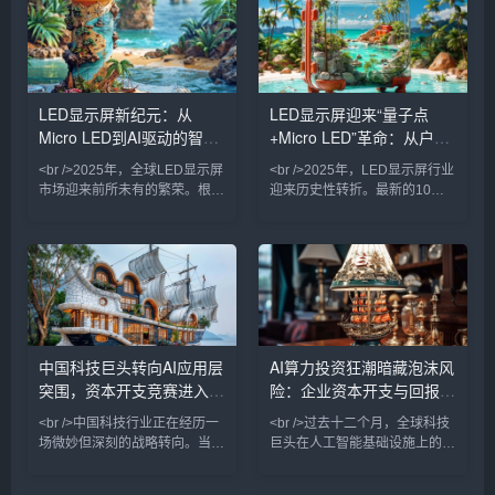
增长23%，其中Mini/Micro LED
而，随着英伟达高端芯片出口管
产品占比首次突破15%，成为增
制收紧以及国内替代方案尚未完
长最快的细分赛道。多家头部厂
全成熟，一个尖锐的问题开始浮
商在集邦咨询的论坛上透露，
现：这场巨额投入究竟何时能够
Micro LED芯片良率已提升至
转化为可持续的商业模式？站长
LED显示屏新纪元：从
LED显示屏迎来“量子点
99.99%，成本较三年前下降
之家ChinaZ.com的最新产业动
Micro LED到AI驱动的智慧
+Micro LED”革命：从户外
70%，这让原本只存在于实验室
态显示，行业焦点正从“抢卡”转
的“像素级自发光”技术，
向“算力利用率”，这标志着中国
显示革命
广告到元宇宙的视觉新纪元
<br />2025年，全球LED显示屏
<br />2025年，LED显示屏行业
AI发展进入了一
市场迎来前所未有的繁荣。根据
迎来历史性转折。最新的10篇
多家行业媒体的最新报道，中国
深度报道显示，传统COB（板
LED显示屏出口额同比增长超过
上芯片）与新兴量子点（QD）
35%，而Micro LED技术正式从
技术的结合，正在重新定义“显
实验室走向量产，成为高端显示
示质量”。三星、索尼、利亚德
市场的“新宠”。与此同时，AI与
等头部厂商相继发布基于Micro
LED显示技术的深度融合，正在
LED（微发光二极管）的透明屏
重塑数字户外媒体、商业显示乃
与柔性屏，其峰值亮度突破
至车载显示的应用场景。从P0.4
10000尼特，色域覆盖率超越
中国科技巨头转向AI应用层
AI算力投资狂潮暗藏泡沫风
超微间距到透明柔性屏，从裸眼
BT.2020标准120%，而功耗仅
突围，资本开支竞赛进入下
险：企业资本开支与回报缺
3D到虚拟制片，LED显示屏已
为同尺寸LCD的40%。最引人
不再仅是显示设备，而是成为智
注目的是，“量子点色转换”技术
半场
口拉大
<br />中国科技行业正在经历一
<br />过去十二个月，全球科技
解决了
场微妙但深刻的战略转向。当全
巨头在人工智能基础设施上的资
球投资者仍在紧盯英伟达GPU
本开支累计超过两千亿美元，这
的供货排期与数据中心建设进度
一数字仍在以季度环比两位数的