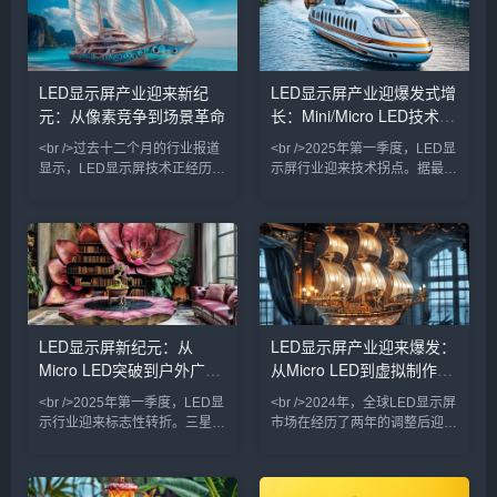
60%。这意味着曾被视作“下一
寸显示屏进入量产阶段。与传统
代显示技术”的Micro LED，正以
的LCD和OLED相比，Micro
惊人速度从实验室走向商业应
LED在亮度、响应速度和功耗上
用。<br /><br />在近日落幕的
均实现了数量级的跃升，峰值亮
LED显示屏产业迎来新纪
LED显示屏产业迎爆发式增
ISE 2025展会上，超过40家厂
度突破10000尼特，而功耗降低
元：从像素竞争到场景革命
长：Mini/Micro LED技术颠
商展出Micro LED透明屏、柔性
了40%。业内人士指出，这标志
屏及
着显示技术竞争正式从
覆视觉体验，户外广告市场
<br />过去十二个月的行业报道
<br />2025年第一季度，LED显
重构在即
显示，LED显示屏技术正经历一
示屏行业迎来技术拐点。据最新
场由Micro LED与Mini LED主导
行业报告显示，Mini LED背光
的“双轨革命”。三星、LG与京东
显示器的全球出货量同比激增
方相继展示的Micro LED透明
180%，三星、TCL、苹果等头
屏，已将像素间距缩小至0.3毫
部厂商纷纷将Mini LED技术下
米以下，亮度突破10,000尼
放至中端产品线，推动终端售价
特，同时通过巨量转移技术的改
首次跌破万元大关。与此同时，
良，将良品率提升至99.9%。与
Micro LED领域传来重磅消息：
此同时，Mini LED背光模组成
国内头部芯片厂商三安光电宣
LED显示屏新纪元：从
LED显示屏产业迎来爆发：
本较去年同期下降40%，促使
布，其微米级LED芯片的巨量转
Micro LED突破到户外广告
从Micro LED到虚拟制作，
TCL、海信等品牌将85英寸以上
移良率已提升至99.99%，这一
大屏电视价格
关键突破标志着Micro
的智慧革命
技术革命重塑千亿市场
<br />2025年第一季度，LED显
<br />2024年，全球LED显示屏
示行业迎来标志性转折。三星、
市场在经历了两年的调整后迎来
LG与京东方相继在CES上展示
强劲复苏。根据最新行业报告，
了基于Micro LED技术的透明显
市场规模预计突破150亿美元，
示屏，像素间距首次突破0.3毫
同比增长18%。这一增长背后，