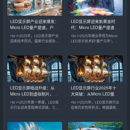
Mini/Micro LED技术的加速商
传统OLED提升数倍。多家设备
用、虚拟制作（Virtual
厂商透露，巨量转移良率已从去
Production）需求的爆发，以及
年不足90%提升至99.99%，成
户外裸眼3D大屏的普及。从上
本骤降60%。这意味着Micro
LED显示屏产业迎来爆发：
LED显示屏迎来新黄金时
游芯片到下游应用，产业链各环
LED不再只是实验室里的奢侈
Micro LED量产提速，户外
代：Micro LED量产提速与
节都在经历一场深刻的效率革
品，而是开始进入高端商用显示
命。<br /><br
与家庭影院市场。业内人士
广告迈向万亿级市场
户外广告数字化浪潮重塑产
<br />2025年，LED显示屏产业
<br />2025年被业界视为Micro
业格局
迎来技术拐点。最新行业报告显
LED显示技术的“量产元年”。最
示，Micro LED芯片良率已突破
新十篇行业深度报道显示，三
99.9%，巨量转移效率提升至每
星、LG以及中国厂商京东方、
小时200万颗，远超此前业界预
华灿光电等企业在Micro LED芯
期。三星、索尼、京东方等巨头
片巨量转移技术上取得突破性进
相继发布新一代Micro LED显示
展，良率从去年不足60%提升至
屏，像素间距下探至P0.3以下，
85%以上，单颗芯片成本下降近
亮度却提升至5000nit以上。这
四成。这意味着，曾被诟病“价
意味着，在户外强光环境下，
格高昂、难以落地”的Micro LED
LED显示屏暗战升级：从
LED显示屏行业2025年十
Micro LED依然能呈现细腻画
大屏，正以每年约30%的速度降
Micro LED到虚拟制片，一
大突破：从Micro LED量产
质，彻底解决了传统LCD和
低售价，并率先在高端商业显
OLED屏幕在阳光
示、影院巨幕和车载显示领
场改写视觉产业的万亿赛道
到AI驱动的透明显示新时代
<br />2025年第一季度，LED显
<br />2025年，LED显示屏行业
竞速
示行业迎来里程碑式突破。三
迎来历史性转折点。根据最新出
星、LG与国内龙头京东方相继
炉的行业报告，Micro LED技术
宣布Micro LED芯片良率突破
终于跨越了良率与成本的双重门
99.9%，像素间距突破P0.3极
槛，三星、索尼与京东方等头部
限，而单位成本较三年前下降逾
厂商相继宣布其Micro LED大尺