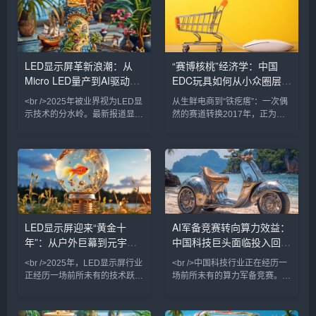
米，亮度达到10,000尼特，功
是户外广告、舞台租赁、商业显
耗较传统OLED降低40%。更关
示、虚拟制作等多元场景的需求
键的是，此前困扰行业的巨量转
共振。在中国，深圳、惠州等地
移良率问题已从99.9%提升至
的LED显示屏企业订单排产已至
99.99%，这意味着Micro LED
2025年二季度，产业链上下游
LED显示屏革新浪潮：从
“赛博核桃”经济学：中国
电视价格有望在两年内下探至万
景气度显著回升。值得注意的
Micro LED量产到AI驱动的
EDC玩具如何从小众圈层走
元级。与此同时，国内厂商利亚
是，小间距LED（P2.5以下）产
德与洲明科技宣布，
品占比首次超过50%，成为市场
户外广告新纪元
向亿级市场
<br />2025年被业界视为LED显
从生鲜电商到“铁疙瘩”：一次偶
绝对主力，
示技术的分水岭。最新报道显
然的赛道转换2017年，正为生
示，三星、LG与京东方不约而
鲜电商生意焦头烂额的90后创
同地在CES及ISE展会上推出了
业者钱正阳，在海外网站上偶然
基于Micro LED技术的透明显示
刷到一段金属指尖陀螺的视频。
屏与可拉伸柔性屏，其中三星发
那个在指尖高速旋转、发出机械
布的110英寸无边框Micro LED
声响的小物件，在瞬间为他提供
电视，像素间距已缩小至0.4毫
了一种奇特的解压感。“当时就
米以下，峰值亮度突破4000尼
觉得这种东西太有意思了。”钱
特。与此同时，国内龙头企业利
正阳在接受《天下网商》专访时
LED显示屏迎来“黄金十
AI军备竞赛转向算力效益：
亚德与洲明科技宣布，其Micro
回忆道，“这种金属、会转、能
年”：从户外巨幕到元宇宙
中国科技巨头面临投入回报
LED芯片巨量转移良率已提升至
响的EDC玩具，一看到就有一
99.999%，成本
种莫名的吸引力。”这一偶然发
入口，技术革命重塑百亿市
大考
<br />2025年，LED显示屏行业
<br />中国科技行业正在经历一
现，最终导向了一次彻底的职业
场
正经历一场前所未有的技术跃
场前所未有的算力军备竞赛。从
转向...
迁。最新发布的《全球LED显示
阿里、字节跳动到百度和腾讯，
市场季度追踪报告》显示，第一
各大巨头在AI基础设施上的资本
季度全球LED显示屏出货量同比
开支已攀升至历史最高水平。然