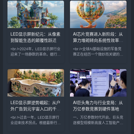
时，多家头部互联网公司在本季
速度增长。从微软、谷歌到亚马
度财报电话会上悄然调整了叙事
逊，各大云服务商争相建设超大
口径：不再将“千卡集群”或“万亿
规模数据中心，英伟达的GPU
参数”作为首要卖点，转而强调
订单排期已延伸至2026年。中
AI功能在广告系统、云计算、本
国市场上，阿里、百度、字节跳
地生活服务等核心业务中的实际
动等企业同样不遗余力地购入AI
LED显示屏新纪元：从像素
AI芯片竞赛进入新阶段：从
转化率。<br /><br />这一变化
芯片，服务器供应链满负荷运
到智能生态的颠覆性跃迁
算力堆砌转向系统性效率革
与站长之家（ChinaZ.com）近
转。表面上看，这是一场关于未
期监测到的产业数据相互印证。
来算力主导权的军备竞赛，但越
命
<br />2024年，LED显示屏行业
<br />全球AI基础设施的军备竞
根据
来越多的分析师开始追问：如此
迎来了一场静默的革命。据行业
赛正在经历一个微妙而关键的转
最新报道，Micro LED（微发光
折。过去两年间，头部云服务商
二极管）的巨量转移技术良率首
与大型科技企业竞相追逐百万卡
次突破99.9%，这意味着困扰业
级集群的部署，将模型参数规模
界十年的成本壁垒开始崩塌。三
推至十万亿级别。然而，最新发
星、索尼以及中国厂商京东方、
布的行业基准测试与头部企业的
三安光电均在近日发布了新一代
内部运营数据揭示了一个警示信
Micro LED显示屏，像素间距首
号：在现有主流架构下，GPU
次下探至0.1毫米以下，亮度超
集群的线性扩展所带来的性能提
LED显示屏逆势崛起：从户
AI巨头角力与行业变局：从
过10,000尼特，对比度接近无
升已明显放缓，而能耗成本与互
外广告到元宇宙入口的千亿
万亿参数竞赛到硬件落地
限。一位参与测试的工程师向记
联延迟正以超线性速度攀升。多
者透露：“在阳光下观看Mi
位芯片设计领域的资深工程师指
赛道
<br />过去一年，LED显示屏行
一、万亿参数时代开启，巨头竞
出，单纯依赖晶体管密度和制程
业迎来技术拐点。根据最新行业
逐模型规模新高度人工智能产业
报告，Micro LED芯片良率突破
正经历一场前所未有的算力与参
99.9%，巨量转移效率提升至每
数规模的军备竞赛。据字节跳动