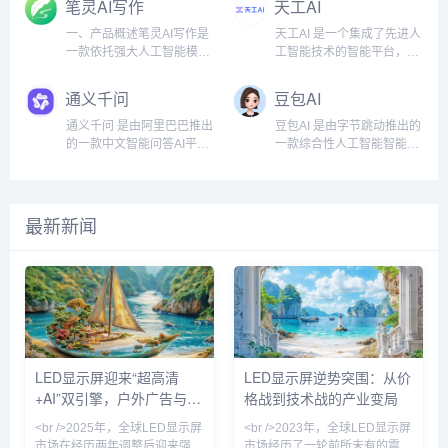
笔灵AI写作
天工AI
框架，避免创作时遇到的“卡
单指令，AI就能根据需求自
立之初即获得红杉中国、高
者提供了更为广阔的创作空
效且专业的PPT制作体验。
质、效率、技能、成就、收
文”问题。人物塑造与对话编
动生成草稿，为用户节省时
瓴资本等机构超5亿美元A轮
间。无论是文章写作、视频
无论是商务演示、教育课
入等五大核心价值的全方位
一、产品概述笔灵AI写作是
天工AI 是一个集成了先进人
排墨狐AI...
间，提升写作效...
融资，估值突破30亿美元，
创作，还是图像处理，万彩
件、项目路演还是日常工作
服务。平台通过深入研究设
一款依托强大人工智能模型
工智能技术的智能平台，专
创下中国AI初创企业融资速
AI都能通过先进的人工智能
汇报，AiPPT都能够凭借其
计师的多样化需求，致力于
的写作助手，旨在帮助用户
注于为工业企业提供全方位
度纪录。核心定位：技术信
技术帮助用户提升创作效
强大的智能算法和用户友好
为设计师提供便捷、高效、
高效提升写作效率和质量，
的AI应用支持。通过低门槛
通义千问
豆包AI
仰：专注通用人工智能
率、拓展创作领域，解锁无
的设计，帮助用户轻松创作
创新的设计工具和资源，帮
让创作更加轻松、愉悦。通
的接入方式，天工AI帮助企
（AGI）技术研发与商业
限创作可能。强大的功能集
出吸引眼球的PPT演示文
助设计师在职业发展中持续
过深入分析文本、智能改写
业实现智能化转型，提升生
通义千问 是由阿里巴巴推出
豆包AI 是由字节跳动推出的
化...
成，全...
稿。平台通过自动排版、智
成长，最终实现更高的收入
与续写，笔灵AI写作不仅能
产效率和产品质量。平台通
的一款中文智能问答AI平
一款综合性人工智能智能体
能内容填充、实时协作等多
和成就。堆友不仅为专业设
优化现有的内容，还能拓展
过其独特的三层架构和多领
台，致力于为用户提供高
平台，旨在为用户提供多样
项功能，极大地提升了演示
计师提供了高品质的设计资
创作思路，提升作品的连贯
域应用，覆盖从底层算力到
效、准确、智能化的信息查
化的智能服务，涵盖知识问
文稿的制作效率和质量，成
源，还针对运营工友、学生
性和吸引力。其强大的人工
顶层应用的全链条，推动人
询和服务。作为阿里巴巴在
答、文本生成、语言理解、
为各行各业用户的得力助
小白、社交达人等不同用户
智能模型汇聚了海量数据资
工智能在不同行业的落地实
人工智能领域的重要布局之
视频生成等多个领域。豆包
最新新闻
手。二、功...
群体，提...
源，构建了广泛的学习库，
施，成为企业数字化转型的
一，通义千问采用了深度学
AI的前身为字节跳动内部孵
持续更新优化，以确保生成
有力助手。平台架构与功能
习、大数据分析、自然语言
化的项目 Grace，经过多次
的文本具有精确度、趣味性
特点1. 三层架构天工AI平台
处理等先进技术，旨在突破
迭代和升级，最终在2023年
和丰富性，满足不同用户群
的架构设计分为三个层次：
传统搜索引擎和问答系统的
8月正式以豆包AI的形式推
体的多样化需求。二、核心
底层提供强大的计算资源支
局限，提供更为精准且符合
出，成为企业和个人用户的
功能特点智能...
持...
中文用户需求的智能对话体
智能助手。豆包AI的海外版
验。核心功能与特点1. 强大
本命名为 cici，进一步扩展
的中文处理能力通义千问的
了其全球化应用潜力。功能
LED显示屏迎来“超高清
LED显示屏逆势突围：从价
最大亮点是其卓越的中文语
和特点1. 多模态能力豆包AI
+AI”双引擎，户外广告与虚
格战到技术战的产业变局
言处理能力，基于阿里巴巴
具备强大...
自研的多模态...
拟拍摄成增长双极
<br />2025年，全球LED显示屏
<br />2023年，全球LED显示屏
市场在经历两年调整后迎来强劲
市场经历了一轮前所未有的震