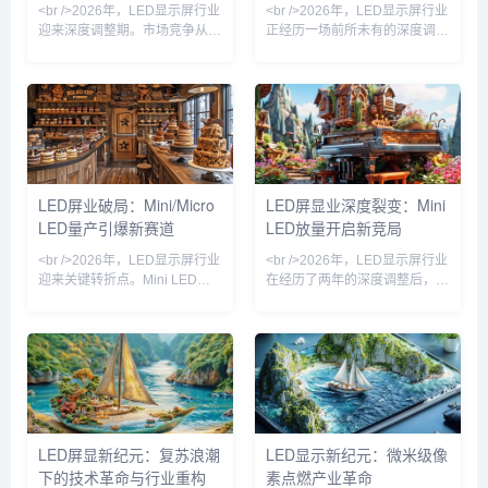
<br />2026年，LED显示屏行业
<br />2026年，LED显示屏行业
从“规模扩张”转向“精益
破直接
迎来深度调整期。市场竞争从增
正经历一场前所未有的深度调
量扩张转向存量博弈，缺乏核心
整。曾经“千屏大战”的繁荣景象
技术与资金实力的中小企业加速
逐渐褪色，取而代之的是更为残
出清。据行业观察，过去一年
酷的优胜劣汰。随着市场需求增
中，超过两位数的小型厂商被迫
速放缓，中小厂商的生存空间被
关停产线或转型代工，而头部企
急剧压缩，而头部企业则通过规
业则通过产能整合与渠道下沉进
模效应和技术壁垒进一步巩固地
一步扩大份额。这一轮洗牌并非
位。这一轮洗牌并非简单的市场
简单的周期波动，而是技术迭代
波动，而是产业从粗放式扩张转
LED屏业破局：Mini/Micro
LED屏显业深度裂变：Mini
与需求升级共同作用的结果。
向精细化运营的必然阵痛。<br
LED量产引爆新赛道
LED放量开启新竞局
<br /><br /><br />在行业整体承
/><br /><br />推动此轮洗牌的深
压的背景下，技术路线之争成为
层原因，首先是供需关系的根本
<br />2026年，LED显示屏行业
<br />2026年，LED显示屏行业
决定企业
性逆
迎来关键转折点。Mini LED与
在经历了两年的深度调整后，呈
Micro LED技术从实验室走向规
现出明显的复苏态势。从下游需
模化产线，芯片尺寸微缩至50
求看，租赁市场、广电虚拟拍
微米以下，巨量转移良率首次突
摄、以及商业地产的裸眼3D大
破99.9%，为超高清显示面板的
屏成为拉动增长的三驾马车。尤
商用化扫清障碍。业内头部企业
其在文旅夜游和赛事经济带动
相继发布基于玻璃基板的Micro
下，小间距及微间距产品的出货
LED拼接屏，像素间距低至
量同比增幅显著。产业链上游的
P0.3，亮度与对比度达到OLED
芯片厂和封装厂稼动率回升至健
LED屏显新纪元：复苏浪潮
LED显示新纪元：微米级像
水平，但寿命与功耗优势显著。
康水平，渠道库存回归良性。但
下的技术革命与行业重构
素点燃产业革命
这一突破不仅解决了大尺寸显示
值得注意的是，复苏并非普惠