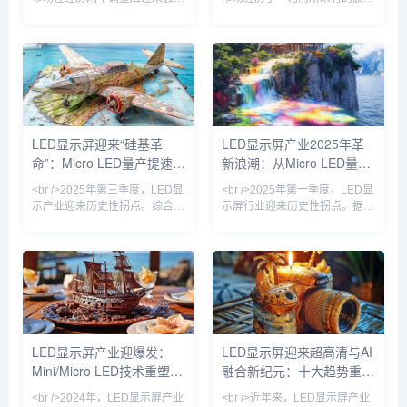
复苏。根据最新行业报告，小间
荡。上游芯片价格暴跌、下游需
距LED（P1.0以下）出货量同比
求疲软，行业一度陷入“卖一块
增长38%，而Mini LED直显产
亏一块”的恶性竞争。然而，就
品在商用市场的渗透率首次突破
在外界以为LED显示屏将沦为传
15%。多家头部屏厂透露，二季
统制造业的“夕阳产业”时，一批
度订单排期已满，其中政务指挥
头部企业却通过Micro LED、
中心、企业会议室和高端零售门
COB封装、虚拟拍摄等新技
店成为主要需求方。与此同时，
术，硬生生撕开了一道增长口
LED显示屏迎来“硅基革
LED显示屏产业2025年革
上游芯片价格企稳，RGB封装
子。据TrendForce集邦咨询最
命”：Micro LED量产提速，
新浪潮：从Micro LED量产
产能利用率回升至85%以上，行
新数据，2024年全球LED显示
业库存周转天数较去年同期缩短
屏市场规模预计回温至75亿美
户外广告牌进入“透明+裸眼
到AI驱动内容生态的全面跃
<br />2025年第三季度，LED显
<br />2025年第一季度，LED显
12天
元，其中
3D”新时代
迁
示产业迎来历史性拐点。综合近
示屏行业迎来历史性拐点。据最
期十篇行业深度报道，最核心的
新产业链调研显示，Micro LED
变化是Micro LED（微发光二极
芯片的良率已从去年不足60%提
管）芯片成本同比下降31%，首
升至85%以上，而巨量转移设备
次逼近商用临界点。三星、
的单小时产能突破200万颗，这
LG、京东方等巨头相继宣布其
直接推动Micro LED显示模组的
Micro LED产线良率突破
综合成本下降超过40%。三星、
99.9%，而国内厂商三安光电、
LG以及国内京东方、利亚德等
华灿光电的MIP（Micro in
厂商，均在近期相继发布了针对
LED显示屏产业迎爆发：
LED显示屏迎来超高清与AI
Package）封装方案已实现月产
商业显示与高端家用市场的
Mini/Micro LED技术重塑显
融合新纪元：十大趋势重塑
能10万片。业内普遍认为，这
Micro LED新品，其中110英寸
标志着“硅基微显示”正式取
级别产品定价首次跌破1
示新格局
数字视觉生态
<br />2024年，LED显示屏产业
<br />近年来，LED显示屏产业