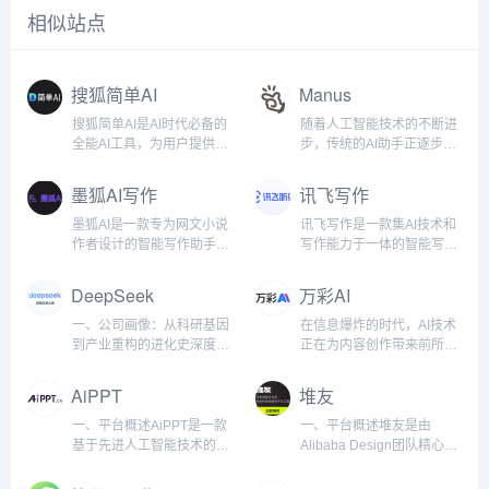
相似站点
搜狐简单AI
Manus
搜狐简单AI是AI时代必备的
随着人工智能技术的不断进
全能AI工具，为用户提供全
步，传统的AI助手正逐步向
方位AI服务，如AI绘图、AI
真正具备独立思考和决策能
写作、AI在线图片处理。提
力的全能智能体进化。近
墨狐AI写作
讯飞写作
供海量图片制作设计模板：
日，一支中国研发团队震撼
电商图，logo设计，证件
发布了全球首款AI Agent产
墨狐AI是一款专为网文小说
讯飞写作是一款集AI技术和
照，智能抠图，图片高清修
品——Manus。作为一款兼
作者设计的智能写作助手，
写作能力于一体的智能写作
复，一键去水印，一键换背
具智能思考与高效执行的全
致力于为创作者提供全方位
助手，旨在通过强大的人工
景等各种应用场景。新手小
能AI Agent，Manus不仅能
的写作支持。无论你是小说
智能支持，提高工作效率和
DeepSeek
万彩AI
白也能轻松玩转AI。产品功
够为用户提供精准的思维辅
新手还是资深作者，墨狐AI
创作质量。无论是日常办公
能：AI作图：用户可以通过
助，更能在工作和生活中“交
都能帮助你在创作过程中轻
文档、创意写作、内容编
一、公司画像：从科研基因
在信息爆炸的时代，AI技术
文字描述生成各种风格的图
付成果”，实现从“想”到“做”
松应对情节编排、人物设
辑，还是专业报告、会议纪
到产业重构的进化史深度求
正在为内容创作带来前所未
片，满足不同创作需求。
的无缝衔接。突破性性能与
定、语言润色等写作难题，
要等，讯飞写作都能为用户
索（DeepSeek）成立于
有的变革。万彩AI作为一款
Prompt社区：为用户提供一
核心优势Manus在最新的
提升创作效率和小说质量。
提供精准、高效的写作解决
2022年，是一家以“极致效
强大的AI内容创作工具合
AiPPT
堆友
个分享和交流AI提示词的平
GAIA基准测试中取得了
核心功能智能剧情生成墨狐
方案。核心功能AI对话写作
率”为核心理念的人工智能公
集，正是应对这一时代挑战
台，帮助大家更...
SOT...
AI可以根据用户提供的基本
讯飞写作支持与用户进行智
司，创始团队由清华大学、
而生。它不仅提供AI智能写
一、平台概述AiPPT是一款
一、平台概述堆友是由
设定，自动生成丰富的故事
能对话，帮助快速生成各类
北京大学等顶尖高校的AI科
作支持，还将AI换脸、照片
基于先进人工智能技术的智
Alibaba Design团队精心打
情节、场景描述和人物对
文档内容。无论是起草报
学家与微软、谷歌等科技巨
数字人制作和AI短视频制作
能演示文稿制作工具，致力
造的设计师全成长周期服务
话，帮助用户快速构建小说
告，还是编写邮件，只需简
头的工程专家组成。公司成
等功能集成于一体，为创作
于为用户提供一种快速、高
平台，专为设计师提供品