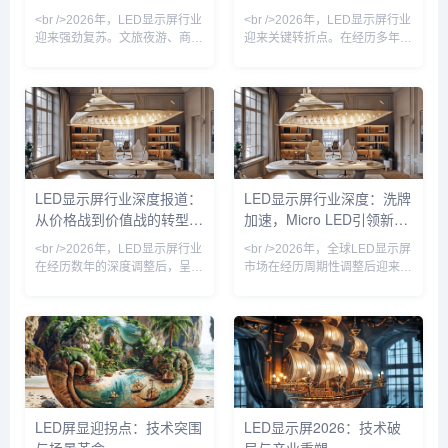
的成本痛点，更催生了透明
式，头部企业与中小厂商的订单
<br />2026年，LED显示屏行业
<br />2026年，LED显示屏行业
分化加剧，行业整体呈现出“总
迎来强劲复苏。文旅夜游、商业
迎来关键转折点。在经历多年同
量
地产、体育赛事等场景需求集中
质化竞争后，技术突破成为打破
释放，沉寂多年的户外广告市场
僵局的唯一钥匙。其中，Micro
重获生机。据行业观察，上半年
LED（微发光二极管）显示技术
主流厂商订单量普遍回升，尤其
从实验室走向量产线，成为今年
是小间距LED在会议室、控制室
最耀眼的技术路线。与传统的
等专业显示领域的渗透率进一步
LCD和OLED不同，Micro LED
提升。与此同时，海外市场成为
将LED芯片微缩至微米级，实现
增长引擎，东南亚、中东等地区
更高的亮度、更低的功耗和更长
LED显示屏行业深度报道：
LED显示屏行业深度：洗牌
的数字标牌项目加速落地，中国
的寿命。多家头部厂商已展示基
从价格战到价值战的转型之
加速，Micro LED引领新赛
LED显示屏出口额创下新高。
于巨量转移技术的全彩样机，像
<br /><br />值得注意的是，这
素间距突破0.3毫米，肉眼几乎
路
道
<br />2026年，LED显示屏行业
<br />2026年，全球LED显示屏
轮复苏并非
无
在经历数年的深度调整后，呈现
市场在经历周期性调整后迎来温
出明显的复苏态势。多家上市公
和复苏。随着数字户外广告、虚
司发布的财报显示，受益于户外
拟拍摄、高端会议显示等新兴场
广告、舞台租赁、虚拟拍摄等下
景的渗透率快速提升，行业不再
游需求的持续回暖，头部企业的
单纯依赖传统户外大屏的存量替
营收和净利润均实现双位数增
换，而是向更精细化的应用层级
长。行业整体产能利用率回升至
拓展。据多家券商研报援引的产
健康水平，此前困扰行业的低价
业链调研信息，小间距LED在控
竞争局面得到有效遏制。<br />
制室、演播室等专业市场的出货
LED屏显迎拐点：技术突围
LED显示屏2026：技术破
<br />这一轮复苏并非简单的周
量同比回升，而租赁市场也因演
期性反弹，而是行业结构性升级
艺活动常态化而保持稳定增长。