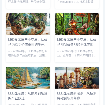
迎来技术爆发期。从传统小间距
在Mini/Micro LED技术上持续突
到Mini LED，再到Micro LED，
破。最新行业报道显示，多家头
显示技术正经历一场前所未有的
部厂商已实现Micro LED芯片良
变革。据最新行业报道，多家头
率超过99.9%，间距低于P0.3的
部企业已实现Mini LED背光显
超微显示屏开始进入高端商用市
示器的量产，其亮度、对比度和
场。同时，巨量转移技术效率提
色彩表现力均超越传统LCD，甚
升十倍以上，使得大尺寸超高清
至在某些维度上可与OLED抗
LED显示面板的成本下降约
衡。更引人注目的是，Micro
40%。此外，COB封装与
LED显示屏产业变局：从价
LED显示屏产业变局：从价
LED技术已从实验室走向小规模
MIP（Micro in Package）路线
格内卷到价值重构的生死竞
格战到价值战的生死突围
商用，苹果、三星等巨头纷纷加
之争愈演愈烈，但二者共同推动
大投入，试图抢占下一代
了LED显示
速
<br />2024年，LED显示屏行业
<br />2025年的LED显示屏行
在历经多年高速增长后，迎来深
业，正站在一个前所未有的十字
度调整期。据最新行业报道，传
路口。过去十年，中国厂商凭借
统P2.0以下小间距产品价格战白
成本优势横扫全球市场，但如
热化，部分厂商毛利率跌破
今，传统小间距LED的毛利空间
15%，而P0.9以下微间距市场
已被极度压缩，价格战不再是万
却保持30%以上增速。利亚德、
能钥匙。最新行业数据显示，
洲明科技、艾比森等头部企业纷
P1.2以下微间距产品出货量同比
纷加码 Micro LED 中试线，试
暴增87%，而P2.5以上常规产
图在下一代显示技术上建立壁
品的价格却跌破历史冰点——这
LED显示屏：从像素到场景
LED显示屏新浪潮：从技术
垒。与此同时，RGB封装龙头
预示着行业正从“拼规模”转向“拼
的产业跃迁
突破到场景革命
国星光电与芯片厂商三安光电的
技术”的新阶段。<br /><br /><br
垂直整合案例，揭示了行业从
/>如果说过去五年是小间