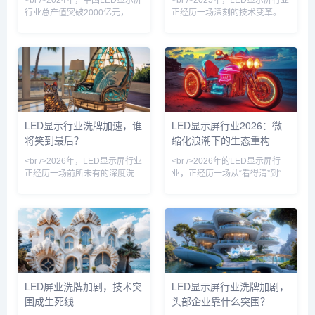
<br />2024年，中国LED显示屏
<br />2025年，LED显示屏行业
“拼产能”转
行业总产值突破2000亿元，但
正经历一场深刻的技术变革。从
市场早已告别“拼价格”的粗放年
传统SMD到COB（板上芯片）
代。过去一年，小间距
封装，再到被视为终极显示方案
LED（P1.2以下）市占率首次超
的Micro LED，技术路径的竞争
过传统DIP产品，Mini LED背光
愈发激烈。多家头部企业已在
显示器的全球出货量同比猛增逾
COB产线上实现规模化量产，
150%。行业共识正在形成：单
良率与成本控制取得关键突破，
纯的“亮度”“刷新率”指标已无法
使得P1.0以下的小间距产品不再
支撑溢价，取而代之的是“场景
是高端市场的专属。与此同时，
LED显示行业洗牌加速，谁
LED显示屏行业2026：微
适配力”和“数据交互能力”。从舞
Micro LED虽然尚未完全跨越巨
将笑到最后？
缩化浪潮下的生态重构
台租赁到指挥中心，从裸眼3D
量转移与修复的成本门槛，但在
地标到车载屏，LED显示屏正从
透明显示、车载HUD等细分场
<br />2026年，LED显示屏行业
<br />2026年的LED显示屏行
景已
正经历一场前所未有的深度洗
业，正经历一场从“看得清”到“看
牌。过去几年，行业在经历疫情
不出来”的静默革命。过去一年
冲击、原材料价格上涨、下游需
间，多家头部厂商在Micro LED
求萎缩等多重压力后，终于迎来
巨量转移环节实现了良率跃升，
了一轮残酷的优胜劣汰。据行业
将像素间距从P0.9进一步压缩至
观察，头部企业通过技术降本和
P0.3以下。这不再是单纯的参数
渠道下沉持续扩大份额，而缺乏
竞赛，而是半导体工艺与显示工
核心竞争力的中小厂商则面临订
程的深度耦合。行业内部人士透
单锐减、资金链断裂的困境。这
露，采用激光剥离与新型印章转
LED屏业洗牌加剧，技术突
LED显示屏行业洗牌加剧，
一轮的洗牌并非简单的市场收
移技术的产线，已能完成单批次
围成生死线
头部企业靠什么突围？
缩，而是产业逻辑的根本性重塑
数十万颗芯片的高效键合，缺陷
——从“拼价格”转向“拼价值”，
率降至百万分之一量级。这一突