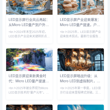
性变革。多家头部厂商已实现
Mini/Micro LED技术的加速商
P0.4以下Micro LED显示屏的良
用、虚拟制作（Virtual
率突破，单位成本较2023年下
Production）需求的爆发，以及
降近60%。在深圳举行的国际
户外裸眼3D大屏的普及。从上
LED显示屏行业风云再起：
LED显示屏产业迎来爆发：
LED展上，一款采用玻璃基板的
游芯片到下游应用，产业链各环
从Micro LED量产到户外广
Micro LED量产提速，户外
透明Micro LED屏惊艳全场——
节都在经历一场深刻的效率革
透光率超过70%，峰值亮度
命。<br /><br
告新蓝海，一场显示革命正
广告迈向万亿级市场
<br />2024年末至2025年初，
<br />2025年，LED显示屏产业
在进行
LED显示产业迎来关键转折点。
迎来技术拐点。最新行业报告显
三星、LG与京东方相继展示基
示，Micro LED芯片良率已突破
于Micro LED技术的透明显示屏
99.9%，巨量转移效率提升至每
和超大尺寸无缝拼接屏，像素间
小时200万颗，远超此前业界预
距突破P0.3以下，亮度与寿命较
期。三星、索尼、京东方等巨头
传统OLED提升数倍。多家设备
相继发布新一代Micro LED显示
厂商透露，巨量转移良率已从去
屏，像素间距下探至P0.3以下，
年不足90%提升至99.99%，成
亮度却提升至5000nit以上。这
本骤降60%。这意味着Micro
意味着，在户外强光环境下，
LED显示屏迎来新黄金时
LED显示屏暗战升级：从
LED不再只是实验室里的奢侈
Micro LED依然能呈现细腻画
代：Micro LED量产提速与
Micro LED到虚拟制片，一
品，而是开始进入高端商用显示
质，彻底解决了传统LCD和
与家庭影院市场。业内人士
OLED屏幕在阳光
户外广告数字化浪潮重塑产
场改写视觉产业的万亿赛道
<br />2025年被业界视为Micro
<br />2025年第一季度，LED显
业格局
竞速
LED显示技术的“量产元年”。最
示行业迎来里程碑式突破。三
新十篇行业深度报道显示，三
星、LG与国内龙头京东方相继
星、LG以及中国厂商京东方、
宣布Micro LED芯片良率突破
华灿光电等企业在Micro LED芯
99.9%，像素间距突破P0.3极