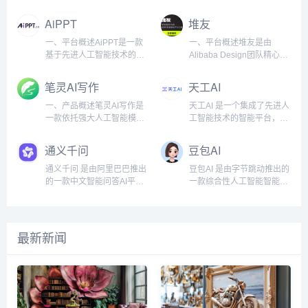
片，满足不同创作需求。
的无缝衔接。突破性性能与
定、语言润色等写作难题，
要等，讯飞写作都能为用户
索（DeepSeek）成立于
有的变革。万彩AI作为一款
Prompt社区：为用户提供一
核心优势Manus在最新的
提升创作效率和小说质量。
提供精准、高效的写作解决
2022年，是一家以“极致效
强大的AI内容创作工具合
AiPPT
堆友
个分享和交流AI提示词的平
GAIA基准测试中取得了
核心功能智能剧情生成墨狐
方案。核心功能AI对话写作
率”为核心理念的人工智能公
集，正是应对这一时代挑战
台，帮助大家更...
SOT...
AI可以根据用户提供的基本
讯飞写作支持与用户进行智
司，创始团队由清华大学、
而生。它不仅提供AI智能写
一、平台概述AiPPT是一款
一、平台概述堆友是由
设定，自动生成丰富的故事
能对话，帮助快速生成各类
北京大学等顶尖高校的AI科
作支持，还将AI换脸、照片
基于先进人工智能技术的智
Alibaba Design团队精心打
情节、场景描述和人物对
文档内容。无论是起草报
学家与微软、谷歌等科技巨
数字人制作和AI短视频制作
能演示文稿制作工具，致力
造的设计师全成长周期服务
话，帮助用户快速构建小说
告，还是编写邮件，只需简
头的工程专家组成。公司成
等功能集成于一体，为创作
于为用户提供一种快速、高
平台，专为设计师提供品
笔灵AI写作
天工AI
框架，避免创作时遇到的“卡
单指令，AI就能根据需求自
立之初即获得红杉中国、高
者提供了更为广阔的创作空
效且专业的PPT制作体验。
质、效率、技能、成就、收
文”问题。人物塑造与对话编
动生成草稿，为用户节省时
瓴资本等机构超5亿美元A轮
间。无论是文章写作、视频
无论是商务演示、教育课
入等五大核心价值的全方位
一、产品概述笔灵AI写作是
天工AI 是一个集成了先进人
排墨狐AI...
间，提升写作效...
融资，估值突破30亿美元，
创作，还是图像处理，万彩
件、项目路演还是日常工作
服务。平台通过深入研究设
一款依托强大人工智能模型
工智能技术的智能平台，专
创下中国AI初创企业融资速
AI都能通过先进的人工智能
汇报，AiPPT都能够凭借其
计师的多样化需求，致力于
的写作助手，旨在帮助用户
注于为工业企业提供全方位
度纪录。核心定位：技术信
技术帮助用户提升创作效
强大的智能算法和用户友好
为设计师提供便捷、高效、
高效提升写作效率和质量，
的AI应用支持。通过低门槛
通义千问
豆包AI
仰：专注通用人工智能
率、拓展创作领域，解锁无
的设计，帮助用户轻松创作
创新的设计工具和资源，帮
让创作更加轻松、愉悦。通
的接入方式，天工AI帮助企
（AGI）技术研发与商业
限创作可能。强大的功能集
出吸引眼球的PPT演示文
助设计师在职业发展中持续
过深入分析文本、智能改写
业实现智能化转型，提升生
通义千问 是由阿里巴巴推出
豆包AI 是由字节跳动推出的
化...
成，全...
稿。平台通过自动排版、智
成长，最终实现更高的收入
与续写，笔灵AI写作不仅能
产效率和产品质量。平台通
的一款中文智能问答AI平
一款综合性人工智能智能体
能内容填充、实时协作等多
和成就。堆友不仅为专业设
优化现有的内容，还能拓展
过其独特的三层架构和多领
台，致力于为用户提供高
平台，旨在为用户提供多样
项功能，极大地提升了演示
计师提供了高品质的设计资
创作思路，提升作品的连贯
域应用，覆盖从底层算力到
效、准确、智能化的信息查
化的智能服务，涵盖知识问
文稿的制作效率和质量，成
源，还针对运营工友、学生
性和吸引力。其强大的人工
顶层应用的全链条，推动人
询和服务。作为阿里巴巴在
答、文本生成、语言理解、
为各行各业用户的得力助
小白、社交达人等不同用户
智能模型汇聚了海量数据资
工智能在不同行业的落地实
人工智能领域的重要布局之
视频生成等多个领域。豆包
最新新闻
手。二、功...
群体，提...
源，构建了广泛的学习库，
施，成为企业数字化转型的
一，通义千问采用了深度学
AI的前身为字节跳动内部孵
持续更新优化，以确保生成
有力助手。平台架构与功能
习、大数据分析、自然语言
化的项目 Grace，经过多次
的文本具有精确度、趣味性
特点1. 三层架构天工AI平台
处理等先进技术，旨在突破
迭代和升级，最终在2023年
和丰富性，满足不同用户群
的架构设计分为三个层次：
传统搜索引擎和问答系统的
8月正式以豆包AI的形式推
体的多样化需求。二、核心
底层提供强大的计算资源支
局限，提供更为精准且符合
出，成为企业和个人用户的
功能特点智能...
持...
中文用户需求的智能对话体
智能助手。豆包AI的海外版