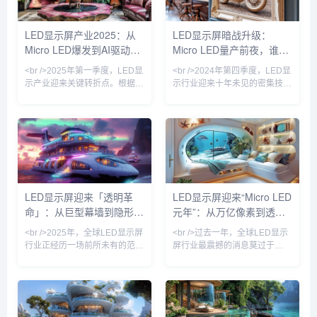
验。核心功能与特点1. 强大
本命名为 cici，进一步扩展
的中文处理能力通义千问的
了其全球化应用潜力。功能
LED显示屏产业2025：从
LED显示屏暗战升级：
最大亮点是其卓越的中文语
和特点1. 多模态能力豆包AI
Micro LED爆发到AI驱动的
Micro LED量产前夜，谁在
言处理能力，基于阿里巴巴
具备强大...
自研的多模态...
户外媒体革命
改写千亿显示产业规则？
<br />2025年第一季度，LED显
<br />2024年第四季度，LED显
示产业迎来关键转折点。根据最
示行业迎来十年未见的密集技术
新行业报道，三星、LG与国内
突破。三星、LG、京东方与利
头部厂商京东方相继宣布Micro
亚德几乎在同一时间宣布Micro
LED显示屏进入小批量量产阶
LED巨量转移效率提升至每小时
段，像素间距突破P0.3以下，亮
百万颗级别，这意味着困扰行业
度提升至5000nit以上，功耗较
多年的“成本悬崖”开始松动。与
传统COB方案降低40%。产业
此同时，苹果手表率先采用
链上游的驱动IC芯片、巨量转移
Micro LED微显示屏的消息再度
设备订单同比增长230%，核心
发酵，供应链消息称其像素密度
LED显示屏迎来「透明革
LED显示屏迎来“Micro LED
设备商Kulicke & Soffa的产能已
已突破3000PPI。与过往OLED
命」：从巨型幕墙到隐形科
元年”：从万亿像素到透明
被预订至2026年。这标志着
替代LCD的渐进式革命不同，
Micro L
Micro LED正在同时冲击
技，千亿市场重新洗牌
电影屏，行业格局正在被重
<br />2025年，全球LED显示屏
<br />过去一年，全球LED显示
新定义
行业正经历一场前所未有的范式
屏行业最震撼的消息莫过于
转移。在近期发布的十份行业深
Micro LED在多个应用场景实现
度报告中，一个高频词汇贯穿始
“真量产”。过去，Micro LED被
终——透明。从纽约时代广场的
视为“显示技术的圣杯”，但由于
玻璃幕墙到上海陆家嘴的云端连
巨量转移工艺复杂、良率低，成
廊，传统笨重的箱体式LED正在
本居高不下。然而，今年多家头