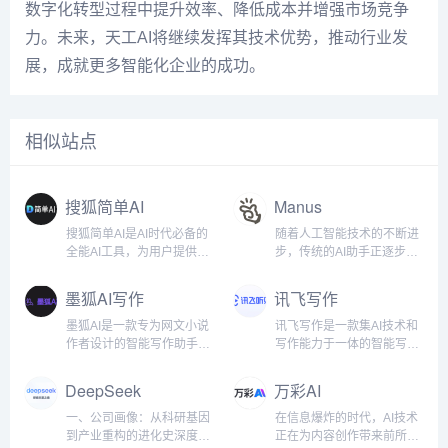
数字化转型过程中提升效率、降低成本并增强市场竞争
力。未来，天工AI将继续发挥其技术优势，推动行业发
展，成就更多智能化企业的成功。
相似站点
搜狐简单AI
Manus
搜狐简单AI是AI时代必备的
随着人工智能技术的不断进
全能AI工具，为用户提供全
步，传统的AI助手正逐步向
方位AI服务，如AI绘图、AI
真正具备独立思考和决策能
写作、AI在线图片处理。提
力的全能智能体进化。近
墨狐AI写作
讯飞写作
供海量图片制作设计模板：
日，一支中国研发团队震撼
电商图，logo设计，证件
发布了全球首款AI Agent产
墨狐AI是一款专为网文小说
讯飞写作是一款集AI技术和
照，智能抠图，图片高清修
品——Manus。作为一款兼
作者设计的智能写作助手，
写作能力于一体的智能写作
复，一键去水印，一键换背
具智能思考与高效执行的全
致力于为创作者提供全方位
助手，旨在通过强大的人工
景等各种应用场景。新手小
能AI Agent，Manus不仅能
的写作支持。无论你是小说
智能支持，提高工作效率和
DeepSeek
万彩AI
白也能轻松玩转AI。产品功
够为用户提供精准的思维辅
新手还是资深作者，墨狐AI
创作质量。无论是日常办公
能：AI作图：用户可以通过
助，更能在工作和生活中“交
都能帮助你在创作过程中轻
文档、创意写作、内容编
一、公司画像：从科研基因
在信息爆炸的时代，AI技术
文字描述生成各种风格的图
付成果”，实现从“想”到“做”
松应对情节编排、人物设
辑，还是专业报告、会议纪
到产业重构的进化史深度求
正在为内容创作带来前所未