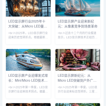
片巨量转移技术上取得突破性进
限，而单位成本较三年前下降逾
展，良率从去年不足60%提升至
60%。这意味着曾被视作“下一
85%以上，单颗芯片成本下降近
代显示技术”的Micro LED，正以
四成。这意味着，曾被诟病“价
惊人速度从实验室走向商业应
格高昂、难以落地”的Micro LED
用。<br /><br />在近日落幕的
LED显示屏行业2025年十
LED显示屏产业迎来新纪
大屏，正以每年约30%的速度降
ISE 2025展会上，超过40家厂
大突破：从Micro LED量产
元：从像素竞争到场景革命
低售价，并率先在高端商业显
商展出Micro LED透明屏、柔性
示、影院巨幕和车载显示领
屏及
到AI驱动的透明显示新时代
<br />2025年，LED显示屏行业
<br />过去十二个月的行业报道
迎来历史性转折点。根据最新出
显示，LED显示屏技术正经历一
炉的行业报告，Micro LED技术
场由Micro LED与Mini LED主导
终于跨越了良率与成本的双重门
的“双轨革命”。三星、LG与京东
槛，三星、索尼与京东方等头部
方相继展示的Micro LED透明
厂商相继宣布其Micro LED大尺
屏，已将像素间距缩小至0.3毫
寸显示屏进入量产阶段。与传统
米以下，亮度突破10,000尼
的LCD和OLED相比，Micro
特，同时通过巨量转移技术的改
LED在亮度、响应速度和功耗上
良，将良品率提升至99.9%。与
均实现了数量级的跃升，峰值亮
此同时，Mini LED背光模组成
LED显示屏产业迎爆发式增
LED显示屏新纪元：从
度突破10000尼特，而功耗降低
本较去年同期下降40%，促使
长：Mini/Micro LED技术颠
Micro LED突破到户外广告
了40%。业内人士指出，这标志
TCL、海信等品牌将85英寸以上
着显示技术竞争正式从
大屏电视价格
覆视觉体验，户外广告市场
的智慧革命
<br />2025年第一季度，LED显
<br />2025年第一季度，LED显
重构在即
示屏行业迎来技术拐点。据最新
示行业迎来标志性转折。三星、
行业报告显示，Mini LED背光
LG与京东方相继在CES上展示
显示器的全球出货量同比激增
了基于Micro LED技术的透明显
180%，三星、TCL、苹果等头
示屏，像素间距首次突破0.3毫