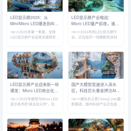
被一种近乎隐形的柔性透明薄膜
部厂商宣布采用激光转移和范德
所取代。这种透光率高达85%的
华力绑定技术，将Micro LED芯
LED网格，不仅没有遮挡建筑原
片的转移效率提升至每小时数百
LED显示屏2025：从
LED显示屏产业暗战：
有的采光，反而将玻璃幕墙转化
万颗，良率突破99.9%。最令人
Mini/Micro LED爆发到AI驱
Micro LED量产前夜，谁在
为动态的信息流载体。行业分析
振奋的是，一块55英寸4K
师指出，透明LED屏的全球市场
Micro LED透明显示屏
动内容革命
改写千亿显示版图？
<br />2025年第一季度，全球
<br />2024年的LED显示屏行
规模在2024年
LED显示屏产业迎来关键转折
业，正在经历一场静默而深刻的
点。根据最新行业报告，Mini
权力更迭。过去十年间，中国厂
LED背光显示屏在高端商用及专
商以极致性价比席卷全球，小间
业显示领域的渗透率首次突破
距LED从P2.5一路杀至P0.4，
35%，较去年同期增长12个百
室内商显市场几乎被重塑。然
分点。三星、TCL、京东方等头
而，当间距缩小逼近物理极限，
部厂商纷纷推出搭载自研Mini
传统的SMD封装与COB技术的
LED驱动方案的巨幕产品，亮度
成本曲线开始钝化，行业竞争的
均匀性与对比度达到新高度。与
核心从“单位面积价格”转向“单位
LED显示屏产业迎来新一轮
国产大模型竞速进入深水
此同时，Micro LED技术从实验
像素价值”。最新披露的供应链
爆发：Micro LED商业化提
区，科技巨头重金押注AI基
室走向中试线，苹果、索尼、利
数据显示，2024年第三季度，
亚德等企业相继展示透明可弯曲
P0.9以下微间距产品出货量同比
速，户外广告市场重构
础设施
<br />2025年被视为Micro LED
<br />据站长之家ChinaZ.com最
Mic
增长21
显示技术的“商业化元年”。在过
新报道，国内科技产业正在经历
去两个月内，三星、LG、京东
一场由大模型驱动的深刻变革。
方相继发布新一代Micro LED显
过去一个月内，多家头部企业密
示屏，像素间距突破至P0.3以
集发布新一代基座模型，参数规
下，亮度峰值达到10,000尼
模与推理能力双双跃升。然而，
特，而能耗较传统LED直显降低
与上一轮单纯比拼参数不同，当