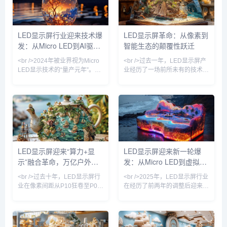
约40%。更令人关注的是，巨量
前竞争的焦点已从模型层延伸至
转移良率首次突破99.9%，这意
应用生态与商业闭环。头部厂商
味着长期阻碍Micro LED普及的
不再满足于展示技术参数，而是
LED显示屏行业迎来技术爆
LED显示屏革命：从像素到
成本瓶颈正在瓦解。行业分析师
将模型嵌入办公、编程、金融、
发：从Micro LED到AI驱
智能生态的颠覆性跃迁
预测，到2026年，Micro LED在
医疗等具体场景，试图以真实业
高端
务数据反哺模型迭代。这一趋势
动，产业格局正在重塑
<br />2024年被业界视为Micro
<br />过去一年，LED显示屏产
意味着，大模型竞赛正
LED显示技术的“量产元年”。根
业经历了一场前所未有的技术爆
据最新行业报告，三星、LG和
炸。从苹果悄然布局Micro LED
京东方等头部厂商已相继突破巨
到三星、LG相继推出透明LED
量转移与修复工艺的瓶颈，将
电影屏，传统LCD和OLED的统
Micro LED芯片的良率提升至
治地位正被悄然撼动。据最新行
99.9%以上。与传统的LCD和
业报告显示，2025年全球LED
OLED相比，Micro LED在亮
显示屏市场规模预计突破120亿
度、响应速度和功耗方面展现出
美元，其中Mini LED背光产品
碾压性优势，尤其在户外大屏和
出货量同比增长超200%，而
LED显示屏迎来“算力+显
LED显示屏迎来新一轮爆
高端商用显示领域，其亮度可达
Micro LED虽未完全量产，但其
示”融合革命，万亿户外媒
发：从Micro LED到虚拟拍
20000尼特以上，即使正午阳光
在AR眼镜、车载显示等细分领
直射也清晰可见。<br
域的原型机已展现出远超
体市场重新洗牌
摄，产业格局正在重塑
<br />过去十年，LED显示屏行
<br />2025年，LED显示屏行业
业在像素间距从P10狂卷至P0.9
在经历了前两年的调整后迎来强
的竞速中陷入同质化泥潭。但
劲复苏。根据多家市场研究机构
2025年最新的供应链情报显
的最新报告，全球LED显示屏市
示，行业正在经历一场由“芯片
场规模预计突破120亿美元，同
倒装+COB集成封装”驱动的根本
比增长18%。这一增长背后，是