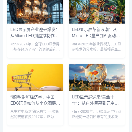
部厂商纷纷将Mini LED技术下
米，亮度达到10,000尼特，功
放至中端产品线，推动终端售价
耗较传统OLED降低40%。更关
首次跌破万元大关。与此同时，
键的是，此前困扰行业的巨量转
Micro LED领域传来重磅消息：
移良率问题已从99.9%提升至
国内头部芯片厂商三安光电宣
99.99%，这意味着Micro LED
LED显示屏产业迎来爆发：
LED显示屏革新浪潮：从
布，其微米级LED芯片的巨量转
电视价格有望在两年内下探至万
从Micro LED到虚拟制作，
Micro LED量产到AI驱动的
移良率已提升至99.99%，这一
元级。与此同时，国内厂商利亚
关键突破标志着Micro
德与洲明科技宣布，
技术革命重塑千亿市场
户外广告新纪元
<br />2024年，全球LED显示屏
<br />2025年被业界视为LED显
市场在经历了两年的调整后迎来
示技术的分水岭。最新报道显
强劲复苏。根据最新行业报告，
示，三星、LG与京东方不约而
市场规模预计突破150亿美元，
同地在CES及ISE展会上推出了
同比增长18%。这一增长背后，
基于Micro LED技术的透明显示
是户外广告、舞台租赁、商业显
屏与可拉伸柔性屏，其中三星发
示、虚拟制作等多元场景的需求
布的110英寸无边框Micro LED
共振。在中国，深圳、惠州等地
电视，像素间距已缩小至0.4毫
的LED显示屏企业订单排产已至
米以下，峰值亮度突破4000尼
2025年二季度，产业链上下游
特。与此同时，国内龙头企业利
“赛博核桃”经济学：中国
LED显示屏迎来“黄金十
景气度显著回升。值得注意的
亚德与洲明科技宣布，其Micro
EDC玩具如何从小众圈层走
年”：从户外巨幕到元宇宙
是，小间距LED（P2.5以下）产
LED芯片巨量转移良率已提升至
品占比首次超过50%，成为市场
99.999%，成本
向亿级市场
入口，技术革命重塑百亿市
从生鲜电商到“铁疙瘩”：一次偶
<br />2025年，LED显示屏行业
绝对主力，
场
然的赛道转换2017年，正为生
正经历一场前所未有的技术跃
鲜电商生意焦头烂额的90后创
迁。最新发布的《全球LED显示
业者钱正阳，在海外网站上偶然
市场季度追踪报告》显示，第一