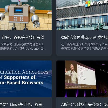
球网络安全界的高度关注，并迫使多
在推理能力和STEM（科学、技术、
队和组织采取紧急响应措施。漏洞详
学）问答领域表现卓越。本文将深入解析
文件可盗取用户凭证根据安全专家的
的技术突破，探索其如何在竞争激烈的
..
脱颖而...
、微软、谷歌等科技巨头纷
微软论文再曝OpenAI模型
2025年将成为AI代理元年
疗AI评测意外暴露4o-mini
：未来数字时代的核心竞争力随着人工
在一篇聚焦医疗AI评测的研究论文中
数
快速进步，AI代理（AI Agent）正在
乎再次“意外”披露了多个顶级大语言
世界中最炙手可热的创新之一。从英
规模。这篇论文发布于12月26日，
软、谷歌等全球科技巨头纷纷布局，
包括OpenAI、Anthropic等公司的
普及预计将在2025年迎来爆发式增
息，还引发了业内对大模型架构和技
数字化转型的关键组成部分。AI代理
广泛讨论。主要内容亮点OpenAI的
一种能够主动学习、适应并为用户提
文中提到，OpenAI的o1-preview
服务的智能体。这种技术不仅仅是语
300B参数，而GPT-4o模型的参数约
简单升级，而是能在用户的日常工
令人震惊的是，GPT-4o...
商业决策中起...
fox危矣？Linux基金会、谷歌、
AI盛会与科技巨头齐聚：Neu