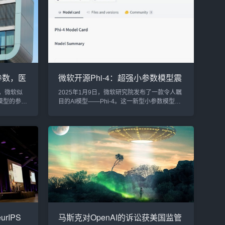
工程和数
的查询，OpenAI公司在其状态页面上发布了动
Phi-4
态，确认此次故障导致ChatGPT、API以及文本
AI领域
到视频生成工具Sora的错...
参数，医
微软开源Phi-4：超强小参数模型震
只有8B参
撼登场，超越GPT-4o，商用无门槛
，微软似
2025年1月9日，微软研究院发布了一款令人瞩
模型的参数
目的AI模型——Phi-4。这一新型小参数模型，
不仅揭示了
尽管只有140亿个参数，却在多个基准测试中超
模型参数信
越了许多大型开源和闭源模型，甚至挑战了
术实力的
GPT-4o和其他顶级AI的性能。最令人振奋的
模型参数论
是，Phi-4不仅开源，而且支持MIT许可证下的
模型约有
商业用途，给广大开发者和企业带来了巨大的
为200B，
机遇。Phi-4的惊人表现：超越GPT-4o，强悍实
力不容小觑自从去年12月12日首次展示...
rIPS
马斯克对OpenAI的诉讼获美国监管