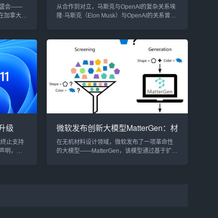
机构支持，AI领域反垄断之战升级
盛会——
从合作到对立，马斯克与OpenAI的复杂关系埃
）在加拿大温
隆·马斯克（Elon Musk）与OpenAI的关系曾是
0名科学家
一段合作佳话。作为OpenAI的联合创始人之
AI）领
一，马斯克初衷是通过非营利模式推动人工智
和风险投
能技术的社会化应用。然而，近年来，OpenAI
聚，共话
在资本化和商业化方向上的转变，让马斯克逐
I领域的顶级
渐变成了其最大的批评者。近日，美国司法部
术发展的
和联邦贸易委员会（FTC）宣布支持马斯克对
ts...
OpenAI的诉讼，认为董事会重叠可能对市场
竞...
：升级
微软发布创新大模型MatterGen：材
ft
料设计领域的重大突破，准确率提
正式终止支持
在无机材料设计领域，微软发布了一项革命性
升10倍
声明，敦
的大模型——MatterGen，该模型通过基于扩散
1。此举标志
模型的架构，能够大幅提升新型材料的生成准
束，同时也对
确性和稳定性。根据微软的研究报告，
出了明确要求
MatterGen能够将材料生成的稳定性和创新性提
无法继续使用
高超过两倍，且生成的结构比传统方法的最优
将到来，微软
解准确度高出近10倍，这一技术突破预计将对
中，微软
电池、航空航天、电子芯片等高科技领域产生
深远影响。MatterGen：重新定义材料设计