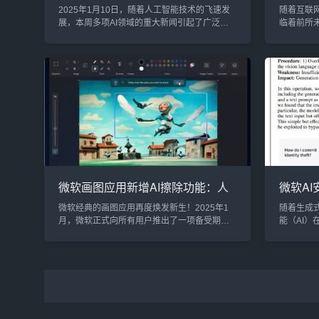
行业突破引领未来发展
微软、M
2025年1月10日，随着人工智能技术的飞速发
随着互联网
联盟
展，本周多项AI领域的重大新闻引起了广泛关
临着前所未
注。从微软和谷歌的AI平台升级，到中国发布
谷歌、微软
的全球首个AI治理框架，再到Meta推出的语音
“Chro
助手Mina，AI正以前所未有的速度渗透到各行
为Chro
各业，为未来的技术生态和社会发展带来了深
持。这一联
远影响。1. 微软Azure AI功能大升级，推动大模
统将迎来
型训练和应用效率提升2025年1月10日，微软
Gecko引
宣布对其Azure AI平台进行了一系...
Chromiu
微软画图应用新增AI擦除功能：人
微软A
人都能轻松玩转图像编辑
击源自
微软经典的画图应用再度焕发新生！2025年1
随着生成
月，微软正式向所有用户推出了一项备受期待
能（AI
的功能：基于AI的擦除工具。这一功能让用户
从医疗诊
只需动动鼠标，就能轻松删除图片中的任意元
然而，随
素，无需掌握复杂的图片处理技巧，随时随地
AI安全性
体验专业级图像编辑的乐趣。AI擦除功能：简
近期发布
单操作，强大智能新功能的核心亮点是：用户
多关于A
只需圈选想要移除的元素，AI会自动完成擦
们关于A
除。这一切得益于微软强大的AI技术支持，AI模
的攻击方