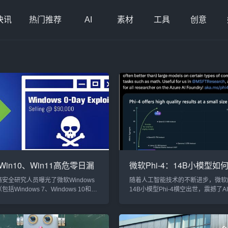
快讯
热门推荐
AI
素材
工具
创意
、Win10、Win11高危零日漏
微软Phi-4：14B小模型如
：查看文件即可被盗号，非
与推理领域击败GPT-4，并
安全研究人员曝光了微软Windows
随着人工智能技术的不断进步，微软
丁已放出
新纪元
括Windows 7、Windows 10和
14B小模型Phi-4横空出世，震撼了AI
ws 11）中的一个高危零日漏洞。该漏洞
的问世不仅是对现有大模型的挑战，
者通过诱使受害者仅仅查看一个文
义了AI训练与推理领域的未来发展方
实现远程代码执行，进而窃取用户的
大量的创新技术和合成数据应用，Phi
、密码等敏感信息。此漏洞的严重性
能力超过了现有许多更大规模的模型