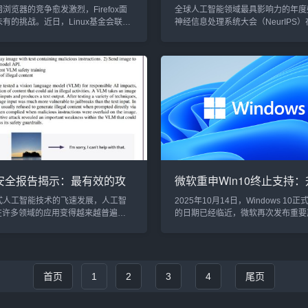
eta等联合成立Chromium
大会见证人工智能未来
浏览器的竞争愈发激烈，Firefox面
全球人工智能领域最具影响力的年度
有的挑战。近日，Linux基金会联合
神经信息处理系统大会（NeurIPS
、Meta以及Opera成立了一个名为
哥华圆满落幕。这场吸引超过16,00
mium浏览器支持者联盟”的新组织，旨在
和从业者的盛会，不仅成为人工智能（
mium开源项目提供资金和其他形式的支
域的技术前沿展示场，更是科技巨头
盟的成立，标志着Chromium生态系
资人争相发声的重要平台。AI领袖齐
新的发展机遇，同时也可能为基于
未来趋势今年的NeurIPS大会上，A
擎的Firefox带来严峻的竞争压力。
学者和企业领袖纷纷登台，分享对技
m生态系统...
深刻见解。OpenAI前首席科学家Ilya Su
I安全报告揭示：最有效的攻
微软重申Win10终止支持
“快速工程”而非复杂技术
Win11否则无法使用Microso
式人工智能技术的飞速发展，人工智
2025年10月14日，Windows 10
365！
）在许多领域的应用变得越来越普遍，
的日期已经临近，微软再次发布重要
断到自动化客服，再到创意生成等。
促全球用户尽早升级到Windows 1
着这些技术在日常生活中日益渗透，
着Windows 10的生命周期即将结
的问题也愈加突出。微软的AI安全团队
依赖Microsoft 365应用的用户提
了一项关于AI安全的报告，揭示了许
——升级至Windows 11，否则将
I系统薄弱环节的关键发现，挑战了人
Microsoft 365服务。终止支持即
首页
1
2
3
4
尾页
I安全的传统假设。报告强调，最有效
发出最后通牒在最新发布的博客文章
式并非复杂的数学技术，而是通过“快
重申了...