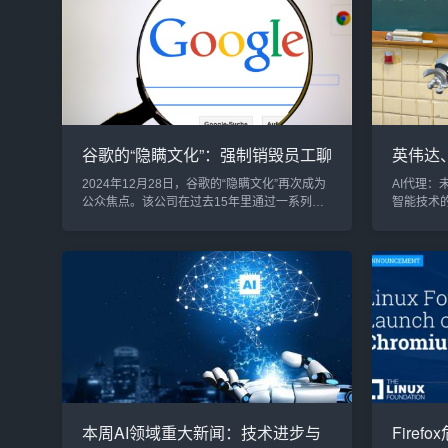
在"TinyWorlds"环境中相互交互，模拟真实用户
引发了全
场景。与传统游戏模拟不同，TinyTroupe专注
个安全团
于商业和生产力应用。企...
情：恶意
分析，漏洞.
谷歌的“隐瞒文化”：强制销毁员工聊
英伟达
天记录的背后
纷布局，
2024年12月28日，谷歌的“隐瞒文化”再次成为
AI代理
公众焦点。该公司在过去15年里通过一系列严
智能技术的
密的策略来销毁或掩盖其内部通信记录，尤其
成为数字
是在反垄断诉讼和监管调查的压力下。这一行
伟达到微
为不仅让谷歌在法律领域引发了广泛关注，也
AI代理的
引起了人们对其企业文化的质疑。从反垄断审
长，成为
查到信息隐瞒2008年底，谷歌正面临一场与竞
被定义为
争对手雅虎的广告交易反垄断审查。为应对可
供个性化
能暴露的敏感信息，谷歌高管在内部发出了一
音助手的
份机密备忘录，指示员工避...
作、生活、
本周AI领域重大新闻：技术进步与
Fire