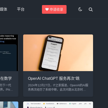
媒体
平台
申请收录
何在数学
OpenAI ChatGPT 服务再次“跳
开启AI
闸”，系统中断影响多个AI工具
的下一代
2024年12月27日，IT之家报道，OpenAI的AI服
界。Phi-4
务再次经历了系统中断，此次问题从北京时间
也重新定
12月27日凌晨2点30分左右开始，影响了
向。经过
ChatGPT聊天机器人、Sora视频生成模型以及
-4的数学
部分API调用。此次中断事件引发了用户和开发
，尤其是
者的广泛关注。系统中断与恢复过程根据IT之家