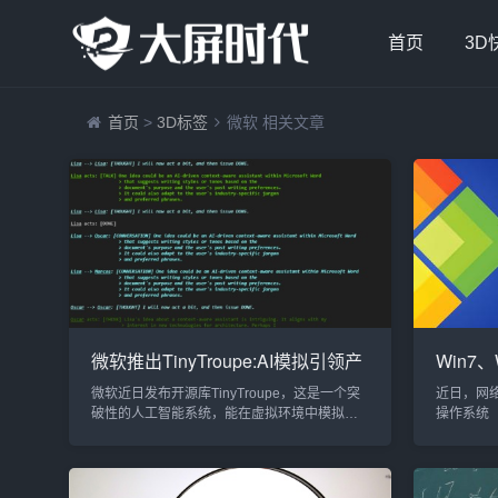
首页
3D
首页
>
3D标签
微软 相关文章
微软推出TinyTroupe:AI模拟引领产
Win7
品测试新革命
洞曝光
微软近日发布开源库TinyTroupe，这是一个突
近日，网络
官方补
破性的人工智能系统，能在虚拟环境中模拟人
操作系统（包
类行为，为企业提供创新的产品测试和市场研
Windo
究解决方案。TinyTroupe利用GPT-4o等大型语
允许攻击
言模型，创建具有独特个性、兴趣和目标的AI
件，就能
代理"TinyPersons"。这些虚拟代理可
登录凭证