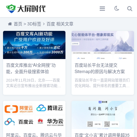
首页
>
3D标签
百度 相关文章
百度文库推出“AI全网搜”功
百度站长平台无法提交
能，全面升级搜索体验
Sitemap的原因与解决方案
2024年11月28日，北京——百度
百度站长平台一直是网站管理员们
文库近日宣布推出全新搜索功能
优化网站、提升排名的重要工具。
——“AI全网搜”，这一功能将极大
然而，2023年11月，百度对其站
提升用户在平台上的搜索效率和精
长平台进行了重大调整，取消了“快
准度。通过引入先进的人工智能技
速收录”和“Sitemap提交”功能的权
术，**“AI全网搜”**不仅能够帮助用
限。这一变化引起了许多站长的关
户在百度文库内部进行高效搜索，
注和讨论。本文将详细解读百度站
还能实时整合全网各类资源，为用
长平台不能提交Sitemap的原因、
户提供更为全面的搜索结果。1. AI
对网站的影响以及如何应对这些变
全网搜：突破传统搜索局限“AI全网
化。一、Sitemap的作用1. 帮助搜
阿里云、百度云、腾讯云与华
百度“文小言”累计调用量超35
搜”是百度文库为应对信息碎片化和
索引擎理解网站结构Sitemap是一