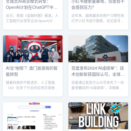
生成式AI商业模式转型：
小红书搜索量暴增，百度会不
中国AI领域的先锋之一，百度早在
2024年12月的AI大会上，百度正
OpenAI计划在ChatGPT中推
会感到压力？
2013年就开始布局深度学习，并在
式发布了其最新的大模型平台——
2017年提出了“AI...
文心大模型。...
出广告
近日，英国《金融时报》报道，人
近年来，越来越多的用户习惯性地
工智能行业领军企业OpenAI计划
打开小红书进行搜索，无论是寻找
在其热门产品ChatGPT中引入广
产品推荐、旅游攻略还是游戏技
告。OpenAI首席财务官Sarah
巧，小红书的搜索功能正悄然成为
Friar表示，公司正在仔细权衡广告
许多人生活的一部分。根据最新的
计划的启动时机。这一消息标志着
数据，小红书的日均搜索量已达到
生成式AI领域的商业模式正迎来重
6亿次，几乎接近百度的一半。这
要转型，同时也引发了业内对AI与
一变化标志着小红书在搜索市场上
营销结合潜力的热议。广告商业
的崛起，它如何从百度手中抢占流
化：OpenAI的新战略布局今年以
量蛋糕，背后又隐藏着哪些商业机
AI当“地陪”？澳门旅游局的智
百度发布2024“AI成绩单”：技
来，OpenAI已经进行了多项关键
会？小红书：新一代搜索引擎不少
能转型
术创新斩获国际认可，全球AI
性人事调整，为广告计划铺路。今
用户，尤其是女性群体，已经将小
年5月，...
红书当作了日常搜索工具。比如，
领域地位再升华
随着科技的不断进步，人工智能
百度通过其官方公众号发布了一份
白领小A在购...
（AI）在多个行业的应用日渐普
备受瞩目的“AI成绩单”，详细展示
及，旅游业也不例外。近年来，全
了该公司在2024年度获得的各项国
球各大旅游城市纷纷探索AI技术在
际与国内AI大奖。这份成绩单不仅
提升游客体验和优化服务中的潜
标志着百度在人工智能领域的技术
力。而澳门旅游局便在这一创新潮
突破，更是公司在全球AI技术竞争
流中领先一步，推出了基于AI大模
中的重要成绩，彰显了百度在AI基
型的智能旅游助手“麦麦”，将传统
础研究、大模型技术、智能体应用
的旅游服务体验带入了全新的智能
等领域的深厚实力。AI创新成效斐
时代。1. 旅游服务的智能化转型
然，国际认可持续提升在过去的一