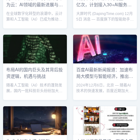
为云：AI领域的最新进展与竞
亿次，计划接入30+AI服务功
搜索精准度需求而推出的创新功
个包含网站所有页面链接的XML
能。传统的搜...
文...
争优势分析
能
在全球数字化转型的浪潮中，云计
大屏时代 (DapingTime.com) 12月
算和人工智能（AI）已成为推动企
5日 消息 — 百度旗下的智能助手
业创新与发展的重要引擎。中国的
“文小言”自推出以来表现强劲，最
四大云计算巨头——阿里云、百度
新数据显示，其累计调用量已突破
云、腾讯云和华为云，凭借各自强
35亿次。百度宣布，将在未来的更
大的技术优势，在AI领域展开了激
新中为“文小言”接入包括法律咨
烈竞争。本文将对四大云平台在AI
询、票务预订等30多项AI服务化功
技术方面的最新进展进行梳理，并
能，进一步提升用户体验。调用量
分析各自的竞争优势。1. 阿里云：
创新高，用户活跃度大幅提升“文小
云计算与AI融合创新，全面布局智
言”作为百度推出的多功能智能助
布局AI的国内巨头及其背后投
百度AI最新新闻报道：加速布
能化生态作为中国领先的云计算服
手，在文本生成、情感分析、逻辑
资逻辑，机遇与挑战
局大模型与智能经济，推出全
务提供商，阿里云近年来在AI技术
推理等任务上表现出色，受到了广
上不断突破，成功将AI与云...
泛用户...
新AI平台和应用
随着人工智能（AI）技术的蓬勃发
2024年12月6日，北京 — 随着AI
展，国内一批科技巨头纷纷加大在
技术的快速发展，百度近期加大了
AI领域的布局，推动技术创新和产
在人工智能领域的投入，推出了一
业升级。这些企业不仅在资金、技
系列令人瞩目的新产品和技术。作
术、人才等方面投入巨大，还积极
为中国领先的AI企业之一，百度正
在智能制造、金融、医疗、零售等
通过持续创新推动大模型技术和智
多个行业展开深入应用。本文将分
能经济的变革。近日，百度在其年
析国内AI布局的巨头公司、其背后
度AI大会上发布了最新的AI平台和
的投资逻辑及带来的机遇与挑战。
应用，引起了广泛关注。1. 百度发
1. 国内AI布局的主要巨头百度作为
布全新大模型平台“文心大模型”在