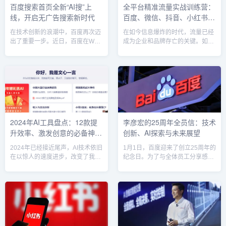
百度搜索首页全新“AI搜”上
全平台精准流量实战训练营：
“麦麦”并非普通的智能客服，而是
年里，百度在全球AI领域的创新成
线，开启无广告搜索新时代
百度、微信、抖音、小红书
一款借助大模型AI技术打造的智能
绩得到了广泛的认可，成功获得了
旅游助手。通过百度智能云与澳门
多个重量级奖项。最为亮...
SEO引流教程揭秘
在技术创新的浪潮中，百度再次迈
在如今信息爆炸的时代，流量已经
电...
出了重要一步。近日，百度在Web
成为企业和品牌存亡的关键。如何
端首页推出了全新的搜索引擎入口
通过精准引流提升曝光度和转化
——“AI搜” (Chat.baidu.com)，这
率？全平台精准流量实战训练营通
一全新平台的推出标志着百度在搜
过百度、微信、抖音、小红书的
索引擎和人工智能应用领域的深度
SEO引流技术，教你如何在各大平
融合。凭借其基于百度自研的文心
台上快速掌握流量引流的秘诀！什
大模型，AI搜不仅提供无广告、更
么是全平台精准流量实战训练营？
加精准和权威的搜索结果，更为用
这是一项专为企业主、营销人员及
户带来了更丰富的互动和定制化体
内容创作者设计的培训项目，内容
2024年AI工具盘点：12款提
李彦宏的25周年全员信：技术
验，宣告了百度搜索新时代的到
涵盖了如何在百度、微信、抖音、
升效率、激发创意的必备神
创新、AI探索与未来展望
来。无广告、无干扰，提供可靠的
小红书等热门平台上，通过精准的
搜索服务AI搜的...
SEO策略实现流量增长。训练营不
器！
2024年已经接近尾声，AI技术依旧
1月1日，百度迎来了创立25周年的
仅注重理论...
在以惊人的速度进步，改变了我们
纪念日。为了与全体员工分享感悟
的工作和生活方式。今年涌现出了
与未来愿景，百度创始人李彦宏发
许多让我们惊叹的AI工具，帮助我
出了震撼全员的内部信。信中回顾
们提高工作效率、激发创意甚至简
了百度的发展历程，也详细阐述了
化生活。今天，我们就来盘点一下
李彦宏对于技术创新的深刻见解，
2024年那些值得你关注的12款AI
同时展望了AI时代的巨大机遇。李
工具，它们将帮助你在新的一年中
彦宏在信中不仅强调技术将继续是
事半功倍，创造更多可能！1. 腾讯
百度的核心竞争力，还对未来AI技