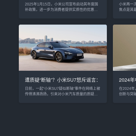
高可享2000元补贴
早已布
2025年1月15日，小米公司宣布启动其年度国
小米再一
补政策，进一步为消费者提供实质性的优惠。
焦点是其
根据小米公司高层雷军和卢伟冰的公开声明，
为一家以
2025年小米国补政策覆盖的区域和产品类别均
新产品发
有大幅扩展，消费者不仅可以在多个省市享受
次，小米
到补贴，此外，补贴范围涵盖的家电及数码产
新突破，
品种类也大幅增加。此次政策的启动，标志着
小米的入
小米在为用户提供更高性价比的产品体验方面
来新的挑
迈出了重要一步，同时也为家电和数码产品市
同时，我
场注入了新的活力。覆盖广泛，补...
耕多年并取
遭质疑“断轴”？小米SU7怒斥谣言：
202
彻查属超速撞坑，坚决抵制抹黑
530
日前，一起“小米SU7疑似断轴”事件在网络上被
在2024
传得沸沸扬扬，引来对小米汽车质量的质疑。
创新与突破
有自媒体甚至称，“其他车型走同样路段没问
0.2%。
题，小米却时速70km/h断轴”，言之凿凿地把矛
稳定增长
头指向小米造车。对此，小米汽车迅速作出郑
两重天。
重回应：经核查，现场状况根本不属于“断轴”，
市场有所
而是车辆因高速通过破损路段产生猛烈冲击，
丝疲态。2
导致后悬架损坏。官方更强调：“完全不存在所
43.9%，
谓‘断轴’，这起事故是超速不当驾驶所致。”事故
12.5%