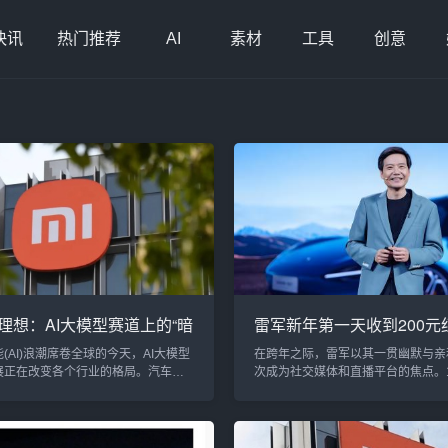
快讯
热门推荐
AI
素材
工具
创意
理想：AI大模型赛道上的“暗
雷军新年第一天收到200元
为何我更看好小米
自侃年入百万的开始
(AI)浪潮席卷全球的今天，AI大模型
在跨年之际，雷军以其一贯幽默与亲
展正在改变各个行业的格局。汽车、
次成为社交媒体和直播平台的焦点。1
费电子等领域的科技巨头纷纷投入这
晚，雷军在小米公司的跨年直播中，
竞赛”，力图在智能化浪潮中抢占先机。
粉丝和员工派发了新年红包，带着一
程中，小米和理想汽车无疑是两大亮
欢笑迎接新的一年。令所有人惊讶的
选手，它们不仅在各自的领域内深耕
自己也收到了一个意外的红包——两