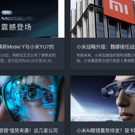
将AI大模型作为未来发展的关键推动
百元大钞。面对这份突如其来的“惊喜
消费者，站在AI发展的前沿，我更看
默地表示：“这是自己年入百万的开始
I大模型战略布局。小米的AI生态：人
侃不仅让现场气氛更加轻松，也让网
赋能（一...
响应，通过弹幕向雷军送上祝福...
新Model Y与小米YU7的
小米战略升级：魏娜接任战
科技与价格的双重博弈
部总经理，卢伟冰亲自分管
1月10日，特斯拉正式公布了焕新后的
布局未来，小米加速组织架构调整20
Y车型，定价区间为26.35万至30.35万
始，小米集团再次进行高层人事调整
焕新不仅在外观和舒适性配置上进行
来战略升级和全球化布局注入新动力
级，还新增了座椅加热、通风等功
消息，原集团战略合作部总经理徐然
了整体的驾乘体验。这一改变无疑让
任总经理魏娜正式上任，该部门业务
 Y的竞争力得到了进一步加强。面对特斯
集团总裁卢伟冰分管。这一调整被视
回归，小米创始人雷军也毫不避讳地
全球市场竞争加剧背景下，优化组织
管对比”的说法，仅用两个字“好的”回
化战略执行力的重要举措。一、新任
关注。特斯拉焕新Model Y：打造...
米战略调整方向小米战略合作部作为
长期战略的重要部门，其人事调整具有重
I眼镜”强势来袭！这几家公司
小米AI眼镜蓄势待发？是“科