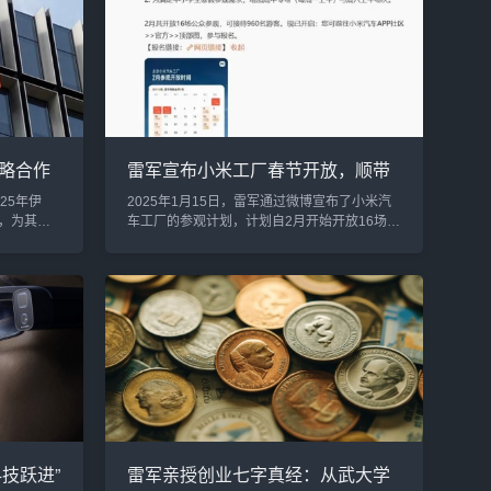
”，雷军幽
拉早已迈出了第一步。特斯拉的机器人
。”这一调
“Optimus”成为全球车企竞相追逐的目标。随着
友们纷纷
这一新兴市场的崛起，各大车企纷纷投身其
中，力求在未来的自动化和人工智能时代占...
略合作
雷军宣布小米工厂春节开放，顺带
业务
立下“学叉车”flag，网友纷纷点赞！
25年伊
2025年1月15日，雷军通过微博宣布了小米汽
，为其未
车工厂的参观计划，计划自2月开始开放16场公
。据内部
众参观，计划接待960名游客。与此同时，他也
转岗，新
在微博中幽默地提到自己今年的“flag”——学习
将直接由
开叉车。此次工厂参观不仅展示了小米在汽车
为小米在
领域的最新进展，还通过雷军的轻松发言，展
结构、强
现了他一贯的亲民风格。1. 小米汽车工厂参观
命揭示小
计划为了让更多的消费者和科技爱好者了解小
推动集团
米的制造实力，雷军宣布，小米汽车工厂将在
要...
2025年春节...
技跃进”
雷军亲授创业七字真经：从武大学