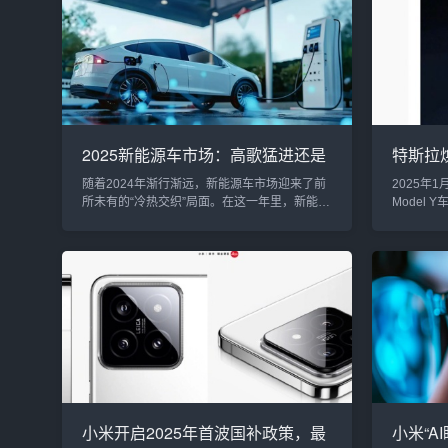
展注入了更多的透明度和规范化管理，也为各
多年，也
方提供了更加清晰的合规依据。1. 生成式AI备
力。作为
案：推动行业合规与规范化发展根据《生成式
好小米的A
人工智能服务管...
车家全场景
2025新能源车市场：高歌猛进还是
特斯拉焕
暗潮涌动？
较量：
随着2024年渐行渐远，新能源车市场迎来了前
2025年
所未有的“冷热交织”局面。在这一年里，新能源
Model 
汽车行业经历了诸多不确定性，同时也展现了
元。此次
强劲的增长势头。对于即将到来的2025年，新
了大幅升
能源车市场将如何发展？是继续高歌猛进，还
能，提升
是在激烈的竞争和洗牌中暗潮涌动？2024年：
Model
冷热共存的背后2024年，新能源车市场的表现
拉的强势
可谓是极为复杂，一方面是车企停摆、行业洗
回应了“尽
牌的压力，另一方面则是市场整体销量的爆
应这一行业
发。“冷”与“热”的背...
小米开启2025年首波国补政策，最
小米“A