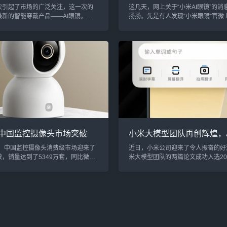
局智能穿戴，抢占先机
还是“概念狂欢”？
次引起了市场的广泛关注，这一次的
这几天，网上关于“小米AI眼镜”的消
最新的智能穿戴产品——AI眼镜。作
扬扬。先是有人发现“小米眼镜”官微
创新驱动的科技巨头，小米的每一次
测新品即将登场；随后，小米公关部
布都能引发行业的深刻反响。而这
化出面辟谣，表示该官微其实多年前
的AI眼镜不仅标志着智能穿戴设备的
册，并非最近上线。但他并未否认小
更透露出未来科技发展的潜力。随着
正酝酿一款真正的AI眼镜。更有媒体
局，整个智能穿戴领域的格局也将迎
眼镜原定2025年3~4月发布，现在
战和机遇。在小米宣布进军AI眼镜的
月，与小米15 Ultra同步亮相。数
们不得不提到那些在智能穿戴领域深
皮卡丘也爆料，“M2442G1”的型号
得显著成果的公司。这些企业...
很...
4年中国监控摄像头市场突破
小米大模型团队再创辉煌，
0万套，小米引领行业风潮
跃升至全球顶尖，打破语言
年，中国监控摄像头消费级市场迎来了
近日，小米公司迎来了令人振奋的好
升用户体验
，销量达到了5349万套，同比微增
米大模型团队的两篇论文成功入选20
这一数据不仅展示了监控摄像头市场的
计算语言学协会（NAACL）大会，
，也透露出了线上和线下市场的冰火
长文！这一成就不仅展示了小米在人
根据洛图科技的最新报告，尽管整体
域的深厚技术积淀，也彰显了其在智
增长，线下市场的表现却让人感到一
用上的迅猛发展，进一步巩固了其在
024年，线下市场的销量占比降至
竞争中的领先地位。这两篇备受瞩目
约2347万套，较2023年下滑了
别集中于两个热门领域：图形用户界面
。这一变化背后，深刻反映了消费者购
代理和机器翻译。特别是在GUI代理