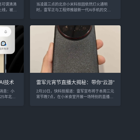
霸到万亿帝国的逆袭法则
息可谓沸沸
当凌晨三点的北京小米科技园依然灯火通明
上线，被猜
时，雷军正与工程师推敲新一代AI手机的交互
总经理王
逻辑。这个曾用"免疫90"杀毒软件赚得人生首个
就已注
百万的程序员12，如今执掌市值破万亿的科技
米有可能
帝国，他的创业心法早已超越商业教科书范
称，小米AI
畴，成为数字时代创业者争相破译的"商业密
或提前至2
码"。01 风口哲学：预判未来十年的"生态占位
码博主@智慧
术""不是我们选择风口，而是风口选择准备
现已入网，
者。"2011年小米诞生前夕，雷军团队用三个月
完成竞品拆解报告372...
AI技术
雷军元宵节直播大揭秘：带你“云游”
壁垒提
小米食堂，品味员工餐的别样风
消息：小
2月10日，快科技报道：雷军宣布将于本周三元
味！
25年北美
宵节晚7点，在小米食堂开展一场特别的直播，
并荣膺主会
和大家一起欢度这个传统佳节。而此次直播的
工智能领
亮点，是雷军将在镜头前与观众共进晚餐，带
能技术应
大家云端体验小米员工餐的魅力。自从小米推
全球科技
出其“15元员工餐”以来，它便成为了网友们热议
的论文分
的焦点。在前不久的热搜中，大家对小米食堂
（GUI）
的美食给予了高度评价，雷军也亲自晒出了食
方面，小米
堂的精美菜肴。这次直播将带给粉丝们一个独