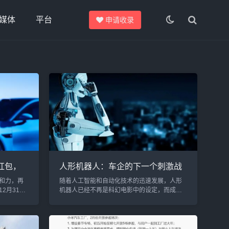
媒体
平台
申请收录
红包，
人形机器人：车企的下一个刺激战
场
和力，再
随着人工智能和自动化技术的迅速发展，人形
2月31日
机器人已经不再是科幻电影中的设定，而成为
向现场的
了现实中的一项前沿技术。对于传统车企而
片热闹和
言，人形机器人不仅仅是一个技术创新的象
是，雷军
征，它们正在成为未来竞争的关键点。1. 车企
张崭新的
抢滩人形机器人赛道在传统车企的眼中，特斯