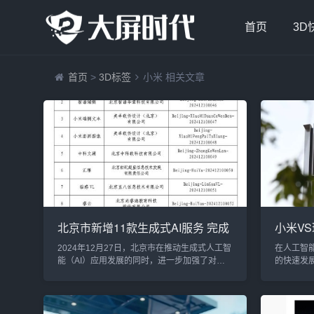
首页
3D
首页
>
3D标签
小米 相关文章
北京市新增11款生成式AI服务 完成
小米VS
备案提升行业透明度
战”，
2024年12月27日，北京市在推动生成式人工智
在人工智能
能（AI）应用发展的同时，进一步加强了对相
的快速发
关服务的管理和监督。根据北京市网信办发布
家居、消
的消息，北京市已新增11款生成式AI服务完成
场“军备
备案，至此，北京市累计完成了105款生成式AI
在这一过
服务的备案工作。这一举措的实施，为行业发
眼的国内