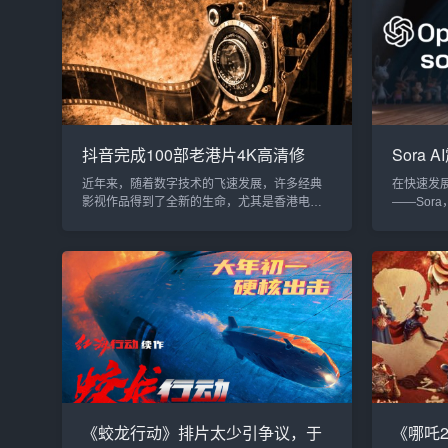
Water）等技术突破性作品，这些影片凭借其先
合《女巫
进的视觉效果和更加沉浸的观影体验，成功吸
玛拉展开
引了全球影迷的关注，标志着3D电影进入了一
虚拟游戏
个全新的...
现自己卷入
抖音完成100部老港片4K高清修
Sora 
复：经典再现，重温香港电影黄金
影片工
近年来，随着数字技术的飞速发展，许多经典
在快速发展
时代
影视作品得到了全新的生命，尤其是香港电影
——Sor
这一重要文化遗产。今天，抖音集团正式宣
具，它能
布，经过一年的努力，已经完成了100部经典香
论是营销
港电影的4K高清修复工作。这些经过精心修复
作，Sor
的经典影片，现已上线抖音、抖音精选和西瓜
制作技能
视频平台，用户只需搜索片名即可观看。经典
果你想了解
港片重生：AI修复技术与人工精修相结合这项
道如何为
名为“经典香港电影修复计划”的项目，是由中国
为你详细解
电影资料馆、抖音以及火山引擎共...
OpenAI推
《蛟龙行动》排片太少引争议，于
《哪吒