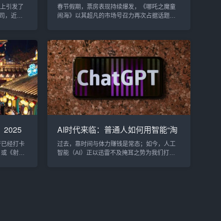
间，网
线传媒春节票房大丰收，未来潜力
体上引发了
春节假期，票房表现持续爆发，《哪吒之魔童
无限
司，近日
闹海》以其超凡的市场号召力再次占据话题中
期待《哪吒
心，令出品方光线传媒喜笑颜开。根据光线传
交媒体上热
媒的最新公告，截至2025年2月4日，该影片的
司，直奔
累计票房收入已经突破48.4亿元人民币，而来
上映。据目
自这部影片的营业收入预计在9.5亿元至10.1亿
在可可豆
元之间。更让人惊叹的是，这一数字仍在不断
员提问：
攀升。据AI预测，《哪吒之魔童闹海》最终票
里透露着满
房或将突破95亿元大关，意味着光线传媒将迎
来更加丰厚的回报。...
2025
AI时代来临：普通人如何用智能“淘
在助力
金”，开启财富自由？
否已经打卡
过去，靠时间与体力赚钱是常态；如今，人工
》或《射雕
智能（AI）正以迅雷不及掩耳之势为我们打开
据显示，
一个全新的时代。看似神秘的技术正在迅速融
，观影人次
入我们的生活，也让更多普通人看到了“弯道超
在这个史上
车”的机会——有人用AI工具创作内容“日进斗
驱动票房
金”，有人用AI技术打造新商业模式，更有人以
场下沉、
AI概念切入创业，赚得盆满钵满。想在这波AI浪
，探寻这
潮里抓住红利，究竟该如何行动？当新的财富
量佳片集中
逻辑悄然形成，让我们一起看看AI能够为我们