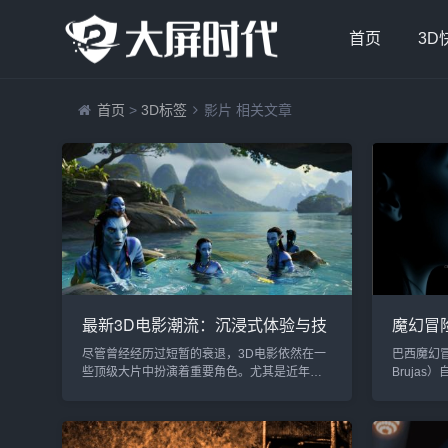
首页
3D
首页
>
3D标签
影片 相关文章
最新3D电影潮流：沉浸式体验与技
魔幻冒
术革新的新篇章
陆北美
尽管曾经经历过短暂的衰退，3D电影依然在一
巴西魔幻冒
些顶级大片中扮演着重要角色。尤其是近年
Brujas
来，随着技术的不断进步和观众需求的变化，
以其引人
3D电影开始迎来新的生命力。2024年，一些备
众和评论
受瞩目的3D影片再次在影院亮相，其中不乏
部影片计
《阿凡达：水之道》（Avatar: The Way of
发了影迷