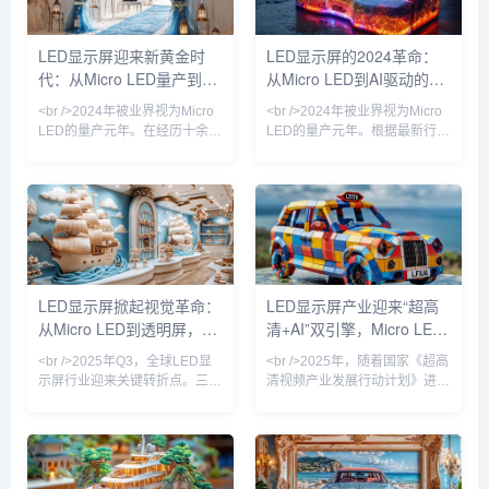
COB（板上芯片）封装技术凭
行业分析师指出，传统DIP直插
借其高防护性、高对比度和无缝
式LED已基本退出室内应用，
LED显示屏迎来新黄金时
LED显示屏的2024革命：
拼接优势，在P1.0以下间距市场
COB（板上芯片）与MIP（微缩
代：从Micro LED量产到AI
从Micro LED到AI驱动的智
占据主导地位，市场份额首次超
化封装）技术路线之争进入白热
过50%。业内巨头如利亚德、洲
化。与此同时，LED电影屏通过
驱动，产业格局重塑在即
能像素，千亿市场迎来爆发
<br />2024年被业界视为Micro
<br />2024年被业界视为Micro
明科技纷纷加
DCI认证
前夜
LED的量产元年。在经历十余年
LED的量产元年。根据最新行业
实验室钻研后，三星、友达、京
报道，三星、LG以及国内厂商
东方等头部厂商终于将Micro
京东方、华灿光电纷纷在巨量转
LED像素间距压缩至P0.3以下，
移技术上取得关键突破，将
并成功解决巨量转移的良率瓶
Micro LED芯片的良率提升至
颈。据最新供应链报告，苹果公
99.99%以上。这意味着LED显
司新一代Apple Watch将率先搭
示屏的分辨率首次全面超越
载Micro LED屏幕，这标志着该
OLED，像素间距可以缩小至
技术从商用大屏向消费电子渗透
0.3毫米以下，在高端商显、车
LED显示屏掀起视觉革命：
LED显示屏产业迎来“超高
的关键转折。与此同时，Mini
载显示和可穿戴设备上实现了
从Micro LED到透明屏，技
清+AI”双引擎，Micro LED
LED背光技术持续下探成本，在
“无拼接缝”的视觉体验。与此同
75英寸以上大
时，COB（板上芯片）封装技
术迭代重塑千亿市场
量产提速重塑户外媒体新格
<br />2025年Q3，全球LED显
<br />2025年，随着国家《超高
术加速普及，
局
示屏行业迎来关键转折点。三
清视频产业发展行动计划》进入
星、索尼与京东方相继发布采用
收官阶段，LED显示屏行业迎来
Micro LED芯片的新一代商用显
新一轮技术升级浪潮。工信部最
示产品，像素间距首次突破P0.3
新数据显示，国内超高清LED显
以下，亮度达到10,000尼特以
示屏市场规模已突破800亿元，
上，相较传统OLED在户外强光
同比增长23%。从北京冬奥会到