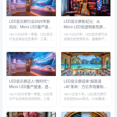
Micro LED产品增速高达45%，
星、LG及国内头部厂商京东
成为拉动市场增长的核心引擎。
方、利亚德相继发布消费级
在政策端，“新基建”与“百城千
Micro LED透明电视，像素间距
屏”项目持续落地，户外超高清
突破0.3mm，亮度达到
LED显示屏行业2025年新
LED显示屏新纪元：从
显示需求激增；在技术端，
10000nits，在强光环境下依然
风向：Micro LED量产提
Micro LED到透明柔性屏，
Mini/Micro LED芯片制造工艺良
保持高对比度。与此同时，
率突破至99.9%，驱
COB（板上芯片）封装技术加
速，透明屏引爆户外广告革
2025年技术革命如何重塑
<br />2025年一季度，LED显示
<br />2025年，LED显示屏行业
速渗透
命
视觉产业
行业迎来标志性事件：三星、
迎来历史性转折点。据最新产业
LG与国内龙头利亚德几乎同步
链报告，三星、索尼与京东方相
宣布Micro LED显示屏良率突破
继宣布Micro LED芯片良率突破
95%，成本较两年前下降
99.9%，单颗成本下降40%，这
60%。这意味着曾被视作“下一
意味着困扰行业十年的“量产魔
代显示技术”的Micro LED，正式
咒”正式解除。与传统的LCD和
从实验室走向规模化商用。与传
OLED相比，Micro LED在亮
统的LCD和OLED相比，Micro
度、寿命和响应速度上实现了数
LED在亮度、响应速度和寿命上
量级提升，尤其是在户外强光环
LED显示屏迈入“微时代”：
LED显示屏迎来“超高清
具有压倒性优势，尤其适合户外
境下，其20000尼特以上的峰值
Micro LED量产提速，透明
+AI”革命：万亿市场重构进
强光环境下的超高清显示。业内
亮度让画面依然清晰锐利。业内
分析师指出，随着巨量转移技
专家指出，Micro L
屏与虚拟拍摄引爆新场景
行时
<br />2025年第一季度，LED显
<br />过去十年，LED显示屏行
示产业迎来标志性转折。三星、
业在经历mini背光、COB集成封
LG与国内头部厂商京东方、利
装等多次技术迭代后，终于迎来
亚德几乎同步宣布Micro LED芯
真正的“代际跃迁”。2025年，三
片良率突破99.99%，巨量转移
星、索尼与国内京东方、利亚德