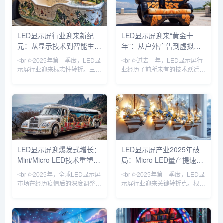
Mini/Micro LED技术从实验室加
量转移产线，单班产能达到
速走向量产线，成为驱动市场增
3000片晶圆。这标志着困扰行
长的核心引擎。多家头部厂商如
业十余年的“巨量转移”与“缺陷修
利亚德、洲明科技、艾比森在
复”两大痛点首次在量产层面得
LED显示屏行业迎来新纪
LED显示屏迎来“黄金十
2024年半年报中披露，Mini
到解决。与此同时，京东方在成
元：从显示技术到智能生态
年”：从户外广告到虚拟现
LED订单同比增长超过300%，
都的Micro LED试验线成功点亮
而Micro LED的像素间距已突破
了1.27英寸、3175PP
的全面跃迁
实，万亿赛道重构视觉产业
<br />2025年第一季度，LED显
<br />过去一年，LED显示屏行
P
示屏行业迎来标志性转折。三
业经历了前所未有的技术跃迁。
星、LG与京东方相继宣布Micro
据最新行业数据显示，全球LED
LED芯片良率突破99.9%，将大
显示屏市场规模已突破800亿美
尺寸商用显示器的成本拉低至传
元，年复合增长率保持在12%以
统方案的60%。与此同时，Mini
上。其中，Mini LED背光技术
LED背光技术加速向中端市场渗
加速渗透至高端电视、笔记本电
透，75英寸电视价格首次跌破
脑和车载显示领域，而Micro
万元大关。行业分析师指出，这
LED则凭借其高亮度、低功耗和
不仅是像素间距的缩小，更意味
超长寿命的优势，成为苹果、三
LED显示屏迎爆发式增长：
LED显示屏产业2025年破
着LED显示从“户外广告牌”向“超
星、索尼等巨头竞相布局的下一
Mini/Micro LED技术重塑千
局：Micro LED量产提速，
高清家庭影院”的边界消融。<br
代显示技术。业内专家指出，随
/><br />国
着巨量转移良率突破99.9%，
亿市场格局
透明屏与AI内容生态重塑户
<br />2025年，全球LED显示屏
<br />2025年第一季度，LED显
Micr
外广告
市场在经历疫情后的深度调整期
示屏行业迎来关键转折点。根据
后，迎来强劲复苏。据行业最新
最新产业链调研，Micro LED芯
数据显示，中国LED显示屏市场
片的巨量转移效率较去年同期提
规模已突破1500亿元人民币，
升200%，良率突破99.9%，推
同比增长18.6%，其中小间距及
动单位制造成本下降约30%。三