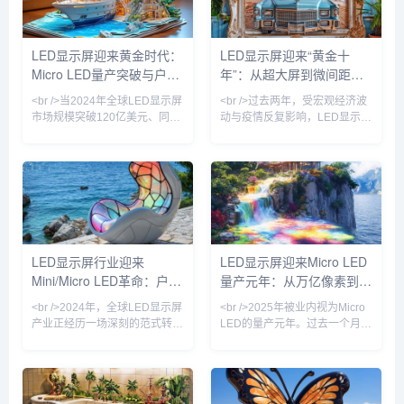
下的可视性提升近4倍。与此同
杭州亚运会，从城市地标裸眼
时，国内厂商利亚德与洲明科技
3D大屏到虚拟制片影棚，LED
宣布其Micro LED巨量转移良率
显示屏正从传统的“显示工具”升
LED显示屏迎来黄金时代：
LED显示屏迎来“黄金十
已超过99.99%，使得单位成本
级为“沉浸式体验载体”。值得注
Micro LED量产突破与户外
年”：从超大屏到微间距，
较两年前下降约60%。行业分析
意的是，今年发布的《LED显示
师指出，Micro L
屏能效限定值及能效等级》新国
广告革命
技术革命重塑视觉生态
<br />当2024年全球LED显示屏
<br />过去两年，受宏观经济波
标正式实施，
市场规模突破120亿美元、同比
动与疫情反复影响，LED显示屏
增速重回两位数时，行业终于确
行业一度陷入订单萎缩、价格战
认了一个事实：这不是周期反
加剧的困境。但进入2024年以
弹，而是技术代际切换带来的价
来，随着文旅夜游、裸眼3D、
值重估。过去三年，Mini LED
虚拟拍摄、会议一体机等新兴场
背光在电视和笔记本上的渗透率
景加速放量，LED显示屏产业明
从5%飙升至38%，而Micro
显回暖。据行业机构预计，
LED芯片成本以每年35%的速度
2025年全球LED显示屏市场规
下探——三星、京东方、利亚德
模将突破120亿美元，同比增长
LED显示屏行业迎来
LED显示屏迎来Micro LED
与友达的产线良率在近两个季度
超15%。这背后，既有传统户外
Mini/Micro LED革命：户外
量产元年：从万亿像素到虚
相继突破99.9%的生死线。这意
广告屏的存量升级，更有Micro
味着，LED显示屏正从户外广告
LED、COB（板上芯片封装）
广告与虚拟拍摄双轮驱动
拟影棚的产业跃迁
<br />2024年，全球LED显示屏
<br />2025年被业内视为Micro
牌
等新技术的规
产业正经历一场深刻的范式转
LED的量产元年。过去一个月
移。根据近期十篇行业深度报道
内，三安光电与华星光电联合宣
的综合分析，传统的SMD（表
布其Micro LED芯片良率突破
面贴装）与COB（板上芯片）
99.99%，而利亚德在其北京工
技术格局已被彻底打破，
厂正式启用了全球首条全自动巨