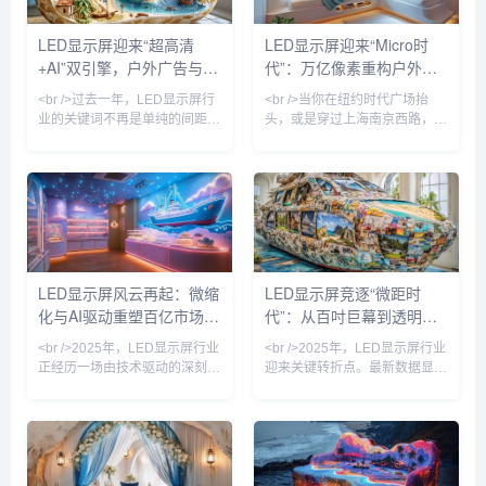
装以及虚拟拍摄专用屏等高端产
竞争逻辑已发生根本性变化——
品驱动。<br /><br />业界巨头
单纯依靠COB倒装封装和传统
LED显示屏迎来“超高清
LED显示屏迎来“Micro时
纷纷加码Micro LED量产线，京
SMD贴片打价格战的时代宣告
+AI”双引擎，户外广告与虚
代”：万亿像素重构户外媒
东方、三安光电与利亚德相继宣
终结，取而代之的是Mini/Micro
布其Micro L
LED、Micro LED巨量转移、
拟拍摄重塑百亿市场
体新生态
<br />过去一年，LED显示屏行
<br />当你在纽约时代广场抬
业的关键词不再是单纯的间距竞
头，或是穿过上海南京西路，
逐。综合近期十篇行业深度报道
LED显示屏已不再是简单的广告
来看，2025年的LED显示产业
牌，而是一面能呼吸的“数字皮
正经历一场由“超高清显示技术”
肤”。2025年，随着Micro LED
与“AI内容生成”共同驱动的价值
量产成本下降60%，行业正式迈
重构。多家头部厂商发布的
入“像素密度自由”阶段。最新10
Micro LED和COB（板上芯片）
篇产业深度报告显示，P0.3以下
新品，将点间距推入P0.3时代，
超微间距屏出货量同比增长
而更值得关注的是，显示终端不
340%，而户外裸眼3D屏的像素
LED显示屏风云再起：微缩
LED显示屏竞逐“微距时
再是冷冰冰的硬件——它开始具
颗粒感已消失，取而代之的是视
化与AI驱动重塑百亿市场格
代”：从百吋巨幕到透明影
备实时感知环境、动态调整亮度
网膜级细腻度——这让观众开始
与色彩的能力。在深圳举行的国
怀疑眼前究竟是实物还是光影。
局
院，谁主沉浮？
<br />2025年，LED显示屏行业
<br />2025年，LED显示屏行业
际LED
<br /
正经历一场由技术驱动的深刻变
迎来关键转折点。最新数据显
革。据最新行业报告显示，
示，全球小间距LED市场规模突
Micro LED（微发光二极管）芯
破80亿美元，年增长率达
片尺寸已突破30微米大关，量
23%，而Micro LED技术正式从
产良率提升至99.9%，这使得超
实验室走向量产线，三星、
高清、大尺寸显示屏的成本较三
LG、京东方等巨头相继推出像
年前下降近六成。与此同时，
素间距低于0.3mm的商用产品。