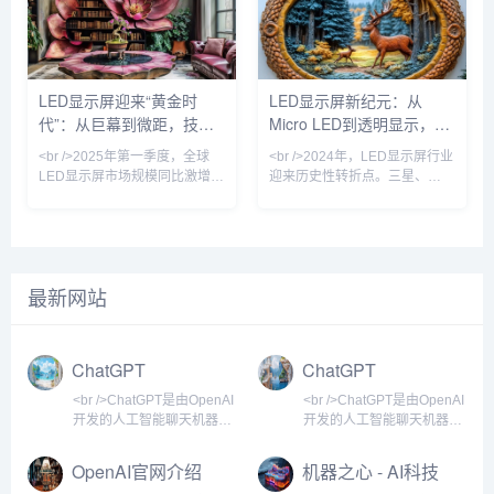
效率提升至每小时200万颗。这
相继宣布Micro LED芯片良率突
意味着困扰行业十年的“成本悬
破99.99%，像素点间距进入
崖”开始松动——以P0.4以下间
P0.3以下微米级时代。这意味
距产品为例，单位面积造价较去
着，LED显示屏首次能在保持无
年同期下降37%，首次低于同规
缝拼接优势的同时，实现堪比
LED显示屏迎来“黄金时
LED显示屏新纪元：从
格OLED商用拼接屏。行业分析
OLED的对比度与色彩表现，且
代”：从巨幕到微距，技术
Micro LED到透明显示，
师指出，Micro LED不再是“概念
功耗降低40%以上。行业分析师
玩具”，其超高亮度、
指出，Micro LED的量
革命重塑视觉产业
2024年技术革命如何重塑
<br />2025年第一季度，全球
<br />2024年，LED显示屏行业
视觉产业
LED显示屏市场规模同比激增
迎来历史性转折点。三星、
23%，达到创纪录的87亿美
LG、京东方等巨头相继宣布
元。这一增长背后，是户外数字
Micro LED产线良率突破99%的
广告牌的全面升级与影视虚拟制
关键节点，而苹果手表率先采用
作棚的井喷式扩张。在纽约时代
Micro LED面板的消息更让整个
广场，一块面积超过2000平方
产业链沸腾。据《华尔街日报》
最新网站
米的裸眼3D LED屏刚刚刷新了
获得的供应链数据，Micro LED
吉尼斯世界纪录；而在好莱坞，
芯片成本在过去12个月中下降
超过60%的绿幕影棚已替换为
了42%，远超行业年初预测的
LED虚拟背景墙。业内分析师指
25%。这意味着，曾经被视为
ChatGPT
ChatGPT
出，LED显示屏正从“显示工具”
“天价”的Micro LED电视，零售
进化为“空间交互媒介”，其单位
价有望在2025年降至
<br />ChatGPT是由OpenAI
<br />ChatGPT是由OpenAI
面积产值较五年
开发的人工智能聊天机器
开发的人工智能聊天机器
人，基于GPT系列大语言模
人，基于GPT系列大语言模
型，能够通过自然语言对话
型构建。它能够以自然语言
OpenAI官网介绍
机器之心 - AI科技
完成问答、创作、编程、翻
方式与用户进行对话，回答