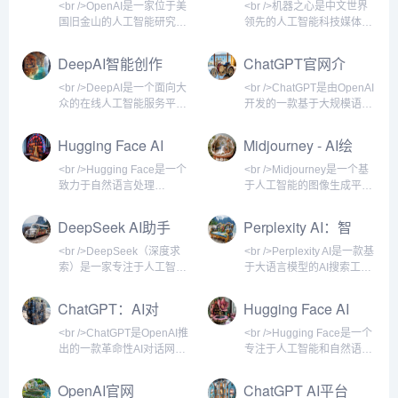
媒体
译等多样化任务。自2022年
各类问题，辅助写作、编
<br />OpenAI是一家位于美
<br />机器之心是中文世界
11月发布以来，ChatGPT迅
程、学习、创意生成等任
国旧金山的人工智能研究公
领先的人工智能科技媒体，
速成为全球用户量增长最快
务。自2022年11月发布以
司，成立于2015年，由埃隆
自2014年创立以来，始终聚
的消费级AI应用，并在2023
来，ChatGPT迅速成为全球
·马斯克、山姆·奥特曼等人
焦于人工智能领域的前沿动
DeepAI智能创作
ChatGPT官网介
年推出GPT-4、多模态功能
用户量增长最快的消费级AI
共同创立。公司最初以非营
态、技术突破与商业应用。
平台
绍
及插件生态，持续引领AI对
应用之一，也是当前最主
利组织的形式运营，旨在确
网站以深度报道和专业分析
<br />DeepAI是一个面向大
<br />ChatGPT是由OpenAI
话领域的发展。<br /><br />
流、最具代表性的AI网站之
保人工智能技术能够安全、
著称，为科研人员、工程
众的在线人工智能服务平
开发的一款基于大规模语言
<br />ChatGPT支持多轮对
一。<br /><br /><br
公平地造福全人类。2019
师、创业者、投资机构以及
台，提供包括图像生成、文
模型的AI聊天机器人，于
话，具备上下文理解能
/>ChatGPT的核心功能包括
年，OpenAI重组为一家“有
科技爱好者提供高质量的AI
本理解、视频处理等多种AI
2022年11月30日发布。它
Hugging Face AI
Midjourney - AI绘
文本对话、内容生成
限盈利”公司，以便吸引更多
信息服务和知识分享平台。
工具。用户无需下载软件，
能够通过自然语言与用户对
平台介绍
画网站
投资，加速技术研发。如
机器之心不仅是一个新闻聚
只需在浏览器中访问官网，
话，回答问题、撰写文章、
<br />Hugging Face是一个
<br />Midjourney是一个基
今，OpenAI已成为全球最
合站，更是一个连接学术与
即可体验前沿的AI能力。平
编写代码、翻译语言，甚至
致力于自然语言处理
于人工智能的图像生成平
具影响力的人工智能研究机
产业、技术与资本的重要桥
台主打简单易用，适合创作
扮演角色进行深度交流。作
（NLP）和人工智能模型共
台，用户通过输入文字描述
构之一，其发布的GPT系列
梁。<br /><br /><br />机器
者、开发者以及普通用户快
为AI领域的现象级产品，
享的开源社区与平台。它提
即可创作出高质量的数字艺
DeepSeek AI助手
Perplexity AI：智
模型、DALL-E系列图像生
之心的内容体系丰富多元，
速获取AI辅助。<br /><br />
ChatGPT在发布后迅速引爆
供海量的预训练模型、数据
术作品。它由独立研究实验
能搜索新纪元
成模
覆盖人工智
<br />DeepAI的核心功能包
全球关注，上线五天注册用
集和演示应用，让开发者能
室Midjourney, Inc.开发，成
<br />DeepSeek（深度求
<br />Perplexity AI是一款基
括文本生成、图像生成、图
户突破一百万，两个月后月
够快速构建、训练和部署AI
立于2021年，总部位于美国
索）是一家专注于人工智能
于大语言模型的AI搜索工
像识别、风格转换、超分辨
活跃用户达到一亿，成为史
解决方案。平台的核心价值
旧金山。该服务通过
大模型研发的科技公司，其
具，它不像传统搜索引擎那
率增强等。其中，文本生成
上增长最快的消费者应用。
在于开放与协作，用户可以
Discord机器人交互闻名，
官方网站提供了AI对话助
样展示一堆蓝色链接，而是
ChatGPT：AI对
Hugging Face AI
可辅助写作、头脑风暴；
<br /><br /><br /
上传自己的模型、下载他人
用户无需安装专门客户端，
手、API接口及开源模型下
直接给出简洁、准确的答
话助手
网站简介
的成果，并通过
即可在Discord服务器中调
载等服务。作为国内领先的
案，并附上引用来源。用户
<br />ChatGPT是OpenAI推
<br />Hugging Face是一个
Transformers库轻松调用各
用指令生成图像。<br /><br
AI技术平台，DeepSeek以
可以用自然语言提问，系统
出的一款革命性AI对话网
专注于人工智能和自然语言
类先进架构，如BERT、
/><br />Midjourney的核心
高性价比和强大的中文理解
会通过联网搜索、整合多方
站，基于GPT系列大语言模
处理的领先平台，成立于
GPT、T5等。<br /><br />
功能是文本到图像
能力著称，用户可以通过网
信息，生成带有上下文理解
型构建，能够以自然语言与
2016年。它最初以开发聊天
OpenAI官网
ChatGPT AI平台
<br />Hugging F
页端或移动端与AI进行自然
的回答。无论是学术研究、
用户进行流畅交互。自2022
机器人应用起家，后来转型