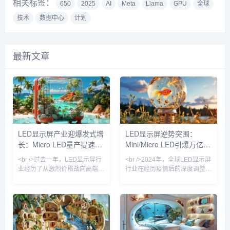
相关标签：
650
2025
AI
Meta
Llama
GPU
全球
技术
数据中心
计划
最新文章
LED显示屏产业迎爆发式增
LED显示屏逆势突围：
长：Micro LED量产提速，
Mini/Micro LED引爆万亿赛
户外广告与虚拟拍摄成双引
道，中国供应链主导全球格
<br />过去一年，LED显示屏行
<br />2024年，全球LED显示屏
擎
局重构
业经历了从激烈价格战向高端技
行业在经历疫情后的深度调整期
术竞赛的深刻转变。根据最新行
后，迎来关键转折点。据
业数据显示，2025年全球LED
TrendForce集邦咨询最新数
显示屏市场规模预计突破120亿
据，全球LED显示屏市场规模预
美元，同比增长18%。这一增长
计达到120亿美元，同比增长
并非来自传统单色屏或低端全彩
12%，其中中国市场占比超过
屏，而是由Micro LED、COB封
65%。但更值得关注的是，行业