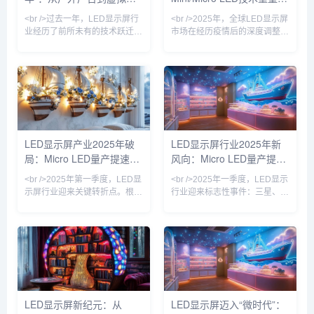
了1.27英寸、3175PP
/><br />国
实，万亿赛道重构视觉产业
亿市场格局
<br />过去一年，LED显示屏行
<br />2025年，全球LED显示屏
业经历了前所未有的技术跃迁。
市场在经历疫情后的深度调整期
据最新行业数据显示，全球LED
后，迎来强劲复苏。据行业最新
显示屏市场规模已突破800亿美
数据显示，中国LED显示屏市场
元，年复合增长率保持在12%以
规模已突破1500亿元人民币，
上。其中，Mini LED背光技术
同比增长18.6%，其中小间距及
加速渗透至高端电视、笔记本电
Micro LED产品增速高达45%，
脑和车载显示领域，而Micro
成为拉动市场增长的核心引擎。
LED则凭借其高亮度、低功耗和
在政策端，“新基建”与“百城千
超长寿命的优势，成为苹果、三
屏”项目持续落地，户外超高清
LED显示屏产业2025年破
LED显示屏行业2025年新
星、索尼等巨头竞相布局的下一
显示需求激增；在技术端，
局：Micro LED量产提速，
风向：Micro LED量产提
代显示技术。业内专家指出，随
Mini/Micro LED芯片制造工艺良
着巨量转移良率突破99.9%，
率突破至99.9%，驱
透明屏与AI内容生态重塑户
速，透明屏引爆户外广告革
<br />2025年第一季度，LED显
<br />2025年一季度，LED显示
Micr
外广告
命
示屏行业迎来关键转折点。根据
行业迎来标志性事件：三星、
最新产业链调研，Micro LED芯
LG与国内龙头利亚德几乎同步
片的巨量转移效率较去年同期提
宣布Micro LED显示屏良率突破
升200%，良率突破99.9%，推
95%，成本较两年前下降
动单位制造成本下降约30%。三
60%。这意味着曾被视作“下一
星、LG及国内头部厂商京东
代显示技术”的Micro LED，正式
方、利亚德相继发布消费级
从实验室走向规模化商用。与传
Micro LED透明电视，像素间距
统的LCD和OLED相比，Micro
突破0.3mm，亮度达到
LED在亮度、响应速度和寿命上
LED显示屏新纪元：从
LED显示屏迈入“微时代”：
10000nits，在强光环境下依然
具有压倒性优势，尤其适合户外