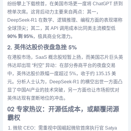
纷纷攀上下载榜首，在美国市场更一度将 ChatGPT 挤到
榜单次席。这背后动力主要来自两点：其一，
DeepSeek-R1 在数学、逻辑推理、编程方面的表现堪称
全球顶尖；其二，其 API 调用成本比同类主流模型低
90% 到 95%
，极具商业化潜力。
2. 英伟达股价夜盘急挫 5%
在港股市场，SaaS 概念股短暂上扬，而美国芯片巨头英
伟达却出现 “利空” 异动：在部分券商平台的夜盘交易
中，英伟达股价跌幅一度超过 5%，收于约 135.15 美
元。分析人士认为，DeepSeek-R1 的横空出世一方面凸
显了中国AI产业的技术突破，另一方面也让市场担忧对
英伟达现有垄断地位的冲击。
02 专家热议：开源低成本，或颠覆闭源
霸权
微软 CEO：需重视中国崛起微软首席执行官 Satya