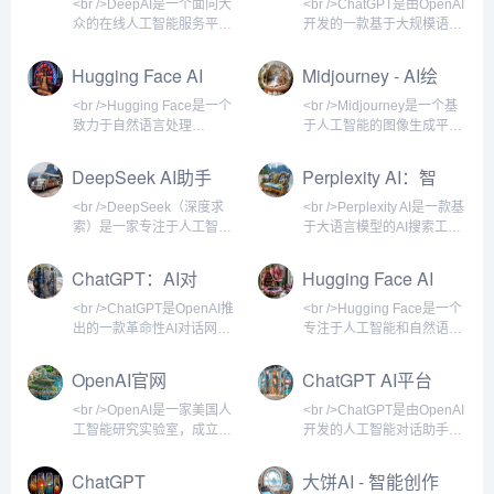
及插件生态，持续引领AI对
应用之一，也是当前最主
利组织的形式运营，旨在确
网站以深度报道和专业分析
<br />DeepAI是一个面向大
<br />ChatGPT是由OpenAI
话领域的发展。<br /><br />
流、最具代表性的AI网站之
保人工智能技术能够安全、
著称，为科研人员、工程
众的在线人工智能服务平
开发的一款基于大规模语言
<br />ChatGPT支持多轮对
一。<br /><br /><br
公平地造福全人类。2019
师、创业者、投资机构以及
台，提供包括图像生成、文
模型的AI聊天机器人，于
话，具备上下文理解能
/>ChatGPT的核心功能包括
年，OpenAI重组为一家“有
科技爱好者提供高质量的AI
本理解、视频处理等多种AI
2022年11月30日发布。它
Hugging Face AI
Midjourney - AI绘
文本对话、内容生成
限盈利”公司，以便吸引更多
信息服务和知识分享平台。
工具。用户无需下载软件，
能够通过自然语言与用户对
平台介绍
画网站
投资，加速技术研发。如
机器之心不仅是一个新闻聚
只需在浏览器中访问官网，
话，回答问题、撰写文章、
<br />Hugging Face是一个
<br />Midjourney是一个基
今，OpenAI已成为全球最
合站，更是一个连接学术与
即可体验前沿的AI能力。平
编写代码、翻译语言，甚至
致力于自然语言处理
于人工智能的图像生成平
具影响力的人工智能研究机
产业、技术与资本的重要桥
台主打简单易用，适合创作
扮演角色进行深度交流。作
（NLP）和人工智能模型共
台，用户通过输入文字描述
构之一，其发布的GPT系列
梁。<br /><br /><br />机器
者、开发者以及普通用户快
为AI领域的现象级产品，
享的开源社区与平台。它提
即可创作出高质量的数字艺
DeepSeek AI助手
Perplexity AI：智
模型、DALL-E系列图像生
之心的内容体系丰富多元，
速获取AI辅助。<br /><br />
ChatGPT在发布后迅速引爆
供海量的预训练模型、数据
术作品。它由独立研究实验
能搜索新纪元
成模
覆盖人工智
<br />DeepAI的核心功能包
全球关注，上线五天注册用
集和演示应用，让开发者能
室Midjourney, Inc.开发，成
<br />DeepSeek（深度求
<br />Perplexity AI是一款基
括文本生成、图像生成、图
户突破一百万，两个月后月
够快速构建、训练和部署AI
立于2021年，总部位于美国
索）是一家专注于人工智能
于大语言模型的AI搜索工
像识别、风格转换、超分辨
活跃用户达到一亿，成为史
解决方案。平台的核心价值
旧金山。该服务通过
大模型研发的科技公司，其
具，它不像传统搜索引擎那
率增强等。其中，文本生成
上增长最快的消费者应用。
在于开放与协作，用户可以
Discord机器人交互闻名，
官方网站提供了AI对话助
样展示一堆蓝色链接，而是
ChatGPT：AI对
Hugging Face AI
可辅助写作、头脑风暴；
<br /><br /><br /
上传自己的模型、下载他人
用户无需安装专门客户端，
手、API接口及开源模型下
直接给出简洁、准确的答
话助手
网站简介
的成果，并通过
即可在Discord服务器中调
载等服务。作为国内领先的
案，并附上引用来源。用户
<br />ChatGPT是OpenAI推
<br />Hugging Face是一个
Transformers库轻松调用各
用指令生成图像。<br /><br
AI技术平台，DeepSeek以
可以用自然语言提问，系统
出的一款革命性AI对话网
专注于人工智能和自然语言
类先进架构，如BERT、
/><br />Midjourney的核心
高性价比和强大的中文理解
会通过联网搜索、整合多方
站，基于GPT系列大语言模
处理的领先平台，成立于
GPT、T5等。<br /><br />
功能是文本到图像
能力著称，用户可以通过网
信息，生成带有上下文理解
型构建，能够以自然语言与
2016年。它最初以开发聊天
OpenAI官网
ChatGPT AI平台
<br />Hugging F
页端或移动端与AI进行自然
的回答。无论是学术研究、
用户进行流畅交互。自2022
机器人应用起家，后来转型
介绍
语言交互，获得编程辅助、
日常咨询、技术问题还是市
年底发布以来，它迅速成为
为面向AI开发者、研究人员
<br />OpenAI是一家美国人
<br />ChatGPT是由OpenAI
知识问答、创意写作、文档
场分析，Perplexity都能提
全球最受关注的AI产品之
和企业的开源社区与工具提
工智能研究实验室，成立于
开发的人工智能对话助手，
处理等多样化支持。<br />
供类似与专家对话的体验，
一，覆盖写作、编程、学
供商。目前，Hugging
2015年，总部位于旧金山。
基于GPT（生成式预训练变
<br /><br />DeepSeek的主
同时保证信息的可追溯性。
习、创意生成等众多领域。
Face已成为全球最大的机器
它以推动人工智能技术安全
换器）架构。自2022年11
ChatGPT
大饼AI - 智能创作
打功能是智能对
<br /><br /><br /
作为AI技术普及的重要标
学习模型托管和协作平台之
发展为目标，致力于确保通
月发布以来，它迅速成为全