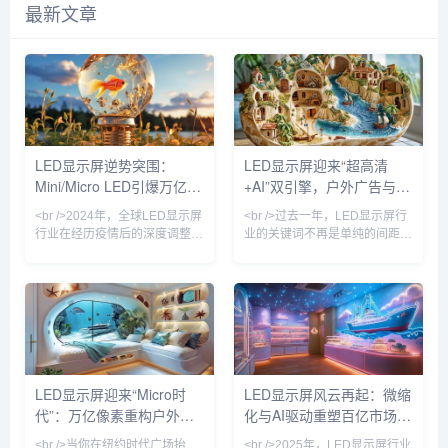
最新文章
LED显示屏逆势突围：
LED显示屏迎来“超高清
Mini/Micro LED引爆万亿赛
+AI”双引擎，户外广告与虚
道，中国供应链主导全球格
拟拍摄重塑百亿市场
<br />2024年，全球LED显示屏
<br />过去一年，LED显示屏行
局重构
行业在经历疫情后的深度调整期
业的关键词不再是单纯的间距竞
后，迎来关键转折点。据
逐。综合近期十篇行业深度报道
TrendForce集邦咨询最新数
来看，2025年的LED显示产业
据，全球LED显示屏市场规模预
正经历一场由“超高清显示技术”
计达到120亿美元，同比增长
与“AI内容生成”共同驱动的价值
12%，其中中国市场占比超过
重构。多家头部厂商发布的
65%。但更值得关注的是，行业
Micro LED和COB（板上芯片）
竞争逻辑已发生根本性变化——
新品，将点间距推入P0.3时代，
单纯依靠COB倒装封装和传统
而更值得关注的是，显示终端不
LED显示屏迎来“Micro时
LED显示屏风云再起：微缩
SMD贴片打价格战的时代宣告
再是冷冰冰的硬件——它开始具
代”：万亿像素重构户外媒
化与AI驱动重塑百亿市场格
终结，取而代之的是Mini/Micro
备实时感知环境、动态调整亮度
LED、Micro LED巨量转移、
与色彩的能力。在深圳举行的国
体新生态
局
<br />当你在纽约时代广场抬
<br />2025年，LED显示屏行业