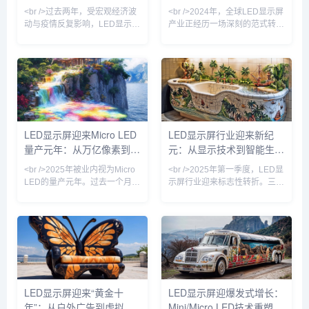
屏能效限定值及能效等级》新国
味着，LED显示屏正从户外广告
技术革命重塑视觉生态
广告与虚拟拍摄双轮驱动
<br />过去两年，受宏观经济波
<br />2024年，全球LED显示屏
标正式实施，
牌
动与疫情反复影响，LED显示屏
产业正经历一场深刻的范式转
行业一度陷入订单萎缩、价格战
移。根据近期十篇行业深度报道
加剧的困境。但进入2024年以
的综合分析，传统的SMD（表
来，随着文旅夜游、裸眼3D、
面贴装）与COB（板上芯片）
虚拟拍摄、会议一体机等新兴场
技术格局已被彻底打破，
景加速放量，LED显示屏产业明
Mini/Micro LED技术从实验室加
显回暖。据行业机构预计，
速走向量产线，成为驱动市场增
2025年全球LED显示屏市场规
长的核心引擎。多家头部厂商如
模将突破120亿美元，同比增长
利亚德、洲明科技、艾比森在
LED显示屏迎来Micro LED
LED显示屏行业迎来新纪
超15%。这背后，既有传统户外
2024年半年报中披露，Mini
量产元年：从万亿像素到虚
元：从显示技术到智能生态
广告屏的存量升级，更有Micro
LED订单同比增长超过300%，
LED、COB（板上芯片封装）
而Micro LED的像素间距已突破
拟影棚的产业跃迁
的全面跃迁
<br />2025年被业内视为Micro
<br />2025年第一季度，LED显
等新技术的规
P
LED的量产元年。过去一个月
示屏行业迎来标志性转折。三
内，三安光电与华星光电联合宣
星、LG与京东方相继宣布Micro
布其Micro LED芯片良率突破
LED芯片良率突破99.9%，将大
99.99%，而利亚德在其北京工
尺寸商用显示器的成本拉低至传
厂正式启用了全球首条全自动巨
统方案的60%。与此同时，Mini
量转移产线，单班产能达到
LED背光技术加速向中端市场渗
3000片晶圆。这标志着困扰行
透，75英寸电视价格首次跌破
业十余年的“巨量转移”与“缺陷修
万元大关。行业分析师指出，这
复”两大痛点首次在量产层面得
不仅是像素间距的缩小，更意味
LED显示屏迎来“黄金十
LED显示屏迎爆发式增长：
到解决。与此同时，京东方在成
着LED显示从“户外广告牌”向“超
年”：从户外广告到虚拟现
Mini/Micro LED技术重塑千
都的Micro LED试验线成功点亮
高清家庭影院”的边界消融。<br