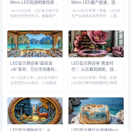
Micro LED到透明柔性屏，
Micro LED量产提速，透明
保持高对比度。与此同时，
强光环境下的超高清显示。业内
COB（板上芯片）封装技术加
分析师指出，随着巨量转移技
2025年技术革命如何重塑
屏与虚拟拍摄引爆新场景
<br />2025年，LED显示屏行业
<br />2025年第一季度，LED显
速渗透
视觉产业
迎来历史性转折点。据最新产业
示产业迎来标志性转折。三星、
链报告，三星、索尼与京东方相
LG与国内头部厂商京东方、利
继宣布Micro LED芯片良率突破
亚德几乎同步宣布Micro LED芯
99.9%，单颗成本下降40%，这
片良率突破99.99%，巨量转移
意味着困扰行业十年的“量产魔
效率提升至每小时200万颗。这
咒”正式解除。与传统的LCD和
意味着困扰行业十年的“成本悬
OLED相比，Micro LED在亮
崖”开始松动——以P0.4以下间
度、寿命和响应速度上实现了数
距产品为例，单位面积造价较去
量级提升，尤其是在户外强光环
年同期下降37%，首次低于同规
LED显示屏迎来“超高清
LED显示屏迎来“黄金时
境下，其20000尼特以上的峰值
格OLED商用拼接屏。行业分析
+AI”革命：万亿市场重构进
代”：从巨幕到微距，技术
亮度让画面依然清晰锐利。业内
师指出，Micro LED不再是“概念
专家指出，Micro L
玩具”，其超高亮度、
行时
革命重塑视觉产业
<br />过去十年，LED显示屏行
<br />2025年第一季度，全球
业在经历mini背光、COB集成封
LED显示屏市场规模同比激增
装等多次技术迭代后，终于迎来
23%，达到创纪录的87亿美
真正的“代际跃迁”。2025年，三
元。这一增长背后，是户外数字
星、索尼与国内京东方、利亚德
广告牌的全面升级与影视虚拟制
相继宣布Micro LED芯片良率突
作棚的井喷式扩张。在纽约时代
破99.99%，像素点间距进入
广场，一块面积超过2000平方
P0.3以下微米级时代。这意味
米的裸眼3D LED屏刚刚刷新了
着，LED显示屏首次能在保持无
吉尼斯世界纪录；而在好莱坞，
缝拼接优势的同时，实现堪比
超过60%的绿幕影棚已替换为
LED显示屏新纪元：从
LED显示屏行业迎来Micro
OLED的对比度与色彩表现，且
LED虚拟背景墙。业内分析师指