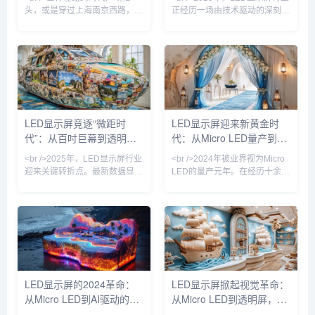
际LED
头，或是穿过上海南京西路，
正经历一场由技术驱动的深刻变
LED显示屏已不再是简单的广告
革。据最新行业报告显示，
牌，而是一面能呼吸的“数字皮
Micro LED（微发光二极管）芯
肤”。2025年，随着Micro LED
片尺寸已突破30微米大关，量
量产成本下降60%，行业正式迈
产良率提升至99.9%，这使得超
入“像素密度自由”阶段。最新10
高清、大尺寸显示屏的成本较三
篇产业深度报告显示，P0.3以下
年前下降近六成。与此同时，
超微间距屏出货量同比增长
COB（板上芯片）封装技术凭
340%，而户外裸眼3D屏的像素
借其高防护性、高对比度和无缝
LED显示屏竞逐“微距时
LED显示屏迎来新黄金时
颗粒感已消失，取而代之的是视
拼接优势，在P1.0以下间距市场
代”：从百吋巨幕到透明影
代：从Micro LED量产到AI
网膜级细腻度——这让观众开始
占据主导地位，市场份额首次超
怀疑眼前究竟是实物还是光影。
过50%。业内巨头如利亚德、洲
院，谁主沉浮？
驱动，产业格局重塑在即
<br />2025年，LED显示屏行业
<br />2024年被业界视为Micro
<br /
明科技纷纷加
迎来关键转折点。最新数据显
LED的量产元年。在经历十余年
示，全球小间距LED市场规模突
实验室钻研后，三星、友达、京
破80亿美元，年增长率达
东方等头部厂商终于将Micro
23%，而Micro LED技术正式从
LED像素间距压缩至P0.3以下，
实验室走向量产线，三星、
并成功解决巨量转移的良率瓶
LG、京东方等巨头相继推出像
颈。据最新供应链报告，苹果公
素间距低于0.3mm的商用产品。
司新一代Apple Watch将率先搭
行业分析师指出，传统DIP直插
载Micro LED屏幕，这标志着该
式LED已基本退出室内应用，
技术从商用大屏向消费电子渗透
LED显示屏的2024革命：
LED显示屏掀起视觉革命：
COB（板上芯片）与MIP（微缩
的关键转折。与此同时，Mini
从Micro LED到AI驱动的智
从Micro LED到透明屏，技
化封装）技术路线之争进入白热
LED背光技术持续下探成本，在
化。与此同时，LED电影屏通过
75英寸以上大
能像素，千亿市场迎来爆发
术迭代重塑千亿市场