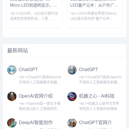
Micro LED到透明显示，
LED量产元年：从户外广告
功耗降低40%以上。行业分析师
出，LED显示屏正从“显示工具”
指出，Micro LED的量
进化为“空间交互媒介”，其单位
2024年技术革命如何重塑
到虚拟影棚的颠覆性变革
<br />2024年，LED显示屏行业
<br />2024年被业界视为Micro
面积产值较五年
视觉产业
迎来历史性转折点。三星、
LED显示技术的“量产元年”。最
LG、京东方等巨头相继宣布
新行业报告显示，随着巨量转移
Micro LED产线良率突破99%的
良率提升至99.999%以上，三
关键节点，而苹果手表率先采用
星、苹果、京东方等头部厂商的
Micro LED面板的消息更让整个
Micro LED生产线已实现小批量
产业链沸腾。据《华尔街日报》
出货。与传统的LCD和OLED相
最新网站
获得的供应链数据，Micro LED
比，Micro LED在亮度、响应速
芯片成本在过去12个月中下降
度和功耗方面具有压倒性优势，
了42%，远超行业年初预测的
尤其是在户外强光环境下，其亮
25%。这意味着，曾经被视为
度可达20000nit以上，且寿命超
ChatGPT
ChatGPT
“天价”的Micro LED电视，零售
过100000小时。业内分析师指
价有望在2025年降至
出，今年
<br />ChatGPT是由OpenAI
<br />ChatGPT是由OpenAI
开发的人工智能聊天机器
开发的人工智能聊天机器
人，基于GPT系列大语言模
人，基于GPT系列大语言模
型，能够通过自然语言对话
型构建。它能够以自然语言
OpenAI官网介绍
机器之心 - AI科技
完成问答、创作、编程、翻
方式与用户进行对话，回答
媒体
译等多样化任务。自2022年
各类问题，辅助写作、编
<br />OpenAI是一家位于美
<br />机器之心是中文世界
11月发布以来，ChatGPT迅
程、学习、创意生成等任
国旧金山的人工智能研究公
领先的人工智能科技媒体，
速成为全球用户量增长最快
务。自2022年11月发布以
司，成立于2015年，由埃隆
自2014年创立以来，始终聚
的消费级AI应用，并在2023
来，ChatGPT迅速成为全球
·马斯克、山姆·奥特曼等人
焦于人工智能领域的前沿动
DeepAI智能创作
ChatGPT官网介
年推出GPT-4、多模态功能
用户量增长最快的消费级AI
共同创立。公司最初以非营
态、技术突破与商业应用。
平台
绍