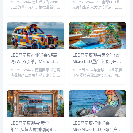
<br />2024年被业界视为Micro
<br />2025年Q3，全球LED显
DCI认证
前夜
LED的量产元年。根据最新行业
示屏行业迎来关键转折点。三
报道，三星、LG以及国内厂商
星、索尼与京东方相继发布采用
京东方、华灿光电纷纷在巨量转
Micro LED芯片的新一代商用显
移技术上取得关键突破，将
示产品，像素间距首次突破P0.3
Micro LED芯片的良率提升至
以下，亮度达到10,000尼特以
99.99%以上。这意味着LED显
上，相较传统OLED在户外强光
示屏的分辨率首次全面超越
下的可视性提升近4倍。与此同
OLED，像素间距可以缩小至
时，国内厂商利亚德与洲明科技
0.3毫米以下，在高端商显、车
宣布其Micro LED巨量转移良率
LED显示屏产业迎来“超高
LED显示屏迎来黄金时代：
载显示和可穿戴设备上实现了
已超过99.99%，使得单位成本
清+AI”双引擎，Micro LED
Micro LED量产突破与户外
“无拼接缝”的视觉体验。与此同
较两年前下降约60%。行业分析
时，COB（板上芯片）封装技
师指出，Micro L
量产提速重塑户外媒体新格
广告革命
<br />2025年，随着国家《超高
<br />当2024年全球LED显示屏
术加速普及，
局
清视频产业发展行动计划》进入
市场规模突破120亿美元、同比
收官阶段，LED显示屏行业迎来
增速重回两位数时，行业终于确
新一轮技术升级浪潮。工信部最
认了一个事实：这不是周期反
新数据显示，国内超高清LED显
弹，而是技术代际切换带来的价
示屏市场规模已突破800亿元，
值重估。过去三年，Mini LED
同比增长23%。从北京冬奥会到
背光在电视和笔记本上的渗透率
杭州亚运会，从城市地标裸眼
从5%飙升至38%，而Micro
3D大屏到虚拟制片影棚，LED
LED芯片成本以每年35%的速度
显示屏正从传统的“显示工具”升
下探——三星、京东方、利亚德
LED显示屏迎来“黄金十
LED显示屏行业迎来
级为“沉浸式体验载体”。值得注
与友达的产线良率在近两个季度
年”：从超大屏到微间距，
Mini/Micro LED革命：户外
意的是，今年发布的《LED显示
相继突破99.9%的生死线。这意