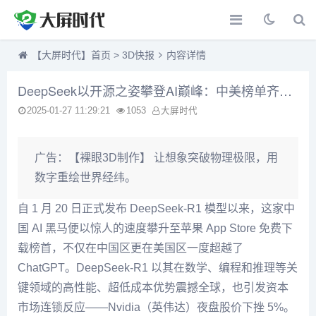
【大屏时代】首页
>
3D快报
内容详情
DeepSeek以开源之姿攀登AI巅峰：中美榜单齐夺冠，英伟达股价夜盘突挫5%
2025-01-27 11:29:21
1053
大屏时代
广告：
【裸眼3D制作】 让想象突破物理极限，用
数字重绘世界经纬。
自 1 月 20 日正式发布 DeepSeek-R1 模型以来，这家中
国 AI 黑马便以惊人的速度攀升至苹果 App Store 免费下
载榜首，不仅在中国区更在美国区一度超越了
ChatGPT。DeepSeek-R1 以其在数学、编程和推理等关
键领域的高性能、超低成本优势震撼全球，也引发资本
市场连锁反应——Nvidia（英伟达）夜盘股价下挫 5%。