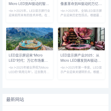
Micro LED到AI驱动的智慧
像素革命到AI驱动的万亿级
计划在公开市场分十批发行公司
2025年Q3。与此同时，
债券，期限横跨2年至40年，总
COB（板上芯片）封装技术占
屏革命
视觉生态
<br />2025年，LED显示屏行业
<br />2025年，全球LED显示屏
筹资目标介于20...
据P1.2以下
迎来前所未有的技术井喷。在刚
产业迎来历史性拐点。根据最新
刚结束的全球显示技术博览会
的行业数据显示，仅上半年全球
上，三星、LG、京东方等巨头
LED显示屏市场规模已突破120
同时展示了基于Micro LED技术
亿美元，同比增长23.7%。这背
的全新产品线，像素间距首次突
后的核心驱动力，来自Mini
破P0.3以下，亮度达到10000尼
LED和Micro LED技术的商业化
特，对比度提升至理论极限。更
落地彻底打破了传统小间距LED
令人振奋的是，中国企业利亚德
的天花板。利亚德、洲明科技、
与晶电合作的Micro LED量产线
艾比森等头部企业相继推出P0.3
LED显示屏迎来“Micro
LED显示屏产业2025：从
正式投产，成本较去年下降
以下超微间距产品，将LED显示
LED”时代：万亿市场重塑
Micro LED爆发到AI驱动的
40%，这标志着Micro LED从
屏从“远观巨幕”推向“近触视界”
“实验室黑科技”正式走向商
的新维度。与此同时，
视觉革命
户外媒体革命
<br />2025年被业界视为Micro
<br />2025年第一季度，LED显
LED的“商用元年”。过去数月
示产业迎来关键转折点。根据最
内，三星、索尼、京东方等巨头
新行业报道，三星、LG与国内
相继发布新一代Micro LED显示
头部厂商京东方相继宣布Micro
屏，像素间距突破至P0.3以下，
LED显示屏进入小批量量产阶
亮度超过10000尼特，而功耗较
段，像素间距突破P0.3以下，亮
传统OLED降低40%。更关键的
度提升至5000nit以上，功耗较
最新网站
是，巨量转移技术的良率首次突
传统COB方案降低40%。产业
破99.99%，使得生产成本较去
链上游的驱动IC芯片、巨量转移
年下降近六成。这意味着，曾经
设备订单同比增长230%，核心