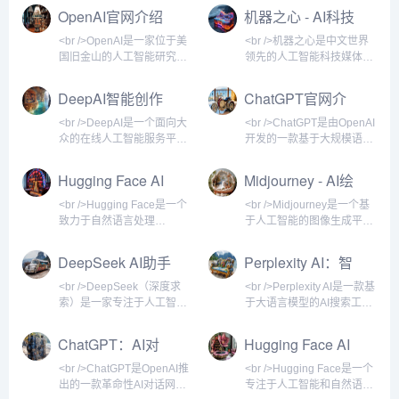
仅存在于实验室的“终极显示技
设备商Kulicke & Soffa的产能已
OpenAI官网介绍
机器之心 - AI科技
术”，正加速走向高端商用与家
被预订至2026年。这标志着
媒体
庭影院市场。<br /
Micro L
<br />OpenAI是一家位于美
<br />机器之心是中文世界
国旧金山的人工智能研究公
领先的人工智能科技媒体，
司，成立于2015年，由埃隆
自2014年创立以来，始终聚
·马斯克、山姆·奥特曼等人
焦于人工智能领域的前沿动
DeepAI智能创作
ChatGPT官网介
共同创立。公司最初以非营
态、技术突破与商业应用。
平台
绍
利组织的形式运营，旨在确
网站以深度报道和专业分析
<br />DeepAI是一个面向大
<br />ChatGPT是由OpenAI
保人工智能技术能够安全、
著称，为科研人员、工程
众的在线人工智能服务平
开发的一款基于大规模语言
公平地造福全人类。2019
师、创业者、投资机构以及
台，提供包括图像生成、文
模型的AI聊天机器人，于
年，OpenAI重组为一家“有
科技爱好者提供高质量的AI
本理解、视频处理等多种AI
2022年11月30日发布。它
Hugging Face AI
Midjourney - AI绘
限盈利”公司，以便吸引更多
信息服务和知识分享平台。
工具。用户无需下载软件，
能够通过自然语言与用户对
平台介绍
画网站
投资，加速技术研发。如
机器之心不仅是一个新闻聚
只需在浏览器中访问官网，
话，回答问题、撰写文章、
<br />Hugging Face是一个
<br />Midjourney是一个基
今，OpenAI已成为全球最
合站，更是一个连接学术与
即可体验前沿的AI能力。平
编写代码、翻译语言，甚至
致力于自然语言处理
于人工智能的图像生成平
具影响力的人工智能研究机
产业、技术与资本的重要桥
台主打简单易用，适合创作
扮演角色进行深度交流。作
（NLP）和人工智能模型共
台，用户通过输入文字描述
构之一，其发布的GPT系列
梁。<br /><br /><br />机器
者、开发者以及普通用户快
为AI领域的现象级产品，
享的开源社区与平台。它提
即可创作出高质量的数字艺
DeepSeek AI助手
Perplexity AI：智
模型、DALL-E系列图像生
之心的内容体系丰富多元，
速获取AI辅助。<br /><br />
ChatGPT在发布后迅速引爆
供海量的预训练模型、数据
术作品。它由独立研究实验
能搜索新纪元
成模
覆盖人工智
<br />DeepAI的核心功能包
全球关注，上线五天注册用
集和演示应用，让开发者能
室Midjourney, Inc.开发，成
<br />DeepSeek（深度求
<br />Perplexity AI是一款基
括文本生成、图像生成、图
户突破一百万，两个月后月
够快速构建、训练和部署AI
立于2021年，总部位于美国
索）是一家专注于人工智能
于大语言模型的AI搜索工
像识别、风格转换、超分辨
活跃用户达到一亿，成为史
解决方案。平台的核心价值
旧金山。该服务通过
大模型研发的科技公司，其
具，它不像传统搜索引擎那
率增强等。其中，文本生成
上增长最快的消费者应用。
在于开放与协作，用户可以
Discord机器人交互闻名，
官方网站提供了AI对话助
样展示一堆蓝色链接，而是
ChatGPT：AI对
Hugging Face AI
可辅助写作、头脑风暴；
<br /><br /><br /
上传自己的模型、下载他人
用户无需安装专门客户端，
手、API接口及开源模型下
直接给出简洁、准确的答
话助手
网站简介
的成果，并通过
即可在Discord服务器中调
载等服务。作为国内领先的
案，并附上引用来源。用户
<br />ChatGPT是OpenAI推
<br />Hugging Face是一个
Transformers库轻松调用各
用指令生成图像。<br /><br
AI技术平台，DeepSeek以
可以用自然语言提问，系统
出的一款革命性AI对话网
专注于人工智能和自然语言
类先进架构，如BERT、
/><br />Midjourney的核心