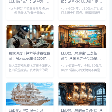
LED量产元年：从户外广告
破：从Micro LED量产到AI
出，LED显示屏正从“显示工具”
“天价”的Micro LED电视，零售
进化为“空间交互媒介”，其单位
价有望在2025年降至
到虚拟影棚的颠覆性变革
驱动数字户外广告的革命性
<br />2024年被业界视为Micro
<br />2024年，LED显示屏行业
面积产值较五年
蜕变
LED显示技术的“量产元年”。最
迎来历史性拐点。根据最新行业
新行业报告显示，随着巨量转移
报告，Micro LED芯片良率突破
良率提升至99.999%以上，三
95%大关，核心制造成本较三年
星、苹果、京东方等头部厂商的
前下降60%，三星、苹果、京东
Micro LED生产线已实现小批量
方等巨头纷纷加速布局。此前被
出货。与传统的LCD和OLED相
诟病为“实验室技术”的Micro
比，Micro LED在亮度、响应速
LED，如今已出现在高端商用显
度和功耗方面具有压倒性优势，
示、车载AR-HUD乃至可穿戴设
尤其是在户外强光环境下，其亮
备中。某头部面板厂商透露，其
独家深度 | 算力基建吞噬巨
LED显示屏迎来“二次革
度可达20000nit以上，且寿命超
新一代Micro LED显示屏的亮度
资：Alphabet举债250亿，
命”：从像素之争到场景智
过100000小时。业内分析师指
已达到10000尼特，功耗却降低
出，今年
40%，寿命超过
软银质押OpenAI股权撬动
能的跃迁
当人工智能从技术突破全面转入
<br />过去一年，全球LED显示
百亿贷款
基础设施竞赛，资本供应的规模
屏行业最核心的关键词不再是
与结构正成为决定行业座次的核
“间距越小越好”，而是“单位成本
心变量。本周，两家全球最具影
下的光效与寿命最优解”。根据
响力的科技投资主体——
最新的十份产业调研报告，
Alphabet Inc. 与软银集团——
Micro LED在60英寸以下显示领
相继披露了规模空前的债务融资
域的良率突破至99.99%的实验
方案，清晰勾勒出这场AI军备竞
室水平，而巨量转移设备成本同
赛已迈入高杠杆、长周期、重资
比降低42%，这直接推动三星、
本的新阶段。据知情人士及监管
索尼与国内京东方系厂商将
LED显示屏新纪元：从
LED显示屏的黄金时代：从
文件显示，谷歌母公司Alphabet
Micro LED商用时间表提前至