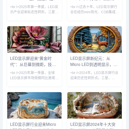
分析师指出，随着巨量转移技
专家指出，Micro L
屏与虚拟拍摄引爆新场景
行时
<br />2025年第一季度，LED显
<br />过去十年，LED显示屏行
示产业迎来标志性转折。三星、
业在经历mini背光、COB集成封
LG与国内头部厂商京东方、利
装等多次技术迭代后，终于迎来
亚德几乎同步宣布Micro LED芯
真正的“代际跃迁”。2025年，三
片良率突破99.99%，巨量转移
星、索尼与国内京东方、利亚德
效率提升至每小时200万颗。这
相继宣布Micro LED芯片良率突
意味着困扰行业十年的“成本悬
破99.99%，像素点间距进入
崖”开始松动——以P0.4以下间
P0.3以下微米级时代。这意味
距产品为例，单位面积造价较去
着，LED显示屏首次能在保持无
年同期下降37%，首次低于同规
缝拼接优势的同时，实现堪比
LED显示屏迎来“黄金时
LED显示屏新纪元：从
格OLED商用拼接屏。行业分析
OLED的对比度与色彩表现，且
代”：从巨幕到微距，技术
Micro LED到透明显示，
师指出，Micro LED不再是“概念
功耗降低40%以上。行业分析师
玩具”，其超高亮度、
指出，Micro LED的量
革命重塑视觉产业
2024年技术革命如何重塑
<br />2025年第一季度，全球
<br />2024年，LED显示屏行业
视觉产业
LED显示屏市场规模同比激增
迎来历史性转折点。三星、
23%，达到创纪录的87亿美
LG、京东方等巨头相继宣布
元。这一增长背后，是户外数字
Micro LED产线良率突破99%的
广告牌的全面升级与影视虚拟制
关键节点，而苹果手表率先采用
作棚的井喷式扩张。在纽约时代
Micro LED面板的消息更让整个
广场，一块面积超过2000平方
产业链沸腾。据《华尔街日报》
米的裸眼3D LED屏刚刚刷新了
获得的供应链数据，Micro LED
吉尼斯世界纪录；而在好莱坞，
芯片成本在过去12个月中下降
超过60%的绿幕影棚已替换为
了42%，远超行业年初预测的
LED显示屏行业迎来Micro
LED显示屏2024年十大突
LED虚拟背景墙。业内分析师指
25%。这意味着，曾经被视为