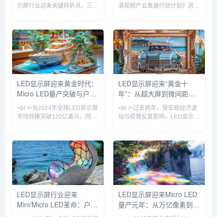
局
示屏行业迎来关键转折点。三
清视频产业发展行动计划》进入
星、索尼与京东方相继发布采用
收官阶段，LED显示屏行业迎来
Micro LED芯片的新一代商用显
新一轮技术升级浪潮。工信部最
示产品，像素间距首次突破P0.3
新数据显示，国内超高清LED显
以下，亮度达到10,000尼特以
示屏市场规模已突破800亿元，
上，相较传统OLED在户外强光
同比增长23%。从北京冬奥会到
下的可视性提升近4倍。与此同
杭州亚运会，从城市地标裸眼
时，国内厂商利亚德与洲明科技
3D大屏到虚拟制片影棚，LED
宣布其Micro LED巨量转移良率
显示屏正从传统的“显示工具”升
LED显示屏迎来黄金时代：
LED显示屏迎来“黄金十
已超过99.99%，使得单位成本
级为“沉浸式体验载体”。值得注
Micro LED量产突破与户外
年”：从超大屏到微间距，
较两年前下降约60%。行业分析
意的是，今年发布的《LED显示
师指出，Micro L
屏能效限定值及能效等级》新国
广告革命
技术革命重塑视觉生态
<br />当2024年全球LED显示屏
<br />过去两年，受宏观经济波
标正式实施，
市场规模突破120亿美元、同比
动与疫情反复影响，LED显示屏
增速重回两位数时，行业终于确
行业一度陷入订单萎缩、价格战
认了一个事实：这不是周期反
加剧的困境。但进入2024年以
弹，而是技术代际切换带来的价
来，随着文旅夜游、裸眼3D、
值重估。过去三年，Mini LED
虚拟拍摄、会议一体机等新兴场
背光在电视和笔记本上的渗透率
景加速放量，LED显示屏产业明
从5%飙升至38%，而Micro
显回暖。据行业机构预计，
LED芯片成本以每年35%的速度
2025年全球LED显示屏市场规
下探——三星、京东方、利亚德
模将突破120亿美元，同比增长
LED显示屏行业迎来
LED显示屏迎来Micro LED
与友达的产线良率在近两个季度
超15%。这背后，既有传统户外
Mini/Micro LED革命：户外
量产元年：从万亿像素到虚
相继突破99.9%的生死线。这意
广告屏的存量升级，更有Micro
味着，LED显示屏正从户外广告
LED、COB（板上芯片封装）
广告与虚拟拍摄双轮驱动
拟影棚的产业跃迁