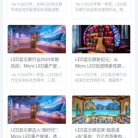
/><br />国
着巨量转移良率突破99.9%，
亿市场格局
透明屏与AI内容生态重塑户
<br />2025年，全球LED显示屏
<br />2025年第一季度，LED显
Micr
外广告
市场在经历疫情后的深度调整期
示屏行业迎来关键转折点。根据
后，迎来强劲复苏。据行业最新
最新产业链调研，Micro LED芯
数据显示，中国LED显示屏市场
片的巨量转移效率较去年同期提
规模已突破1500亿元人民币，
升200%，良率突破99.9%，推
同比增长18.6%，其中小间距及
动单位制造成本下降约30%。三
Micro LED产品增速高达45%，
星、LG及国内头部厂商京东
成为拉动市场增长的核心引擎。
方、利亚德相继发布消费级
在政策端，“新基建”与“百城千
Micro LED透明电视，像素间距
屏”项目持续落地，户外超高清
突破0.3mm，亮度达到
LED显示屏行业2025年新
LED显示屏新纪元：从
显示需求激增；在技术端，
10000nits，在强光环境下依然
风向：Micro LED量产提
Micro LED到透明柔性屏，
Mini/Micro LED芯片制造工艺良
保持高对比度。与此同时，
率突破至99.9%，驱
COB（板上芯片）封装技术加
速，透明屏引爆户外广告革
2025年技术革命如何重塑
<br />2025年一季度，LED显示
<br />2025年，LED显示屏行业
速渗透
命
视觉产业
行业迎来标志性事件：三星、
迎来历史性转折点。据最新产业
LG与国内龙头利亚德几乎同步
链报告，三星、索尼与京东方相
宣布Micro LED显示屏良率突破
继宣布Micro LED芯片良率突破
95%，成本较两年前下降
99.9%，单颗成本下降40%，这
60%。这意味着曾被视作“下一
意味着困扰行业十年的“量产魔
代显示技术”的Micro LED，正式
咒”正式解除。与传统的LCD和
从实验室走向规模化商用。与传
OLED相比，Micro LED在亮
统的LCD和OLED相比，Micro
度、寿命和响应速度上实现了数
LED在亮度、响应速度和寿命上
量级提升，尤其是在户外强光环
LED显示屏迈入“微时代”：
LED显示屏迎来“超高清
具有压倒性优势，尤其适合户外
境下，其20000尼特以上的峰值
Micro LED量产提速，透明
+AI”革命：万亿市场重构进
强光环境下的超高清显示。业内
亮度让画面依然清晰锐利。业内