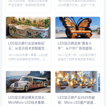
<br />2024年，全球LED显示屏
<br />2025年被业内视为Micro
牌
等新技术的规
产业正经历一场深刻的范式转
LED的量产元年。过去一个月
移。根据近期十篇行业深度报道
内，三安光电与华星光电联合宣
的综合分析，传统的SMD（表
布其Micro LED芯片良率突破
面贴装）与COB（板上芯片）
99.99%，而利亚德在其北京工
技术格局已被彻底打破，
厂正式启用了全球首条全自动巨
Mini/Micro LED技术从实验室加
量转移产线，单班产能达到
速走向量产线，成为驱动市场增
3000片晶圆。这标志着困扰行
长的核心引擎。多家头部厂商如
业十余年的“巨量转移”与“缺陷修
利亚德、洲明科技、艾比森在
复”两大痛点首次在量产层面得
LED显示屏行业迎来新纪
LED显示屏迎来“黄金十
2024年半年报中披露，Mini
到解决。与此同时，京东方在成
元：从显示技术到智能生态
年”：从户外广告到虚拟现
LED订单同比增长超过300%，
都的Micro LED试验线成功点亮
而Micro LED的像素间距已突破
了1.27英寸、3175PP
的全面跃迁
实，万亿赛道重构视觉产业
<br />2025年第一季度，LED显
<br />过去一年，LED显示屏行
P
示屏行业迎来标志性转折。三
业经历了前所未有的技术跃迁。
星、LG与京东方相继宣布Micro
据最新行业数据显示，全球LED
LED芯片良率突破99.9%，将大
显示屏市场规模已突破800亿美
尺寸商用显示器的成本拉低至传
元，年复合增长率保持在12%以
统方案的60%。与此同时，Mini
上。其中，Mini LED背光技术
LED背光技术加速向中端市场渗
加速渗透至高端电视、笔记本电
透，75英寸电视价格首次跌破
脑和车载显示领域，而Micro
万元大关。行业分析师指出，这
LED则凭借其高亮度、低功耗和
不仅是像素间距的缩小，更意味
超长寿命的优势，成为苹果、三
LED显示屏迎爆发式增长：
LED显示屏产业2025年破
着LED显示从“户外广告牌”向“超
星、索尼等巨头竞相布局的下一
Mini/Micro LED技术重塑千
局：Micro LED量产提速，
高清家庭影院”的边界消融。<br
代显示技术。业内专家指出，随