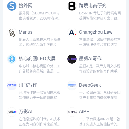
能够理解自然语言并生成流
成、语义分析、多轮对话、
写作、AI在线图片处理。提
家之间来往封闭，某一天我
搜外网
跨境电商研究
畅、有逻辑的回复。自2022
创意策划等核心功能，同时
供海量图片制作设计模板：
突发奇想，如果口罩结束，
年11月发布以来，ChatGPT
结合大语言模型与行业知识
电商图，logo设计，证件
岂不是有大量的外国人要来
搜外网（SEOWHY.COM)，
BoxPHP 专注于为跨境电商
迅速成为全球用户量增长最
图谱，满足用户在写作、营
照，智能抠图，图片高清修
中国？于是我安排因口罩正
由夫唯老师于2008年在深圳
提供智能化解决方案，致力
快的消费级AI应用，覆盖编
销、教育、办公等多个场景
复，一键去水印，一键换背
空闲的技术团队马上创建几
创建。自百度SEO启航，现
于通过Google SEO技术、
程、写作、教育、咨询、创
下的实际需求。<br /><br />
景等各种应用场景。新手小
个入境旅游的网站。Google
已扬帆于Google、抖音、小
PHP/前端开发和AI工具的深
Manus
Changzhou Law
意等多
自上线以来，大饼AI凭
白也能轻松玩转AI。产品功
收录很容易，竞争性不强的
红书、阿里巴巴等多维SEO
度融合，帮助企业快速提升
能：AI作图：用户可以通过
长尾词，排名也很容易。谁
蓝海。我们不仅是搜索引擎
市场竞争力。基于
随着人工智能技术的不断进
常州法律：您值得信赖的常
文字描述生成各种风格的图
知2024年开始还真有大量的
优化的深耕者，更是数字化
Laravel/PHP高效开发框
步，传统的AI助手正逐步向
州法律服务平台欢迎访问常
片，满足不同创作需求。
国外游客搜索中国各个知名
时代技能升级的引路人。在
架，结合Vue.js/React前端
真正具备独立思考和决策能
州法网，常州法网是常州首
Prompt社区：为用户提供一
城市和景点的长尾词，对接
这里，传统SEO智慧与新兴
技术，BoxPHP为全球电商
力的全能智能体进化。近
屈一指的在线法律平台，致
核心商圈LED大屏
墨狐AI写作
个分享和交流AI提示词的平
我众多国内旅游业务的搜外
平台策略交织碰撞，为学员
企业提供一站式平台开发与
日，一支中国研发团队震撼
力于为常州地区提供全面的
媒体
台，帮助大家更...
同学，这样，这个新...
开启通往数字化营销的新纪
优化服务，助力电商平台在
发布了全球首款AI Agent产
法律咨询和专业的法律服
中心城市核心商圈户外LED
墨狐AI是一款专为网文小说
元。从精细化的关键词布局
激烈的市场中脱颖而出。 我
品——Manus。作为一款兼
务。我们的网站旨在为个人
广告服务商星域广告是一家
作者设计的智能写作助手，
到AI赋能的内容创作，搜外
们特别注重SEO生态，持续
具智能思考与高效执行的全
客户和公司实体提供专业的
以户外LED广告为核心的媒
致力于为创作者提供全方位
不断引领潮流，让每一位学
优化Google搜索排名，为客
能AI Agent，Manus不仅能
法律咨询、量身定制的解决
体整合传播公司。致力于为
的写作支持。无论你是小说
讯飞写作
DeepSeek
员都能掌握数字化时代的核
户带来更高质量的流...
够为用户提供精准的思维辅
方案以及高效的争议解决方
企业提供精准、高效、价值
新手还是资深作者，墨狐AI
心竞争力。我们...
助，更能在工作和生活中“交
式。全面的法律服务在常州
最大化的户外广告投放解决
都能帮助你在创作过程中轻
讯飞写作是一款集AI技术和
一、公司画像：从科研基因
付成果”，实现从“想”到“做”
律师事务所，我们提供广泛
方案，专注于为客户提供城
松应对情节编排、人物设
写作能力于一体的智能写作
到产业重构的进化史深度求
的无缝衔接。突破性性能与
的法律服务，以满足不同的
市优质商圈户外广告媒体资
定、语言润色等写作难题，
助手，旨在通过强大的人工
索（DeepSeek）成立于
核心优势Manus在最新的
需求：法律咨询：我们的平
源投放服务，以媒体品质提
提升创作效率和小说质量。
智能支持，提高工作效率和
2022年，是一家以“极致效
万彩AI
AiPPT
GAIA基准测试中取得了
台可就劳动争议、合同纠纷
升价值，助力品牌传播强势
核心功能智能剧情生成墨狐
创作质量。无论是日常办公
率”为核心理念的人工智能公
SOT...
和民事诉讼等问题提供即时
曝光和深度影响力，加深消
AI可以根据用户提供的基本
文档、创意写作、内容编
司，创始团队由清华大学、
在信息爆炸的时代，AI技术
一、平台概述AiPPT是一款
在线法律咨询。企业...
费者记忆感知，强化品牌形
设定，自动生成丰富的故事
辑，还是专业报告、会议纪
北京大学等顶尖高校的AI科
正在为内容创作带来前所未
基于先进人工智能技术的智
象，提升品牌市场竞争力，
情节、场景描述和人物对
要等，讯飞写作都能为用户
学家与微软、谷歌等科技巨