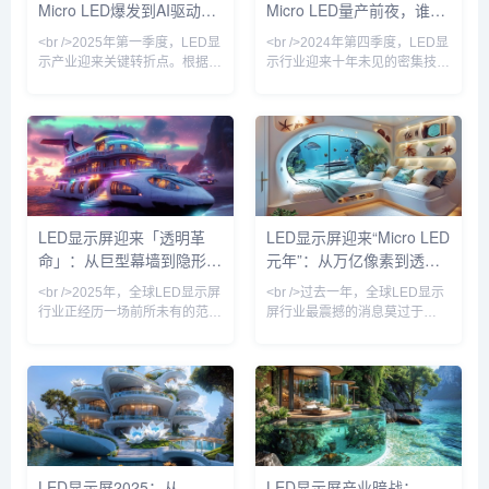
Micro LED爆发到AI驱动的
Micro LED量产前夜，谁在
屏从“远观巨幕”推向“近触视界”
术”，正加速走向高端商用与家
的新维度。与此同时，
庭影院市场。<br /
户外媒体革命
改写千亿显示产业规则？
<br />2025年第一季度，LED显
<br />2024年第四季度，LED显
示产业迎来关键转折点。根据最
示行业迎来十年未见的密集技术
新行业报道，三星、LG与国内
突破。三星、LG、京东方与利
头部厂商京东方相继宣布Micro
亚德几乎在同一时间宣布Micro
LED显示屏进入小批量量产阶
LED巨量转移效率提升至每小时
段，像素间距突破P0.3以下，亮
百万颗级别，这意味着困扰行业
度提升至5000nit以上，功耗较
多年的“成本悬崖”开始松动。与
传统COB方案降低40%。产业
此同时，苹果手表率先采用
链上游的驱动IC芯片、巨量转移
Micro LED微显示屏的消息再度
设备订单同比增长230%，核心
发酵，供应链消息称其像素密度
LED显示屏迎来「透明革
LED显示屏迎来“Micro LED
设备商Kulicke & Soffa的产能已
已突破3000PPI。与过往OLED
命」：从巨型幕墙到隐形科
元年”：从万亿像素到透明
被预订至2026年。这标志着
替代LCD的渐进式革命不同，
Micro L
Micro LED正在同时冲击
技，千亿市场重新洗牌
电影屏，行业格局正在被重
<br />2025年，全球LED显示屏
<br />过去一年，全球LED显示
新定义
行业正经历一场前所未有的范式
屏行业最震撼的消息莫过于
转移。在近期发布的十份行业深
Micro LED在多个应用场景实现
度报告中，一个高频词汇贯穿始
“真量产”。过去，Micro LED被
终——透明。从纽约时代广场的
视为“显示技术的圣杯”，但由于
玻璃幕墙到上海陆家嘴的云端连
巨量转移工艺复杂、良率低，成
廊，传统笨重的箱体式LED正在
本居高不下。然而，今年多家头
被一种近乎隐形的柔性透明薄膜
部厂商宣布采用激光转移和范德
所取代。这种透光率高达85%的
华力绑定技术，将Micro LED芯
LED网格，不仅没有遮挡建筑原
片的转移效率提升至每小时数百
LED显示屏2025：从
LED显示屏产业暗战：
有的采光，反而将玻璃幕墙转化
万颗，良率突破99.9%。最令人