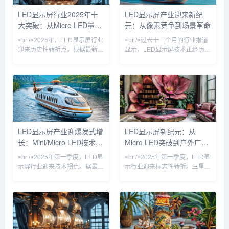
格高昂、难以落地”的Micro LED
用。<br /><br />在近日落幕的
LED显示屏行业2025年十
LED显示屏产业迎来新纪
大屏，正以每年约30%的速度降
ISE 2025展会上，超过40家厂
大突破：从Micro LED量产
元：从像素竞争到场景革命
低售价，并率先在高端商业显
商展出Micro LED透明屏、柔性
示、影院巨幕和车载显示领
屏及
到AI驱动的透明显示新时代
<br />2025年，LED显示屏行业
<br />过去十二个月的行业报道
迎来历史性转折点。根据最新出
显示，LED显示屏技术正经历一
炉的行业报告，Micro LED技术
场由Micro LED与Mini LED主导
终于跨越了良率与成本的双重门
的“双轨革命”。三星、LG与京东
槛，三星、索尼与京东方等头部
方相继展示的Micro LED透明
厂商相继宣布其Micro LED大尺
屏，已将像素间距缩小至0.3毫
寸显示屏进入量产阶段。与传统
米以下，亮度突破10,000尼
的LCD和OLED相比，Micro
特，同时通过巨量转移技术的改
LED在亮度、响应速度和功耗上
良，将良品率提升至99.9%。与
均实现了数量级的跃升，峰值亮
此同时，Mini LED背光模组成
LED显示屏产业迎爆发式增
LED显示屏新纪元：从
度突破10000尼特，而功耗降低
本较去年同期下降40%，促使
长：Mini/Micro LED技术颠
Micro LED突破到户外广告
了40%。业内人士指出，这标志
TCL、海信等品牌将85英寸以上
着显示技术竞争正式从
大屏电视价格
覆视觉体验，户外广告市场
的智慧革命
<br />2025年第一季度，LED显
<br />2025年第一季度，LED显
重构在即
示屏行业迎来技术拐点。据最新
示行业迎来标志性转折。三星、
行业报告显示，Mini LED背光
LG与京东方相继在CES上展示
显示器的全球出货量同比激增
了基于Micro LED技术的透明显
180%，三星、TCL、苹果等头
示屏，像素间距首次突破0.3毫
部厂商纷纷将Mini LED技术下
米，亮度达到10,000尼特，功
放至中端产品线，推动终端售价
耗较传统OLED降低40%。更关
首次跌破万元大关。与此同时，
键的是，此前困扰行业的巨量转