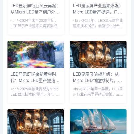
降近60%。在深圳举行的国际
户外裸眼3D大屏的普及。从上
LED显示屏行业风云再起：
LED显示屏产业迎来爆发：
LED展上，一款采用玻璃基板的
游芯片到下游应用，产业链各环
从Micro LED量产到户外广
Micro LED量产提速，户外
透明Micro LED屏惊艳全场——
节都在经历一场深刻的效率革
透光率超过70%，峰值亮度
命。<br /><br
告新蓝海，一场显示革命正
广告迈向万亿级市场
<br />2024年末至2025年初，
<br />2025年，LED显示屏产业
在进行
LED显示产业迎来关键转折点。
迎来技术拐点。最新行业报告显
三星、LG与京东方相继展示基
示，Micro LED芯片良率已突破
于Micro LED技术的透明显示屏
99.9%，巨量转移效率提升至每
和超大尺寸无缝拼接屏，像素间
小时200万颗，远超此前业界预
距突破P0.3以下，亮度与寿命较
期。三星、索尼、京东方等巨头
传统OLED提升数倍。多家设备
相继发布新一代Micro LED显示
厂商透露，巨量转移良率已从去
屏，像素间距下探至P0.3以下，
年不足90%提升至99.99%，成
亮度却提升至5000nit以上。这
本骤降60%。这意味着Micro
意味着，在户外强光环境下，
LED显示屏迎来新黄金时
LED显示屏暗战升级：从
LED不再只是实验室里的奢侈
Micro LED依然能呈现细腻画
代：Micro LED量产提速与
Micro LED到虚拟制片，一
品，而是开始进入高端商用显示
质，彻底解决了传统LCD和
与家庭影院市场。业内人士
OLED屏幕在阳光
户外广告数字化浪潮重塑产
场改写视觉产业的万亿赛道
<br />2025年被业界视为Micro
<br />2025年第一季度，LED显
业格局
竞速
LED显示技术的“量产元年”。最
示行业迎来里程碑式突破。三
新十篇行业深度报道显示，三
星、LG与国内龙头京东方相继
星、LG以及中国厂商京东方、
宣布Micro LED芯片良率突破
华灿光电等企业在Micro LED芯
99.9%，像素间距突破P0.3极
片巨量转移技术上取得突破性进
限，而单位成本较三年前下降逾
展，良率从去年不足60%提升至
60%。这意味着曾被视作“下一
85%以上，单颗芯片成本下降近
代显示技术”的Micro LED，正以
四成。这意味着，曾被诟病“价
惊人速度从实验室走向商业应