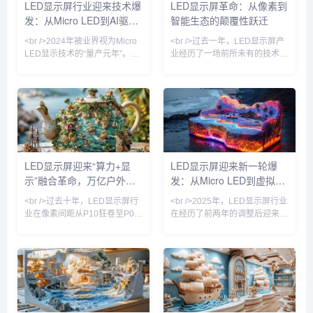
LED显示屏行业迎来技术爆
LED显示屏革命：从像素到
成本瓶颈正在瓦解。行业分析师
将模型嵌入办公、编程、金融、
发：从Micro LED到AI驱
智能生态的颠覆性跃迁
预测，到2026年，Micro LED在
医疗等具体场景，试图以真实业
高端
务数据反哺模型迭代。这一趋势
动，产业格局正在重塑
<br />2024年被业界视为Micro
<br />过去一年，LED显示屏产
意味着，大模型竞赛正
LED显示技术的“量产元年”。根
业经历了一场前所未有的技术爆
据最新行业报告，三星、LG和
炸。从苹果悄然布局Micro LED
京东方等头部厂商已相继突破巨
到三星、LG相继推出透明LED
量转移与修复工艺的瓶颈，将
电影屏，传统LCD和OLED的统
Micro LED芯片的良率提升至
治地位正被悄然撼动。据最新行
99.9%以上。与传统的LCD和
业报告显示，2025年全球LED
OLED相比，Micro LED在亮
显示屏市场规模预计突破120亿
度、响应速度和功耗方面展现出
美元，其中Mini LED背光产品
碾压性优势，尤其在户外大屏和
出货量同比增长超200%，而
LED显示屏迎来“算力+显
LED显示屏迎来新一轮爆
高端商用显示领域，其亮度可达
Micro LED虽未完全量产，但其
示”融合革命，万亿户外媒
发：从Micro LED到虚拟拍
20000尼特以上，即使正午阳光
在AR眼镜、车载显示等细分领
直射也清晰可见。<br
域的原型机已展现出远超
体市场重新洗牌
摄，产业格局正在重塑
<br />过去十年，LED显示屏行
<br />2025年，LED显示屏行业
业在像素间距从P10狂卷至P0.9
在经历了前两年的调整后迎来强
的竞速中陷入同质化泥潭。但
劲复苏。根据多家市场研究机构
2025年最新的供应链情报显
的最新报告，全球LED显示屏市
示，行业正在经历一场由“芯片
场规模预计突破120亿美元，同
倒装+COB集成封装”驱动的根本
比增长18%。这一增长背后，是
性变革。多家头部厂商已实现
Mini/Micro LED技术的加速商
P0.4以下Micro LED显示屏的良
用、虚拟制作（Virtual
率突破，单位成本较2023年下
Production）需求的爆发，以及