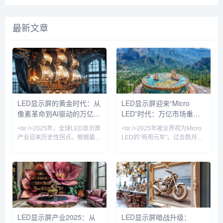
最新文章
LED显示屏的黄金时代：从
LED显示屏迎来“Micro
像素革命到AI驱动的万亿级
LED”时代：万亿市场重塑
视觉生态
视觉革命
<br />2025年，全球LED显示屏
<br />2025年被业界视为Micro
产业迎来历史性拐点。根据最新
LED的“商用元年”。过去数月
的行业数据显示，仅上半年全球
内，三星、索尼、京东方等巨头
LED显示屏市场规模已突破120
相继发布新一代Micro LED显示
亿美元，同比增长23.7%。这背
屏，像素间距突破至P0.3以下，
后的核心驱动力，来自Mini
亮度超过10000尼特，而功耗较
LED和Micro LED技术的商业化
传统OLED降低40%。更关键的
落地彻底打破了传统小间距LED
是，巨量转移技术的良率首次突
的天花板。利亚德、洲明科技、
破99.99%，使得生产成本较去
艾比森等头部企业相继推出P0.3
年下降近六成。这意味着，曾经
LED显示屏产业2025：从
LED显示屏暗战升级：
以下超微间距产品，将LED显示
仅存在于实验室的“终极显示技