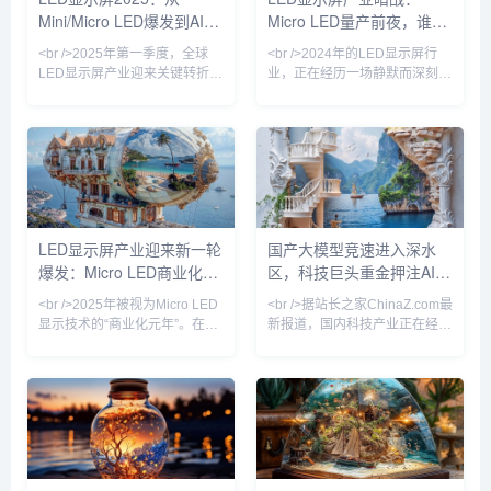
Mini/Micro LED爆发到AI驱
Micro LED量产前夜，谁在
为动态的信息流载体。行业分析
振奋的是，一块55英寸4K
师指出，透明LED屏的全球市场
Micro LED透明显示屏
动内容革命
改写千亿显示版图？
<br />2025年第一季度，全球
<br />2024年的LED显示屏行
规模在2024年
LED显示屏产业迎来关键转折
业，正在经历一场静默而深刻的
点。根据最新行业报告，Mini
权力更迭。过去十年间，中国厂
LED背光显示屏在高端商用及专
商以极致性价比席卷全球，小间
业显示领域的渗透率首次突破
距LED从P2.5一路杀至P0.4，
35%，较去年同期增长12个百
室内商显市场几乎被重塑。然
分点。三星、TCL、京东方等头
而，当间距缩小逼近物理极限，
部厂商纷纷推出搭载自研Mini
传统的SMD封装与COB技术的
LED驱动方案的巨幕产品，亮度
成本曲线开始钝化，行业竞争的
均匀性与对比度达到新高度。与
核心从“单位面积价格”转向“单位
LED显示屏产业迎来新一轮
国产大模型竞速进入深水
此同时，Micro LED技术从实验
像素价值”。最新披露的供应链
爆发：Micro LED商业化提
区，科技巨头重金押注AI基
室走向中试线，苹果、索尼、利
数据显示，2024年第三季度，
亚德等企业相继展示透明可弯曲
P0.9以下微间距产品出货量同比
速，户外广告市场重构
础设施
<br />2025年被视为Micro LED
<br />据站长之家ChinaZ.com最
Mic
增长21
显示技术的“商业化元年”。在过
新报道，国内科技产业正在经历
去两个月内，三星、LG、京东
一场由大模型驱动的深刻变革。
方相继发布新一代Micro LED显
过去一个月内，多家头部企业密
示屏，像素间距突破至P0.3以
集发布新一代基座模型，参数规
下，亮度峰值达到10,000尼
模与推理能力双双跃升。然而，
特，而能耗较传统LED直显降低
与上一轮单纯比拼参数不同，当
约40%。更令人关注的是，巨量
前竞争的焦点已从模型层延伸至
转移良率首次突破99.9%，这意
应用生态与商业闭环。头部厂商
味着长期阻碍Micro LED普及的
不再满足于展示技术参数，而是