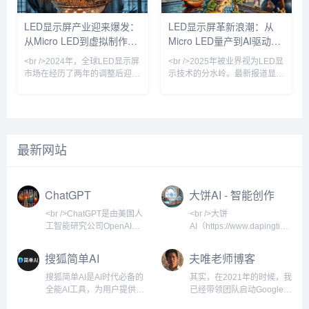
Micro LED领域传来重磅消息：
移良率问题已从99.9%提升至
国内头部芯片厂商三安光电宣
99.99%，这意味着Micro LED
LED显示屏产业迎来爆发：
LED显示屏革新浪潮：从
布，其微米级LED芯片的巨量转
电视价格有望在两年内下探至万
从Micro LED到虚拟制作，
Micro LED量产到AI驱动的
移良率已提升至99.99%，这一
元级。与此同时，国内厂商利亚
关键突破标志着Micro
德与洲明科技宣布，
技术革命重塑千亿市场
户外广告新纪元
<br />2024年，全球LED显示屏
<br />2025年被业界视为LED显
市场在经历了两年的调整后迎来
示技术的分水岭。最新报道显
强劲复苏。根据最新行业报告，
示，三星、LG与京东方不约而
市场规模预计突破150亿美元，
同地在CES及ISE展会上推出了
同比增长18%。这一增长背后，
基于Micro LED技术的透明显示
是户外广告、舞台租赁、商业显
屏与可拉伸柔性屏，其中三星发
示、虚拟制作等多元场景的需求
布的110英寸无边框Micro LED
最新网站
共振。在中国，深圳、惠州等地
电视，像素间距已缩小至0.4毫
的LED显示屏企业订单排产已至
米以下，峰值亮度突破4000尼
2025年二季度，产业链上下游
特。与此同时，国内龙头企业利
景气度显著回升。值得注意的
亚德与洲明科技宣布，其Micro
ChatGPT
大饼AI - 智能创作
是，小间距LED（P2.5以下）产
LED芯片巨量转移良率已提升至
平台
品占比首次超过50%，成为市场
99.999%，成本
<br />ChatGPT是由美国人
<br />大饼
绝对主力，
工智能研究公司OpenAI开
AI（https://www.dapingtime.c
发的大型语言模型驱动的对
是一个专注于智能创作与内
话式AI助手。它基于
容生成的全栈式AI平台，致
搜狐简单AI
夫唯老师博客
GPT（Generative Pre-
力于为个人用户和企业提供
trained Transformer）架
高效、精准的自然语言处理
搜狐简单AI是AI时代必备的
其实，在2021年的时候，我
构，经过海量文本数据的预
服务。平台融合了最新的深
全能AI工具，为用户提供全
已经带领团队启动Google
训练和人类反馈强化学习，
度学习技术，涵盖文本生
方位AI服务，如AI绘图、AI
SEO的项目，那时候各个国