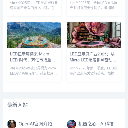
屏革命
视觉生态
<br />2025年，LED显示屏行业
<br />2025年，全球LED显示屏
筹资目标介于20...
据P1.2以下
迎来前所未有的技术井喷。在刚
产业迎来历史性拐点。根据最新
刚结束的全球显示技术博览会
的行业数据显示，仅上半年全球
上，三星、LG、京东方等巨头
LED显示屏市场规模已突破120
同时展示了基于Micro LED技术
亿美元，同比增长23.7%。这背
的全新产品线，像素间距首次突
后的核心驱动力，来自Mini
破P0.3以下，亮度达到10000尼
LED和Micro LED技术的商业化
特，对比度提升至理论极限。更
落地彻底打破了传统小间距LED
令人振奋的是，中国企业利亚德
的天花板。利亚德、洲明科技、
与晶电合作的Micro LED量产线
艾比森等头部企业相继推出P0.3
LED显示屏迎来“Micro
LED显示屏产业2025：从
正式投产，成本较去年下降
以下超微间距产品，将LED显示
LED”时代：万亿市场重塑
Micro LED爆发到AI驱动的
40%，这标志着Micro LED从
屏从“远观巨幕”推向“近触视界”
“实验室黑科技”正式走向商
的新维度。与此同时，
视觉革命
户外媒体革命
<br />2025年被业界视为Micro
<br />2025年第一季度，LED显
LED的“商用元年”。过去数月
示产业迎来关键转折点。根据最
内，三星、索尼、京东方等巨头
新行业报道，三星、LG与国内
相继发布新一代Micro LED显示
头部厂商京东方相继宣布Micro
屏，像素间距突破至P0.3以下，
LED显示屏进入小批量量产阶
亮度超过10000尼特，而功耗较
段，像素间距突破P0.3以下，亮
传统OLED降低40%。更关键的
度提升至5000nit以上，功耗较
最新网站
是，巨量转移技术的良率首次突
传统COB方案降低40%。产业
破99.99%，使得生产成本较去
链上游的驱动IC芯片、巨量转移
年下降近六成。这意味着，曾经
设备订单同比增长230%，核心
仅存在于实验室的“终极显示技
设备商Kulicke & Soffa的产能已
OpenAI官网介绍
机器之心 - AI科技
术”，正加速走向高端商用与家
被预订至2026年。这标志着