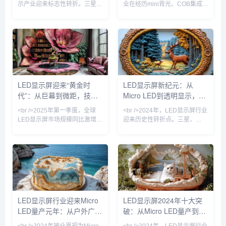
示产业迎来标志性转折。三星、
业在经历mini背光、COB集成封
LG与国内头部厂商京东方、利
装等多次技术迭代后，终于迎来
亚德几乎同步宣布Micro LED芯
真正的“代际跃迁”。2025年，三
片良率突破99.99%，巨量转移
星、索尼与国内京东方、利亚德
效率提升至每小时200万颗。这
相继宣布Micro LED芯片良率突
意味着困扰行业十年的“成本悬
破99.99%，像素点间距进入
崖”开始松动——以P0.4以下间
P0.3以下微米级时代。这意味
距产品为例，单位面积造价较去
着，LED显示屏首次能在保持无
年同期下降37%，首次低于同规
缝拼接优势的同时，实现堪比
LED显示屏迎来“黄金时
LED显示屏新纪元：从
格OLED商用拼接屏。行业分析
OLED的对比度与色彩表现，且
代”：从巨幕到微距，技术
Micro LED到透明显示，
师指出，Micro LED不再是“概念
功耗降低40%以上。行业分析师
玩具”，其超高亮度、
指出，Micro LED的量
革命重塑视觉产业
2024年技术革命如何重塑
<br />2025年第一季度，全球
<br />2024年，LED显示屏行业
视觉产业
LED显示屏市场规模同比激增
迎来历史性转折点。三星、
23%，达到创纪录的87亿美
LG、京东方等巨头相继宣布
元。这一增长背后，是户外数字
Micro LED产线良率突破99%的
广告牌的全面升级与影视虚拟制
关键节点，而苹果手表率先采用
作棚的井喷式扩张。在纽约时代
Micro LED面板的消息更让整个
广场，一块面积超过2000平方
产业链沸腾。据《华尔街日报》
米的裸眼3D LED屏刚刚刷新了
获得的供应链数据，Micro LED
吉尼斯世界纪录；而在好莱坞，
芯片成本在过去12个月中下降
超过60%的绿幕影棚已替换为
了42%，远超行业年初预测的
LED显示屏行业迎来Micro
LED显示屏2024年十大突
LED虚拟背景墙。业内分析师指
25%。这意味着，曾经被视为
LED量产元年：从户外广告
破：从Micro LED量产到AI
出，LED显示屏正从“显示工具”
“天价”的Micro LED电视，零售
进化为“空间交互媒介”，其单位
价有望在2025年降至
到虚拟影棚的颠覆性变革
驱动数字户外广告的革命性
<br />2024年被业界视为Micro
<br />2024年，LED显示屏行业