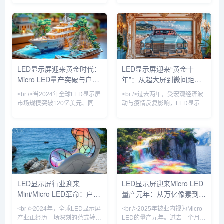
Micro LED芯片的新一代商用显
新一轮技术升级浪潮。工信部最
示产品，像素间距首次突破P0.3
新数据显示，国内超高清LED显
以下，亮度达到10,000尼特以
示屏市场规模已突破800亿元，
上，相较传统OLED在户外强光
同比增长23%。从北京冬奥会到
下的可视性提升近4倍。与此同
杭州亚运会，从城市地标裸眼
时，国内厂商利亚德与洲明科技
3D大屏到虚拟制片影棚，LED
宣布其Micro LED巨量转移良率
显示屏正从传统的“显示工具”升
LED显示屏迎来黄金时代：
LED显示屏迎来“黄金十
已超过99.99%，使得单位成本
级为“沉浸式体验载体”。值得注
Micro LED量产突破与户外
年”：从超大屏到微间距，
较两年前下降约60%。行业分析
意的是，今年发布的《LED显示
师指出，Micro L
屏能效限定值及能效等级》新国
广告革命
技术革命重塑视觉生态
<br />当2024年全球LED显示屏
<br />过去两年，受宏观经济波
标正式实施，
市场规模突破120亿美元、同比
动与疫情反复影响，LED显示屏
增速重回两位数时，行业终于确
行业一度陷入订单萎缩、价格战
认了一个事实：这不是周期反
加剧的困境。但进入2024年以
弹，而是技术代际切换带来的价
来，随着文旅夜游、裸眼3D、
值重估。过去三年，Mini LED
虚拟拍摄、会议一体机等新兴场
背光在电视和笔记本上的渗透率
景加速放量，LED显示屏产业明
从5%飙升至38%，而Micro
显回暖。据行业机构预计，
LED芯片成本以每年35%的速度
2025年全球LED显示屏市场规
下探——三星、京东方、利亚德
模将突破120亿美元，同比增长
LED显示屏行业迎来
LED显示屏迎来Micro LED
与友达的产线良率在近两个季度
超15%。这背后，既有传统户外
Mini/Micro LED革命：户外
量产元年：从万亿像素到虚
相继突破99.9%的生死线。这意
广告屏的存量升级，更有Micro
味着，LED显示屏正从户外广告
LED、COB（板上芯片封装）
广告与虚拟拍摄双轮驱动
拟影棚的产业跃迁
<br />2024年，全球LED显示屏
<br />2025年被业内视为Micro
牌
等新技术的规
产业正经历一场深刻的范式转
LED的量产元年。过去一个月