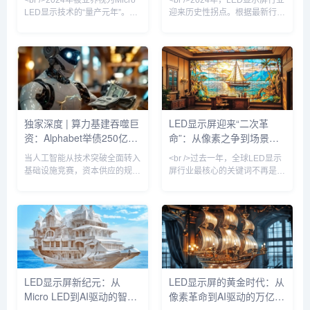
面积产值较五年
蜕变
LED显示技术的“量产元年”。最
迎来历史性拐点。根据最新行业
新行业报告显示，随着巨量转移
报告，Micro LED芯片良率突破
良率提升至99.999%以上，三
95%大关，核心制造成本较三年
星、苹果、京东方等头部厂商的
前下降60%，三星、苹果、京东
Micro LED生产线已实现小批量
方等巨头纷纷加速布局。此前被
出货。与传统的LCD和OLED相
诟病为“实验室技术”的Micro
比，Micro LED在亮度、响应速
LED，如今已出现在高端商用显
度和功耗方面具有压倒性优势，
示、车载AR-HUD乃至可穿戴设
尤其是在户外强光环境下，其亮
备中。某头部面板厂商透露，其
独家深度 | 算力基建吞噬巨
LED显示屏迎来“二次革
度可达20000nit以上，且寿命超
新一代Micro LED显示屏的亮度
资：Alphabet举债250亿，
命”：从像素之争到场景智
过100000小时。业内分析师指
已达到10000尼特，功耗却降低
出，今年
40%，寿命超过
软银质押OpenAI股权撬动
能的跃迁
当人工智能从技术突破全面转入
<br />过去一年，全球LED显示
百亿贷款
基础设施竞赛，资本供应的规模
屏行业最核心的关键词不再是
与结构正成为决定行业座次的核
“间距越小越好”，而是“单位成本
心变量。本周，两家全球最具影
下的光效与寿命最优解”。根据
响力的科技投资主体——
最新的十份产业调研报告，
Alphabet Inc. 与软银集团——
Micro LED在60英寸以下显示领
相继披露了规模空前的债务融资
域的良率突破至99.99%的实验
方案，清晰勾勒出这场AI军备竞
室水平，而巨量转移设备成本同
赛已迈入高杠杆、长周期、重资
比降低42%，这直接推动三星、
本的新阶段。据知情人士及监管
索尼与国内京东方系厂商将
LED显示屏新纪元：从
LED显示屏的黄金时代：从
文件显示，谷歌母公司Alphabet
Micro LED商用时间表提前至
Micro LED到AI驱动的智慧
像素革命到AI驱动的万亿级
计划在公开市场分十批发行公司
2025年Q3。与此同时，
债券，期限横跨2年至40年，总
COB（板上芯片）封装技术占