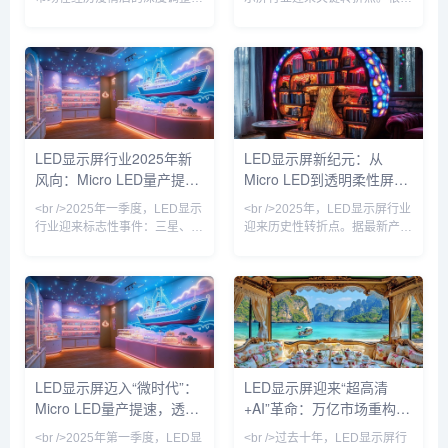
后，迎来强劲复苏。据行业最新
最新产业链调研，Micro LED芯
数据显示，中国LED显示屏市场
片的巨量转移效率较去年同期提
规模已突破1500亿元人民币，
升200%，良率突破99.9%，推
同比增长18.6%，其中小间距及
动单位制造成本下降约30%。三
Micro LED产品增速高达45%，
星、LG及国内头部厂商京东
成为拉动市场增长的核心引擎。
方、利亚德相继发布消费级
在政策端，“新基建”与“百城千
Micro LED透明电视，像素间距
屏”项目持续落地，户外超高清
突破0.3mm，亮度达到
LED显示屏行业2025年新
LED显示屏新纪元：从
显示需求激增；在技术端，
10000nits，在强光环境下依然
风向：Micro LED量产提
Micro LED到透明柔性屏，
Mini/Micro LED芯片制造工艺良
保持高对比度。与此同时，
率突破至99.9%，驱
COB（板上芯片）封装技术加
速，透明屏引爆户外广告革
2025年技术革命如何重塑
<br />2025年一季度，LED显示
<br />2025年，LED显示屏行业
速渗透
命
视觉产业
行业迎来标志性事件：三星、
迎来历史性转折点。据最新产业
LG与国内龙头利亚德几乎同步
链报告，三星、索尼与京东方相
宣布Micro LED显示屏良率突破
继宣布Micro LED芯片良率突破
95%，成本较两年前下降
99.9%，单颗成本下降40%，这
60%。这意味着曾被视作“下一
意味着困扰行业十年的“量产魔
代显示技术”的Micro LED，正式
咒”正式解除。与传统的LCD和
从实验室走向规模化商用。与传
OLED相比，Micro LED在亮
统的LCD和OLED相比，Micro
度、寿命和响应速度上实现了数
LED在亮度、响应速度和寿命上
量级提升，尤其是在户外强光环
LED显示屏迈入“微时代”：
LED显示屏迎来“超高清
具有压倒性优势，尤其适合户外
境下，其20000尼特以上的峰值
Micro LED量产提速，透明
+AI”革命：万亿市场重构进
强光环境下的超高清显示。业内
亮度让画面依然清晰锐利。业内
分析师指出，随着巨量转移技
专家指出，Micro L
屏与虚拟拍摄引爆新场景
行时
<br />2025年第一季度，LED显
<br />过去十年，LED显示屏行