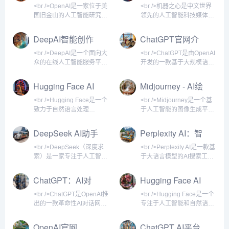
媒体
庭影院市场。<br /
Micro L
<br />OpenAI是一家位于美
<br />机器之心是中文世界
国旧金山的人工智能研究公
领先的人工智能科技媒体，
司，成立于2015年，由埃隆
自2014年创立以来，始终聚
·马斯克、山姆·奥特曼等人
焦于人工智能领域的前沿动
DeepAI智能创作
ChatGPT官网介
共同创立。公司最初以非营
态、技术突破与商业应用。
平台
绍
利组织的形式运营，旨在确
网站以深度报道和专业分析
<br />DeepAI是一个面向大
<br />ChatGPT是由OpenAI
保人工智能技术能够安全、
著称，为科研人员、工程
众的在线人工智能服务平
开发的一款基于大规模语言
公平地造福全人类。2019
师、创业者、投资机构以及
台，提供包括图像生成、文
模型的AI聊天机器人，于
年，OpenAI重组为一家“有
科技爱好者提供高质量的AI
本理解、视频处理等多种AI
2022年11月30日发布。它
Hugging Face AI
Midjourney - AI绘
限盈利”公司，以便吸引更多
信息服务和知识分享平台。
工具。用户无需下载软件，
能够通过自然语言与用户对
平台介绍
画网站
投资，加速技术研发。如
机器之心不仅是一个新闻聚
只需在浏览器中访问官网，
话，回答问题、撰写文章、
<br />Hugging Face是一个
<br />Midjourney是一个基
今，OpenAI已成为全球最
合站，更是一个连接学术与
即可体验前沿的AI能力。平
编写代码、翻译语言，甚至
致力于自然语言处理
于人工智能的图像生成平
具影响力的人工智能研究机
产业、技术与资本的重要桥
台主打简单易用，适合创作
扮演角色进行深度交流。作
（NLP）和人工智能模型共
台，用户通过输入文字描述
构之一，其发布的GPT系列
梁。<br /><br /><br />机器
者、开发者以及普通用户快
为AI领域的现象级产品，
享的开源社区与平台。它提
即可创作出高质量的数字艺
DeepSeek AI助手
Perplexity AI：智
模型、DALL-E系列图像生
之心的内容体系丰富多元，
速获取AI辅助。<br /><br />
ChatGPT在发布后迅速引爆
供海量的预训练模型、数据
术作品。它由独立研究实验
能搜索新纪元
成模
覆盖人工智
<br />DeepAI的核心功能包
全球关注，上线五天注册用
集和演示应用，让开发者能
室Midjourney, Inc.开发，成
<br />DeepSeek（深度求
<br />Perplexity AI是一款基
括文本生成、图像生成、图
户突破一百万，两个月后月
够快速构建、训练和部署AI
立于2021年，总部位于美国
索）是一家专注于人工智能
于大语言模型的AI搜索工
像识别、风格转换、超分辨
活跃用户达到一亿，成为史
解决方案。平台的核心价值
旧金山。该服务通过
大模型研发的科技公司，其
具，它不像传统搜索引擎那
率增强等。其中，文本生成
上增长最快的消费者应用。
在于开放与协作，用户可以
Discord机器人交互闻名，
官方网站提供了AI对话助
样展示一堆蓝色链接，而是
ChatGPT：AI对
Hugging Face AI
可辅助写作、头脑风暴；
<br /><br /><br /
上传自己的模型、下载他人
用户无需安装专门客户端，
手、API接口及开源模型下
直接给出简洁、准确的答
话助手
网站简介
的成果，并通过
即可在Discord服务器中调
载等服务。作为国内领先的
案，并附上引用来源。用户
<br />ChatGPT是OpenAI推
<br />Hugging Face是一个
Transformers库轻松调用各
用指令生成图像。<br /><br
AI技术平台，DeepSeek以
可以用自然语言提问，系统
出的一款革命性AI对话网
专注于人工智能和自然语言
类先进架构，如BERT、
/><br />Midjourney的核心
高性价比和强大的中文理解
会通过联网搜索、整合多方
站，基于GPT系列大语言模
处理的领先平台，成立于
GPT、T5等。<br /><br />
功能是文本到图像
能力著称，用户可以通过网
信息，生成带有上下文理解
型构建，能够以自然语言与
2016年。它最初以开发聊天
OpenAI官网
ChatGPT AI平台
<br />Hugging F