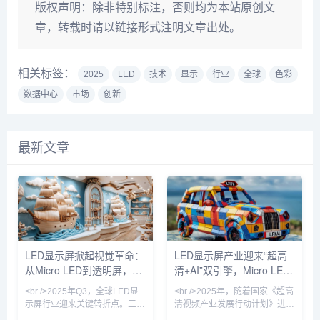
版权声明：
除非特别标注，否则均为本站原创文
章，转载时请以链接形式注明文章出处。
相关标签：
2025
LED
技术
显示
行业
全球
色彩
数据中心
市场
创新
最新文章
LED显示屏掀起视觉革命：
LED显示屏产业迎来“超高
从Micro LED到透明屏，技
清+AI”双引擎，Micro LED
术迭代重塑千亿市场
量产提速重塑户外媒体新格
<br />2025年Q3，全球LED显
<br />2025年，随着国家《超高
局
示屏行业迎来关键转折点。三
清视频产业发展行动计划》进入
星、索尼与京东方相继发布采用
收官阶段，LED显示屏行业迎来