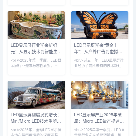
移。根据近期十篇行业深度报道
内，三安光电与华星光电联合宣
的综合分析，传统的SMD（表
布其Micro LED芯片良率突破
面贴装）与COB（板上芯片）
99.99%，而利亚德在其北京工
技术格局已被彻底打破，
厂正式启用了全球首条全自动巨
Mini/Micro LED技术从实验室加
量转移产线，单班产能达到
速走向量产线，成为驱动市场增
3000片晶圆。这标志着困扰行
长的核心引擎。多家头部厂商如
业十余年的“巨量转移”与“缺陷修
利亚德、洲明科技、艾比森在
复”两大痛点首次在量产层面得
LED显示屏行业迎来新纪
LED显示屏迎来“黄金十
2024年半年报中披露，Mini
到解决。与此同时，京东方在成
元：从显示技术到智能生态
年”：从户外广告到虚拟现
LED订单同比增长超过300%，
都的Micro LED试验线成功点亮
而Micro LED的像素间距已突破
了1.27英寸、3175PP
的全面跃迁
实，万亿赛道重构视觉产业
<br />2025年第一季度，LED显
<br />过去一年，LED显示屏行
P
示屏行业迎来标志性转折。三
业经历了前所未有的技术跃迁。
星、LG与京东方相继宣布Micro
据最新行业数据显示，全球LED
LED芯片良率突破99.9%，将大
显示屏市场规模已突破800亿美
尺寸商用显示器的成本拉低至传
元，年复合增长率保持在12%以
统方案的60%。与此同时，Mini
上。其中，Mini LED背光技术
LED背光技术加速向中端市场渗
加速渗透至高端电视、笔记本电
透，75英寸电视价格首次跌破
脑和车载显示领域，而Micro
万元大关。行业分析师指出，这
LED则凭借其高亮度、低功耗和
不仅是像素间距的缩小，更意味
超长寿命的优势，成为苹果、三
LED显示屏迎爆发式增长：
LED显示屏产业2025年破
着LED显示从“户外广告牌”向“超
星、索尼等巨头竞相布局的下一
Mini/Micro LED技术重塑千
局：Micro LED量产提速，
高清家庭影院”的边界消融。<br
代显示技术。业内专家指出，随
/><br />国
着巨量转移良率突破99.9%，
亿市场格局
透明屏与AI内容生态重塑户
<br />2025年，全球LED显示屏
<br />2025年第一季度，LED显
Micr
外广告
市场在经历疫情后的深度调整期
示屏行业迎来关键转折点。根据