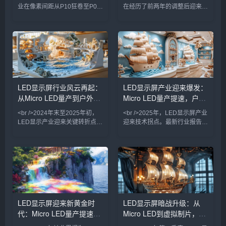
业在像素间距从P10狂卷至P0.9
在经历了前两年的调整后迎来强
的竞速中陷入同质化泥潭。但
劲复苏。根据多家市场研究机构
2025年最新的供应链情报显
的最新报告，全球LED显示屏市
示，行业正在经历一场由“芯片
场规模预计突破120亿美元，同
倒装+COB集成封装”驱动的根本
比增长18%。这一增长背后，是
性变革。多家头部厂商已实现
Mini/Micro LED技术的加速商
P0.4以下Micro LED显示屏的良
用、虚拟制作（Virtual
率突破，单位成本较2023年下
Production）需求的爆发，以及
降近60%。在深圳举行的国际
户外裸眼3D大屏的普及。从上
LED显示屏行业风云再起：
LED显示屏产业迎来爆发：
LED展上，一款采用玻璃基板的
游芯片到下游应用，产业链各环
从Micro LED量产到户外广
Micro LED量产提速，户外
透明Micro LED屏惊艳全场——
节都在经历一场深刻的效率革
透光率超过70%，峰值亮度
命。<br /><br
告新蓝海，一场显示革命正
广告迈向万亿级市场
<br />2024年末至2025年初，
<br />2025年，LED显示屏产业
在进行
LED显示产业迎来关键转折点。
迎来技术拐点。最新行业报告显
三星、LG与京东方相继展示基
示，Micro LED芯片良率已突破
于Micro LED技术的透明显示屏
99.9%，巨量转移效率提升至每
和超大尺寸无缝拼接屏，像素间
小时200万颗，远超此前业界预
距突破P0.3以下，亮度与寿命较
期。三星、索尼、京东方等巨头
传统OLED提升数倍。多家设备
相继发布新一代Micro LED显示
厂商透露，巨量转移良率已从去
屏，像素间距下探至P0.3以下，
年不足90%提升至99.99%，成
亮度却提升至5000nit以上。这
本骤降60%。这意味着Micro
意味着，在户外强光环境下，
LED显示屏迎来新黄金时
LED显示屏暗战升级：从
LED不再只是实验室里的奢侈
Micro LED依然能呈现细腻画
代：Micro LED量产提速与
Micro LED到虚拟制片，一
品，而是开始进入高端商用显示
质，彻底解决了传统LCD和
与家庭影院市场。业内人士
OLED屏幕在阳光
户外广告数字化浪潮重塑产
场改写视觉产业的万亿赛道