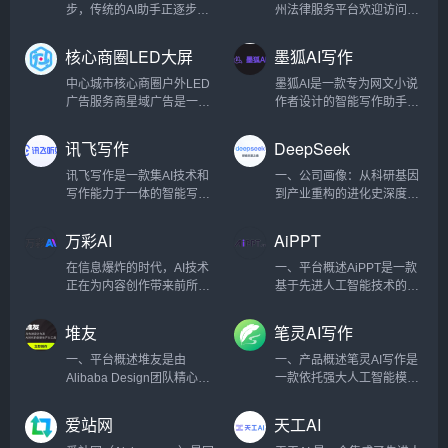
文字描述生成各种风格的图
知2024年开始还真有大量的
优化的深耕者，更是数字化
Laravel/PHP高效开发框
步，传统的AI助手正逐步向
州法律服务平台欢迎访问常
片，满足不同创作需求。
国外游客搜索中国各个知名
时代技能升级的引路人。在
架，结合Vue.js/React前端
真正具备独立思考和决策能
州法网，常州法网是常州首
Prompt社区：为用户提供一
城市和景点的长尾词，对接
这里，传统SEO智慧与新兴
技术，BoxPHP为全球电商
力的全能智能体进化。近
屈一指的在线法律平台，致
核心商圈LED大屏
墨狐AI写作
个分享和交流AI提示词的平
我众多国内旅游业务的搜外
平台策略交织碰撞，为学员
企业提供一站式平台开发与
日，一支中国研发团队震撼
力于为常州地区提供全面的
媒体
台，帮助大家更...
同学，这样，这个新...
开启通往数字化营销的新纪
优化服务，助力电商平台在
发布了全球首款AI Agent产
法律咨询和专业的法律服
中心城市核心商圈户外LED
墨狐AI是一款专为网文小说
元。从精细化的关键词布局
激烈的市场中脱颖而出。 我
品——Manus。作为一款兼
务。我们的网站旨在为个人
广告服务商星域广告是一家
作者设计的智能写作助手，
到AI赋能的内容创作，搜外
们特别注重SEO生态，持续
具智能思考与高效执行的全
客户和公司实体提供专业的
以户外LED广告为核心的媒
致力于为创作者提供全方位
不断引领潮流，让每一位学
优化Google搜索排名，为客
能AI Agent，Manus不仅能
法律咨询、量身定制的解决
体整合传播公司。致力于为
的写作支持。无论你是小说
讯飞写作
DeepSeek
员都能掌握数字化时代的核
户带来更高质量的流...
够为用户提供精准的思维辅
方案以及高效的争议解决方
企业提供精准、高效、价值
新手还是资深作者，墨狐AI
心竞争力。我们...
助，更能在工作和生活中“交
式。全面的法律服务在常州
最大化的户外广告投放解决
都能帮助你在创作过程中轻
讯飞写作是一款集AI技术和
一、公司画像：从科研基因
付成果”，实现从“想”到“做”
律师事务所，我们提供广泛
方案，专注于为客户提供城
松应对情节编排、人物设
写作能力于一体的智能写作
到产业重构的进化史深度求
的无缝衔接。突破性性能与
的法律服务，以满足不同的
市优质商圈户外广告媒体资
定、语言润色等写作难题，
助手，旨在通过强大的人工
索（DeepSeek）成立于
核心优势Manus在最新的
需求：法律咨询：我们的平
源投放服务，以媒体品质提
提升创作效率和小说质量。
智能支持，提高工作效率和
2022年，是一家以“极致效
万彩AI
AiPPT
GAIA基准测试中取得了
台可就劳动争议、合同纠纷
升价值，助力品牌传播强势
核心功能智能剧情生成墨狐
创作质量。无论是日常办公
率”为核心理念的人工智能公
SOT...
和民事诉讼等问题提供即时
曝光和深度影响力，加深消
AI可以根据用户提供的基本
文档、创意写作、内容编
司，创始团队由清华大学、
在信息爆炸的时代，AI技术
一、平台概述AiPPT是一款
在线法律咨询。企业...
费者记忆感知，强化品牌形
设定，自动生成丰富的故事
辑，还是专业报告、会议纪
北京大学等顶尖高校的AI科
正在为内容创作带来前所未
基于先进人工智能技术的智
象，提升品牌市场竞争力，
情节、场景描述和人物对
要等，讯飞写作都能为用户
学家与微软、谷歌等科技巨
有的变革。万彩AI作为一款
能演示文稿制作工具，致力
做客户最信赖的广告发布服
话，帮助用户快速构建小说
提供精准、高效的写作解决
头的工程专家组成。公司成
强大的AI内容创作工具合
于为用户提供一种快速、高
堆友
笔灵AI写作
务商。 专业团队，用心服务
框架，避免创作时遇到的“卡
方案。核心功能AI对话写作
立之初即获得红杉中国、高
集，正是应对这一时代挑战
效且专业的PPT制作体验。
核心区位，助力品牌强势曝
文”问题。人物塑造与对话编
讯飞写作支持与用户进行智
瓴资本等机构超5亿美元A轮
而生。它不仅提供AI智能写
无论是商务演示、教育课
一、平台概述堆友是由
一、产品概述笔灵AI写作是
光 优质...
排墨狐AI...
能对话，帮助快速生成各类
融资，估值突破30亿美元，
作支持，还将AI换脸、照片
件、项目路演还是日常工作
Alibaba Design团队精心打
一款依托强大人工智能模型
文档内容。无论是起草报
创下中国AI初创企业融资速
数字人制作和AI短视频制作
汇报，AiPPT都能够凭借其
造的设计师全成长周期服务
的写作助手，旨在帮助用户
告，还是编写邮件，只需简
度纪录。核心定位：技术信
等功能集成于一体，为创作
强大的智能算法和用户友好
平台，专为设计师提供品
高效提升写作效率和质量，
爱站网
天工AI
单指令，AI就能根据需求自
仰：专注通用人工智能
者提供了更为广阔的创作空
的设计，帮助用户轻松创作
质、效率、技能、成就、收
让创作更加轻松、愉悦。通
动生成草稿，为用户节省时
（AGI）技术研发与商业
间。无论是文章写作、视频
出吸引眼球的PPT演示文