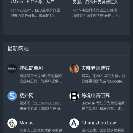
+Micro LED”革命：从户外
突围，资本开支竞赛进入下
态显示，行业焦点正从“抢卡”转
3D到虚拟制片，LED显示屏已
向“算力利用率”，这标志着中国
不再仅是显示设备，而是成为智
广告到元宇宙的视觉新纪元
半场
<br />2025年，LED显示屏行业
<br />中国科技行业正在经历一
AI发展进入了一
迎来历史性转折。最新的10篇
场微妙但深刻的战略转向。当全
深度报道显示，传统COB（板
球投资者仍在紧盯英伟达GPU
上芯片）与新兴量子点（QD）
的供货排期与数据中心建设进度
技术的结合，正在重新定义“显
时，多家头部互联网公司在本季
示质量”。三星、索尼、利亚德
度财报电话会上悄然调整了叙事
等头部厂商相继发布基于Micro
口径：不再将“千卡集群”或“万亿
最新网站
LED（微发光二极管）的透明屏
参数”作为首要卖点，转而强调
与柔性屏，其峰值亮度突破
AI功能在广告系统、云计算、本
10000尼特，色域覆盖率超越
地生活服务等核心业务中的实际
BT.2020标准120%，而功耗仅
转化率。<br /><br />这一变化
搜狐简单AI
夫唯老师博客
为同尺寸LCD的40%。最引人
与站长之家（ChinaZ.com）近
注目的是，“量子点色转换”技术
期监测到的产业数据相互印证。
搜狐简单AI是AI时代必备的
其实，在2021年的时候，我
解决了
根据
全能AI工具，为用户提供全
已经带领团队启动Google
方位AI服务，如AI绘图、AI
SEO的项目，那时候各个国
写作、AI在线图片处理。提
家之间来往封闭，某一天我
搜外网
跨境电商研究
供海量图片制作设计模板：
突发奇想，如果口罩结束，
电商图，logo设计，证件
岂不是有大量的外国人要来
搜外网（SEOWHY.COM)，
BoxPHP 专注于为跨境电商
照，智能抠图，图片高清修
中国？于是我安排因口罩正
由夫唯老师于2008年在深圳
提供智能化解决方案，致力
复，一键去水印，一键换背
空闲的技术团队马上创建几
创建。自百度SEO启航，现
于通过Google SEO技术、
景等各种应用场景。新手小
个入境旅游的网站。Google
已扬帆于Google、抖音、小
PHP/前端开发和AI工具的深
Manus
Changzhou Law
白也能轻松玩转AI。产品功
收录很容易，竞争性不强的
红书、阿里巴巴等多维SEO
度融合，帮助企业快速提升
能：AI作图：用户可以通过
长尾词，排名也很容易。谁
蓝海。我们不仅是搜索引擎
市场竞争力。基于
随着人工智能技术的不断进
常州法律：您值得信赖的常