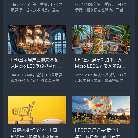
着显示技术竞争正式从
大屏电视价格
覆视觉体验，户外广告市场
的智慧革命
<br />2025年第一季度，LED显
<br />2025年第一季度，LED显
重构在即
示屏行业迎来技术拐点。据最新
示行业迎来标志性转折。三星、
行业报告显示，Mini LED背光
LG与京东方相继在CES上展示
显示器的全球出货量同比激增
了基于Micro LED技术的透明显
180%，三星、TCL、苹果等头
示屏，像素间距首次突破0.3毫
部厂商纷纷将Mini LED技术下
米，亮度达到10,000尼特，功
放至中端产品线，推动终端售价
耗较传统OLED降低40%。更关
首次跌破万元大关。与此同时，
键的是，此前困扰行业的巨量转
Micro LED领域传来重磅消息：
移良率问题已从99.9%提升至
国内头部芯片厂商三安光电宣
99.99%，这意味着Micro LED
LED显示屏产业迎来爆发：
LED显示屏革新浪潮：从
布，其微米级LED芯片的巨量转
电视价格有望在两年内下探至万
从Micro LED到虚拟制作，
Micro LED量产到AI驱动的
移良率已提升至99.99%，这一
元级。与此同时，国内厂商利亚
关键突破标志着Micro
德与洲明科技宣布，
技术革命重塑千亿市场
户外广告新纪元
<br />2024年，全球LED显示屏
<br />2025年被业界视为LED显
市场在经历了两年的调整后迎来
示技术的分水岭。最新报道显
强劲复苏。根据最新行业报告，
示，三星、LG与京东方不约而
市场规模预计突破150亿美元，
同地在CES及ISE展会上推出了
同比增长18%。这一增长背后，
基于Micro LED技术的透明显示
是户外广告、舞台租赁、商业显
屏与可拉伸柔性屏，其中三星发
示、虚拟制作等多元场景的需求
布的110英寸无边框Micro LED
共振。在中国，深圳、惠州等地
电视，像素间距已缩小至0.4毫
的LED显示屏企业订单排产已至
米以下，峰值亮度突破4000尼
2025年二季度，产业链上下游
特。与此同时，国内龙头企业利
“赛博核桃”经济学：中国
LED显示屏迎来“黄金十
景气度显著回升。值得注意的
亚德与洲明科技宣布，其Micro
EDC玩具如何从小众圈层走
年”：从户外巨幕到元宇宙
是，小间距LED（P2.5以下）产
LED芯片巨量转移良率已提升至