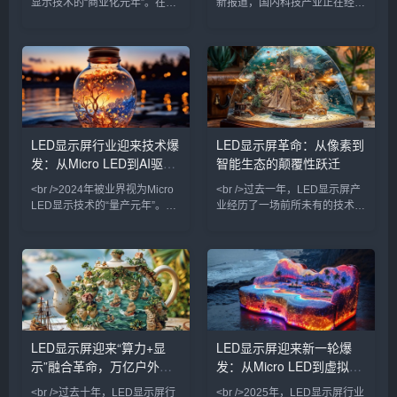
显示技术的“商业化元年”。在过
新报道，国内科技产业正在经历
去两个月内，三星、LG、京东
一场由大模型驱动的深刻变革。
方相继发布新一代Micro LED显
过去一个月内，多家头部企业密
示屏，像素间距突破至P0.3以
集发布新一代基座模型，参数规
下，亮度峰值达到10,000尼
模与推理能力双双跃升。然而，
特，而能耗较传统LED直显降低
与上一轮单纯比拼参数不同，当
约40%。更令人关注的是，巨量
前竞争的焦点已从模型层延伸至
转移良率首次突破99.9%，这意
应用生态与商业闭环。头部厂商
味着长期阻碍Micro LED普及的
不再满足于展示技术参数，而是
LED显示屏行业迎来技术爆
LED显示屏革命：从像素到
成本瓶颈正在瓦解。行业分析师
将模型嵌入办公、编程、金融、
发：从Micro LED到AI驱
智能生态的颠覆性跃迁
预测，到2026年，Micro LED在
医疗等具体场景，试图以真实业
高端
务数据反哺模型迭代。这一趋势
动，产业格局正在重塑
<br />2024年被业界视为Micro
<br />过去一年，LED显示屏产
意味着，大模型竞赛正
LED显示技术的“量产元年”。根
业经历了一场前所未有的技术爆
据最新行业报告，三星、LG和
炸。从苹果悄然布局Micro LED
京东方等头部厂商已相继突破巨
到三星、LG相继推出透明LED
量转移与修复工艺的瓶颈，将
电影屏，传统LCD和OLED的统
Micro LED芯片的良率提升至
治地位正被悄然撼动。据最新行
99.9%以上。与传统的LCD和
业报告显示，2025年全球LED
OLED相比，Micro LED在亮
显示屏市场规模预计突破120亿
度、响应速度和功耗方面展现出
美元，其中Mini LED背光产品
碾压性优势，尤其在户外大屏和
出货量同比增长超200%，而
LED显示屏迎来“算力+显
LED显示屏迎来新一轮爆
高端商用显示领域，其亮度可达
Micro LED虽未完全量产，但其
示”融合革命，万亿户外媒
发：从Micro LED到虚拟拍
20000尼特以上，即使正午阳光
在AR眼镜、车载显示等细分领
直射也清晰可见。<br
域的原型机已展现出远超
体市场重新洗牌
摄，产业格局正在重塑
<br />过去十年，LED显示屏行
<br />2025年，LED显示屏行业