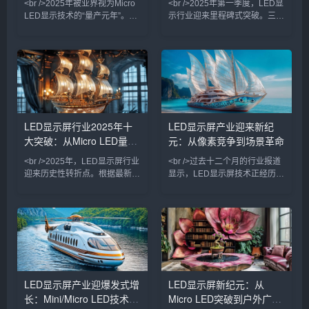
<br />2025年被业界视为Micro
<br />2025年第一季度，LED显
业格局
竞速
LED显示技术的“量产元年”。最
示行业迎来里程碑式突破。三
新十篇行业深度报道显示，三
星、LG与国内龙头京东方相继
星、LG以及中国厂商京东方、
宣布Micro LED芯片良率突破
华灿光电等企业在Micro LED芯
99.9%，像素间距突破P0.3极
片巨量转移技术上取得突破性进
限，而单位成本较三年前下降逾
展，良率从去年不足60%提升至
60%。这意味着曾被视作“下一
85%以上，单颗芯片成本下降近
代显示技术”的Micro LED，正以
四成。这意味着，曾被诟病“价
惊人速度从实验室走向商业应
格高昂、难以落地”的Micro LED
用。<br /><br />在近日落幕的
LED显示屏行业2025年十
LED显示屏产业迎来新纪
大屏，正以每年约30%的速度降
ISE 2025展会上，超过40家厂
大突破：从Micro LED量产
元：从像素竞争到场景革命
低售价，并率先在高端商业显
商展出Micro LED透明屏、柔性
示、影院巨幕和车载显示领
屏及
到AI驱动的透明显示新时代
<br />2025年，LED显示屏行业
<br />过去十二个月的行业报道
迎来历史性转折点。根据最新出
显示，LED显示屏技术正经历一
炉的行业报告，Micro LED技术
场由Micro LED与Mini LED主导
终于跨越了良率与成本的双重门
的“双轨革命”。三星、LG与京东
槛，三星、索尼与京东方等头部
方相继展示的Micro LED透明
厂商相继宣布其Micro LED大尺
屏，已将像素间距缩小至0.3毫
寸显示屏进入量产阶段。与传统
米以下，亮度突破10,000尼
的LCD和OLED相比，Micro
特，同时通过巨量转移技术的改
LED在亮度、响应速度和功耗上
良，将良品率提升至99.9%。与
均实现了数量级的跃升，峰值亮
此同时，Mini LED背光模组成
LED显示屏产业迎爆发式增
LED显示屏新纪元：从
度突破10000尼特，而功耗降低
本较去年同期下降40%，促使
长：Mini/Micro LED技术颠
Micro LED突破到户外广告
了40%。业内人士指出，这标志
TCL、海信等品牌将85英寸以上