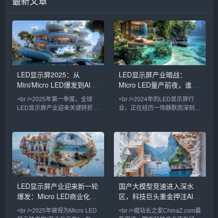
最新文章
LED显示屏2025：从
LED显示屏产业暗战：
Mini/Micro LED爆发到AI驱
Micro LED量产前夜，谁在
动内容革命
改写千亿显示版图？
<br />2025年第一季度，全球
<br />2024年的LED显示屏行
LED显示屏产业迎来关键转折
业，正在经历一场静默而深刻的
点。根据最新行业报告，Mini
权力更迭。过去十年间，中国厂
LED背光显示屏在高端商用及专
商以极致性价比席卷全球，小间
业显示领域的渗透率首次突破
距LED从P2.5一路杀至P0.4，
35%，较去年同期增长12个百
室内商显市场几乎被重塑。然
分点。三星、TCL、京东方等头
而，当间距缩小逼近物理极限，
部厂商纷纷推出搭载自研Mini
传统的SMD封装与COB技术的
LED驱动方案的巨幕产品，亮度
成本曲线开始钝化，行业竞争的
均匀性与对比度达到新高度。与
核心从“单位面积价格”转向“单位
LED显示屏产业迎来新一轮
国产大模型竞速进入深水
此同时，Micro LED技术从实验
像素价值”。最新披露的供应链
爆发：Micro LED商业化提
区，科技巨头重金押注AI基
室走向中试线，苹果、索尼、利
数据显示，2024年第三季度，
亚德等企业相继展示透明可弯曲
P0.9以下微间距产品出货量同比
速，户外广告市场重构
础设施
<br />2025年被视为Micro LED
<br />据站长之家ChinaZ.com最
Mic
增长21