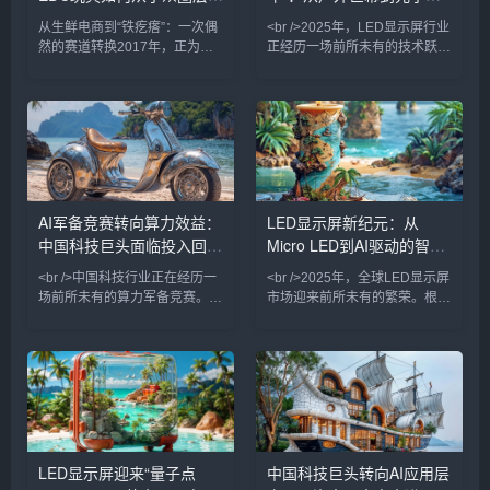
品占比首次超过50%，成为市场
99.999%，成本
向亿级市场
入口，技术革命重塑百亿市
从生鲜电商到“铁疙瘩”：一次偶
<br />2025年，LED显示屏行业
绝对主力，
场
然的赛道转换2017年，正为生
正经历一场前所未有的技术跃
鲜电商生意焦头烂额的90后创
迁。最新发布的《全球LED显示
业者钱正阳，在海外网站上偶然
市场季度追踪报告》显示，第一
刷到一段金属指尖陀螺的视频。
季度全球LED显示屏出货量同比
那个在指尖高速旋转、发出机械
增长23%，其中Mini/Micro LED
声响的小物件，在瞬间为他提供
产品占比首次突破15%，成为增
了一种奇特的解压感。“当时就
长最快的细分赛道。多家头部厂
觉得这种东西太有意思了。”钱
商在集邦咨询的论坛上透露，
正阳在接受《天下网商》专访时
Micro LED芯片良率已提升至
AI军备竞赛转向算力效益：
LED显示屏新纪元：从
回忆道，“这种金属、会转、能
99.99%，成本较三年前下降
中国科技巨头面临投入回报
Micro LED到AI驱动的智慧
响的EDC玩具，一看到就有一
70%，这让原本只存在于实验室
种莫名的吸引力。”这一偶然发
的“像素级自发光”技术，
大考
显示革命
<br />中国科技行业正在经历一
<br />2025年，全球LED显示屏
现，最终导向了一次彻底的职业
场前所未有的算力军备竞赛。从
市场迎来前所未有的繁荣。根据
转向...
阿里、字节跳动到百度和腾讯，
多家行业媒体的最新报道，中国
各大巨头在AI基础设施上的资本
LED显示屏出口额同比增长超过
开支已攀升至历史最高水平。然
35%，而Micro LED技术正式从
而，随着英伟达高端芯片出口管
实验室走向量产，成为高端显示
制收紧以及国内替代方案尚未完
市场的“新宠”。与此同时，AI与
全成熟，一个尖锐的问题开始浮
LED显示技术的深度融合，正在
现：这场巨额投入究竟何时能够
重塑数字户外媒体、商业显示乃
转化为可持续的商业模式？站长
至车载显示的应用场景。从P0.4
LED显示屏迎来“量子点
中国科技巨头转向AI应用层
之家ChinaZ.com的最新产业动
超微间距到透明柔性屏，从裸眼