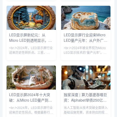
真正的“代际跃迁”。2025年，三
元。这一增长背后，是户外数字
星、索尼与国内京东方、利亚德
广告牌的全面升级与影视虚拟制
相继宣布Micro LED芯片良率突
作棚的井喷式扩张。在纽约时代
破99.99%，像素点间距进入
广场，一块面积超过2000平方
P0.3以下微米级时代。这意味
米的裸眼3D LED屏刚刚刷新了
着，LED显示屏首次能在保持无
吉尼斯世界纪录；而在好莱坞，
缝拼接优势的同时，实现堪比
超过60%的绿幕影棚已替换为
LED显示屏新纪元：从
LED显示屏行业迎来Micro
OLED的对比度与色彩表现，且
LED虚拟背景墙。业内分析师指
Micro LED到透明显示，
LED量产元年：从户外广告
功耗降低40%以上。行业分析师
出，LED显示屏正从“显示工具”
指出，Micro LED的量
进化为“空间交互媒介”，其单位
2024年技术革命如何重塑
到虚拟影棚的颠覆性变革
<br />2024年，LED显示屏行业
<br />2024年被业界视为Micro
面积产值较五年
视觉产业
迎来历史性转折点。三星、
LED显示技术的“量产元年”。最
LG、京东方等巨头相继宣布
新行业报告显示，随着巨量转移
Micro LED产线良率突破99%的
良率提升至99.999%以上，三
关键节点，而苹果手表率先采用
星、苹果、京东方等头部厂商的
Micro LED面板的消息更让整个
Micro LED生产线已实现小批量
产业链沸腾。据《华尔街日报》
出货。与传统的LCD和OLED相
获得的供应链数据，Micro LED
比，Micro LED在亮度、响应速
芯片成本在过去12个月中下降
度和功耗方面具有压倒性优势，
了42%，远超行业年初预测的
尤其是在户外强光环境下，其亮
LED显示屏2024年十大突
独家深度 | 算力基建吞噬巨
25%。这意味着，曾经被视为
度可达20000nit以上，且寿命超
破：从Micro LED量产到AI
资：Alphabet举债250亿，
“天价”的Micro LED电视，零售
过100000小时。业内分析师指
价有望在2025年降至
出，今年
驱动数字户外广告的革命性
软银质押OpenAI股权撬动
<br />2024年，LED显示屏行业
当人工智能从技术突破全面转入
蜕变
百亿贷款
迎来历史性拐点。根据最新行业
基础设施竞赛，资本供应的规模