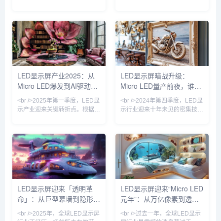
的行业数据显示，仅上半年全球
内，三星、索尼、京东方等巨头
LED显示屏市场规模已突破120
相继发布新一代Micro LED显示
亿美元，同比增长23.7%。这背
屏，像素间距突破至P0.3以下，
后的核心驱动力，来自Mini
亮度超过10000尼特，而功耗较
LED和Micro LED技术的商业化
传统OLED降低40%。更关键的
落地彻底打破了传统小间距LED
是，巨量转移技术的良率首次突
的天花板。利亚德、洲明科技、
破99.99%，使得生产成本较去
艾比森等头部企业相继推出P0.3
年下降近六成。这意味着，曾经
LED显示屏产业2025：从
LED显示屏暗战升级：
以下超微间距产品，将LED显示
仅存在于实验室的“终极显示技
Micro LED爆发到AI驱动的
Micro LED量产前夜，谁在
屏从“远观巨幕”推向“近触视界”
术”，正加速走向高端商用与家
的新维度。与此同时，
庭影院市场。<br /
户外媒体革命
改写千亿显示产业规则？
<br />2025年第一季度，LED显
<br />2024年第四季度，LED显
示产业迎来关键转折点。根据最
示行业迎来十年未见的密集技术
新行业报道，三星、LG与国内
突破。三星、LG、京东方与利
头部厂商京东方相继宣布Micro
亚德几乎在同一时间宣布Micro
LED显示屏进入小批量量产阶
LED巨量转移效率提升至每小时
段，像素间距突破P0.3以下，亮
百万颗级别，这意味着困扰行业
度提升至5000nit以上，功耗较
多年的“成本悬崖”开始松动。与
传统COB方案降低40%。产业
此同时，苹果手表率先采用
链上游的驱动IC芯片、巨量转移
Micro LED微显示屏的消息再度
设备订单同比增长230%，核心
发酵，供应链消息称其像素密度
LED显示屏迎来「透明革
LED显示屏迎来“Micro LED
设备商Kulicke & Soffa的产能已
已突破3000PPI。与过往OLED
命」：从巨型幕墙到隐形科
元年”：从万亿像素到透明
被预订至2026年。这标志着
替代LCD的渐进式革命不同，
Micro L
Micro LED正在同时冲击
技，千亿市场重新洗牌
电影屏，行业格局正在被重
<br />2025年，全球LED显示屏
<br />过去一年，全球LED显示
新定义