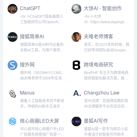
<br /><br />DeepSeek的主
同时保证信息的可追溯性。
习、创意生成等众多领域。
Face已成为全球最大的机器
它以推动人工智能技术安全
换器）架构。自2022年11
ChatGPT
大饼AI - 智能创作
打功能是智能对
<br /><br /><br /
作为AI技术普及的重要标
学习模型托管和协作平台之
发展为目标，致力于确保通
月发布以来，它迅速成为全
平台
志，ChatGPT不仅改变了人
一，被誉为AI领域的
用人工智能（AGI）惠及全
球用户量增长最快的消费级
<br />ChatGPT是由美国人
<br />大饼
们获取信息的方式，也推动
GitHub。用户可以在平台上
人类。OpenAI最初是非营
AI应用，月活跃用户数在发
工智能研究公司OpenAI开
AI（https://www.dapingtime.c
了人工智能技术的商业化与
上传、发现、下载和部署各
利组织，后转型为“有限盈
布两个月内突破1亿。
发的大型语言模型驱动的对
是一个专注于智能创作与内
大众化进程。<br /><br />
种预训练模型，涵盖文本、
利”模式，通过商业产品反哺
ChatGPT能够通过自然语言
话式AI助手。它基于
容生成的全栈式AI平台，致
搜狐简单AI
夫唯老师博客
<br />ChatGP
图像、音频、视频等多模态
研究，其中最著名的产品包
交互完成问答、写作、编
GPT（Generative Pre-
力于为个人用户和企业提供
领域。<
括GPT系列语言模型、
程、翻译、创意生成等多种
trained Transformer）架
高效、精准的自然语言处理
搜狐简单AI是AI时代必备的
其实，在2021年的时候，我
DALL·E图像生成模型，以
任务，并支持多轮对话，记
构，经过海量文本数据的预
服务。平台融合了最新的深
全能AI工具，为用户提供全
已经带领团队启动Google
及语音识别模型Whisper。
忆上下文，提供个性化回
训练和人类反馈强化学习，
度学习技术，涵盖文本生
方位AI服务，如AI绘图、AI
SEO的项目，那时候各个国
<br /><br /><br />OpenAI最
复。<br /><br /><br
能够理解自然语言并生成流
成、语义分析、多轮对话、
写作、AI在线图片处理。提
家之间来往封闭，某一天我
搜外网
跨境电商研究
具代表
/>ChatGPT的核心功能
畅、有逻辑的回复。自2022
创意策划等核心功能，同时
供海量图片制作设计模板：
突发奇想，如果口罩结束，
年11月发布以来，ChatGPT
结合大语言模型与行业知识
电商图，logo设计，证件
岂不是有大量的外国人要来
搜外网（SEOWHY.COM)，
BoxPHP 专注于为跨境电商
迅速成为全球用户量增长最
图谱，满足用户在写作、营
照，智能抠图，图片高清修
中国？于是我安排因口罩正
由夫唯老师于2008年在深圳
提供智能化解决方案，致力
快的消费级AI应用，覆盖编
销、教育、办公等多个场景
复，一键去水印，一键换背
空闲的技术团队马上创建几
创建。自百度SEO启航，现
于通过Google SEO技术、
程、写作、教育、咨询、创
下的实际需求。<br /><br />
景等各种应用场景。新手小
个入境旅游的网站。Google
已扬帆于Google、抖音、小
PHP/前端开发和AI工具的深
Manus
Changzhou Law
意等多
自上线以来，大饼AI凭
白也能轻松玩转AI。产品功
收录很容易，竞争性不强的
红书、阿里巴巴等多维SEO
度融合，帮助企业快速提升
能：AI作图：用户可以通过
长尾词，排名也很容易。谁
蓝海。我们不仅是搜索引擎
市场竞争力。基于
随着人工智能技术的不断进
常州法律：您值得信赖的常
文字描述生成各种风格的图
知2024年开始还真有大量的
优化的深耕者，更是数字化
Laravel/PHP高效开发框
步，传统的AI助手正逐步向
州法律服务平台欢迎访问常
片，满足不同创作需求。
国外游客搜索中国各个知名
时代技能升级的引路人。在
架，结合Vue.js/React前端
真正具备独立思考和决策能
州法网，常州法网是常州首
Prompt社区：为用户提供一
城市和景点的长尾词，对接
这里，传统SEO智慧与新兴
技术，BoxPHP为全球电商
力的全能智能体进化。近
屈一指的在线法律平台，致
核心商圈LED大屏
墨狐AI写作
个分享和交流AI提示词的平
我众多国内旅游业务的搜外
平台策略交织碰撞，为学员
企业提供一站式平台开发与
日，一支中国研发团队震撼
力于为常州地区提供全面的
媒体
台，帮助大家更...
同学，这样，这个新...
开启通往数字化营销的新纪
优化服务，助力电商平台在
发布了全球首款AI Agent产
法律咨询和专业的法律服
中心城市核心商圈户外LED
墨狐AI是一款专为网文小说
元。从精细化的关键词布局
激烈的市场中脱颖而出。 我
品——Manus。作为一款兼
务。我们的网站旨在为个人
广告服务商星域广告是一家
作者设计的智能写作助手，