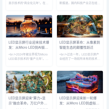
显示技术的“商业化元年”。在过
新报道，国内科技产业正在经历
去两个月内，三星、LG、京东
一场由大模型驱动的深刻变革。
方相继发布新一代Micro LED显
过去一个月内，多家头部企业密
示屏，像素间距突破至P0.3以
集发布新一代基座模型，参数规
下，亮度峰值达到10,000尼
模与推理能力双双跃升。然而，
特，而能耗较传统LED直显降低
与上一轮单纯比拼参数不同，当
约40%。更令人关注的是，巨量
前竞争的焦点已从模型层延伸至
转移良率首次突破99.9%，这意
应用生态与商业闭环。头部厂商
味着长期阻碍Micro LED普及的
不再满足于展示技术参数，而是
LED显示屏行业迎来技术爆
LED显示屏革命：从像素到
成本瓶颈正在瓦解。行业分析师
将模型嵌入办公、编程、金融、
发：从Micro LED到AI驱
智能生态的颠覆性跃迁
预测，到2026年，Micro LED在
医疗等具体场景，试图以真实业
高端
务数据反哺模型迭代。这一趋势
动，产业格局正在重塑
<br />2024年被业界视为Micro
<br />过去一年，LED显示屏产
意味着，大模型竞赛正
LED显示技术的“量产元年”。根
业经历了一场前所未有的技术爆
据最新行业报告，三星、LG和
炸。从苹果悄然布局Micro LED
京东方等头部厂商已相继突破巨
到三星、LG相继推出透明LED
量转移与修复工艺的瓶颈，将
电影屏，传统LCD和OLED的统
Micro LED芯片的良率提升至
治地位正被悄然撼动。据最新行
99.9%以上。与传统的LCD和
业报告显示，2025年全球LED
OLED相比，Micro LED在亮
显示屏市场规模预计突破120亿
度、响应速度和功耗方面展现出
美元，其中Mini LED背光产品
碾压性优势，尤其在户外大屏和
出货量同比增长超200%，而
LED显示屏迎来“算力+显
LED显示屏迎来新一轮爆
高端商用显示领域，其亮度可达
Micro LED虽未完全量产，但其
示”融合革命，万亿户外媒
发：从Micro LED到虚拟拍
20000尼特以上，即使正午阳光
在AR眼镜、车载显示等细分领
直射也清晰可见。<br
域的原型机已展现出远超
体市场重新洗牌
摄，产业格局正在重塑