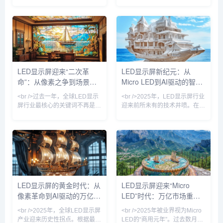
报告，Micro LED芯片良率突破
与结构正成为决定行业座次的核
95%大关，核心制造成本较三年
心变量。本周，两家全球最具影
前下降60%，三星、苹果、京东
响力的科技投资主体——
方等巨头纷纷加速布局。此前被
Alphabet Inc. 与软银集团——
诟病为“实验室技术”的Micro
相继披露了规模空前的债务融资
LED，如今已出现在高端商用显
方案，清晰勾勒出这场AI军备竞
示、车载AR-HUD乃至可穿戴设
赛已迈入高杠杆、长周期、重资
备中。某头部面板厂商透露，其
本的新阶段。据知情人士及监管
LED显示屏迎来“二次革
LED显示屏新纪元：从
新一代Micro LED显示屏的亮度
文件显示，谷歌母公司Alphabet
命”：从像素之争到场景智
Micro LED到AI驱动的智慧
已达到10000尼特，功耗却降低
计划在公开市场分十批发行公司
40%，寿命超过
债券，期限横跨2年至40年，总
能的跃迁
屏革命
<br />过去一年，全球LED显示
<br />2025年，LED显示屏行业
筹资目标介于20...
屏行业最核心的关键词不再是
迎来前所未有的技术井喷。在刚
“间距越小越好”，而是“单位成本
刚结束的全球显示技术博览会
下的光效与寿命最优解”。根据
上，三星、LG、京东方等巨头
最新的十份产业调研报告，
同时展示了基于Micro LED技术
Micro LED在60英寸以下显示领
的全新产品线，像素间距首次突
域的良率突破至99.99%的实验
破P0.3以下，亮度达到10000尼
室水平，而巨量转移设备成本同
特，对比度提升至理论极限。更
比降低42%，这直接推动三星、
令人振奋的是，中国企业利亚德
索尼与国内京东方系厂商将
与晶电合作的Micro LED量产线
LED显示屏的黄金时代：从
LED显示屏迎来“Micro
Micro LED商用时间表提前至
正式投产，成本较去年下降
像素革命到AI驱动的万亿级
LED”时代：万亿市场重塑
2025年Q3。与此同时，
40%，这标志着Micro LED从
COB（板上芯片）封装技术占
“实验室黑科技”正式走向商
视觉生态
视觉革命
<br />2025年，全球LED显示屏
<br />2025年被业界视为Micro
据P1.2以下
产业迎来历史性拐点。根据最新
LED的“商用元年”。过去数月