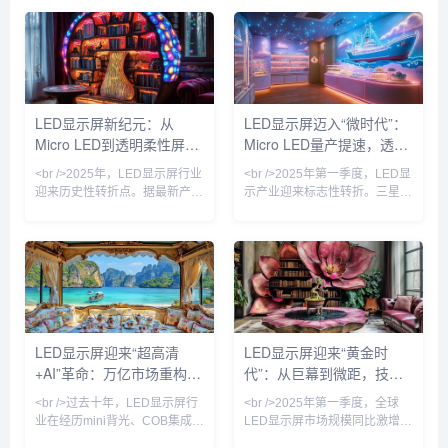
LED显示屏新纪元：从
LED显示屏迈入“微时代”：
Micro LED到透明柔性屏，
Micro LED量产提速，透明
2025年技术革命如何重塑
屏与虚拟拍摄引爆新场景
<br />2025年，LED显示屏行业
<br />2025年第一季度，LED显
视觉产业
迎来历史性转折点。据最新产业
示产业迎来标志性转折。三星、
链报告，三星、索尼与京东方相
LG与国内头部厂商京东方、利
继宣布Micro LED芯片良率突破
亚德几乎同步宣布Micro LED芯
99.9%，单颗成本下降40%，这
片良率突破99.99%，巨量转移
意味着困扰行业十年的“量产魔
效率提升至每小时200万颗。这
咒”正式解除。与传统的LCD和
意味着困扰行业十年的“成本悬
OLED相比，Micro LED在亮
崖”开始松动——以P0.4以下间
度、寿命和响应速度上实现了数
距产品为例，单位面积造价较去
量级提升，尤其是在户外强光环
年同期下降37%，首次低于同规
LED显示屏迎来“超高清
LED显示屏迎来“黄金时
境下，其20000尼特以上的峰值
格OLED商用拼接屏。行业分析
+AI”革命：万亿市场重构进
代”：从巨幕到微距，技术
亮度让画面依然清晰锐利。业内
师指出，Micro LED不再是“概念
专家指出，Micro L
玩具”，其超高亮度、
行时
革命重塑视觉产业
<br />过去十年，LED显示屏行
<br />2025年第一季度，全球
业在经历mini背光、COB集成封
LED显示屏市场规模同比激增
装等多次技术迭代后，终于迎来
23%，达到创纪录的87亿美