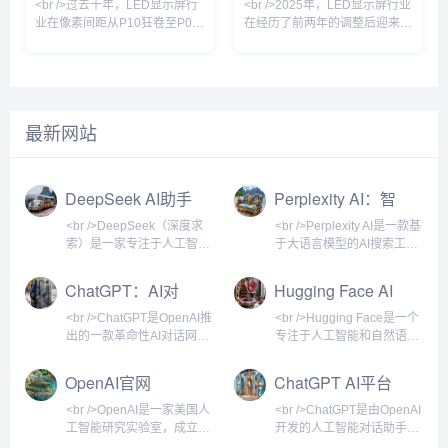
<br />过去十年，LED显示屏行
<br />2025年，LED显示屏行业
业在像素间距从P10狂卷至P0.9
在经历了前两年的调整后迎来强
的竞速中陷入同质化泥潭。但
劲复苏。根据多家市场研究机构
2025年最新的供应链情报显
的最新报告，全球LED显示屏市
示，行业正在经历一场由“芯片
场规模预计突破120亿美元，同
倒装+COB集成封装”驱动的根本
比增长18%。这一增长背后，是
性变革。多家头部厂商已实现
Mini/Micro LED技术的加速商
最新网站
P0.4以下Micro LED显示屏的良
用、虚拟制作（Virtual
率突破，单位成本较2023年下
Production）需求的爆发，以及
降近60%。在深圳举行的国际
户外裸眼3D大屏的普及。从上
LED展上，一款采用玻璃基板的
游芯片到下游应用，产业链各环
DeepSeek AI助手
Perplexity AI：智
透明Micro LED屏惊艳全场——
节都在经历一场深刻的效率革
能搜索新纪元
透光率超过70%，峰值亮度
命。<br /><br
<br />DeepSeek（深度求
<br />Perplexity AI是一款基
索）是一家专注于人工智能
于大语言模型的AI搜索工
大模型研发的科技公司，其
具，它不像传统搜索引擎那
官方网站提供了AI对话助
样展示一堆蓝色链接，而是
ChatGPT：AI对
Hugging Face AI
手、API接口及开源模型下
直接给出简洁、准确的答
话助手
网站简介
载等服务。作为国内领先的
案，并附上引用来源。用户
<br />ChatGPT是OpenAI推
<br />Hugging Face是一个
AI技术平台，DeepSeek以
可以用自然语言提问，系统
出的一款革命性AI对话网
专注于人工智能和自然语言
高性价比和强大的中文理解
会通过联网搜索、整合多方
站，基于GPT系列大语言模
处理的领先平台，成立于
能力著称，用户可以通过网
信息，生成带有上下文理解
型构建，能够以自然语言与
2016年。它最初以开发聊天
OpenAI官网
ChatGPT AI平台
页端或移动端与AI进行自然
的回答。无论是学术研究、
用户进行流畅交互。自2022
机器人应用起家，后来转型
介绍
语言交互，获得编程辅助、
日常咨询、技术问题还是市
年底发布以来，它迅速成为
为面向AI开发者、研究人员
<br />OpenAI是一家美国人
<br />ChatGPT是由OpenAI
知识问答、创意写作、文档
场分析，Perplexity都能提
全球最受关注的AI产品之
和企业的开源社区与工具提
工智能研究实验室，成立于
开发的人工智能对话助手，
处理等多样化支持。<br />
供类似与专家对话的体验，
一，覆盖写作、编程、学
供商。目前，Hugging
2015年，总部位于旧金山。
基于GPT（生成式预训练变