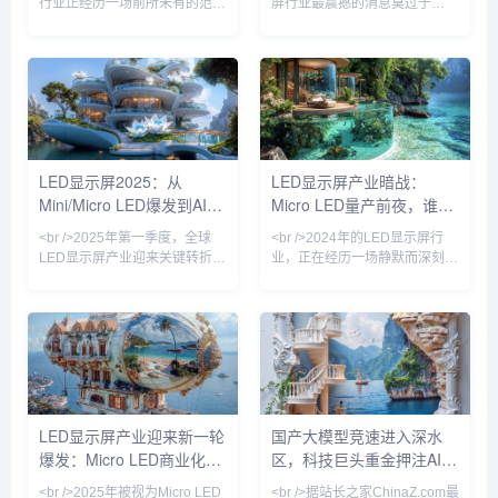
行业正经历一场前所未有的范式
屏行业最震撼的消息莫过于
转移。在近期发布的十份行业深
Micro LED在多个应用场景实现
度报告中，一个高频词汇贯穿始
“真量产”。过去，Micro LED被
终——透明。从纽约时代广场的
视为“显示技术的圣杯”，但由于
玻璃幕墙到上海陆家嘴的云端连
巨量转移工艺复杂、良率低，成
廊，传统笨重的箱体式LED正在
本居高不下。然而，今年多家头
被一种近乎隐形的柔性透明薄膜
部厂商宣布采用激光转移和范德
所取代。这种透光率高达85%的
华力绑定技术，将Micro LED芯
LED网格，不仅没有遮挡建筑原
片的转移效率提升至每小时数百
LED显示屏2025：从
LED显示屏产业暗战：
有的采光，反而将玻璃幕墙转化
万颗，良率突破99.9%。最令人
Mini/Micro LED爆发到AI驱
Micro LED量产前夜，谁在
为动态的信息流载体。行业分析
振奋的是，一块55英寸4K
师指出，透明LED屏的全球市场
Micro LED透明显示屏
动内容革命
改写千亿显示版图？
<br />2025年第一季度，全球
<br />2024年的LED显示屏行
规模在2024年
LED显示屏产业迎来关键转折
业，正在经历一场静默而深刻的
点。根据最新行业报告，Mini
权力更迭。过去十年间，中国厂
LED背光显示屏在高端商用及专
商以极致性价比席卷全球，小间
业显示领域的渗透率首次突破
距LED从P2.5一路杀至P0.4，
35%，较去年同期增长12个百
室内商显市场几乎被重塑。然
分点。三星、TCL、京东方等头
而，当间距缩小逼近物理极限，
部厂商纷纷推出搭载自研Mini
传统的SMD封装与COB技术的
LED驱动方案的巨幕产品，亮度
成本曲线开始钝化，行业竞争的
均匀性与对比度达到新高度。与
核心从“单位面积价格”转向“单位
LED显示屏产业迎来新一轮
国产大模型竞速进入深水
此同时，Micro LED技术从实验
像素价值”。最新披露的供应链
爆发：Micro LED商业化提
区，科技巨头重金押注AI基
室走向中试线，苹果、索尼、利
数据显示，2024年第三季度，
亚德等企业相继展示透明可弯曲
P0.9以下微间距产品出货量同比
速，户外广告市场重构
础设施
<br />2025年被视为Micro LED
<br />据站长之家ChinaZ.com最
Mic
增长21