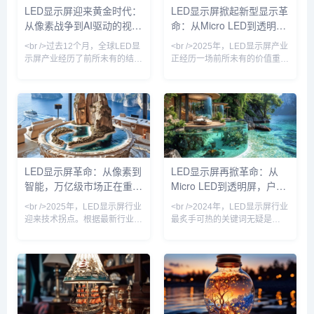
LED显示屏迎来黄金时代：
LED显示屏掀起新型显示革
屏新品，像素间距低至P0.3，亮
在Micro LED微显示领域发力，
从像素战争到AI驱动的视觉
命：从Micro LED到透明屏
度却达到惊人的5000尼特——
针对AR眼镜的0.12英寸全彩模
即使在正午阳光下，画面依然
组已进入小批量
革命
的万亿赛道竞速
<br />过去12个月，全球LED显
<br />2025年，LED显示屏产业
示屏产业经历了前所未有的结构
正经历一场前所未有的价值重
性变革。根据最新行业报告，
估。过去，人们习惯将LED显示
2024年全球LED显示屏市场规
屏视为户外广告、体育场馆的
模突破780亿美元，同比增长
“巨幕”工具；如今，随着Micro
23%，其中小间距LED（P1.2
LED、COB封装、MIP技术以及
以下）贡献了超过40%的增量。
虚拟拍摄（XR）场景的爆发，
这场增长并非单纯由需求拉动，
LED显示屏已经渗透到消费电
而是技术迭代引发的供给侧革命
子、车载显示、医疗可视化和沉
——Mini/Micro LED量产成本在
浸式文旅等高端领域。根据最新
LED显示屏革命：从像素到
LED显示屏再掀革命：从
18个月内下降近60%，使得原
行业报告，全球LED显示屏市场
智能，万亿级市场正在重塑
Micro LED到透明屏，户外
本用于高端指挥中心的超高清显
规模预计在2025年突破120亿美
示屏，如今已渗透至商业零售、
元，其中小间距及微间距产品贡
户外视觉体验
广告迎来黄金时代
<br />2025年，LED显示屏行业
<br />2024年，LED显示屏行业
献超
迎来技术拐点。根据最新行业报
最炙手可热的关键词无疑是
告，Micro LED（微发光二极
“Micro LED”。随着三星、索
管）技术已从实验室走向量产，
尼、LG以及国内京东方、利亚
其像素间距突破至P0.1以下，使
德等头部厂商相继突破巨量转移
得屏幕在近距离观看时实现“无
技术瓶颈，Micro LED的良率与
颗粒感”的细腻画质。与此同
成本正以超预期速度优化。据最
时，COB（板上芯片）封装技
新供应链消息，多家面板厂已开
术加速普及，相较于传统
始小批量生产用于高端商显的