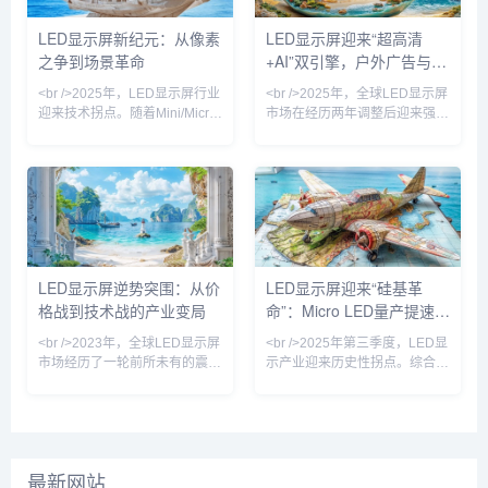
破99.9%，单模块成本较去年下
等头部企业相继推出像素间距低
降32%。与此同时，COB（板
于0.3毫米的巨幕产品，将“无缝
LED显示屏新纪元：从像素
LED显示屏迎来“超高清
上芯片）封装技术加速渗透，在
拼接”与“超高亮度”推向新高度。
之争到场景革命
+AI”双引擎，户外广告与虚
P0.7-P1.2间距段成为主流方
与此同时，COB（板上芯片）
案，推动会议室与指挥中
封装技术良率突破95%，使得小
拟拍摄成增长双极
<br />2025年，LED显示屏行业
<br />2025年，全球LED显示屏
迎来技术拐点。随着Mini/Micro
市场在经历两年调整后迎来强劲
LED芯片成本在一年内下降逾
复苏。根据最新行业报告，小间
40%，曾经局限于高端商用市场
距LED（P1.0以下）出货量同比
的超高清显示技术，正以前所未
增长38%，而Mini LED直显产
有的速度渗透至会议室、家庭影
品在商用市场的渗透率首次突破
院乃至车载显示领域。据最新供
15%。多家头部屏厂透露，二季
应链数据显示，京东方、利亚
度订单排期已满，其中政务指挥
德、洲明科技等头部厂商的Mini
中心、企业会议室和高端零售门
LED背光模组出货量同比激增
店成为主要需求方。与此同时，
LED显示屏逆势突围：从价
LED显示屏迎来“硅基革
180%，而三星、索尼主导的
上游芯片价格企稳，RGB封装
格战到技术战的产业变局
命”：Micro LED量产提速，
Micro LED大屏则首次将价格拉
产能利用率回升至85%以上，行
入10万元区间。这一轮由材
业库存周转天数较去年同期缩短
户外广告牌进入“透明+裸眼
<br />2023年，全球LED显示屏
<br />2025年第三季度，LED显
12天
3D”新时代
市场经历了一轮前所未有的震
示产业迎来历史性拐点。综合近
荡。上游芯片价格暴跌、下游需
期十篇行业深度报道，最核心的
求疲软，行业一度陷入“卖一块
变化是Micro LED（微发光二极
亏一块”的恶性竞争。然而，就
管）芯片成本同比下降31%，首
在外界以为LED显示屏将沦为传
次逼近商用临界点。三星、
统制造业的“夕阳产业”时，一批
LG、京东方等巨头相继宣布其
最新网站
头部企业却通过Micro LED、
Micro LED产线良率突破