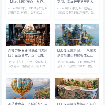
+Micro LED”革命：从户外
突围，资本开支竞赛进入下
广告到元宇宙的视觉新纪元
半场
<br />2025年，LED显示屏行业
<br />中国科技行业正在经历一
迎来历史性转折。最新的10篇
场微妙但深刻的战略转向。当全
深度报道显示，传统COB（板
球投资者仍在紧盯英伟达GPU
上芯片）与新兴量子点（QD）
的供货排期与数据中心建设进度
技术的结合，正在重新定义“显
时，多家头部互联网公司在本季
示质量”。三星、索尼、利亚德
度财报电话会上悄然调整了叙事
等头部厂商相继发布基于Micro
口径：不再将“千卡集群”或“万亿
LED（微发光二极管）的透明屏
参数”作为首要卖点，转而强调
与柔性屏，其峰值亮度突破
AI功能在广告系统、云计算、本
10000尼特，色域覆盖率超越
地生活服务等核心业务中的实际
AI算力投资狂潮暗藏泡沫风
LED显示屏新纪元：从像素
BT.2020标准120%，而功耗仅
转化率。<br /><br />这一变化
险：企业资本开支与回报缺
到智能生态的颠覆性跃迁
为同尺寸LCD的40%。最引人
与站长之家（ChinaZ.com）近
注目的是，“量子点色转换”技术
期监测到的产业数据相互印证。
口拉大
<br />过去十二个月，全球科技
<br />2024年，LED显示屏行业
解决了
根据
巨头在人工智能基础设施上的资
迎来了一场静默的革命。据行业
本开支累计超过两千亿美元，这
最新报道，Micro LED（微发光
一数字仍在以季度环比两位数的
二极管）的巨量转移技术良率首
速度增长。从微软、谷歌到亚马
次突破99.9%，这意味着困扰业
逊，各大云服务商争相建设超大
界十年的成本壁垒开始崩塌。三
规模数据中心，英伟达的GPU
星、索尼以及中国厂商京东方、
订单排期已延伸至2026年。中
三安光电均在近日发布了新一代
国市场上，阿里、百度、字节跳
Micro LED显示屏，像素间距首
动等企业同样不遗余力地购入AI
次下探至0.1毫米以下，亮度超
AI芯片竞赛进入新阶段：从
LED显示屏逆势崛起：从户
芯片，服务器供应链满负荷运
过10,000尼特，对比度接近无