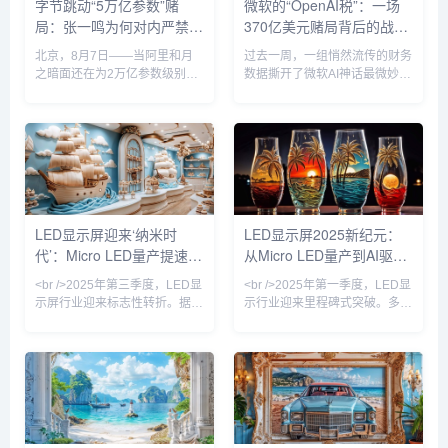
字节跳动“5万亿参数”赌
微软的“OpenAI税”：一场
规模的新标杆。该项目由Seed
OLED相比，Micro LED在亮
局：张一鸣为何对内严禁蒸
370亿美元赌局背后的战略
Foundation负责人项亮主导，
度、对比度、响应速度和功耗方
目前尚处早期阶段，涉及预训
面具有压倒性优势，尤其是在
馏、对外叫板整个AI圈？
悖论
北京，8月7日——当阿里和月
过去一周，一组悄然流传的财务
练、数据准备...
之暗面还在为2万亿参数级别的
数据撕开了微软AI神话最微妙的
模型暗自较劲时，字节跳动已经
一角。据最新披露，在截至
悄悄将靶心瞄准了一个近乎疯狂
2026年6月的财年中，OpenAI
的数字：5万亿。据知情人士向
为微软贡献了约241亿美元收
本刊确认，字节跳动内部正在讨
入，占微软AI业务总营收的
论训练一个参数规模超过5万亿
70%。而微软CEO萨蒂亚·纳德
的大语言模型——这一数字直接
拉在今年3月底刚刚高调宣布，
压过阿里Qwen 3.8-Max的2.4万
公司AI业务年收入有望突破370
亿和月之暗面K3的2.8万亿，使
亿美元——这意味着，每5美元
LED显示屏迎来‘纳米时
LED显示屏2025新纪元：
其成为中国已知参数规模最大的
AI收入中，就有3.3美元直接或
代’：Micro LED量产提速，
从Micro LED量产到AI驱动
AI模型项目。该计划由字节AI研
间接流经OpenAI的模型管道。
究机构Seed Foundation负责
这不是合作关系。这是单点依
户外广告牌开启像素革命
内容生态的颠覆性变革
<br />2025年第三季度，LED显
<br />2025年第一季度，LED显
人...
赖。当“首选伙伴”...
示屏行业迎来标志性转折。据最
示行业迎来里程碑式突破。多家
新供应链数据显示，Micro LED
头部厂商宣布Micro LED芯片良
芯片的巨量转移良率首次突破
率提升至99.9%，巨量转移效率
99.9%，核心制程成本较去年同
实现每秒5000万颗，直接推动
期下降32%。这意味着，曾经只
单位成本较去年同期下降40%。
存在于实验室的“下一代显示技
三星、索尼相继发布110英寸以
术”，正式迈入规模化量产窗口
上家用Micro LED电视，售价首
期。三星、LG以及京东方相继
次跌破10万美元门槛。与此同
发布基于Micro LED的商用显示
时，国内厂商京东方、华灿光电