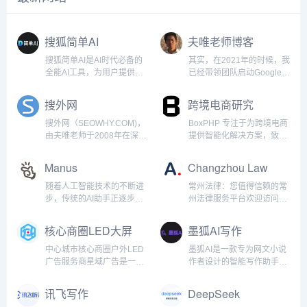
COB封装、虚拟拍摄等新技
99.9%，而国内厂商三安光电、
术，硬生生撕开了一道增长口
华灿光电的MIP（Micro in
子。据TrendForce集邦咨询最
Package）封装方案已实现月产
搜狐简单AI
夫唯老师博客
新数据，2024年全球LED显示
能10万片。业内普遍认为，这
屏市场规模预计回温至75亿美
标志着“硅基微显示”正式取
搜狐简单AI是AI时代必备的
其实，在2021年的时候，我
元，其中
全能AI工具，为用户提供全
已经带领团队启动Google
方位AI服务，如AI绘图、AI
SEO的项目，那时候各个国
写作、AI在线图片处理。提
家之间来往封闭，某一天我
搜外网
跨境电商研究
供海量图片制作设计模板：
突发奇想，如果口罩结束，
电商图，logo设计，证件
岂不是有大量的外国人要来
搜外网（SEOWHY.COM)，
BoxPHP 专注于为跨境电商
照，智能抠图，图片高清修
中国？于是我安排因口罩正
由夫唯老师于2008年在深圳
提供智能化解决方案，致力
复，一键去水印，一键换背
空闲的技术团队马上创建几
创建。自百度SEO启航，现
于通过Google SEO技术、
景等各种应用场景。新手小
个入境旅游的网站。Google
已扬帆于Google、抖音、小
PHP/前端开发和AI工具的深
Manus
Changzhou Law
白也能轻松玩转AI。产品功
收录很容易，竞争性不强的
红书、阿里巴巴等多维SEO
度融合，帮助企业快速提升
能：AI作图：用户可以通过
长尾词，排名也很容易。谁
蓝海。我们不仅是搜索引擎
市场竞争力。基于
随着人工智能技术的不断进
常州法律：您值得信赖的常
文字描述生成各种风格的图
知2024年开始还真有大量的
优化的深耕者，更是数字化
Laravel/PHP高效开发框
步，传统的AI助手正逐步向
州法律服务平台欢迎访问常
片，满足不同创作需求。
国外游客搜索中国各个知名
时代技能升级的引路人。在
架，结合Vue.js/React前端
真正具备独立思考和决策能
州法网，常州法网是常州首
Prompt社区：为用户提供一
城市和景点的长尾词，对接
这里，传统SEO智慧与新兴
技术，BoxPHP为全球电商
力的全能智能体进化。近
屈一指的在线法律平台，致
核心商圈LED大屏
墨狐AI写作
个分享和交流AI提示词的平
我众多国内旅游业务的搜外
平台策略交织碰撞，为学员
企业提供一站式平台开发与
日，一支中国研发团队震撼
力于为常州地区提供全面的
媒体
台，帮助大家更...
同学，这样，这个新...
开启通往数字化营销的新纪
优化服务，助力电商平台在
发布了全球首款AI Agent产
法律咨询和专业的法律服
中心城市核心商圈户外LED
墨狐AI是一款专为网文小说
元。从精细化的关键词布局
激烈的市场中脱颖而出。 我
品——Manus。作为一款兼
务。我们的网站旨在为个人
广告服务商星域广告是一家
作者设计的智能写作助手，
到AI赋能的内容创作，搜外
们特别注重SEO生态，持续
具智能思考与高效执行的全
客户和公司实体提供专业的
以户外LED广告为核心的媒
致力于为创作者提供全方位
不断引领潮流，让每一位学
优化Google搜索排名，为客
能AI Agent，Manus不仅能
法律咨询、量身定制的解决
体整合传播公司。致力于为
的写作支持。无论你是小说
讯飞写作
DeepSeek
员都能掌握数字化时代的核
户带来更高质量的流...
够为用户提供精准的思维辅
方案以及高效的争议解决方
企业提供精准、高效、价值
新手还是资深作者，墨狐AI