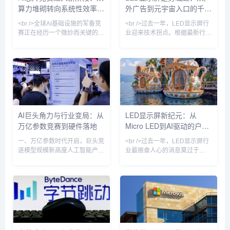
算力堆砌转向系统性效率革
外广告到元宇宙入口的千亿
转。表面上看，这是一场关于未
限。一位参与测试的工程师向记
来算力主导权的军备竞赛，但越
者透露：“在阳光下观看Mi
命
赛道
<br />全球AI基础设施的军备竞
<br />过去一年，LED显示屏行
来越多的分析师开始追问：如此
赛正在经历一个微妙而关键的转
业迎来技术拐点。根据最新行业
折。过去两年间，头部云服务商
报告，Micro LED芯片良率突破
与大型科技企业竞相追逐百万卡
99.9%，巨量转移效率提升至每
级集群的部署，将模型参数规模
小时200万颗，推动单位成本同
推至十万亿级别。然而，最新发
比下降42%。三星、索尼、利亚
布的行业基准测试与头部企业的
德等头部厂商相继推出新一代
内部运营数据揭示了一个警示信
Micro LED商用显示屏，像素间
号：在现有主流架构下，GPU
距突破P0.3以下，实现真正意义
集群的线性扩展所带来的性能提
上的“无拼接缝”显示。与此同
AI巨头角力与行业变局：从
LED显示屏新纪元：从
升已明显放缓，而能耗成本与互
时，COB（板上芯片）封装技
万亿参数竞赛到硬件落地
Micro LED到AI驱动的户外
联延迟正以超线性速度攀升。多
术加速渗透，在P1.2以下小间距
位芯片设计领域的资深工程师指
市场占比首次超过50%，彻
媒体革命
一、万亿参数时代开启，巨头竞
<br />过去一年，LED显示屏行
出，单纯依赖晶体管密度和制程
逐模型规模新高度人工智能产业
业最振奋人心的消息莫过于
正经历一场前所未有的算力与参
Micro LED技术的商业化进程显
数规模的军备竞赛。据字节跳动
著加速。多家头部面板厂商相继
内部人士透露，该公司正讨论训
宣布其Micro LED生产线进入量
练参数规模超过5万亿的大语言
产阶段，良率从早期的不足50%
模型，这一数字将超越国内现有
提升至接近90%。这意味着曾经
最大模型——阿里巴巴通义千问
高高在上的Micro LED开始向高
的2.4万亿和月之暗面Kimi K3的
端商用显示和超大尺寸家用电视
2.8万亿参数，成为中国AI模型
市场渗透。与传统的LCD和