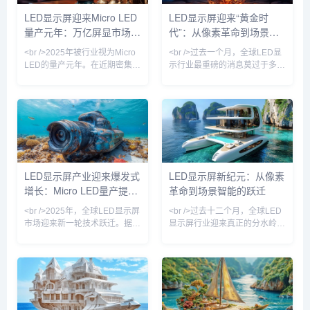
SMD（表面贴装）工艺，COB
Micro LED显示屏，像素间距突
LED显示屏迎来Micro LED
LED显示屏迎来“黄金时
在防潮、防碰撞、耐候性方面提
破P0.3，亮度、对比度与响应速
量产元年：万亿屏显市场正
代”：从像素革命到场景重
升显著，成为户外小间距市场的
度全面超越传统OLED。与此同
“新宠”。业内头部企业如利亚
时，Mini LED背光技术
在被重新定义
构，中国产业链如何领跑全
<br />2025年被行业视为Micro
<br />过去一个月，全球LED显
德、洲明科技等，在最
球？
LED的量产元年。在近期密集发
示行业最重磅的消息莫过于多家
布的十篇深度报道中，均指向同
头部厂商宣布Micro LED芯片良
一个核心事实：LED显示屏产业
率突破99.9%，并启动小批量
正经历从传统小间距向Micro级
产。这意味着被业界视为“终极
像素的跃迁。三星、LG、京东
显示技术”的Micro LED，终于从
方与利亚德等头部厂商在CES及
实验室走向生产线。与传统的
ISE展会上相继展出透明Micro
LCD和OLED相比，Micro LED
LED橱窗屏和可拼接的P0.3以下
在亮度、响应速度、寿命和功耗
超微间距显示屏，标志着过去被
上具备代际优势，尤其在户外强
LED显示屏产业迎来爆发式
LED显示屏新纪元：从像素
诟病良率低的Micro LED技术，
光环境下，其表现远超其他技术
增长：Micro LED量产提
革命到场景智能的跃迁
如今已在巨量转移与修复环节取
路线。与此同时，Mini LED背
得突破性进展。多
光技术继续在高端电视
速，户外广告迈入高清时代
<br />2025年，全球LED显示屏
<br />过去十二个月，全球LED
市场迎来新一轮技术跃迁。据最
显示屏行业迎来真正的分水岭。
新行业报告显示，小间距
根据最新市场报告，2025年上
LED（P1.0以下）出货量同比增
半年Mini LED显示产品出货量
长47%，而Micro LED在智能穿
同比增长超过180%，而Micro
戴与车载显示领域的商用化进程
LED在高端商用显示领域的试点
显著提速。多家头部屏厂已实现
项目数量较去年同期翻了四倍。
Micro LED芯片巨量转移良率突
三星、LG、利亚德、洲明科技