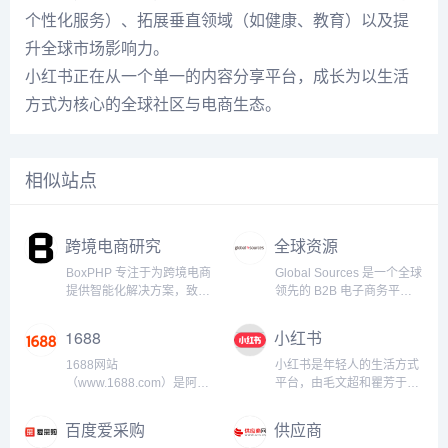
个性化服务）、拓展垂直领域（如健康、教育）以及提
升全球市场影响力。
小红书正在从一个单一的内容分享平台，成长为以生活
方式为核心的全球社区与电商生态。
相似站点
跨境电商研究
全球资源
BoxPHP 专注于为跨境电商
Global Sources 是一个全球
提供智能化解决方案，致力
领先的 B2B 电子商务平
于通过Google SEO技术、
台，专注于连接供应商和采
PHP/前端开发和AI工具的深
购商，特别是在消费电子、
1688
小红书
度融合，帮助企业快速提升
家居、服装、配件、礼品等
市场竞争力。基于
多个行业领域。该平台致力
1688网站
小红书是年轻人的生活方式
Laravel/PHP高效开发框
于为全球企业提供跨境采购
（www.1688.com）是阿里
平台，由毛文超和瞿芳于
架，结合Vue.js/React前端
和供应链管理的解决方案，
巴巴集团旗下的一家中国国
2013年在上海创立。小红书
技术，BoxPHP为全球电商
是亚洲、特别是中国制造商
内B2B电子商务平台，成立
以“Inspire Lives 分享和发现
百度爱采购
供应商
企业提供一站式平台开发与
与全球买家之间的重要交易
于1999年，原名“阿里巴巴
世界的精彩”为使命，用户可