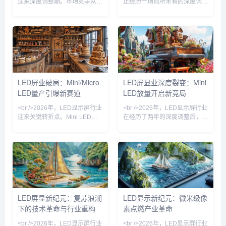
迎来深度调整期。市场竞争从增
正经历一场前所未有的深度调
量扩张转向存量博弈，缺乏核心
整。曾经“千屏大战”的繁荣景象
技术与资金实力的中小企业加速
逐渐褪色，取而代之的是更为残
出清。据行业观察，过去一年
酷的优胜劣汰。随着市场需求增
中，超过两位数的小型厂商被迫
速放缓，中小厂商的生存空间被
关停产线或转型代工，而头部企
急剧压缩，而头部企业则通过规
业则通过产能整合与渠道下沉进
模效应和技术壁垒进一步巩固地
一步扩大份额。这一轮洗牌并非
位。这一轮洗牌并非简单的市场
简单的周期波动，而是技术迭代
波动，而是产业从粗放式扩张转
LED屏业破局：Mini/Micro
LED屏显业深度裂变：Mini
与需求升级共同作用的结果。
向精细化运营的必然阵痛。<br
LED量产引爆新赛道
LED放量开启新竞局
<br /><br /><br />在行业整体承
/><br /><br />推动此轮洗牌的深
压的背景下，技术路线之争成为
层原因，首先是供需关系的根本
<br />2026年，LED显示屏行业
<br />2026年，LED显示屏行业
决定企业
性逆
迎来关键转折点。Mini LED与
在经历了两年的深度调整后，呈
Micro LED技术从实验室走向规
现出明显的复苏态势。从下游需
模化产线，芯片尺寸微缩至50
求看，租赁市场、广电虚拟拍
微米以下，巨量转移良率首次突
摄、以及商业地产的裸眼3D大
破99.9%，为超高清显示面板的
屏成为拉动增长的三驾马车。尤
商用化扫清障碍。业内头部企业
其在文旅夜游和赛事经济带动
相继发布基于玻璃基板的Micro
下，小间距及微间距产品的出货
LED拼接屏，像素间距低至
量同比增幅显著。产业链上游的
P0.3，亮度与对比度达到OLED
芯片厂和封装厂稼动率回升至健
LED屏显新纪元：复苏浪潮
LED显示新纪元：微米级像
水平，但寿命与功耗优势显著。
康水平，渠道库存回归良性。但
下的技术革命与行业重构
素点燃产业革命
这一突破不仅解决了大尺寸显示
值得注意的是，复苏并非普惠
的成本痛点，更催生了透明
式，头部企业与中小厂商的订单
<br />2026年，LED显示屏行业
<br />2026年，LED显示屏行业