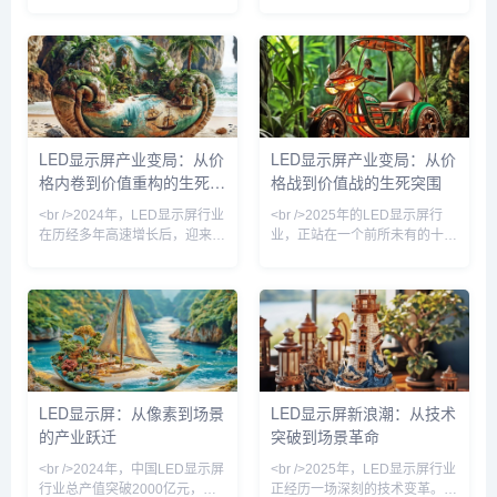
到Mini LED，再到Micro LED，
破。最新行业报道显示，多家头
显示技术正经历一场前所未有的
部厂商已实现Micro LED芯片良
变革。据最新行业报道，多家头
率超过99.9%，间距低于P0.3的
部企业已实现Mini LED背光显
超微显示屏开始进入高端商用市
示器的量产，其亮度、对比度和
场。同时，巨量转移技术效率提
色彩表现力均超越传统LCD，甚
升十倍以上，使得大尺寸超高清
至在某些维度上可与OLED抗
LED显示面板的成本下降约
衡。更引人注目的是，Micro
40%。此外，COB封装与
LED显示屏产业变局：从价
LED显示屏产业变局：从价
LED技术已从实验室走向小规模
MIP（Micro in Package）路线
格内卷到价值重构的生死竞
格战到价值战的生死突围
商用，苹果、三星等巨头纷纷加
之争愈演愈烈，但二者共同推动
大投入，试图抢占下一代
了LED显示
速
<br />2024年，LED显示屏行业
<br />2025年的LED显示屏行
在历经多年高速增长后，迎来深
业，正站在一个前所未有的十字
度调整期。据最新行业报道，传
路口。过去十年，中国厂商凭借
统P2.0以下小间距产品价格战白
成本优势横扫全球市场，但如
热化，部分厂商毛利率跌破
今，传统小间距LED的毛利空间
15%，而P0.9以下微间距市场
已被极度压缩，价格战不再是万
却保持30%以上增速。利亚德、
能钥匙。最新行业数据显示，
洲明科技、艾比森等头部企业纷
P1.2以下微间距产品出货量同比
纷加码 Micro LED 中试线，试
暴增87%，而P2.5以上常规产
图在下一代显示技术上建立壁
品的价格却跌破历史冰点——这
LED显示屏：从像素到场景
LED显示屏新浪潮：从技术
垒。与此同时，RGB封装龙头
预示着行业正从“拼规模”转向“拼
的产业跃迁
突破到场景革命
国星光电与芯片厂商三安光电的
技术”的新阶段。<br /><br /><br
垂直整合案例，揭示了行业从
/>如果说过去五年是小间
<br />2024年，中国LED显示屏
<br />2025年，LED显示屏行业
“拼产能”转
行业总产值突破2000亿元，但
正经历一场深刻的技术变革。从