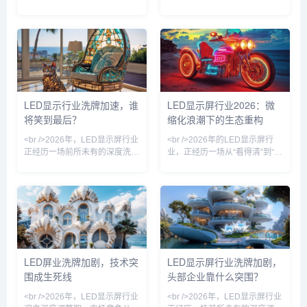
市场早已告别“拼价格”的粗放年
传统SMD到COB（板上芯片）
代。过去一年，小间距
封装，再到被视为终极显示方案
LED（P1.2以下）市占率首次超
的Micro LED，技术路径的竞争
过传统DIP产品，Mini LED背光
愈发激烈。多家头部企业已在
显示器的全球出货量同比猛增逾
COB产线上实现规模化量产，
150%。行业共识正在形成：单
良率与成本控制取得关键突破，
纯的“亮度”“刷新率”指标已无法
使得P1.0以下的小间距产品不再
支撑溢价，取而代之的是“场景
是高端市场的专属。与此同时，
LED显示行业洗牌加速，谁
LED显示屏行业2026：微
适配力”和“数据交互能力”。从舞
Micro LED虽然尚未完全跨越巨
将笑到最后？
缩化浪潮下的生态重构
台租赁到指挥中心，从裸眼3D
量转移与修复的成本门槛，但在
地标到车载屏，LED显示屏正从
透明显示、车载HUD等细分场
<br />2026年，LED显示屏行业
<br />2026年的LED显示屏行
景已
正经历一场前所未有的深度洗
业，正经历一场从“看得清”到“看
牌。过去几年，行业在经历疫情
不出来”的静默革命。过去一年
冲击、原材料价格上涨、下游需
间，多家头部厂商在Micro LED
求萎缩等多重压力后，终于迎来
巨量转移环节实现了良率跃升，
了一轮残酷的优胜劣汰。据行业
将像素间距从P0.9进一步压缩至
观察，头部企业通过技术降本和
P0.3以下。这不再是单纯的参数
渠道下沉持续扩大份额，而缺乏
竞赛，而是半导体工艺与显示工
核心竞争力的中小厂商则面临订
程的深度耦合。行业内部人士透
单锐减、资金链断裂的困境。这
露，采用激光剥离与新型印章转
LED屏业洗牌加剧，技术突
LED显示屏行业洗牌加剧，
一轮的洗牌并非简单的市场收
移技术的产线，已能完成单批次
围成生死线
头部企业靠什么突围？
缩，而是产业逻辑的根本性重塑
数十万颗芯片的高效键合，缺陷
——从“拼价格”转向“拼价值”，
率降至百万分之一量级。这一突
<br />2026年，LED显示屏行业
<br />2026年，LED显示屏行业
从“规模扩张”转向“精益
破直接