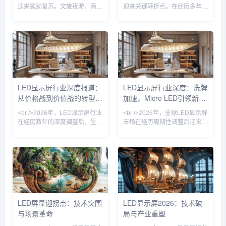
分化加剧，行业整体呈现出“总
迎来强劲复苏。文旅夜游、商业
迎来关键转折点。在经历多年同
量
地产、体育赛事等场景需求集中
质化竞争后，技术突破成为打破
释放，沉寂多年的户外广告市场
僵局的唯一钥匙。其中，Micro
重获生机。据行业观察，上半年
LED（微发光二极管）显示技术
主流厂商订单量普遍回升，尤其
从实验室走向量产线，成为今年
是小间距LED在会议室、控制室
最耀眼的技术路线。与传统的
等专业显示领域的渗透率进一步
LCD和OLED不同，Micro LED
提升。与此同时，海外市场成为
将LED芯片微缩至微米级，实现
增长引擎，东南亚、中东等地区
更高的亮度、更低的功耗和更长
LED显示屏行业深度报道：
LED显示屏行业深度：洗牌
的数字标牌项目加速落地，中国
的寿命。多家头部厂商已展示基
从价格战到价值战的转型之
加速，Micro LED引领新赛
LED显示屏出口额创下新高。
于巨量转移技术的全彩样机，像
<br /><br />值得注意的是，这
素间距突破0.3毫米，肉眼几乎
路
道
<br />2026年，LED显示屏行业
<br />2026年，全球LED显示屏
轮复苏并非
无
在经历数年的深度调整后，呈现
市场在经历周期性调整后迎来温
出明显的复苏态势。多家上市公
和复苏。随着数字户外广告、虚
司发布的财报显示，受益于户外
拟拍摄、高端会议显示等新兴场
广告、舞台租赁、虚拟拍摄等下
景的渗透率快速提升，行业不再
游需求的持续回暖，头部企业的
单纯依赖传统户外大屏的存量替
营收和净利润均实现双位数增
换，而是向更精细化的应用层级
长。行业整体产能利用率回升至
拓展。据多家券商研报援引的产
健康水平，此前困扰行业的低价
业链调研信息，小间距LED在控
竞争局面得到有效遏制。<br />
制室、演播室等专业市场的出货
LED屏显迎拐点：技术突围
LED显示屏2026：技术破
<br />这一轮复苏并非简单的周
量同比回升，而租赁市场也因演
与场景革命
局与产业重塑
期性反弹，而是行业结构性升级
艺活动常态化而保持稳定增长。
的结果。过去三年间，小间距
\n\n值得注意的是，透明屏、柔