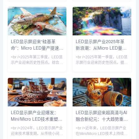
距LED（P1.0以下）出货量同比
求疲软，行业一度陷入“卖一块
增长38%，而Mini LED直显产
亏一块”的恶性竞争。然而，就
品在商用市场的渗透率首次突破
在外界以为LED显示屏将沦为传
15%。多家头部屏厂透露，二季
统制造业的“夕阳产业”时，一批
度订单排期已满，其中政务指挥
头部企业却通过Micro LED、
中心、企业会议室和高端零售门
COB封装、虚拟拍摄等新技
店成为主要需求方。与此同时，
术，硬生生撕开了一道增长口
LED显示屏迎来“硅基革
LED显示屏产业2025年革
上游芯片价格企稳，RGB封装
子。据TrendForce集邦咨询最
命”：Micro LED量产提速，
新浪潮：从Micro LED量产
产能利用率回升至85%以上，行
新数据，2024年全球LED显示
业库存周转天数较去年同期缩短
屏市场规模预计回温至75亿美
户外广告牌进入“透明+裸眼
到AI驱动内容生态的全面跃
<br />2025年第三季度，LED显
<br />2025年第一季度，LED显
12天
元，其中
3D”新时代
迁
示产业迎来历史性拐点。综合近
示屏行业迎来历史性拐点。据最
期十篇行业深度报道，最核心的
新产业链调研显示，Micro LED
变化是Micro LED（微发光二极
芯片的良率已从去年不足60%提
管）芯片成本同比下降31%，首
升至85%以上，而巨量转移设备
次逼近商用临界点。三星、
的单小时产能突破200万颗，这
LG、京东方等巨头相继宣布其
直接推动Micro LED显示模组的
Micro LED产线良率突破
综合成本下降超过40%。三星、
99.9%，而国内厂商三安光电、
LG以及国内京东方、利亚德等
华灿光电的MIP（Micro in
厂商，均在近期相继发布了针对
LED显示屏产业迎爆发：
LED显示屏迎来超高清与AI
Package）封装方案已实现月产
商业显示与高端家用市场的
Mini/Micro LED技术重塑显
融合新纪元：十大趋势重塑
能10万片。业内普遍认为，这
Micro LED新品，其中110英寸
标志着“硅基微显示”正式取
级别产品定价首次跌破1
示新格局
数字视觉生态
<br />2024年，LED显示屏产业
<br />近年来，LED显示屏产业
迎来技术爆发期。从传统小间距
在Mini/Micro LED技术上持续突