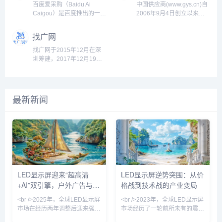
优化服务，助力电商平台在
平台之一。1. 概述成立时
中国站”，主要服务于国内中
以通过短视频、图文等形式
百度爱采购（Baidu Ai
中国供应商(www.gys.cn)自
激烈的市场中脱颖而出。 我
间：全球资源成立于1970
小企业，提供商品批发、采
记录生活点滴，分享生活方
Caigou）是百度推出的一款
2006年9月4日创立以来，
们特别注重SEO生态，持续
年，最初作为一本印刷目录
购、交易等多种功能。1688
式，并基于兴趣形成互动。
基于 人工智能 技术的 B2B
始终致力于为中国企业打造
优化Google搜索排名，为客
开始运营，后来逐步转型为
网站是阿里巴巴集团在国内
截至到2019年10月，小红
采购平台，旨在通过百度强
全面、高效、便捷的推广平
找广网
户带来更高质量的流...
一个全电子化的平台。总部
市场的主要平台，提供企业
书月活跃用户数已经过亿，
大的技术背景和数据资源，
台。作为国内领先的企业电
位置：Global...
对企业（B2B）的在线交易
其中70%用户是90后，并持
帮助企业在精准营销和智能
子商务服务商之一，我们成
找广网于2015年12月在深
服务，并且通过其平台，供
续快速增长。小红书
采购上取得更好的效果。爱
功整合了全网推广资源，助
圳筹建，2017年12月19日
应商可以直接向大量的买家
（Xiaohongshu，简称
采购为中小企业提供了一个
力企业在搜索引擎、B2B平
正式上线，总部位于湖南长
展示产品并进行交易。1688
RED）是一家综合性的社交
更加高效、便捷、精准的线
台、短视频、自媒体、小程
沙。2023年10月18日跻身
网站的特点在于注重帮助国
电商平台，成立于2013年，
上采购与销售平台，提升企
序、企业官网等主流线上营
广告行业垂直门户网站用户
内企业（特别是小型企
总部...
业在互联网时代的竞争力。
销渠道中获得更加卓越的推
量第一名行列。找广是全球
最新新闻
业）...
1. 平台简介百度爱采购是百
广效果。我们坚守“推进诚信
商业创意和广告营销人的行
度公司于2019年推出的
贸易、创建国际品牌”的服务
业沟通平台，每月有超过20
B2B电子商务平台，主要面
理念，致力于帮助卖家快
万人次在这里分享工作经
向中小企业和制造业，结合
速、便捷地获取全网各生态
验，发现全球优质、靠谱、
百度的 AI技...
的精准流量，从而发掘...
多元的广告媒体及商业创
意，找到想要的合作伙伴。
“找广”隶属于湖南找广科技
有限公司，公司旗下运营找
LED显示屏迎来“超高清
LED显示屏逆势突围：从价
广网、金璧奖、广脉圈和户
+AI”双引擎，户外广告与虚
格战到技术战的产业变局
外广告内参四个品牌，总
服...
拟拍摄成增长双极
<br />2025年，全球LED显示屏
<br />2023年，全球LED显示屏
市场在经历两年调整后迎来强劲
市场经历了一轮前所未有的震
复苏。根据最新行业报告，小间
荡。上游芯片价格暴跌、下游需