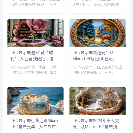
示产业迎来标志性转折。三星、
业在经历mini背光、COB集成封
LG与国内头部厂商京东方、利
装等多次技术迭代后，终于迎来
亚德几乎同步宣布Micro LED芯
真正的“代际跃迁”。2025年，三
片良率突破99.99%，巨量转移
星、索尼与国内京东方、利亚德
效率提升至每小时200万颗。这
相继宣布Micro LED芯片良率突
意味着困扰行业十年的“成本悬
破99.99%，像素点间距进入
崖”开始松动——以P0.4以下间
P0.3以下微米级时代。这意味
距产品为例，单位面积造价较去
着，LED显示屏首次能在保持无
年同期下降37%，首次低于同规
缝拼接优势的同时，实现堪比
LED显示屏迎来“黄金时
LED显示屏新纪元：从
格OLED商用拼接屏。行业分析
OLED的对比度与色彩表现，且
代”：从巨幕到微距，技术
Micro LED到透明显示，
师指出，Micro LED不再是“概念
功耗降低40%以上。行业分析师
玩具”，其超高亮度、
指出，Micro LED的量
革命重塑视觉产业
2024年技术革命如何重塑
<br />2025年第一季度，全球
<br />2024年，LED显示屏行业
视觉产业
LED显示屏市场规模同比激增
迎来历史性转折点。三星、
23%，达到创纪录的87亿美
LG、京东方等巨头相继宣布
元。这一增长背后，是户外数字
Micro LED产线良率突破99%的
广告牌的全面升级与影视虚拟制
关键节点，而苹果手表率先采用
作棚的井喷式扩张。在纽约时代
Micro LED面板的消息更让整个
广场，一块面积超过2000平方
产业链沸腾。据《华尔街日报》
米的裸眼3D LED屏刚刚刷新了
获得的供应链数据，Micro LED
吉尼斯世界纪录；而在好莱坞，
芯片成本在过去12个月中下降
超过60%的绿幕影棚已替换为
了42%，远超行业年初预测的
LED显示屏行业迎来Micro
LED显示屏2024年十大突
LED虚拟背景墙。业内分析师指
25%。这意味着，曾经被视为
LED量产元年：从户外广告
破：从Micro LED量产到AI
出，LED显示屏正从“显示工具”
“天价”的Micro LED电视，零售
进化为“空间交互媒介”，其单位
价有望在2025年降至
到虚拟影棚的颠覆性变革
驱动数字户外广告的革命性