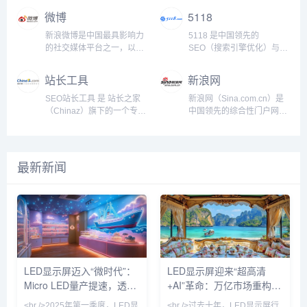
需求：法律咨询：我们的平
会。1. 爱站网简介爱站网成
商、税务等多个权威渠道的
政府部门等用户提供多维度
通过天眼查，用户能够快
打造一个休闲娱乐、追剧看
微博
5118
台可就劳动争议、合同纠纷
立于2009年，是中国领先的
大数据，结合智能分析技
的企业背景调查、信用评
速、全面地获取全国范围内
片的最佳平台。无论你是影
和民事诉讼等问题提供即时
SEO工具和数据分析平...
术，帮助用户进行精准的企
估、法律风险分析等服务。
各类企业的注册信息、财务
迷还是综艺爱好者，火车太
新浪微博是中国最具影响力
5118 是中国领先的
在线法律咨询。企业...
业背景调查、风险监控、商
企查查平台的目标是通过大
状况、法律风险、经营状态
堵都能为你提供最新、最热
的社交媒体平台之一，以微
SEO（搜索引擎优化）与互
业决策与信用评估。无论是
数据与智能技术的结合，帮
以及商业背景等数据。天眼
的电影、剧集、短剧、动漫
博（Microblogging）的形
联网营销服务平台，主要提
投资者、企业管理者、法律
助用户在商业决策中做出更
查以其强大的数据整合能
和综艺节目。让你的每一刻
式提供用户快速发布、传播
供针对搜索引擎优化、内容
站长工具
新浪网
从业者，还是金融机构、政
加科学、精准的判断。二、
力、专业的查询功能和丰富
娱乐时光，都不再错过.电影
和互动内容的功能。自2009
营销和网站数据分析等方面
府部门，爱企查都能为其提
网站特点企业信息全面，涵
的应用场景，成为了中国领
火车太堵为你提供从经典电
年上线以来，新浪微博已成
的全方位解决方案。5118
SEO站长工具 是 站长之家
新浪网（Sina.com.cn）是
供有价值的商...
盖多维度数据企...
先的企业信息查询平台之
影到最新上映的多种类型影
为全球最大的中文社交媒体
提供一系列工具和服务，帮
（Chinaz）旗下的一个专注
中国领先的综合性门户网站
一，广泛服务于投资者、企
片。无论你喜欢动作片、爱
平台，汇聚了海量个人用
助网站管理员、SEO从业人
于搜索引擎优化（SEO）服
之一，成立于1998年，由新
业主、法律从业者、求职者
情片、科幻片还是悬疑片，
户、企业、媒体机构、名人
员、营销团队等提升网站的
务和工具的在线平台。站长
浪公司（Sina
及政府部门等多种用户群
我们的电影库都能满足你的
和意见领袖，为用户提供了
搜索引擎排名、增加自然流
之家是中国互联网领域知名
Corporation）运营，作为
体。二、网站特点企业数据
需求。更新速度快，影片质
一个多元化的信息交流与互
量、优化内容策略等。作为
的站长服务平台，致力于为
中国互联网行业的先驱之
最新新闻
全面，覆盖面广...
量高，提供丰富的...
动空间。作为中国版的
SEO领域的重要工具平台，
站长、企业主、SEO优化人
一，新浪网已发展成为涵盖
“Twitter”，新浪微博在新闻
5118 广受站长和数字营销
员提供一站式的互联网服务
新闻、娱乐、体育、财经、
传播、娱乐热点、社会舆论
从业者的青睐。5118 主要
解决方案。
科技、博客、微博等多元化
等方面扮演着重要角色，已
功能和服务：SEO分析与工
SEO.chinaz.com 主要提供
内容的平台。平台概况新浪
成为用户获取实时信息...
具： 5118 提供...
与搜索引擎优化相关的各种
网致力于为用户提供实时、
资源、工具、教程和资讯，
全面的新闻资讯和多元化的
帮助网站管理员、营销人员
互联网服务，涵盖了包括国
等提升网站的搜索引擎排
际国内新闻、财经资讯、娱
LED显示屏迈入“微时代”：
LED显示屏迎来“超高清
名，优化流量获取方式。
乐八卦、体育赛事、健康生
Micro LED量产提速，透明
+AI”革命：万亿市场重构进
SEO站长工具 主要功能和服
活等多个领域。通过创新
务...
的...
屏与虚拟拍摄引爆新场景
行时
<br />2025年第一季度，LED显
<br />过去十年，LED显示屏行