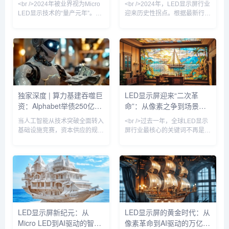
<br />2024年被业界视为Micro
<br />2024年，LED显示屏行业
面积产值较五年
蜕变
LED显示技术的“量产元年”。最
迎来历史性拐点。根据最新行业
新行业报告显示，随着巨量转移
报告，Micro LED芯片良率突破
良率提升至99.999%以上，三
95%大关，核心制造成本较三年
星、苹果、京东方等头部厂商的
前下降60%，三星、苹果、京东
Micro LED生产线已实现小批量
方等巨头纷纷加速布局。此前被
出货。与传统的LCD和OLED相
诟病为“实验室技术”的Micro
比，Micro LED在亮度、响应速
LED，如今已出现在高端商用显
度和功耗方面具有压倒性优势，
示、车载AR-HUD乃至可穿戴设
尤其是在户外强光环境下，其亮
备中。某头部面板厂商透露，其
独家深度 | 算力基建吞噬巨
LED显示屏迎来“二次革
度可达20000nit以上，且寿命超
新一代Micro LED显示屏的亮度
资：Alphabet举债250亿，
命”：从像素之争到场景智
过100000小时。业内分析师指
已达到10000尼特，功耗却降低
出，今年
40%，寿命超过
软银质押OpenAI股权撬动
能的跃迁
当人工智能从技术突破全面转入
<br />过去一年，全球LED显示
百亿贷款
基础设施竞赛，资本供应的规模
屏行业最核心的关键词不再是
与结构正成为决定行业座次的核
“间距越小越好”，而是“单位成本
心变量。本周，两家全球最具影
下的光效与寿命最优解”。根据
响力的科技投资主体——
最新的十份产业调研报告，
Alphabet Inc. 与软银集团——
Micro LED在60英寸以下显示领
相继披露了规模空前的债务融资
域的良率突破至99.99%的实验
方案，清晰勾勒出这场AI军备竞
室水平，而巨量转移设备成本同
赛已迈入高杠杆、长周期、重资
比降低42%，这直接推动三星、
本的新阶段。据知情人士及监管
索尼与国内京东方系厂商将
LED显示屏新纪元：从
LED显示屏的黄金时代：从
文件显示，谷歌母公司Alphabet
Micro LED商用时间表提前至
Micro LED到AI驱动的智慧
像素革命到AI驱动的万亿级
计划在公开市场分十批发行公司
2025年Q3。与此同时，