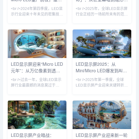
庭影院市场。<br /
Micro L
改写千亿显示产业规则？
技，千亿市场重新洗牌
<br />2024年第四季度，LED显
<br />2025年，全球LED显示屏
示行业迎来十年未见的密集技术
行业正经历一场前所未有的范式
突破。三星、LG、京东方与利
转移。在近期发布的十份行业深
亚德几乎在同一时间宣布Micro
度报告中，一个高频词汇贯穿始
LED巨量转移效率提升至每小时
终——透明。从纽约时代广场的
百万颗级别，这意味着困扰行业
玻璃幕墙到上海陆家嘴的云端连
多年的“成本悬崖”开始松动。与
廊，传统笨重的箱体式LED正在
此同时，苹果手表率先采用
被一种近乎隐形的柔性透明薄膜
Micro LED微显示屏的消息再度
所取代。这种透光率高达85%的
发酵，供应链消息称其像素密度
LED网格，不仅没有遮挡建筑原
LED显示屏迎来“Micro LED
LED显示屏2025：从
已突破3000PPI。与过往OLED
有的采光，反而将玻璃幕墙转化
元年”：从万亿像素到透明
Mini/Micro LED爆发到AI驱
替代LCD的渐进式革命不同，
为动态的信息流载体。行业分析
Micro LED正在同时冲击
师指出，透明LED屏的全球市场
电影屏，行业格局正在被重
动内容革命
<br />过去一年，全球LED显示
<br />2025年第一季度，全球
规模在2024年
新定义
屏行业最震撼的消息莫过于
LED显示屏产业迎来关键转折
Micro LED在多个应用场景实现
点。根据最新行业报告，Mini
“真量产”。过去，Micro LED被
LED背光显示屏在高端商用及专
视为“显示技术的圣杯”，但由于
业显示领域的渗透率首次突破
巨量转移工艺复杂、良率低，成
35%，较去年同期增长12个百
本居高不下。然而，今年多家头
分点。三星、TCL、京东方等头
部厂商宣布采用激光转移和范德
部厂商纷纷推出搭载自研Mini
华力绑定技术，将Micro LED芯
LED驱动方案的巨幕产品，亮度
片的转移效率提升至每小时数百
均匀性与对比度达到新高度。与
LED显示屏产业暗战：
LED显示屏产业迎来新一轮
万颗，良率突破99.9%。最令人
此同时，Micro LED技术从实验