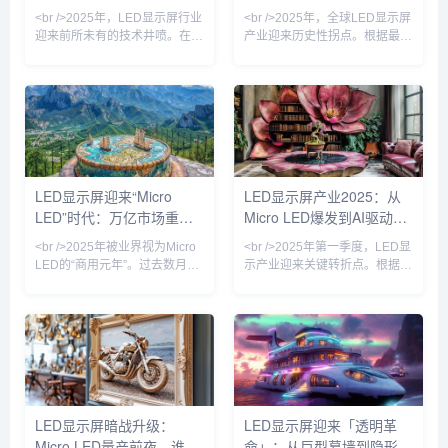
债券，期限横跨2年至40年，总
COB（板上芯片）封装技术占
屏革命
视觉生态
<br />2025年，LED显示屏行业
<br />2025年，全球LED显示屏
筹资目标介于20...
据P1.2以下
迎来前所未有的技术井喷。在刚
产业迎来历史性拐点。根据最新
刚结束的全球显示技术博览会
的行业数据显示，仅上半年全球
上，三星、LG、京东方等巨头
LED显示屏市场规模已突破120
同时展示了基于Micro LED技术
亿美元，同比增长23.7%。这背
的全新产品线，像素间距首次突
后的核心驱动力，来自Mini
破P0.3以下，亮度达到10000尼
LED和Micro LED技术的商业化
特，对比度提升至理论极限。更
落地彻底打破了传统小间距LED
令人振奋的是，中国企业利亚德
的天花板。利亚德、洲明科技、
与晶电合作的Micro LED量产线
艾比森等头部企业相继推出P0.3
LED显示屏迎来“Micro
LED显示屏产业2025：从
正式投产，成本较去年下降
以下超微间距产品，将LED显示
LED”时代：万亿市场重塑
Micro LED爆发到AI驱动的
40%，这标志着Micro LED从
屏从“远观巨幕”推向“近触视界”
“实验室黑科技”正式走向商
的新维度。与此同时，
视觉革命
户外媒体革命
<br />2025年被业界视为Micro
<br />2025年第一季度，LED显
LED的“商用元年”。过去数月
示产业迎来关键转折点。根据最
内，三星、索尼、京东方等巨头
新行业报道，三星、LG与国内
相继发布新一代Micro LED显示
头部厂商京东方相继宣布Micro
屏，像素间距突破至P0.3以下，
LED显示屏进入小批量量产阶
亮度超过10000尼特，而功耗较
段，像素间距突破P0.3以下，亮
传统OLED降低40%。更关键的
度提升至5000nit以上，功耗较
是，巨量转移技术的良率首次突
传统COB方案降低40%。产业
破99.99%，使得生产成本较去
链上游的驱动IC芯片、巨量转移
年下降近六成。这意味着，曾经
设备订单同比增长230%，核心
LED显示屏暗战升级：
LED显示屏迎来「透明革
仅存在于实验室的“终极显示技
设备商Kulicke & Soffa的产能已
Micro LED量产前夜，谁在
命」：从巨型幕墙到隐形科
术”，正加速走向高端商用与家
被预订至2026年。这标志着