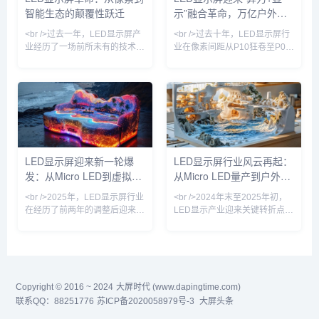
智能生态的颠覆性跃迁
示”融合革命，万亿户外媒
医疗等具体场景，试图以真实业
20000尼特以上，即使正午阳光
务数据反哺模型迭代。这一趋势
直射也清晰可见。<br
体市场重新洗牌
<br />过去一年，LED显示屏产
<br />过去十年，LED显示屏行
意味着，大模型竞赛正
业经历了一场前所未有的技术爆
业在像素间距从P10狂卷至P0.9
炸。从苹果悄然布局Micro LED
的竞速中陷入同质化泥潭。但
到三星、LG相继推出透明LED
2025年最新的供应链情报显
电影屏，传统LCD和OLED的统
示，行业正在经历一场由“芯片
治地位正被悄然撼动。据最新行
倒装+COB集成封装”驱动的根本
业报告显示，2025年全球LED
性变革。多家头部厂商已实现
显示屏市场规模预计突破120亿
P0.4以下Micro LED显示屏的良
美元，其中Mini LED背光产品
率突破，单位成本较2023年下
出货量同比增长超200%，而
降近60%。在深圳举行的国际
LED显示屏迎来新一轮爆
LED显示屏行业风云再起：
Micro LED虽未完全量产，但其
LED展上，一款采用玻璃基板的
发：从Micro LED到虚拟拍
从Micro LED量产到户外广
在AR眼镜、车载显示等细分领
透明Micro LED屏惊艳全场——
域的原型机已展现出远超
透光率超过70%，峰值亮度
摄，产业格局正在重塑
告新蓝海，一场显示革命正
<br />2025年，LED显示屏行业
<br />2024年末至2025年初，
在进行
在经历了前两年的调整后迎来强
LED显示产业迎来关键转折点。
劲复苏。根据多家市场研究机构
三星、LG与京东方相继展示基
的最新报告，全球LED显示屏市
于Micro LED技术的透明显示屏
场规模预计突破120亿美元，同
和超大尺寸无缝拼接屏，像素间
比增长18%。这一增长背后，是
距突破P0.3以下，亮度与寿命较
Mini/Micro LED技术的加速商
传统OLED提升数倍。多家设备
Copyright © 2016 ~ 2024
用、虚拟制作（Virtual
大屏时代 (www.dapingtime.com)
厂商透露，巨量转移良率已从去
Production）需求的爆发，以及
年不足90%提升至99.99%，成
联系QQ：88251776
苏ICP备2020058979号-3
大屏头条
户外裸眼3D大屏的普及。从上
本骤降60%。这意味着Micro