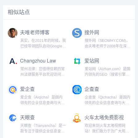
相似站点
夫唯老师博客
搜外网
其实，在2021年的时候，我
搜外网（SEOWHY.COM)，
已经带领团队启动Google
由夫唯老师于2008年在深圳
SEO的项目，那时候各个国
创建。自百度SEO启航，现
家之间来往封闭，某一天我
已扬帆于Google、抖音、小
Changzhou Law
爱站网
突发奇想，如果口罩结束，
红书、阿里巴巴等多维SEO
岂不是有大量的外国人要来
蓝海。我们不仅是搜索引擎
常州法律：您值得信赖的常
爱站网（Aizhan.com）是国
中国？于是我安排因口罩正
优化的深耕者，更是数字化
州法律服务平台欢迎访问常
内领先的SEO（搜索引擎优
空闲的技术团队马上创建几
时代技能升级的引路人。在
州法网，常州法网是常州首
化）工具平台，致力于为站
个入境旅游的网站。Google
这里，传统SEO智慧与新兴
屈一指的在线法律平台，致
长、企业和个人提供全方位
爱企查
企查查
收录很容易，竞争性不强的
平台策略交织碰撞，为学员
力于为常州地区提供全面的
的SEO优化解决方案和数据
长尾词，排名也很容易。谁
开启通往数字化营销的新纪
法律咨询和专业的法律服
分析服务。无论是网站排名
爱企查（Aiqicha）是国内
企查查（Qichacha）是国内
知2024年开始还真有大量的
元。从精细化的关键词布局
务。我们的网站旨在为个人
监控、关键词分析，还是网
领先的企业信息查询与大数
领先的企业信息查询与大数
国外游客搜索中国各个知名
到AI赋能的内容创作，搜外
客户和公司实体提供专业的
站流量监控和竞争对手分
据风险评估平台，致力于为
据分析平台，致力于为用户
城市和景点的长尾词，对接
不断引领潮流，让每一位学
法律咨询、量身定制的解决
析，爱站网凭借其强大的数
用户提供全国范围内的企业
提供准确、全面的企业数
天眼查
火车太堵免费影视
我众多国内旅游业务的搜外
员都能掌握数字化时代的核
方案以及高效的争议解决方
据支持和精准的分析工具，
信用信息、工商注册信息、
据、风险信息以及信用报
同学，这样，这个新...
心竞争力。我们...
式。全面的法律服务在常州
帮助用户提升网站在搜索引
经营状况、法律诉讼记录等
告。通过集成海量的企业信
天眼查（Tianyancha）是一
欢迎来到火车太堵视频网
律师事务所，我们提供广泛
擎中的排名和曝光度，从而
全方位的数据服务。平台通
息资源，企查查为投资者、
款专注于提供企业信息查询
站！我们致力于为广大用户
的法律服务，以满足不同的
获得更多的流量和商业机
过整合来自政府、法院、工
企业主、律师、金融机构、
和大数据分析的在线平台。
提供丰富多样的影视内容，