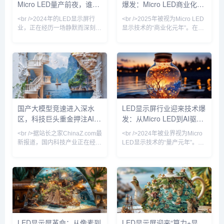
Micro LED量产前夜，谁在
爆发：Micro LED商业化提
振奋的是，一块55英寸4K
室走向中试线，苹果、索尼、利
Micro LED透明显示屏
亚德等企业相继展示透明可弯曲
改写千亿显示版图？
速，户外广告市场重构
<br />2024年的LED显示屏行
<br />2025年被视为Micro LED
Mic
业，正在经历一场静默而深刻的
显示技术的“商业化元年”。在过
权力更迭。过去十年间，中国厂
去两个月内，三星、LG、京东
商以极致性价比席卷全球，小间
方相继发布新一代Micro LED显
距LED从P2.5一路杀至P0.4，
示屏，像素间距突破至P0.3以
室内商显市场几乎被重塑。然
下，亮度峰值达到10,000尼
而，当间距缩小逼近物理极限，
特，而能耗较传统LED直显降低
传统的SMD封装与COB技术的
约40%。更令人关注的是，巨量
成本曲线开始钝化，行业竞争的
转移良率首次突破99.9%，这意
核心从“单位面积价格”转向“单位
味着长期阻碍Micro LED普及的
国产大模型竞速进入深水
LED显示屏行业迎来技术爆
像素价值”。最新披露的供应链
成本瓶颈正在瓦解。行业分析师
区，科技巨头重金押注AI基
发：从Micro LED到AI驱
数据显示，2024年第三季度，
预测，到2026年，Micro LED在
P0.9以下微间距产品出货量同比
高端
础设施
动，产业格局正在重塑
<br />据站长之家ChinaZ.com最
<br />2024年被业界视为Micro
增长21
新报道，国内科技产业正在经历
LED显示技术的“量产元年”。根
一场由大模型驱动的深刻变革。
据最新行业报告，三星、LG和
过去一个月内，多家头部企业密
京东方等头部厂商已相继突破巨
集发布新一代基座模型，参数规
量转移与修复工艺的瓶颈，将
模与推理能力双双跃升。然而，
Micro LED芯片的良率提升至
与上一轮单纯比拼参数不同，当
99.9%以上。与传统的LCD和
前竞争的焦点已从模型层延伸至
OLED相比，Micro LED在亮
应用生态与商业闭环。头部厂商
度、响应速度和功耗方面展现出
不再满足于展示技术参数，而是
碾压性优势，尤其在户外大屏和
LED显示屏革命：从像素到
LED显示屏迎来“算力+显
将模型嵌入办公、编程、金融、
高端商用显示领域，其亮度可达