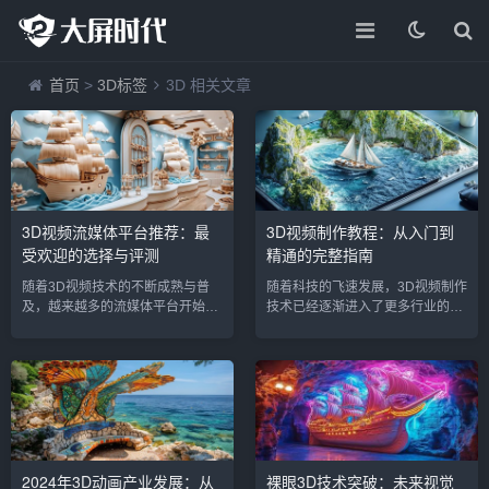
首页
>
3D标签
3D 相关文章
3D视频流媒体平台推荐：最
3D视频制作教程：从入门到
受欢迎的选择与评测
精通的完整指南
随着3D视频技术的不断成熟与普
随着科技的飞速发展，3D视频制作
及，越来越多的流媒体平台开始支
技术已经逐渐进入了更多行业的应
持3D内容，满足了用户对身临其境
用场景，从电影、游戏、到广告和
视觉体验的需求。无论是电影、游
教育等各个领域。对于那些希望掌
戏，还是教育、音乐视频，3D流媒
握这一新兴技术的创作者来说，如
体平台正在为观众提供全新的观看
何开始3D视频制作并精通其技巧，
方式。本文将为您推荐目前最受欢
成了一个亟待解决的问题。为了帮
迎的3D视频流媒体平台，并进行详
助广泛的创作者从零起步，本文将
细评测，帮助您选择最适合自己的
为你提供一份详尽的《3D视频制作
平台。1. YouTube：全球最受欢迎
教程：从入门到精通的完整指
2024年3D动画产业发展：从
裸眼3D技术突破：未来视觉
的3D视频流媒体平台作为全球最大
南》。1. 3D视频制作的基础知识