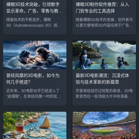
裸眼3D技术突破，引领数字
裸眼3D制作软件推荐：从入
现出前所未有的潜力。3D打印技术
术。近年来，随着显示技术和图像
显示革命，广告、零售与教育
门到专业的工具选择
的现状：精度提升与应用拓展3D打
处理算法的进步，裸眼3D已经逐步
印技术（也称为增材制造）通过...
走进各大消费电子产...
行业掀起变革
随着技术的不断进步，裸眼
随着裸眼3D技术的发展，创作者可
3D（Autostereoscopic 3D）技术
以更方便地将3D内容应用于广告、
正迅速突破传统显示方式的局限，
游戏、展示等场景，而无需佩戴3D
成为各行业创新和数字化转型的重
眼镜。这种创新的技术突破吸引了
要驱动力。从商场零售到全息广
越来越多的设计师和开发者加入三
告，从体育赛事到教育应用，裸眼
维内容制作的行列。本文将为您详
3D技术的广泛应用正在改变我们与
细介绍几款热门的裸眼3D制作软
数字世界互动的方式。2024年，裸
件，帮助您选择适合自己的工具。
眼3D技术迎来了多项突破，进一步
1. Blender：开源、强大且免费的
推动了其在各大行业中的落地应
选择Blender是一款非常受欢迎的
曾经风靡的3D电影，如今为
最新3D电影潮流：沉浸式体
用。1. 商场与零售业引领裸眼3D
开源三维制作软件，不仅适用于三
何几乎绝迹？
验与技术革新的新篇章
技术体验升级在零售业和商场，裸
维建模、动画和渲染，还可以用来
眼3D技术正在成为...
制作裸眼3D内容。...
近年来，3D电影似乎已经进入了
尽管曾经经历过短暂的衰退，3D电
“退潮期”，在曾经风靡一时的炫目
影依然在一些顶级大片中扮演着重
视觉体验之后，许多电影制作人和
要角色。尤其是近年来，随着技术
观众开始对3D电影的需求产生质
的不断进步和观众需求的变化，3D
疑。曾经盛况空前的3D大片，如
电影开始迎来新的生命力。2024
《阿凡达》、《泰坦尼克号》等，
年，一些备受瞩目的3D影片再次在
一度让3D技术成为电影产业的趋势
影院亮相，其中不乏《阿凡达：水
之一。然而，今天的电影市场，3D
之道》（Avatar: The Way of
电影逐渐显得稀少，观众的热情也
Water）等技术突破性作品，这些