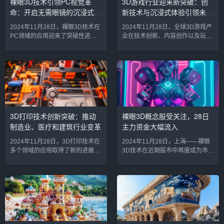
裸眼3D技术引领PC视觉革
3D游戏行业迎来新突破：创
的时代。1. 什么是裸眼3D技术？
任务马斯克的太空公司SpaceX在
命：开启无需眼镜的沉浸式体
新技术与沉浸式体验引领未来
裸眼3D技术，顾名思义，是指通过
探索火星的计划中迈出了重要一
专门的显示屏技术，能够在不使...
步。近日，马斯克...
验
趋势
2024年11月28日，裸眼3D技术在
2024年11月28日，全球3D游戏产
PC领域的应用迎来了突破性进
业在技术创新、内容创作以及玩家
展。随着硬件性能的提升和软件技
体验方面迎来了前所未有的突破。
术的不断创新，裸眼3D技术正在逐
随着虚拟现实（VR）、增强现实
步从科幻变为现实，为用户带来更
（AR）以及云游戏等前沿技术的
加沉浸和自然的视觉体验。如今，
不断成熟，3D游戏的画质、互动
裸眼3D已不再是高端设备的专属，
性、沉浸感和可玩性都得到了显著
而是逐渐走进普通消费者的日常生
提升。行业的变革不仅推动了游戏
活，特别是在PC端的应用上，裸
开发商的创意突破，还为玩家带来
眼3D正引发一场视觉革命，改变着
了更加丰富和多元的游戏体验。新
3D打印技术创新突破：推动
裸眼3D概念股受关注，28日
我们与计算机互动的方式。裸眼3D
一代游戏引擎引领3D游戏画质革新
制造业、医疗和建筑行业变革
主力资金大幅流入
技术的崛起：摆脱眼镜束缚裸眼3D
随着硬件性能的提升和新一代游戏
技术，顾名思义，是一种无...
引擎的发布，3D游戏的画质呈现...
2024年11月28日，3D打印技术在
2024年11月28日，上海——裸眼
多个领域的应用取得了新的进展，
3D技术在近期股市中再度成为市场
推动着制造业、医疗和建筑行业发
热议话题，28日相关概念股的主力
生深刻的变革。随着材料科学的不
资金流入出现显著增加。据分析，
断突破、打印精度的提高以及生产
裸眼3D技术的逐步成熟与应用，正
效率的提升，3D打印技术正从一个
吸引资本市场的高度关注，相关企
创新性的实验室工具，逐步走向大
业的股票表现出现明显波动，投资
规模商业化应用。这项技术不仅为
者纷纷加码布局。1. 裸眼3D技术
传统制造业带来了效率和成本优
概况裸眼3D技术是一种不需要佩戴
势，还在医疗治疗和建筑设计中展
3D眼镜即可观看立体视觉效果的技