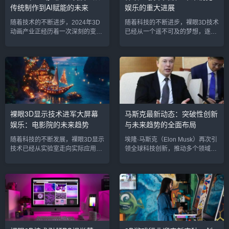
传统制作到AI赋能的未来
娱乐的重大进展
的视频分享平台，YouTube自然不
首先，了解3D视频的基础知识是每
缺少3D视频内容...
个新手必须要掌握的。3D视频制
随着技术的不断进步，2024年3D
随着科技的不断进步，裸眼3D技术
作...
动画产业正经历着一次深刻的变
已经从一个遥不可及的梦想，逐步
革。从传统的手工绘制和计算机生
走向现实，并在多个行业中展现出
成图像（CGI）到如今的人工智能
强大的潜力。最近，业内多家公司
（AI）辅助制作，3D动画的生产流
和研究机构宣布在裸眼3D显示技术
程、创作方式和呈现效果都发生了
上取得了显著突破，尤其是在提升
翻天覆地的变化。AI技术不仅提升
视角范围和显示分辨率方面。这一
了动画制作的效率，还赋予了创作
技术突破不仅推动了裸眼3D视觉效
者更大的创意自由，带来了前所未
果的提升，也为娱乐、广告、教育
有的沉浸式体验。这一转变不仅重
等多个领域带来了新的发展机遇。
裸眼3D显示技术进军大屏幕
马斯克最新动态：突破性创新
新定义了动画行业的生产模式，也
1. 裸眼3D技术的核心突破裸眼3D
娱乐：电影院的未来趋势
与未来趋势的全面布局
推动着整个娱乐产业的创新与发
技术的核心在于让观众无需佩戴特
展。1. 传统3D动画制作：技术...
殊眼镜即可享受三维视觉效果。...
随着科技的不断发展，裸眼3D显示
埃隆·马斯克（Elon Musk）再次引
技术已经从实验室走向实际应用，
领全球科技创新，推动多个领域的
成为娱乐行业的一大亮点。尤其在
革命性进展。从火星载人计划到人
电影院这一传统的大屏幕娱乐领
工智能的全球发展，再到裸眼3D显
域，裸眼3D的引入正在掀起一场视
示技术进入大屏幕娱乐行业，马斯
觉革命。这项技术不仅摆脱了传统
克的多重创新布局正在加速塑造未
3D眼镜的束缚，还为观众带来了更
来科技格局。以下是他近期在各大
加沉浸的观影体验。本文将深入探
领域的最新动态，展示了这一科技
讨裸眼3D如何改变电影院的未来趋
巨头如何影响全球各个行业。1.
势，推动大屏幕娱乐进入一个全新
SpaceX计划2025年实现火星载人