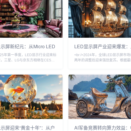
icro LED，正以惊人速度从实验室走
统的LCD和OLED相比，Micro LE
。<br /><br />在近日落幕的ISE
响应速度和功耗上均实现了数量级的
会上，超过40家厂商展出Micro LED
值亮度突破10000尼特，而功耗降低
、柔性屏及
业内人士指出，这标志着显示技术竞
显示屏新纪元：从Micro LED
LED显示屏产业迎来爆发：
到户外广告的智慧革命
Micro LED到虚拟制作，
>2025年第一季度，LED显示行业迎来标
<br />2024年，全球LED显示屏市
重塑千亿市场
。三星、LG与京东方相继在CES上
两年的调整后迎来强劲复苏。根据最
于Micro LED技术的透明显示屏，像
告，市场规模预计突破150亿美元，
次突破0.3毫米，亮度达到10,000尼
18%。这一增长背后，是户外广告
较传统OLED降低40%。更关键的
赁、商业显示、虚拟制作等多元场景
前困扰行业的巨量转移良率问题已从
振。在中国，深圳、惠州等地的LE
提升至99.99%，这意味着Micro LED
业订单排产已至2025年二季度，产
格有望在两年内下探至万元级。与此同
游景气度显著回升。值得注意的是，
内厂商利亚德与洲明科技宣布，
LED（P2.5以下）产品占比首次超过
成为市场绝对主力，
显示屏迎来“黄金十年”：从户
AI军备竞赛转向算力效益