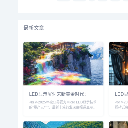
最新文章
LED显示屏迎来新黄金时代：
LED
Micro LED量产提速与户外广告数
LED
<br />2025年被业界视为Micro LED显示技术
<br /
字化浪潮重塑产业格局
业的
的“量产元年”。最新十篇行业深度报道显示，
程碑式
三星、LG以及中国厂商京东方、华灿光电等
继宣布Mi
企业在Micro LED芯片巨量转移技术上取得突
间距突破
破性进展，良率从去年不足60%提升至85%
降逾60