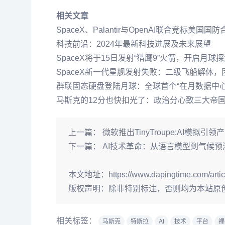
相关文章
SpaceX、Palantir与OpenAI联合竞标美
科技前沿：2024年最新科技进展及未来展望
SpaceX将于15日发射“猎鹰9”火箭，开启月球
SpaceX新一代星舰发射失败：二级飞船解体
群联固态硬盘登陆月球：全球首个“在月数据中
马斯克的12分也快扣光了：政治分心致三大帝
上一篇：
微软推出TinyTroupe:AI模拟引
下一篇：
AI技术革命：从语言模型到气候
本文地址：
https://www.dapingtime.com/artic
版权声明：
除非特别标注，否则均为本站原
相关标签：
马斯克
特斯拉
AI
技术
平台
裸