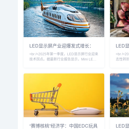
以上，单颗芯片成本下降近四成。这意味着，
术”的M
曾被诟病“价格高昂、难以落地”的Micro LED
向商业应用
大屏，正以每年约30%的速度降低售价，并
2025展
率先在高端商业显示、影院巨幕和车载显示领
透明屏
LED显示屏产业迎爆发式增长：
LED
Mini/Micro LED技术颠覆视觉体
突破
<br />2025年第一季度，LED显示屏行业迎来
<br /
验，户外广告市场重构在即
技术拐点。据最新行业报告显示，Mini LED
志性转折
背光显示器的全球出货量同比激增180%，三
展示了基
星、TCL、苹果等头部厂商纷纷将Mini LED
素间距首
技术下放至中端产品线，推动终端售价首次跌
特，功耗
破万元大关。与此同时，Micro LED领域传来
是，此
重磅消息：国内头部芯片厂商三安光电宣布，
99.9%
其微米级LED芯片的巨量转移良率已提升至
电视价
99.99%，这一关键突破标志着Micro
时，国
“赛博核桃”经济学：中国EDC玩具
LED