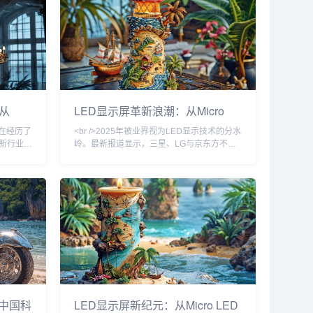
D在亮度、
过巨量转移技术的改良，将良品率提升至
跃升，峰
99.9%。与此同时，Mini LED背光模组成本
了40%。
较去年同期下降40%，促使TCL、海信等品牌
争正式从
将85英寸以上大屏电视价格
从
LED显示屏革新浪潮：从Micro
技术革命
LED量产到AI驱动的户外广告新纪
场在经历了
<br />2025年被业界视为LED显示技术的分水
元
新行业报
岭。最新报道显示，三星、LG与京东方不约
同比增长
而同地在CES及ISE展会上推出了基于Micro
、舞台租
LED技术的透明显示屏与可拉伸柔性屏，其中
的需求共
三星发布的110英寸无边框Micro LED电视，
D显示屏企
像素间距已缩小至0.4毫米以下，峰值亮度突
业链上下
破4000尼特。与此同时，国内龙头企业利亚
小间距
德与洲明科技宣布，其Micro LED芯片巨量转
50%，
移良率已提升至99.999%，成本
：中国科
LED显示屏新纪元：从Micro LED