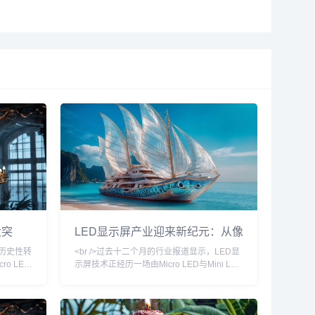
大突
LED显示屏产业迎来新纪元：从像
I驱动的
素竞争到场景革命
来历史性转
<br />过去十二个月的行业报道显示，LED显
o LED
示屏技术正经历一场由Micro LED与Mini LED
槛，三
主导的“双轨革命”。三星、LG与京东方相继展
布其
示的Micro LED透明屏，已将像素间距缩小至
阶段。与传
0.3毫米以下，亮度突破10,000尼特，同时通