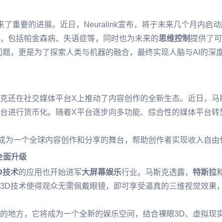
了重要的进展。近日，Neuralink宣布，将于未来几个月内启动
，包括帕金森病、失语症等，同时也为未来的
思维控制
提供了可
决健康问题，更是为了探索人类与机器的融合，最终实现人脑与AI的
克还在社交媒体平台X上推动了内容创作的全新生态。近日，马
台进行货币化。随着X平台逐步向多功能、综合性的媒体平台转
成为一个全球内容创作和分享的舞台，帮助创作者实现收入自由
全面升级
D技术
的应用也开始进军
大屏幕娱乐
行业。马斯克透露，
特斯拉
3D技术使得观众无需佩戴眼镜，即可享受逼真的三维视觉效果
的地方，它将成为一个全新的娱乐空间，结合裸眼3D、虚拟现