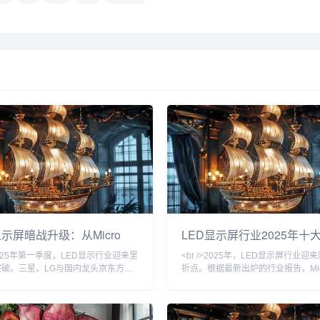
显示屏暗战升级：从Micro
LED显示屏行业2025年十
到虚拟制片，一场改写视觉产
破：从Micro LED量产到A
>2025年第一季度，LED显示行业迎来里
<br />2025年，LED显示屏行业迎
万亿赛道竞速
透明显示新时代
突破。三星、LG与国内龙头京东方相
折点。根据最新出炉的行业报告，Micr
cro LED芯片良率突破99.9%，像素
技术终于跨越了良率与成本的双重门
P0.3极限，而单位成本较三年前下
星、索尼与京东方等头部厂商相继宣
%。这意味着曾被视作“下一代显示技
Micro LED大尺寸显示屏进入量产