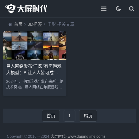
首页
>
3D标签
千影 相关文章
巨人网络发布“千影”有声游戏
大模型：AI让人人皆可成“游
戏开发者”
2024年，中国游戏产业迎来新一轮
技术突破。巨人网络在年度游戏产
业年会上正式发布“千影”有声游戏
大模型，通过人工智能的强大能
力，致力于让每个人都能轻松创作
属于自己的游戏。这一革新标志着
“游戏+AI”的深度融合，为游戏创作
首页
1
尾页
打开了全新大门。【“千影”大模型
的技术亮点】“千影”大模型由两个
核心模块组成：YingGame和
Copyright © 2016 ~ 2024
大屏时代 (www.dapingtime.com)
YingSound。其中，YingGame专