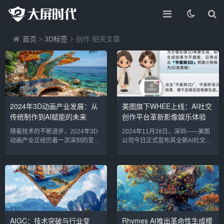
首页
>
3D标签
创作 相关文章
2024年3D动画产业发展：从
美图旗下WHEE上线：AI社交
传统制作到AI赋能的未来
创作平台革新影像娱乐体验
随着技术的不断进步，2024年3D
2024年11月28日，深圳——美图
动画产业正经历着一次深刻的变
公司今日正式宣布其全新AI社交创
革。从传统的手工绘制和计算机生
作平台WHEE的上线，标志着该公
成图像（CGI）到如今的人工智能
司在智能影像和社交娱乐领域的又
（AI）辅助制作，3D动画的生产流
一重要布局。WHEE不仅是一个社
程、创作方式和呈现效果都发生了
交平台，更融入了强大的AI创作工
翻天覆地的变化。AI技术不仅提升
具，用户能够在平台内创建、编辑
了动画制作的效率，还赋予了创作
和分享个性化的照片、视频和动态
者更大的创意自由，带来了前所未
图像。这一创新型平台的推出，旨
有的沉浸式体验。这一转变不仅重
在通过人工智能技术提供更加个性
AIGC：技术突破与行业变
Rhymes AI推出革命性生成模
新定义了动画行业的生产模式，也
化和创意化的影像内容创作体验，