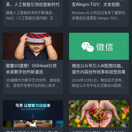
革，人工智能引领创意新时代
型Allegro-TI2V：文本到图像
推动着整个娱乐产业的创新与发
推动影像娱乐行业的发展。1.
展。1. 传统3D动画制作：技术...
WHEE：AI赋能社交与创...
到视频的未来之旅
随着人工智能技术的不断演进，
Rhymes AI 公司近日发布了最新的
AIGC（人工智能生成内容）正以
多模态生成模型 Allegro-TI2V，这
惊人的速度改变着内容创作的方
一革命性的人工智能技术将文本、
式，推动着多个行业的创新与变
图像和视频的创作能力集于一身，
革。无论是语言生成、图像创作、
使得从 文本生成图像（Text-to-
视频制作，还是音乐创作，AIGC
Image）到 图像生成视频（Image-
正成为创意产业的关键力量。2024
to-Video）变得前所未有的简单与
年，AIGC领域迎来了突破性进
高效。Allegro-TI2V的推出，不仅
展，全球科技巨头纷纷加大投入，
推动了内容创作的自动化与智能
各国政府也开始制定政策，以引领
化，还标志着AI技术在内容生成领
颠覆3D建模！GGHead引领
微信公众号引入AI配图功能，
这一技术的规范发展。1. OpenAI
域的又一重大突破。Allegro-T...
未来数字创作新潮流
提升内容创作效率和视觉效果
发布GPT-5，推动生成式AI技术的
新高度OpenAI近日推...
3D建模作为数字艺术创作、虚拟现
2024年12月1日，微信官方宣布，
实、游戏开发等行业的核心技术，
微信公众号平台正式推出AI配图功
一直以来面临着复杂的建模流程和
能。这一创新举措将帮助公众号运
高昂的学习曲线。然而，随着
营者在创作内容时，更高效地生成
GGHead的出现，这一局面正迎来
高质量的图片，从而提升文章的视
彻底的颠覆。作为一款革命性的3D
觉吸引力和内容创作的效率。AI赋
建模工具，GGHead采用了前沿的
能内容创作，提升视觉效果随着短
AI技术和极简化的用户界面，让任
视频和图文并茂的内容形式日益成
何用户都能轻松创建复杂的3D模
为用户获取信息的主流方式，微信
型，打破了传统建模的壁垒，为数
公众号作为微信生态中重要的内容