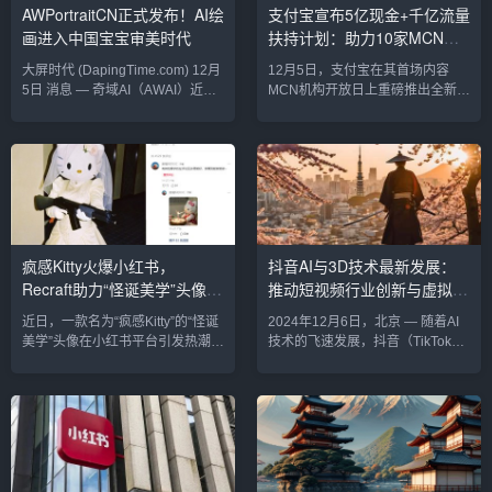
AWPortraitCN正式发布！AI绘
支付宝宣布5亿现金+千亿流量
视频，AI内容创作的全新边界作为
核心亮点：指定文字生成：用户只
画进入中国宝宝审美时代
扶持计划：助力10家MCN年
此次活动中的明星技术...
需输入文本，豆包即可在几秒内生
成带有指...
收入破千万
大屏时代 (DapingTime.com) 12月
12月5日，支付宝在其首场内容
5日 消息 — 奇域AI（AWAI）近日
MCN机构开放日上重磅推出全新内
正式发布全新AI绘画平台
容激励计划，计划投入5亿元现金
AWPortraitCN，这是全球首个专为
和千亿级流量，扶持优质内容创作
中国宝宝审美量身打造的图像生成
者和MCN机构。据悉，支付宝目标
模型。该平台旨在满足国内用户对
在一年内培育出10家年收入超千万
中式审美的追求，填补AI绘画在东
的MCN机构，同时进一步丰富平台
方文化表现力上的空白。专注中式
的内容生态。激励计划详情支付宝
审美，打造独特绘画体验
的全新激励计划聚焦财商教育和生
AWPortraitCN深植于中国文化，通
活服务领域，旨在提升原创内容的
疯感Kitty火爆小红书，
抖音AI与3D技术最新发展：
过深度学习和优化算法，能够生成
质量和多样性。计划的主要内容包
Recraft助力“怪诞美学”头像风
推动短视频行业创新与虚拟内
符合中国传统美学的艺术作品...
括：现金激励：全年总投入5亿
元，直接奖励优质内容创作者及
潮
容创造
近日，一款名为“疯感Kitty”的“怪诞
2024年12月6日，北京 — 随着AI
MCN...
美学”头像在小红书平台引发热潮。
技术的飞速发展，抖音（TikTok）
这款风格独特的头像以其离奇而精
正在加速AI和3D技术的融合应用，
致的视觉设计赢得了大量年轻用户
推动短视频行业的深度创新。作为
的关注，同时也掀起了一股用AI设
全球领先的短视频平台，抖音不仅
计工具Recraft创作个性化头像的浪
在推荐算法和内容创作上持续优
潮。疯感Kitty：怪诞与可爱的完美
化，还在虚拟现实（VR）、增强
融合“疯感Kitty”是一个融合了经典
现实（AR）和3D内容制作等方面
卡通形象Hello Kitty与超现实风格
取得了突破性进展。2024年12