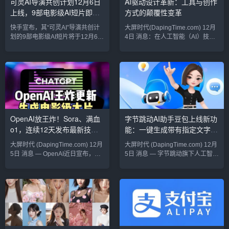
可灵AI导演共创计划12月6日
AI驱动设计革新：工具与创作
字创作带来了全新的可能性。AI驱
传播平台，正在不断优化其内容创
上线，9部电影级AI短片即将
方式的颠覆性变革
动，简化建模流程GGHead的最大
作工具。AI配图功能的推出，正是
亮点在于其智能化的AI驱...
响应了市场对更高效、更具创意...
亮相
快手宣布，其“可灵AI”导演共创计
大屏时代(DapingTime.com) 12月
划的9部电影级AI短片将于12月6日
4日 消息：在人工智能（AI）技术
正式上线。这些作品由“可灵AI”视
日新月异的发展下，设计行业正经
频生成大模型与9位知名导演共同
历一场前所未有的颠覆性变革。无
创作，标志着人工智能技术在影视
论是图像设计、UI/UX设计，还是
创作领域的创新应用。全球首个真
产品原型制作，AI的融入正在极大
实影像级AI生成模型“可灵AI”是快
地提升设计效率、丰富设计创作的
手推出的全球首个面向用户开放的
可能性，并推动整个行业的创新。
真实影像级视频生成大模型，自
传统的设计工具正在与AI技术深度
2024年6月6日上线以来，已累计
结合，出现了一批智能化的设计软
OpenAI放王炸！Sora、满血
字节跳动AI助手豆包上线新功
服务超过160万用户，生成了2500
件，它们能够快速生成创意、自动
o1，连续12天发布最新技
能：一键生成带有指定文字的
万张图片和1600万个视频。在本次
化处理设计任务，甚至为设计师提
导演共创...
供全新的灵...
术！
图片
大屏时代 (DapingTime.com) 12月
大屏时代 (DapingTime.com) 12月
5日 消息 — OpenAI近日宣布，将
5日 消息 — 字节跳动旗下人工智能
从12月5日（太平洋时间）起启动
助手“豆包”近日推出全新功能，支
为期12天的连续发布活动，每个工
持用户通过简单操作，一键生成带
作日通过直播展示一项新技术或产
有指定文字的图片。这一功能的推
品。这场被外界誉为“AI圣诞季”的
出旨在进一步提升用户的创意表达
技术狂欢，将涵盖重大发布和小型
效率，为社交、营销及内容创作提
惊喜，其中备受关注的Sora文本生
供新的助力。功能亮点：智能与创
成视频工具和新一代推理模型满血
意的结合“豆包”新上线的图片生成
版o1将成为亮点。Sora：从文本到
功能基于强大的AI技术，具备以下