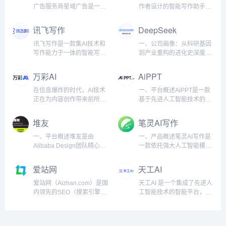
元。从精细化的关键词布局
激烈的市场中脱颖而出。 我
品——Manus。作为一款兼
务。我们的网站旨在为个人
广告服务商星域广告是一家
作者设计的智能写作助手，
到AI赋能的内容创作，搜外
们特别注重SEO生态，持续
具智能思考与高效执行的全
客户和公司实体提供专业的
以户外LED广告为核心的媒
致力于为创作者提供全方位
不断引领潮流，让每一位学
优化Google搜索排名，为客
能AI Agent，Manus不仅能
法律咨询、量身定制的解决
体整合传播公司。致力于为
的写作支持。无论你是小说
讯飞写作
DeepSeek
员都能掌握数字化时代的核
户带来更高质量的流...
够为用户提供精准的思维辅
方案以及高效的争议解决方
企业提供精准、高效、价值
新手还是资深作者，墨狐AI
心竞争力。我们...
助，更能在工作和生活中“交
式。全面的法律服务在常州
最大化的户外广告投放解决
都能帮助你在创作过程中轻
讯飞写作是一款集AI技术和
一、公司画像：从科研基因
付成果”，实现从“想”到“做”
律师事务所，我们提供广泛
方案，专注于为客户提供城
松应对情节编排、人物设
写作能力于一体的智能写作
到产业重构的进化史深度求
的无缝衔接。突破性性能与
的法律服务，以满足不同的
市优质商圈户外广告媒体资
定、语言润色等写作难题，
助手，旨在通过强大的人工
索（DeepSeek）成立于
核心优势Manus在最新的
需求：法律咨询：我们的平
源投放服务，以媒体品质提
提升创作效率和小说质量。
智能支持，提高工作效率和
2022年，是一家以“极致效
万彩AI
AiPPT
GAIA基准测试中取得了
台可就劳动争议、合同纠纷
升价值，助力品牌传播强势
核心功能智能剧情生成墨狐
创作质量。无论是日常办公
率”为核心理念的人工智能公
SOT...
和民事诉讼等问题提供即时
曝光和深度影响力，加深消
AI可以根据用户提供的基本
文档、创意写作、内容编
司，创始团队由清华大学、
在信息爆炸的时代，AI技术
一、平台概述AiPPT是一款
在线法律咨询。企业...
费者记忆感知，强化品牌形
设定，自动生成丰富的故事
辑，还是专业报告、会议纪
北京大学等顶尖高校的AI科
正在为内容创作带来前所未
基于先进人工智能技术的智
象，提升品牌市场竞争力，
情节、场景描述和人物对
要等，讯飞写作都能为用户
学家与微软、谷歌等科技巨
有的变革。万彩AI作为一款
能演示文稿制作工具，致力
做客户最信赖的广告发布服
话，帮助用户快速构建小说
提供精准、高效的写作解决
头的工程专家组成。公司成
强大的AI内容创作工具合
于为用户提供一种快速、高
堆友
笔灵AI写作
务商。 专业团队，用心服务
框架，避免创作时遇到的“卡
方案。核心功能AI对话写作
立之初即获得红杉中国、高
集，正是应对这一时代挑战
效且专业的PPT制作体验。
核心区位，助力品牌强势曝
文”问题。人物塑造与对话编
讯飞写作支持与用户进行智
瓴资本等机构超5亿美元A轮
而生。它不仅提供AI智能写
无论是商务演示、教育课
一、平台概述堆友是由
一、产品概述笔灵AI写作是
光 优质...
排墨狐AI...
能对话，帮助快速生成各类
融资，估值突破30亿美元，
作支持，还将AI换脸、照片
件、项目路演还是日常工作
Alibaba Design团队精心打
一款依托强大人工智能模型
文档内容。无论是起草报
创下中国AI初创企业融资速
数字人制作和AI短视频制作
汇报，AiPPT都能够凭借其
造的设计师全成长周期服务
的写作助手，旨在帮助用户
告，还是编写邮件，只需简
度纪录。核心定位：技术信
等功能集成于一体，为创作
强大的智能算法和用户友好
平台，专为设计师提供品
高效提升写作效率和质量，
爱站网
天工AI
单指令，AI就能根据需求自
仰：专注通用人工智能
者提供了更为广阔的创作空
的设计，帮助用户轻松创作
质、效率、技能、成就、收
让创作更加轻松、愉悦。通
动生成草稿，为用户节省时
（AGI）技术研发与商业
间。无论是文章写作、视频
出吸引眼球的PPT演示文
入等五大核心价值的全方位
过深入分析文本、智能改写
爱站网（Aizhan.com）是国
天工AI 是一个集成了先进人
间，提升写作效...
化...
创作，还是图像处理，万彩
稿。平台通过自动排版、智
服务。平台通过深入研究设
与续写，笔灵AI写作不仅能
内领先的SEO（搜索引擎优
工智能技术的智能平台，专
AI都能通过先进的人工智能
能内容填充、实时协作等多
计师的多样化需求，致力于
优化现有的内容，还能拓展
化）工具平台，致力于为站
注于为工业企业提供全方位
技术帮助用户提升创作效
项功能，极大地提升了演示
为设计师提供便捷、高效、
创作思路，提升作品的连贯
长、企业和个人提供全方位
的AI应用支持。通过低门槛
率、拓展创作领域，解锁无
文稿的制作效率和质量，成
创新的设计工具和资源，帮
性和吸引力。其强大的人工
的SEO优化解决方案和数据
的接入方式，天工AI帮助企