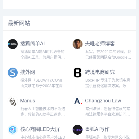
装，再到下游显示工程与商业运
芯片出货量到下游的工程渠道反
营，产业链各环节的开工率与订
馈，均显示出温和增长的态势。
单量均呈现稳步回升态势。业内
特别是在国内文旅夜游、商业综
普遍认为，此轮复苏并非简单的
合体改造及体育场馆升级等项目
最新网站
周期性反弹，而是由技术迭代与
的带动下，小间距与租赁屏市场
应用场景拓宽共同驱动的结构性
率先企稳。与此同时，海外市场
增长。尤其是Micro LED与COB
在欧美体育赛事、中东大型活动
封装技术的规模化落地，让LED
等需求拉动下，出口订单明显回
搜狐简单AI
夫唯老师博客
显示屏在亮度、可靠性、功耗等
暖。行业从业者普遍感受到，市
核心指标上实现对传统LCD的跨
场不再是简单的价格战，而是向
搜狐简单AI是AI时代必备的
其实，在2021年的时候，我
代领先，进
场景化、定制化解决方案转
全能AI工具，为用户提供全
已经带领团队启动Google
方位AI服务，如AI绘图、AI
SEO的项目，那时候各个国
写作、AI在线图片处理。提
家之间来往封闭，某一天我
搜外网
跨境电商研究
供海量图片制作设计模板：
突发奇想，如果口罩结束，
电商图，logo设计，证件
岂不是有大量的外国人要来
搜外网（SEOWHY.COM)，
BoxPHP 专注于为跨境电商
照，智能抠图，图片高清修
中国？于是我安排因口罩正
由夫唯老师于2008年在深圳
提供智能化解决方案，致力
复，一键去水印，一键换背
空闲的技术团队马上创建几
创建。自百度SEO启航，现
于通过Google SEO技术、
景等各种应用场景。新手小
个入境旅游的网站。Google
已扬帆于Google、抖音、小
PHP/前端开发和AI工具的深
Manus
Changzhou Law
白也能轻松玩转AI。产品功
收录很容易，竞争性不强的
红书、阿里巴巴等多维SEO
度融合，帮助企业快速提升
能：AI作图：用户可以通过
长尾词，排名也很容易。谁
蓝海。我们不仅是搜索引擎
市场竞争力。基于
随着人工智能技术的不断进
常州法律：您值得信赖的常
文字描述生成各种风格的图
知2024年开始还真有大量的
优化的深耕者，更是数字化
Laravel/PHP高效开发框
步，传统的AI助手正逐步向
州法律服务平台欢迎访问常
片，满足不同创作需求。
国外游客搜索中国各个知名
时代技能升级的引路人。在
架，结合Vue.js/React前端
真正具备独立思考和决策能
州法网，常州法网是常州首
Prompt社区：为用户提供一
城市和景点的长尾词，对接
这里，传统SEO智慧与新兴
技术，BoxPHP为全球电商
力的全能智能体进化。近
屈一指的在线法律平台，致
核心商圈LED大屏
墨狐AI写作
个分享和交流AI提示词的平
我众多国内旅游业务的搜外
平台策略交织碰撞，为学员
企业提供一站式平台开发与
日，一支中国研发团队震撼
力于为常州地区提供全面的
媒体
台，帮助大家更...
同学，这样，这个新...
开启通往数字化营销的新纪
优化服务，助力电商平台在
发布了全球首款AI Agent产
法律咨询和专业的法律服
中心城市核心商圈户外LED
墨狐AI是一款专为网文小说