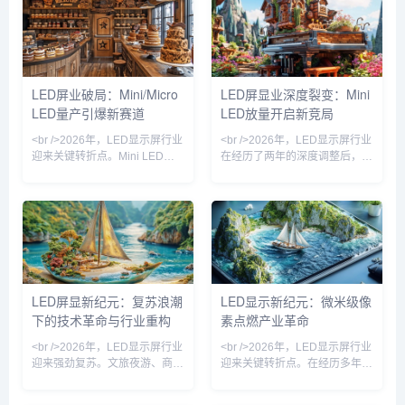
中，超过两位数的小型厂商被迫
速放缓，中小厂商的生存空间被
关停产线或转型代工，而头部企
急剧压缩，而头部企业则通过规
业则通过产能整合与渠道下沉进
模效应和技术壁垒进一步巩固地
一步扩大份额。这一轮洗牌并非
位。这一轮洗牌并非简单的市场
简单的周期波动，而是技术迭代
波动，而是产业从粗放式扩张转
LED屏业破局：Mini/Micro
LED屏显业深度裂变：Mini
与需求升级共同作用的结果。
向精细化运营的必然阵痛。<br
LED量产引爆新赛道
LED放量开启新竞局
<br /><br /><br />在行业整体承
/><br /><br />推动此轮洗牌的深
压的背景下，技术路线之争成为
层原因，首先是供需关系的根本
<br />2026年，LED显示屏行业
<br />2026年，LED显示屏行业
决定企业
性逆
迎来关键转折点。Mini LED与
在经历了两年的深度调整后，呈
Micro LED技术从实验室走向规
现出明显的复苏态势。从下游需
模化产线，芯片尺寸微缩至50
求看，租赁市场、广电虚拟拍
微米以下，巨量转移良率首次突
摄、以及商业地产的裸眼3D大
破99.9%，为超高清显示面板的
屏成为拉动增长的三驾马车。尤
商用化扫清障碍。业内头部企业
其在文旅夜游和赛事经济带动
相继发布基于玻璃基板的Micro
下，小间距及微间距产品的出货
LED拼接屏，像素间距低至
量同比增幅显著。产业链上游的
P0.3，亮度与对比度达到OLED
芯片厂和封装厂稼动率回升至健
LED屏显新纪元：复苏浪潮
LED显示新纪元：微米级像
水平，但寿命与功耗优势显著。
康水平，渠道库存回归良性。但
下的技术革命与行业重构
素点燃产业革命
这一突破不仅解决了大尺寸显示
值得注意的是，复苏并非普惠
的成本痛点，更催生了透明
式，头部企业与中小厂商的订单
<br />2026年，LED显示屏行业
<br />2026年，LED显示屏行业
分化加剧，行业整体呈现出“总
迎来强劲复苏。文旅夜游、商业
迎来关键转折点。在经历多年同
量
地产、体育赛事等场景需求集中
质化竞争后，技术突破成为打破
释放，沉寂多年的户外广告市场
僵局的唯一钥匙。其中，Micro