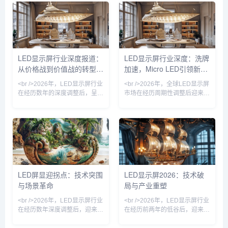
重获生机。据行业观察，上半年
LED（微发光二极管）显示技术
主流厂商订单量普遍回升，尤其
从实验室走向量产线，成为今年
是小间距LED在会议室、控制室
最耀眼的技术路线。与传统的
等专业显示领域的渗透率进一步
LCD和OLED不同，Micro LED
提升。与此同时，海外市场成为
将LED芯片微缩至微米级，实现
增长引擎，东南亚、中东等地区
更高的亮度、更低的功耗和更长
LED显示屏行业深度报道：
LED显示屏行业深度：洗牌
的数字标牌项目加速落地，中国
的寿命。多家头部厂商已展示基
从价格战到价值战的转型之
加速，Micro LED引领新赛
LED显示屏出口额创下新高。
于巨量转移技术的全彩样机，像
<br /><br />值得注意的是，这
素间距突破0.3毫米，肉眼几乎
路
道
<br />2026年，LED显示屏行业
<br />2026年，全球LED显示屏
轮复苏并非
无
在经历数年的深度调整后，呈现
市场在经历周期性调整后迎来温
出明显的复苏态势。多家上市公
和复苏。随着数字户外广告、虚
司发布的财报显示，受益于户外
拟拍摄、高端会议显示等新兴场
广告、舞台租赁、虚拟拍摄等下
景的渗透率快速提升，行业不再
游需求的持续回暖，头部企业的
单纯依赖传统户外大屏的存量替
营收和净利润均实现双位数增
换，而是向更精细化的应用层级
长。行业整体产能利用率回升至
拓展。据多家券商研报援引的产
健康水平，此前困扰行业的低价
业链调研信息，小间距LED在控
竞争局面得到有效遏制。<br />
制室、演播室等专业市场的出货
LED屏显迎拐点：技术突围
LED显示屏2026：技术破
<br />这一轮复苏并非简单的周
量同比回升，而租赁市场也因演
与场景革命
局与产业重塑
期性反弹，而是行业结构性升级
艺活动常态化而保持稳定增长。
的结果。过去三年间，小间距
\n\n值得注意的是，透明屏、柔
<br />2026年，LED显示屏行业
<br />2026年，LED显示屏行业
LED和Mini
性屏等创新形态开始
在经历数年深度调整后，迎来实
在经历前两年的低谷后，迎来新
质性复苏。从上游芯片到中游封
一轮复苏周期。从产业链上游的