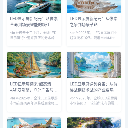
LED显示屏新纪元：从像素
LED显示屏新纪元：从像素
革命到场景智能的跃迁
之争到场景革命
<br />过去十二个月，全球LED
<br />2025年，LED显示屏行业
显示屏行业迎来真正的分水岭。
迎来技术拐点。随着Mini/Micro
根据最新市场报告，2025年上
LED芯片成本在一年内下降逾
半年Mini LED显示产品出货量
40%，曾经局限于高端商用市场
同比增长超过180%，而Micro
的超高清显示技术，正以前所未
LED在高端商用显示领域的试点
有的速度渗透至会议室、家庭影
项目数量较去年同期翻了四倍。
院乃至车载显示领域。据最新供
三星、LG、利亚德、洲明科技
应链数据显示，京东方、利亚
等头部企业相继推出像素间距低
德、洲明科技等头部厂商的Mini
于0.3毫米的巨幕产品，将“无缝
LED背光模组出货量同比激增
LED显示屏迎来“超高清
LED显示屏逆势突围：从价
拼接”与“超高亮度”推向新高度。
180%，而三星、索尼主导的
+AI”双引擎，户外广告与虚
格战到技术战的产业变局
与此同时，COB（板上芯片）
Micro LED大屏则首次将价格拉
封装技术良率突破95%，使得小
入10万元区间。这一轮由材
拟拍摄成增长双极
<br />2025年，全球LED显示屏
<br />2023年，全球LED显示屏
市场在经历两年调整后迎来强劲
市场经历了一轮前所未有的震
复苏。根据最新行业报告，小间
荡。上游芯片价格暴跌、下游需
距LED（P1.0以下）出货量同比
求疲软，行业一度陷入“卖一块
增长38%，而Mini LED直显产
亏一块”的恶性竞争。然而，就
品在商用市场的渗透率首次突破
在外界以为LED显示屏将沦为传