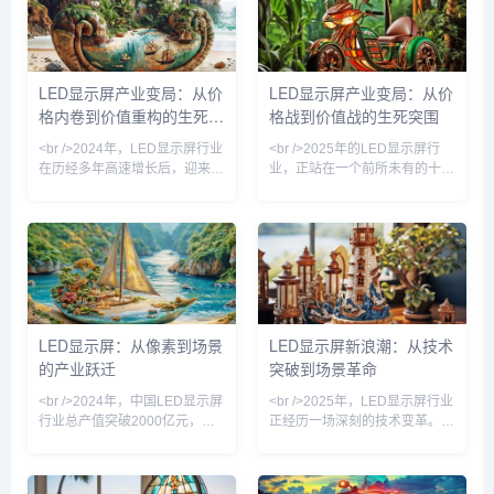
示器的量产，其亮度、对比度和
场。同时，巨量转移技术效率提
色彩表现力均超越传统LCD，甚
升十倍以上，使得大尺寸超高清
至在某些维度上可与OLED抗
LED显示面板的成本下降约
衡。更引人注目的是，Micro
40%。此外，COB封装与
LED显示屏产业变局：从价
LED显示屏产业变局：从价
LED技术已从实验室走向小规模
MIP（Micro in Package）路线
格内卷到价值重构的生死竞
格战到价值战的生死突围
商用，苹果、三星等巨头纷纷加
之争愈演愈烈，但二者共同推动
大投入，试图抢占下一代
了LED显示
速
<br />2024年，LED显示屏行业
<br />2025年的LED显示屏行
在历经多年高速增长后，迎来深
业，正站在一个前所未有的十字
度调整期。据最新行业报道，传
路口。过去十年，中国厂商凭借
统P2.0以下小间距产品价格战白
成本优势横扫全球市场，但如
热化，部分厂商毛利率跌破
今，传统小间距LED的毛利空间
15%，而P0.9以下微间距市场
已被极度压缩，价格战不再是万
却保持30%以上增速。利亚德、
能钥匙。最新行业数据显示，
洲明科技、艾比森等头部企业纷
P1.2以下微间距产品出货量同比
纷加码 Micro LED 中试线，试
暴增87%，而P2.5以上常规产
图在下一代显示技术上建立壁
品的价格却跌破历史冰点——这
LED显示屏：从像素到场景
LED显示屏新浪潮：从技术
垒。与此同时，RGB封装龙头
预示着行业正从“拼规模”转向“拼
的产业跃迁
突破到场景革命
国星光电与芯片厂商三安光电的
技术”的新阶段。<br /><br /><br
垂直整合案例，揭示了行业从
/>如果说过去五年是小间
<br />2024年，中国LED显示屏
<br />2025年，LED显示屏行业
“拼产能”转
行业总产值突破2000亿元，但
正经历一场深刻的技术变革。从
市场早已告别“拼价格”的粗放年
传统SMD到COB（板上芯片）
代。过去一年，小间距
封装，再到被视为终极显示方案
LED（P1.2以下）市占率首次超
的Micro LED，技术路径的竞争