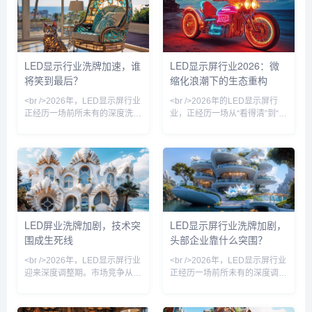
过传统DIP产品，Mini LED背光
愈发激烈。多家头部企业已在
显示器的全球出货量同比猛增逾
COB产线上实现规模化量产，
150%。行业共识正在形成：单
良率与成本控制取得关键突破，
纯的“亮度”“刷新率”指标已无法
使得P1.0以下的小间距产品不再
支撑溢价，取而代之的是“场景
是高端市场的专属。与此同时，
LED显示行业洗牌加速，谁
LED显示屏行业2026：微
适配力”和“数据交互能力”。从舞
Micro LED虽然尚未完全跨越巨
将笑到最后？
缩化浪潮下的生态重构
台租赁到指挥中心，从裸眼3D
量转移与修复的成本门槛，但在
地标到车载屏，LED显示屏正从
透明显示、车载HUD等细分场
<br />2026年，LED显示屏行业
<br />2026年的LED显示屏行
景已
正经历一场前所未有的深度洗
业，正经历一场从“看得清”到“看
牌。过去几年，行业在经历疫情
不出来”的静默革命。过去一年
冲击、原材料价格上涨、下游需
间，多家头部厂商在Micro LED
求萎缩等多重压力后，终于迎来
巨量转移环节实现了良率跃升，
了一轮残酷的优胜劣汰。据行业
将像素间距从P0.9进一步压缩至
观察，头部企业通过技术降本和
P0.3以下。这不再是单纯的参数
渠道下沉持续扩大份额，而缺乏
竞赛，而是半导体工艺与显示工
核心竞争力的中小厂商则面临订
程的深度耦合。行业内部人士透
单锐减、资金链断裂的困境。这
露，采用激光剥离与新型印章转
LED屏业洗牌加剧，技术突
LED显示屏行业洗牌加剧，
一轮的洗牌并非简单的市场收
移技术的产线，已能完成单批次
围成生死线
头部企业靠什么突围？
缩，而是产业逻辑的根本性重塑
数十万颗芯片的高效键合，缺陷
——从“拼价格”转向“拼价值”，
率降至百万分之一量级。这一突
<br />2026年，LED显示屏行业
<br />2026年，LED显示屏行业
从“规模扩张”转向“精益
破直接
迎来深度调整期。市场竞争从增
正经历一场前所未有的深度调
量扩张转向存量博弈，缺乏核心
整。曾经“千屏大战”的繁荣景象
技术与资金实力的中小企业加速
逐渐褪色，取而代之的是更为残
出清。据行业观察，过去一年
酷的优胜劣汰。随着市场需求增