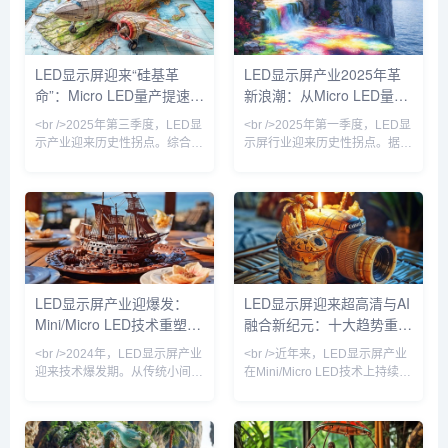
15%。多家头部屏厂透露，二季
统制造业的“夕阳产业”时，一批
度订单排期已满，其中政务指挥
头部企业却通过Micro LED、
中心、企业会议室和高端零售门
COB封装、虚拟拍摄等新技
店成为主要需求方。与此同时，
术，硬生生撕开了一道增长口
LED显示屏迎来“硅基革
LED显示屏产业2025年革
上游芯片价格企稳，RGB封装
子。据TrendForce集邦咨询最
命”：Micro LED量产提速，
新浪潮：从Micro LED量产
产能利用率回升至85%以上，行
新数据，2024年全球LED显示
业库存周转天数较去年同期缩短
屏市场规模预计回温至75亿美
户外广告牌进入“透明+裸眼
到AI驱动内容生态的全面跃
<br />2025年第三季度，LED显
<br />2025年第一季度，LED显
12天
元，其中
3D”新时代
迁
示产业迎来历史性拐点。综合近
示屏行业迎来历史性拐点。据最
期十篇行业深度报道，最核心的
新产业链调研显示，Micro LED
变化是Micro LED（微发光二极
芯片的良率已从去年不足60%提
管）芯片成本同比下降31%，首
升至85%以上，而巨量转移设备
次逼近商用临界点。三星、
的单小时产能突破200万颗，这
LG、京东方等巨头相继宣布其
直接推动Micro LED显示模组的
Micro LED产线良率突破
综合成本下降超过40%。三星、
99.9%，而国内厂商三安光电、
LG以及国内京东方、利亚德等
华灿光电的MIP（Micro in
厂商，均在近期相继发布了针对
LED显示屏产业迎爆发：
LED显示屏迎来超高清与AI
Package）封装方案已实现月产
商业显示与高端家用市场的
Mini/Micro LED技术重塑显
融合新纪元：十大趋势重塑
能10万片。业内普遍认为，这
Micro LED新品，其中110英寸
标志着“硅基微显示”正式取
级别产品定价首次跌破1
示新格局
数字视觉生态
<br />2024年，LED显示屏产业
<br />近年来，LED显示屏产业
迎来技术爆发期。从传统小间距
在Mini/Micro LED技术上持续突
到Mini LED，再到Micro LED，
破。最新行业报道显示，多家头
显示技术正经历一场前所未有的
部厂商已实现Micro LED芯片良
变革。据最新行业报道，多家头
率超过99.9%，间距低于P0.3的
部企业已实现Mini LED背光显
超微显示屏开始进入高端商用市