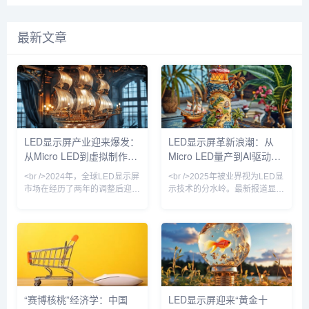
最新文章
LED显示屏产业迎来爆发：
LED显示屏革新浪潮：从
从Micro LED到虚拟制作，
Micro LED量产到AI驱动的
技术革命重塑千亿市场
户外广告新纪元
<br />2024年，全球LED显示屏
<br />2025年被业界视为LED显
市场在经历了两年的调整后迎来
示技术的分水岭。最新报道显
强劲复苏。根据最新行业报告，
示，三星、LG与京东方不约而
市场规模预计突破150亿美元，
同地在CES及ISE展会上推出了
同比增长18%。这一增长背后，
基于Micro LED技术的透明显示
是户外广告、舞台租赁、商业显
屏与可拉伸柔性屏，其中三星发
示、虚拟制作等多元场景的需求
布的110英寸无边框Micro LED
共振。在中国，深圳、惠州等地
电视，像素间距已缩小至0.4毫
的LED显示屏企业订单排产已至
米以下，峰值亮度突破4000尼
2025年二季度，产业链上下游
特。与此同时，国内龙头企业利
“赛博核桃”经济学：中国
LED显示屏迎来“黄金十
景气度显著回升。值得注意的
亚德与洲明科技宣布，其Micro