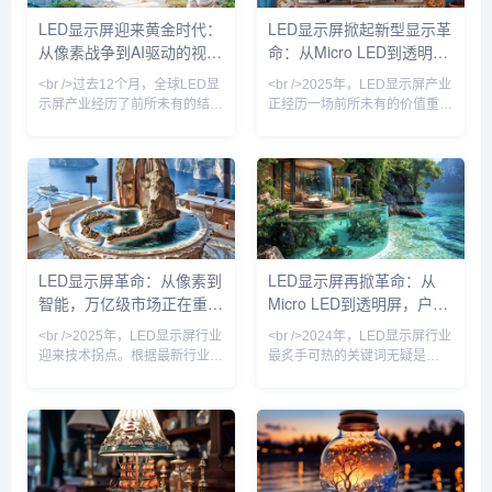
发布基于Micro LED的商用显示
时，国内厂商京东方、华灿光电
LED显示屏迎来黄金时代：
LED显示屏掀起新型显示革
屏新品，像素间距低至P0.3，亮
在Micro LED微显示领域发力，
从像素战争到AI驱动的视觉
命：从Micro LED到透明屏
度却达到惊人的5000尼特——
针对AR眼镜的0.12英寸全彩模
即使在正午阳光下，画面依然
组已进入小批量
革命
的万亿赛道竞速
<br />过去12个月，全球LED显
<br />2025年，LED显示屏产业
示屏产业经历了前所未有的结构
正经历一场前所未有的价值重
性变革。根据最新行业报告，
估。过去，人们习惯将LED显示
2024年全球LED显示屏市场规
屏视为户外广告、体育场馆的
模突破780亿美元，同比增长
“巨幕”工具；如今，随着Micro
23%，其中小间距LED（P1.2
LED、COB封装、MIP技术以及
以下）贡献了超过40%的增量。
虚拟拍摄（XR）场景的爆发，
这场增长并非单纯由需求拉动，
LED显示屏已经渗透到消费电
而是技术迭代引发的供给侧革命
子、车载显示、医疗可视化和沉
——Mini/Micro LED量产成本在
浸式文旅等高端领域。根据最新
LED显示屏革命：从像素到
LED显示屏再掀革命：从
18个月内下降近60%，使得原
行业报告，全球LED显示屏市场
智能，万亿级市场正在重塑
Micro LED到透明屏，户外
本用于高端指挥中心的超高清显
规模预计在2025年突破120亿美
示屏，如今已渗透至商业零售、
元，其中小间距及微间距产品贡
户外视觉体验
广告迎来黄金时代
<br />2025年，LED显示屏行业
<br />2024年，LED显示屏行业
献超
迎来技术拐点。根据最新行业报
最炙手可热的关键词无疑是
告，Micro LED（微发光二极
“Micro LED”。随着三星、索
管）技术已从实验室走向量产，
尼、LG以及国内京东方、利亚
其像素间距突破至P0.1以下，使
德等头部厂商相继突破巨量转移
得屏幕在近距离观看时实现“无
技术瓶颈，Micro LED的良率与
颗粒感”的细腻画质。与此同
成本正以超预期速度优化。据最
时，COB（板上芯片）封装技
新供应链消息，多家面板厂已开