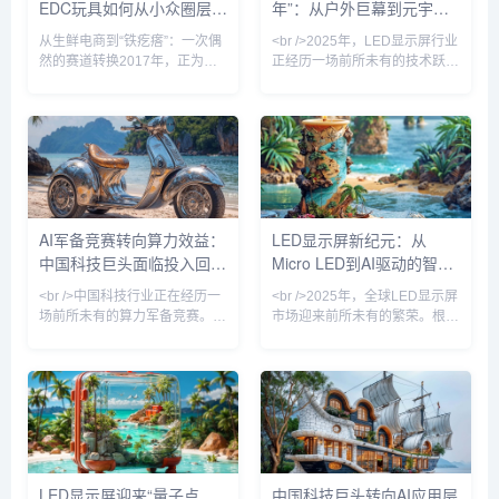
EDC玩具如何从小众圈层走
年”：从户外巨幕到元宇宙
是，小间距LED（P2.5以下）产
LED芯片巨量转移良率已提升至
品占比首次超过50%，成为市场
99.999%，成本
向亿级市场
入口，技术革命重塑百亿市
从生鲜电商到“铁疙瘩”：一次偶
<br />2025年，LED显示屏行业
绝对主力，
场
然的赛道转换2017年，正为生
正经历一场前所未有的技术跃
鲜电商生意焦头烂额的90后创
迁。最新发布的《全球LED显示
业者钱正阳，在海外网站上偶然
市场季度追踪报告》显示，第一
刷到一段金属指尖陀螺的视频。
季度全球LED显示屏出货量同比
那个在指尖高速旋转、发出机械
增长23%，其中Mini/Micro LED
声响的小物件，在瞬间为他提供
产品占比首次突破15%，成为增
了一种奇特的解压感。“当时就
长最快的细分赛道。多家头部厂
觉得这种东西太有意思了。”钱
商在集邦咨询的论坛上透露，
正阳在接受《天下网商》专访时
Micro LED芯片良率已提升至
AI军备竞赛转向算力效益：
LED显示屏新纪元：从
回忆道，“这种金属、会转、能
99.99%，成本较三年前下降
中国科技巨头面临投入回报
Micro LED到AI驱动的智慧
响的EDC玩具，一看到就有一
70%，这让原本只存在于实验室
种莫名的吸引力。”这一偶然发
的“像素级自发光”技术，
大考
显示革命
<br />中国科技行业正在经历一
<br />2025年，全球LED显示屏
现，最终导向了一次彻底的职业
场前所未有的算力军备竞赛。从
市场迎来前所未有的繁荣。根据
转向...
阿里、字节跳动到百度和腾讯，
多家行业媒体的最新报道，中国
各大巨头在AI基础设施上的资本
LED显示屏出口额同比增长超过
开支已攀升至历史最高水平。然
35%，而Micro LED技术正式从
而，随着英伟达高端芯片出口管
实验室走向量产，成为高端显示
制收紧以及国内替代方案尚未完
市场的“新宠”。与此同时，AI与
全成熟，一个尖锐的问题开始浮
LED显示技术的深度融合，正在
现：这场巨额投入究竟何时能够
重塑数字户外媒体、商业显示乃
转化为可持续的商业模式？站长
至车载显示的应用场景。从P0.4
LED显示屏迎来“量子点
中国科技巨头转向AI应用层
之家ChinaZ.com的最新产业动
超微间距到透明柔性屏，从裸眼