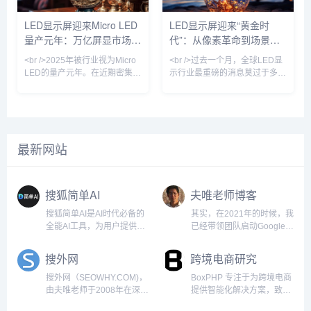
术加速普及，相较于传统
始小批量生产用于高端商显的
SMD（表面贴装）工艺，COB
Micro LED显示屏，像素间距突
LED显示屏迎来Micro LED
LED显示屏迎来“黄金时
在防潮、防碰撞、耐候性方面提
破P0.3，亮度、对比度与响应速
量产元年：万亿屏显市场正
代”：从像素革命到场景重
升显著，成为户外小间距市场的
度全面超越传统OLED。与此同
“新宠”。业内头部企业如利亚
时，Mini LED背光技术
在被重新定义
构，中国产业链如何领跑全
<br />2025年被行业视为Micro
<br />过去一个月，全球LED显
德、洲明科技等，在最
球？
LED的量产元年。在近期密集发
示行业最重磅的消息莫过于多家
布的十篇深度报道中，均指向同
头部厂商宣布Micro LED芯片良
一个核心事实：LED显示屏产业
率突破99.9%，并启动小批量
正经历从传统小间距向Micro级
产。这意味着被业界视为“终极
像素的跃迁。三星、LG、京东
显示技术”的Micro LED，终于从
方与利亚德等头部厂商在CES及
实验室走向生产线。与传统的
最新网站
ISE展会上相继展出透明Micro
LCD和OLED相比，Micro LED
LED橱窗屏和可拼接的P0.3以下
在亮度、响应速度、寿命和功耗
超微间距显示屏，标志着过去被
上具备代际优势，尤其在户外强
诟病良率低的Micro LED技术，
光环境下，其表现远超其他技术
搜狐简单AI
夫唯老师博客
如今已在巨量转移与修复环节取
路线。与此同时，Mini LED背
得突破性进展。多
光技术继续在高端电视
搜狐简单AI是AI时代必备的
其实，在2021年的时候，我
全能AI工具，为用户提供全
已经带领团队启动Google
方位AI服务，如AI绘图、AI
SEO的项目，那时候各个国
写作、AI在线图片处理。提
家之间来往封闭，某一天我
搜外网
跨境电商研究
供海量图片制作设计模板：
突发奇想，如果口罩结束，
电商图，logo设计，证件
岂不是有大量的外国人要来
搜外网（SEOWHY.COM)，
BoxPHP 专注于为跨境电商
照，智能抠图，图片高清修
中国？于是我安排因口罩正
由夫唯老师于2008年在深圳
提供智能化解决方案，致力
复，一键去水印，一键换背
空闲的技术团队马上创建几
创建。自百度SEO启航，现
于通过Google SEO技术、