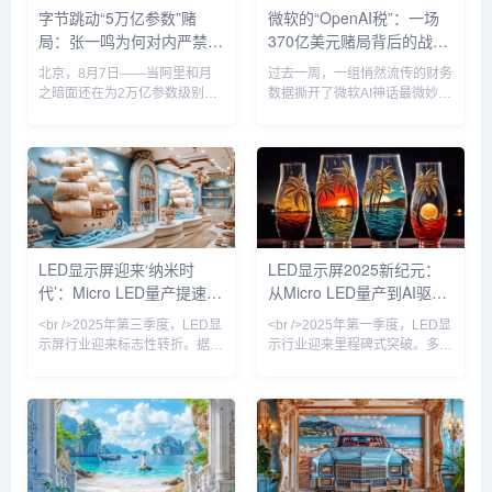
字节跳动“5万亿参数”赌
微软的“OpenAI税”：一场
规模的新标杆。该项目由Seed
OLED相比，Micro LED在亮
局：张一鸣为何对内严禁蒸
370亿美元赌局背后的战略
Foundation负责人项亮主导，
度、对比度、响应速度和功耗方
目前尚处早期阶段，涉及预训
面具有压倒性优势，尤其是在
馏、对外叫板整个AI圈？
悖论
北京，8月7日——当阿里和月
过去一周，一组悄然流传的财务
练、数据准备...
之暗面还在为2万亿参数级别的
数据撕开了微软AI神话最微妙的
模型暗自较劲时，字节跳动已经
一角。据最新披露，在截至
悄悄将靶心瞄准了一个近乎疯狂
2026年6月的财年中，OpenAI
的数字：5万亿。据知情人士向
为微软贡献了约241亿美元收
本刊确认，字节跳动内部正在讨
入，占微软AI业务总营收的
论训练一个参数规模超过5万亿
70%。而微软CEO萨蒂亚·纳德
的大语言模型——这一数字直接
拉在今年3月底刚刚高调宣布，
压过阿里Qwen 3.8-Max的2.4万
公司AI业务年收入有望突破370
亿和月之暗面K3的2.8万亿，使
亿美元——这意味着，每5美元
LED显示屏迎来‘纳米时
LED显示屏2025新纪元：
其成为中国已知参数规模最大的
AI收入中，就有3.3美元直接或
代’：Micro LED量产提速，
从Micro LED量产到AI驱动
AI模型项目。该计划由字节AI研
间接流经OpenAI的模型管道。
究机构Seed Foundation负责
这不是合作关系。这是单点依
户外广告牌开启像素革命
内容生态的颠覆性变革
<br />2025年第三季度，LED显
<br />2025年第一季度，LED显
人...
赖。当“首选伙伴”...
示屏行业迎来标志性转折。据最
示行业迎来里程碑式突破。多家
新供应链数据显示，Micro LED
头部厂商宣布Micro LED芯片良
芯片的巨量转移良率首次突破
率提升至99.9%，巨量转移效率
99.9%，核心制程成本较去年同
实现每秒5000万颗，直接推动
期下降32%。这意味着，曾经只
单位成本较去年同期下降40%。
存在于实验室的“下一代显示技
三星、索尼相继发布110英寸以
术”，正式迈入规模化量产窗口
上家用Micro LED电视，售价首
期。三星、LG以及京东方相继
次跌破10万美元门槛。与此同