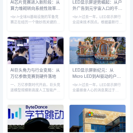
AI芯片竞赛进入新阶段：从
LED显示屏逆势崛起：从户
芯片，服务器供应链满负荷运
过10,000尼特，对比度接近无
算力堆砌转向系统性效率革
外广告到元宇宙入口的千亿
转。表面上看，这是一场关于未
限。一位参与测试的工程师向记
来算力主导权的军备竞赛，但越
者透露：“在阳光下观看Mi
命
赛道
<br />全球AI基础设施的军备竞
<br />过去一年，LED显示屏行
来越多的分析师开始追问：如此
赛正在经历一个微妙而关键的转
业迎来技术拐点。根据最新行业
折。过去两年间，头部云服务商
报告，Micro LED芯片良率突破
与大型科技企业竞相追逐百万卡
99.9%，巨量转移效率提升至每
级集群的部署，将模型参数规模
小时200万颗，推动单位成本同
推至十万亿级别。然而，最新发
比下降42%。三星、索尼、利亚
布的行业基准测试与头部企业的
德等头部厂商相继推出新一代
内部运营数据揭示了一个警示信
Micro LED商用显示屏，像素间
号：在现有主流架构下，GPU
距突破P0.3以下，实现真正意义
集群的线性扩展所带来的性能提
上的“无拼接缝”显示。与此同
AI巨头角力与行业变局：从
LED显示屏新纪元：从
升已明显放缓，而能耗成本与互
时，COB（板上芯片）封装技
万亿参数竞赛到硬件落地
Micro LED到AI驱动的户外
联延迟正以超线性速度攀升。多
术加速渗透，在P1.2以下小间距
位芯片设计领域的资深工程师指
市场占比首次超过50%，彻
媒体革命
一、万亿参数时代开启，巨头竞
<br />过去一年，LED显示屏行
出，单纯依赖晶体管密度和制程
逐模型规模新高度人工智能产业
业最振奋人心的消息莫过于
正经历一场前所未有的算力与参
Micro LED技术的商业化进程显
数规模的军备竞赛。据字节跳动
著加速。多家头部面板厂商相继
内部人士透露，该公司正讨论训
宣布其Micro LED生产线进入量
练参数规模超过5万亿的大语言
产阶段，良率从早期的不足50%
模型，这一数字将超越国内现有
提升至接近90%。这意味着曾经
最大模型——阿里巴巴通义千问
高高在上的Micro LED开始向高
的2.4万亿和月之暗面Kimi K3的
端商用显示和超大尺寸家用电视
2.8万亿参数，成为中国AI模型
市场渗透。与传统的LCD和