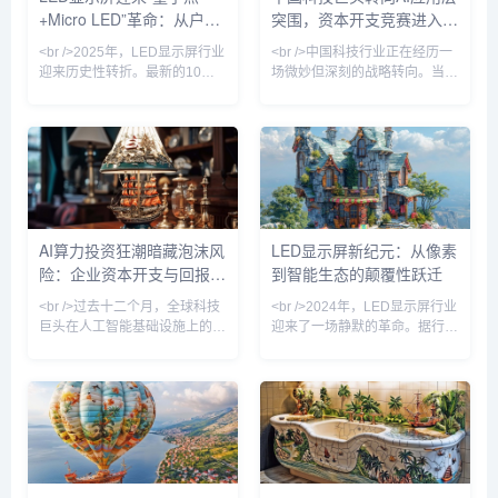
+Micro LED”革命：从户外
突围，资本开支竞赛进入下
态显示，行业焦点正从“抢卡”转
3D到虚拟制片，LED显示屏已
向“算力利用率”，这标志着中国
不再仅是显示设备，而是成为智
广告到元宇宙的视觉新纪元
半场
<br />2025年，LED显示屏行业
<br />中国科技行业正在经历一
AI发展进入了一
迎来历史性转折。最新的10篇
场微妙但深刻的战略转向。当全
深度报道显示，传统COB（板
球投资者仍在紧盯英伟达GPU
上芯片）与新兴量子点（QD）
的供货排期与数据中心建设进度
技术的结合，正在重新定义“显
时，多家头部互联网公司在本季
示质量”。三星、索尼、利亚德
度财报电话会上悄然调整了叙事
等头部厂商相继发布基于Micro
口径：不再将“千卡集群”或“万亿
LED（微发光二极管）的透明屏
参数”作为首要卖点，转而强调
与柔性屏，其峰值亮度突破
AI功能在广告系统、云计算、本
10000尼特，色域覆盖率超越
地生活服务等核心业务中的实际
AI算力投资狂潮暗藏泡沫风
LED显示屏新纪元：从像素
BT.2020标准120%，而功耗仅
转化率。<br /><br />这一变化
险：企业资本开支与回报缺
到智能生态的颠覆性跃迁
为同尺寸LCD的40%。最引人
与站长之家（ChinaZ.com）近
注目的是，“量子点色转换”技术
期监测到的产业数据相互印证。
口拉大
<br />过去十二个月，全球科技
<br />2024年，LED显示屏行业
解决了
根据
巨头在人工智能基础设施上的资
迎来了一场静默的革命。据行业
本开支累计超过两千亿美元，这
最新报道，Micro LED（微发光
一数字仍在以季度环比两位数的
二极管）的巨量转移技术良率首
速度增长。从微软、谷歌到亚马
次突破99.9%，这意味着困扰业
逊，各大云服务商争相建设超大
界十年的成本壁垒开始崩塌。三
规模数据中心，英伟达的GPU
星、索尼以及中国厂商京东方、
订单排期已延伸至2026年。中
三安光电均在近日发布了新一代
国市场上，阿里、百度、字节跳
Micro LED显示屏，像素间距首
动等企业同样不遗余力地购入AI
次下探至0.1毫米以下，亮度超