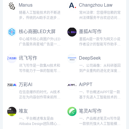
景等各种应用场景。新手小
个入境旅游的网站。Google
已扬帆于Google、抖音、小
PHP/前端开发和AI工具的深
Manus
Changzhou Law
白也能轻松玩转AI。产品功
收录很容易，竞争性不强的
红书、阿里巴巴等多维SEO
度融合，帮助企业快速提升
能：AI作图：用户可以通过
长尾词，排名也很容易。谁
蓝海。我们不仅是搜索引擎
市场竞争力。基于
随着人工智能技术的不断进
常州法律：您值得信赖的常
文字描述生成各种风格的图
知2024年开始还真有大量的
优化的深耕者，更是数字化
Laravel/PHP高效开发框
步，传统的AI助手正逐步向
州法律服务平台欢迎访问常
片，满足不同创作需求。
国外游客搜索中国各个知名
时代技能升级的引路人。在
架，结合Vue.js/React前端
真正具备独立思考和决策能
州法网，常州法网是常州首
Prompt社区：为用户提供一
城市和景点的长尾词，对接
这里，传统SEO智慧与新兴
技术，BoxPHP为全球电商
力的全能智能体进化。近
屈一指的在线法律平台，致
核心商圈LED大屏
墨狐AI写作
个分享和交流AI提示词的平
我众多国内旅游业务的搜外
平台策略交织碰撞，为学员
企业提供一站式平台开发与
日，一支中国研发团队震撼
力于为常州地区提供全面的
媒体
台，帮助大家更...
同学，这样，这个新...
开启通往数字化营销的新纪
优化服务，助力电商平台在
发布了全球首款AI Agent产
法律咨询和专业的法律服
中心城市核心商圈户外LED
墨狐AI是一款专为网文小说
元。从精细化的关键词布局
激烈的市场中脱颖而出。 我
品——Manus。作为一款兼
务。我们的网站旨在为个人
广告服务商星域广告是一家
作者设计的智能写作助手，
到AI赋能的内容创作，搜外
们特别注重SEO生态，持续
具智能思考与高效执行的全
客户和公司实体提供专业的
以户外LED广告为核心的媒
致力于为创作者提供全方位
不断引领潮流，让每一位学
优化Google搜索排名，为客
能AI Agent，Manus不仅能
法律咨询、量身定制的解决
体整合传播公司。致力于为
的写作支持。无论你是小说
讯飞写作
DeepSeek
员都能掌握数字化时代的核
户带来更高质量的流...
够为用户提供精准的思维辅
方案以及高效的争议解决方
企业提供精准、高效、价值
新手还是资深作者，墨狐AI
心竞争力。我们...
助，更能在工作和生活中“交
式。全面的法律服务在常州
最大化的户外广告投放解决
都能帮助你在创作过程中轻
讯飞写作是一款集AI技术和
一、公司画像：从科研基因
付成果”，实现从“想”到“做”
律师事务所，我们提供广泛
方案，专注于为客户提供城
松应对情节编排、人物设
写作能力于一体的智能写作
到产业重构的进化史深度求
的无缝衔接。突破性性能与
的法律服务，以满足不同的
市优质商圈户外广告媒体资
定、语言润色等写作难题，
助手，旨在通过强大的人工
索（DeepSeek）成立于
核心优势Manus在最新的
需求：法律咨询：我们的平
源投放服务，以媒体品质提
提升创作效率和小说质量。
智能支持，提高工作效率和
2022年，是一家以“极致效
万彩AI
AiPPT
GAIA基准测试中取得了
台可就劳动争议、合同纠纷
升价值，助力品牌传播强势
核心功能智能剧情生成墨狐
创作质量。无论是日常办公
率”为核心理念的人工智能公
SOT...
和民事诉讼等问题提供即时
曝光和深度影响力，加深消
AI可以根据用户提供的基本
文档、创意写作、内容编
司，创始团队由清华大学、
在信息爆炸的时代，AI技术
一、平台概述AiPPT是一款
在线法律咨询。企业...
费者记忆感知，强化品牌形
设定，自动生成丰富的故事
辑，还是专业报告、会议纪
北京大学等顶尖高校的AI科
正在为内容创作带来前所未
基于先进人工智能技术的智
象，提升品牌市场竞争力，
情节、场景描述和人物对
要等，讯飞写作都能为用户
学家与微软、谷歌等科技巨
有的变革。万彩AI作为一款
能演示文稿制作工具，致力
做客户最信赖的广告发布服
话，帮助用户快速构建小说
提供精准、高效的写作解决
头的工程专家组成。公司成
强大的AI内容创作工具合
于为用户提供一种快速、高
堆友
笔灵AI写作
务商。 专业团队，用心服务
框架，避免创作时遇到的“卡
方案。核心功能AI对话写作
立之初即获得红杉中国、高
集，正是应对这一时代挑战
效且专业的PPT制作体验。
核心区位，助力品牌强势曝
文”问题。人物塑造与对话编
讯飞写作支持与用户进行智
瓴资本等机构超5亿美元A轮
而生。它不仅提供AI智能写
无论是商务演示、教育课
一、平台概述堆友是由
一、产品概述笔灵AI写作是
光 优质...
排墨狐AI...
能对话，帮助快速生成各类
融资，估值突破30亿美元，
作支持，还将AI换脸、照片
件、项目路演还是日常工作
Alibaba Design团队精心打
一款依托强大人工智能模型
文档内容。无论是起草报
创下中国AI初创企业融资速
数字人制作和AI短视频制作
汇报，AiPPT都能够凭借其
造的设计师全成长周期服务
的写作助手，旨在帮助用户