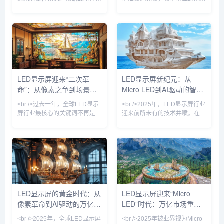
报告，Micro LED芯片良率突破
与结构正成为决定行业座次的核
95%大关，核心制造成本较三年
心变量。本周，两家全球最具影
前下降60%，三星、苹果、京东
响力的科技投资主体——
方等巨头纷纷加速布局。此前被
Alphabet Inc. 与软银集团——
诟病为“实验室技术”的Micro
相继披露了规模空前的债务融资
LED，如今已出现在高端商用显
方案，清晰勾勒出这场AI军备竞
示、车载AR-HUD乃至可穿戴设
赛已迈入高杠杆、长周期、重资
备中。某头部面板厂商透露，其
本的新阶段。据知情人士及监管
LED显示屏迎来“二次革
LED显示屏新纪元：从
新一代Micro LED显示屏的亮度
文件显示，谷歌母公司Alphabet
命”：从像素之争到场景智
Micro LED到AI驱动的智慧
已达到10000尼特，功耗却降低
计划在公开市场分十批发行公司
40%，寿命超过
债券，期限横跨2年至40年，总
能的跃迁
屏革命
<br />过去一年，全球LED显示
<br />2025年，LED显示屏行业
筹资目标介于20...
屏行业最核心的关键词不再是
迎来前所未有的技术井喷。在刚
“间距越小越好”，而是“单位成本
刚结束的全球显示技术博览会
下的光效与寿命最优解”。根据
上，三星、LG、京东方等巨头
最新的十份产业调研报告，
同时展示了基于Micro LED技术
Micro LED在60英寸以下显示领
的全新产品线，像素间距首次突
域的良率突破至99.99%的实验
破P0.3以下，亮度达到10000尼
室水平，而巨量转移设备成本同
特，对比度提升至理论极限。更
比降低42%，这直接推动三星、
令人振奋的是，中国企业利亚德
索尼与国内京东方系厂商将
与晶电合作的Micro LED量产线
LED显示屏的黄金时代：从
LED显示屏迎来“Micro
Micro LED商用时间表提前至
正式投产，成本较去年下降
像素革命到AI驱动的万亿级
LED”时代：万亿市场重塑
2025年Q3。与此同时，
40%，这标志着Micro LED从
COB（板上芯片）封装技术占
“实验室黑科技”正式走向商
视觉生态
视觉革命
<br />2025年，全球LED显示屏
<br />2025年被业界视为Micro
据P1.2以下