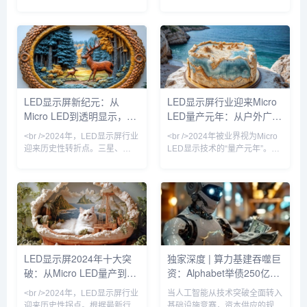
装等多次技术迭代后，终于迎来
23%，达到创纪录的87亿美
真正的“代际跃迁”。2025年，三
元。这一增长背后，是户外数字
星、索尼与国内京东方、利亚德
广告牌的全面升级与影视虚拟制
相继宣布Micro LED芯片良率突
作棚的井喷式扩张。在纽约时代
破99.99%，像素点间距进入
广场，一块面积超过2000平方
P0.3以下微米级时代。这意味
米的裸眼3D LED屏刚刚刷新了
着，LED显示屏首次能在保持无
吉尼斯世界纪录；而在好莱坞，
缝拼接优势的同时，实现堪比
超过60%的绿幕影棚已替换为
LED显示屏新纪元：从
LED显示屏行业迎来Micro
OLED的对比度与色彩表现，且
LED虚拟背景墙。业内分析师指
Micro LED到透明显示，
LED量产元年：从户外广告
功耗降低40%以上。行业分析师
出，LED显示屏正从“显示工具”
指出，Micro LED的量
进化为“空间交互媒介”，其单位
2024年技术革命如何重塑
到虚拟影棚的颠覆性变革
<br />2024年，LED显示屏行业
<br />2024年被业界视为Micro
面积产值较五年
视觉产业
迎来历史性转折点。三星、
LED显示技术的“量产元年”。最
LG、京东方等巨头相继宣布
新行业报告显示，随着巨量转移
Micro LED产线良率突破99%的
良率提升至99.999%以上，三
关键节点，而苹果手表率先采用
星、苹果、京东方等头部厂商的
Micro LED面板的消息更让整个
Micro LED生产线已实现小批量
产业链沸腾。据《华尔街日报》
出货。与传统的LCD和OLED相
获得的供应链数据，Micro LED
比，Micro LED在亮度、响应速
芯片成本在过去12个月中下降
度和功耗方面具有压倒性优势，
了42%，远超行业年初预测的
尤其是在户外强光环境下，其亮
LED显示屏2024年十大突
独家深度 | 算力基建吞噬巨
25%。这意味着，曾经被视为
度可达20000nit以上，且寿命超
破：从Micro LED量产到AI
资：Alphabet举债250亿，
“天价”的Micro LED电视，零售
过100000小时。业内分析师指
价有望在2025年降至
出，今年
驱动数字户外广告的革命性
软银质押OpenAI股权撬动
<br />2024年，LED显示屏行业
当人工智能从技术突破全面转入
蜕变
百亿贷款
迎来历史性拐点。根据最新行业
基础设施竞赛，资本供应的规模