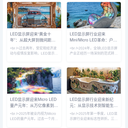
新数据显示，国内超高清LED显
弹，而是技术代际切换带来的价
示屏市场规模已突破800亿元，
值重估。过去三年，Mini LED
同比增长23%。从北京冬奥会到
背光在电视和笔记本上的渗透率
杭州亚运会，从城市地标裸眼
从5%飙升至38%，而Micro
3D大屏到虚拟制片影棚，LED
LED芯片成本以每年35%的速度
显示屏正从传统的“显示工具”升
下探——三星、京东方、利亚德
LED显示屏迎来“黄金十
LED显示屏行业迎来
级为“沉浸式体验载体”。值得注
与友达的产线良率在近两个季度
年”：从超大屏到微间距，
Mini/Micro LED革命：户外
意的是，今年发布的《LED显示
相继突破99.9%的生死线。这意
屏能效限定值及能效等级》新国
味着，LED显示屏正从户外广告
技术革命重塑视觉生态
广告与虚拟拍摄双轮驱动
<br />过去两年，受宏观经济波
<br />2024年，全球LED显示屏
标正式实施，
牌
动与疫情反复影响，LED显示屏
产业正经历一场深刻的范式转
行业一度陷入订单萎缩、价格战
移。根据近期十篇行业深度报道
加剧的困境。但进入2024年以
的综合分析，传统的SMD（表
来，随着文旅夜游、裸眼3D、
面贴装）与COB（板上芯片）
虚拟拍摄、会议一体机等新兴场
技术格局已被彻底打破，
景加速放量，LED显示屏产业明
Mini/Micro LED技术从实验室加
显回暖。据行业机构预计，
速走向量产线，成为驱动市场增
2025年全球LED显示屏市场规
长的核心引擎。多家头部厂商如
模将突破120亿美元，同比增长
利亚德、洲明科技、艾比森在
LED显示屏迎来Micro LED
LED显示屏行业迎来新纪
超15%。这背后，既有传统户外
2024年半年报中披露，Mini
量产元年：从万亿像素到虚
元：从显示技术到智能生态
广告屏的存量升级，更有Micro
LED订单同比增长超过300%，
LED、COB（板上芯片封装）
而Micro LED的像素间距已突破
拟影棚的产业跃迁
的全面跃迁
<br />2025年被业内视为Micro
<br />2025年第一季度，LED显
等新技术的规
P
LED的量产元年。过去一个月
示屏行业迎来标志性转折。三
内，三安光电与华星光电联合宣
星、LG与京东方相继宣布Micro