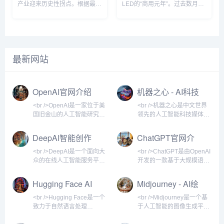
产业迎来历史性拐点。根据最新
LED的“商用元年”。过去数月
的行业数据显示，仅上半年全球
内，三星、索尼、京东方等巨头
LED显示屏市场规模已突破120
相继发布新一代Micro LED显示
亿美元，同比增长23.7%。这背
屏，像素间距突破至P0.3以下，
后的核心驱动力，来自Mini
亮度超过10000尼特，而功耗较
LED和Micro LED技术的商业化
传统OLED降低40%。更关键的
最新网站
落地彻底打破了传统小间距LED
是，巨量转移技术的良率首次突
的天花板。利亚德、洲明科技、
破99.99%，使得生产成本较去
艾比森等头部企业相继推出P0.3
年下降近六成。这意味着，曾经
以下超微间距产品，将LED显示
仅存在于实验室的“终极显示技
OpenAI官网介绍
机器之心 - AI科技
屏从“远观巨幕”推向“近触视界”
术”，正加速走向高端商用与家
媒体
的新维度。与此同时，
庭影院市场。<br /
<br />OpenAI是一家位于美
<br />机器之心是中文世界
国旧金山的人工智能研究公
领先的人工智能科技媒体，
司，成立于2015年，由埃隆
自2014年创立以来，始终聚
·马斯克、山姆·奥特曼等人
焦于人工智能领域的前沿动
DeepAI智能创作
ChatGPT官网介
共同创立。公司最初以非营
态、技术突破与商业应用。
平台
绍
利组织的形式运营，旨在确
网站以深度报道和专业分析
<br />DeepAI是一个面向大
<br />ChatGPT是由OpenAI
保人工智能技术能够安全、
著称，为科研人员、工程
众的在线人工智能服务平
开发的一款基于大规模语言
公平地造福全人类。2019
师、创业者、投资机构以及
台，提供包括图像生成、文
模型的AI聊天机器人，于
年，OpenAI重组为一家“有
科技爱好者提供高质量的AI
本理解、视频处理等多种AI
2022年11月30日发布。它
Hugging Face AI
Midjourney - AI绘
限盈利”公司，以便吸引更多
信息服务和知识分享平台。
工具。用户无需下载软件，
能够通过自然语言与用户对
平台介绍
画网站
投资，加速技术研发。如
机器之心不仅是一个新闻聚
只需在浏览器中访问官网，
话，回答问题、撰写文章、
<br />Hugging Face是一个
<br />Midjourney是一个基
今，OpenAI已成为全球最
合站，更是一个连接学术与
即可体验前沿的AI能力。平
编写代码、翻译语言，甚至
致力于自然语言处理
于人工智能的图像生成平
具影响力的人工智能研究机
产业、技术与资本的重要桥
台主打简单易用，适合创作
扮演角色进行深度交流。作
（NLP）和人工智能模型共
台，用户通过输入文字描述
构之一，其发布的GPT系列
梁。<br /><br /><br />机器
者、开发者以及普通用户快
为AI领域的现象级产品，