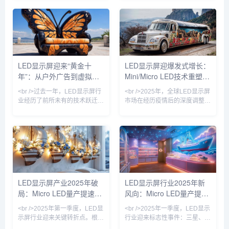
布其Micro LED芯片良率突破
LED芯片良率突破99.9%，将大
99.99%，而利亚德在其北京工
尺寸商用显示器的成本拉低至传
厂正式启用了全球首条全自动巨
统方案的60%。与此同时，Mini
量转移产线，单班产能达到
LED背光技术加速向中端市场渗
3000片晶圆。这标志着困扰行
透，75英寸电视价格首次跌破
业十余年的“巨量转移”与“缺陷修
万元大关。行业分析师指出，这
复”两大痛点首次在量产层面得
不仅是像素间距的缩小，更意味
LED显示屏迎来“黄金十
LED显示屏迎爆发式增长：
到解决。与此同时，京东方在成
着LED显示从“户外广告牌”向“超
年”：从户外广告到虚拟现
Mini/Micro LED技术重塑千
都的Micro LED试验线成功点亮
高清家庭影院”的边界消融。<br
了1.27英寸、3175PP
/><br />国
实，万亿赛道重构视觉产业
亿市场格局
<br />过去一年，LED显示屏行
<br />2025年，全球LED显示屏
业经历了前所未有的技术跃迁。
市场在经历疫情后的深度调整期
据最新行业数据显示，全球LED
后，迎来强劲复苏。据行业最新
显示屏市场规模已突破800亿美
数据显示，中国LED显示屏市场
元，年复合增长率保持在12%以
规模已突破1500亿元人民币，
上。其中，Mini LED背光技术
同比增长18.6%，其中小间距及
加速渗透至高端电视、笔记本电
Micro LED产品增速高达45%，
脑和车载显示领域，而Micro
成为拉动市场增长的核心引擎。
LED则凭借其高亮度、低功耗和
在政策端，“新基建”与“百城千
超长寿命的优势，成为苹果、三
屏”项目持续落地，户外超高清
LED显示屏产业2025年破
LED显示屏行业2025年新
星、索尼等巨头竞相布局的下一
显示需求激增；在技术端，
局：Micro LED量产提速，
风向：Micro LED量产提
代显示技术。业内专家指出，随
Mini/Micro LED芯片制造工艺良
着巨量转移良率突破99.9%，
率突破至99.9%，驱
透明屏与AI内容生态重塑户
速，透明屏引爆户外广告革
<br />2025年第一季度，LED显
<br />2025年一季度，LED显示
Micr
外广告
命
示屏行业迎来关键转折点。根据
行业迎来标志性事件：三星、
最新产业链调研，Micro LED芯
LG与国内龙头利亚德几乎同步