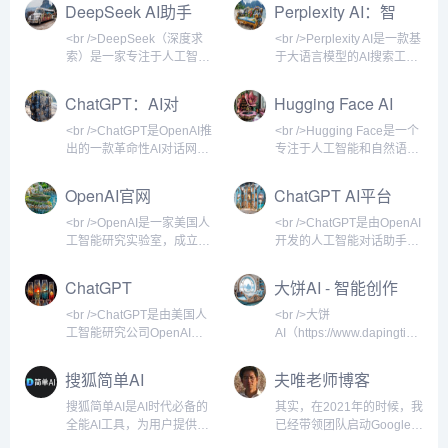
享的开源社区与平台。它提
即可创作出高质量的数字艺
DeepSeek AI助手
Perplexity AI：智
模型、DALL-E系列图像生
之心的内容体系丰富多元，
速获取AI辅助。<br /><br />
ChatGPT在发布后迅速引爆
供海量的预训练模型、数据
术作品。它由独立研究实验
能搜索新纪元
成模
覆盖人工智
<br />DeepAI的核心功能包
全球关注，上线五天注册用
集和演示应用，让开发者能
室Midjourney, Inc.开发，成
<br />DeepSeek（深度求
<br />Perplexity AI是一款基
括文本生成、图像生成、图
户突破一百万，两个月后月
够快速构建、训练和部署AI
立于2021年，总部位于美国
索）是一家专注于人工智能
于大语言模型的AI搜索工
像识别、风格转换、超分辨
活跃用户达到一亿，成为史
解决方案。平台的核心价值
旧金山。该服务通过
大模型研发的科技公司，其
具，它不像传统搜索引擎那
率增强等。其中，文本生成
上增长最快的消费者应用。
在于开放与协作，用户可以
Discord机器人交互闻名，
官方网站提供了AI对话助
样展示一堆蓝色链接，而是
ChatGPT：AI对
Hugging Face AI
可辅助写作、头脑风暴；
<br /><br /><br /
上传自己的模型、下载他人
用户无需安装专门客户端，
手、API接口及开源模型下
直接给出简洁、准确的答
话助手
网站简介
的成果，并通过
即可在Discord服务器中调
载等服务。作为国内领先的
案，并附上引用来源。用户
<br />ChatGPT是OpenAI推
<br />Hugging Face是一个
Transformers库轻松调用各
用指令生成图像。<br /><br
AI技术平台，DeepSeek以
可以用自然语言提问，系统
出的一款革命性AI对话网
专注于人工智能和自然语言
类先进架构，如BERT、
/><br />Midjourney的核心
高性价比和强大的中文理解
会通过联网搜索、整合多方
站，基于GPT系列大语言模
处理的领先平台，成立于
GPT、T5等。<br /><br />
功能是文本到图像
能力著称，用户可以通过网
信息，生成带有上下文理解
型构建，能够以自然语言与
2016年。它最初以开发聊天
OpenAI官网
ChatGPT AI平台
<br />Hugging F
页端或移动端与AI进行自然
的回答。无论是学术研究、
用户进行流畅交互。自2022
机器人应用起家，后来转型
介绍
语言交互，获得编程辅助、
日常咨询、技术问题还是市
年底发布以来，它迅速成为
为面向AI开发者、研究人员
<br />OpenAI是一家美国人
<br />ChatGPT是由OpenAI
知识问答、创意写作、文档
场分析，Perplexity都能提
全球最受关注的AI产品之
和企业的开源社区与工具提
工智能研究实验室，成立于
开发的人工智能对话助手，
处理等多样化支持。<br />
供类似与专家对话的体验，
一，覆盖写作、编程、学
供商。目前，Hugging
2015年，总部位于旧金山。
基于GPT（生成式预训练变
<br /><br />DeepSeek的主
同时保证信息的可追溯性。
习、创意生成等众多领域。
Face已成为全球最大的机器
它以推动人工智能技术安全
换器）架构。自2022年11
ChatGPT
大饼AI - 智能创作
打功能是智能对
<br /><br /><br /
作为AI技术普及的重要标
学习模型托管和协作平台之
发展为目标，致力于确保通
月发布以来，它迅速成为全
平台
志，ChatGPT不仅改变了人
一，被誉为AI领域的
用人工智能（AGI）惠及全
球用户量增长最快的消费级
<br />ChatGPT是由美国人
<br />大饼
们获取信息的方式，也推动
GitHub。用户可以在平台上
人类。OpenAI最初是非营
AI应用，月活跃用户数在发
工智能研究公司OpenAI开
AI（https://www.dapingtime.c
了人工智能技术的商业化与
上传、发现、下载和部署各
利组织，后转型为“有限盈
布两个月内突破1亿。
发的大型语言模型驱动的对
是一个专注于智能创作与内
大众化进程。<br /><br />
种预训练模型，涵盖文本、
利”模式，通过商业产品反哺
ChatGPT能够通过自然语言
话式AI助手。它基于
容生成的全栈式AI平台，致
搜狐简单AI
夫唯老师博客
<br />ChatGP
图像、音频、视频等多模态
研究，其中最著名的产品包
交互完成问答、写作、编
GPT（Generative Pre-
力于为个人用户和企业提供
领域。<
括GPT系列语言模型、
程、翻译、创意生成等多种
trained Transformer）架
高效、精准的自然语言处理
搜狐简单AI是AI时代必备的
其实，在2021年的时候，我
DALL·E图像生成模型，以
任务，并支持多轮对话，记
构，经过海量文本数据的预
服务。平台融合了最新的深
全能AI工具，为用户提供全
已经带领团队启动Google
及语音识别模型Whisper。
忆上下文，提供个性化回
训练和人类反馈强化学习，
度学习技术，涵盖文本生
方位AI服务，如AI绘图、AI
SEO的项目，那时候各个国