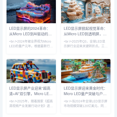
LED显示屏的2024革命：
LED显示屏掀起视觉革命：
从Micro LED到AI驱动的智
从Micro LED到透明屏，技
能像素，千亿市场迎来爆发
术迭代重塑千亿市场
<br />2024年被业界视为Micro
<br />2025年Q3，全球LED显
前夜
LED的量产元年。根据最新行业
示屏行业迎来关键转折点。三
报道，三星、LG以及国内厂商
星、索尼与京东方相继发布采用
京东方、华灿光电纷纷在巨量转
Micro LED芯片的新一代商用显
移技术上取得关键突破，将
示产品，像素间距首次突破P0.3
Micro LED芯片的良率提升至
以下，亮度达到10,000尼特以
99.99%以上。这意味着LED显
上，相较传统OLED在户外强光
示屏的分辨率首次全面超越
下的可视性提升近4倍。与此同
OLED，像素间距可以缩小至
时，国内厂商利亚德与洲明科技
0.3毫米以下，在高端商显、车
宣布其Micro LED巨量转移良率
LED显示屏产业迎来“超高
LED显示屏迎来黄金时代：
载显示和可穿戴设备上实现了
已超过99.99%，使得单位成本
清+AI”双引擎，Micro LED
Micro LED量产突破与户外
“无拼接缝”的视觉体验。与此同
较两年前下降约60%。行业分析
时，COB（板上芯片）封装技
师指出，Micro L
量产提速重塑户外媒体新格
广告革命
<br />2025年，随着国家《超高
<br />当2024年全球LED显示屏
术加速普及，
局
清视频产业发展行动计划》进入
市场规模突破120亿美元、同比
收官阶段，LED显示屏行业迎来
增速重回两位数时，行业终于确
新一轮技术升级浪潮。工信部最
认了一个事实：这不是周期反