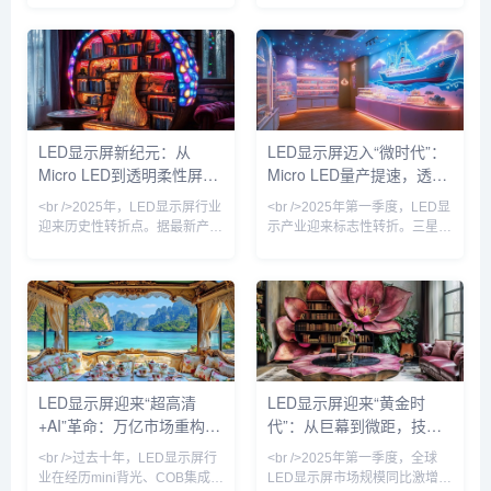
片的巨量转移效率较去年同期提
宣布Micro LED显示屏良率突破
升200%，良率突破99.9%，推
95%，成本较两年前下降
动单位制造成本下降约30%。三
60%。这意味着曾被视作“下一
星、LG及国内头部厂商京东
代显示技术”的Micro LED，正式
方、利亚德相继发布消费级
从实验室走向规模化商用。与传
Micro LED透明电视，像素间距
统的LCD和OLED相比，Micro
突破0.3mm，亮度达到
LED在亮度、响应速度和寿命上
LED显示屏新纪元：从
LED显示屏迈入“微时代”：
10000nits，在强光环境下依然
具有压倒性优势，尤其适合户外
Micro LED到透明柔性屏，
Micro LED量产提速，透明
保持高对比度。与此同时，
强光环境下的超高清显示。业内
COB（板上芯片）封装技术加
分析师指出，随着巨量转移技
2025年技术革命如何重塑
屏与虚拟拍摄引爆新场景
<br />2025年，LED显示屏行业
<br />2025年第一季度，LED显
速渗透
视觉产业
迎来历史性转折点。据最新产业
示产业迎来标志性转折。三星、
链报告，三星、索尼与京东方相
LG与国内头部厂商京东方、利
继宣布Micro LED芯片良率突破
亚德几乎同步宣布Micro LED芯
99.9%，单颗成本下降40%，这
片良率突破99.99%，巨量转移
意味着困扰行业十年的“量产魔
效率提升至每小时200万颗。这
咒”正式解除。与传统的LCD和
意味着困扰行业十年的“成本悬
OLED相比，Micro LED在亮
崖”开始松动——以P0.4以下间
度、寿命和响应速度上实现了数
距产品为例，单位面积造价较去
量级提升，尤其是在户外强光环
年同期下降37%，首次低于同规
LED显示屏迎来“超高清
LED显示屏迎来“黄金时
境下，其20000尼特以上的峰值
格OLED商用拼接屏。行业分析
+AI”革命：万亿市场重构进
代”：从巨幕到微距，技术
亮度让画面依然清晰锐利。业内
师指出，Micro LED不再是“概念
专家指出，Micro L
玩具”，其超高亮度、
行时
革命重塑视觉产业
<br />过去十年，LED显示屏行
<br />2025年第一季度，全球
业在经历mini背光、COB集成封
LED显示屏市场规模同比激增