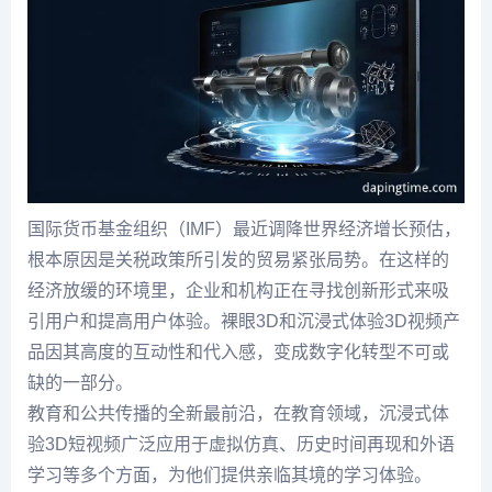
国际货币基金组织（IMF）最近调降世界经济增长预估，
根本原因是关税政策所引发的贸易紧张局势。在这样的
经济放缓的环境里，企业和机构正在寻找创新形式来吸
引用户和提高用户体验。裸眼3D和沉浸式体验3D视频产
品因其高度的互动性和代入感，变成数字化转型不可或
缺的一部分。
教育和公共传播的全新最前沿，在教育领域，沉浸式体
验3D短视频广泛应用于虚拟仿真、历史时间再现和外语
学习等多个方面，为他们提供亲临其境的学习体验。