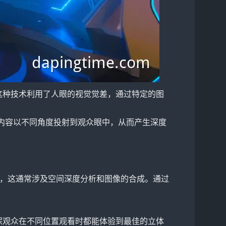
这种技术利用了人眼的视觉觉差，通过特定的图
将内容以不同角度投射到观众眼中，从而产生深度
像，这通常涉及空间深度分析和图像的合成。通过
保观众在不同位置观看时都能体验到最佳的立体