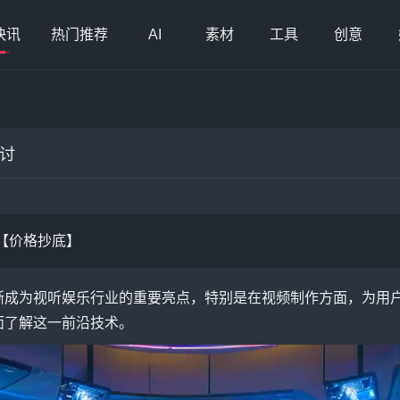
快讯
热门推荐
AI
素材
工具
创意
讨
【价格抄底】
渐成为视听娱乐行业的重要亮点，特别是在视频制作方面，为用
面了解这一前沿技术。