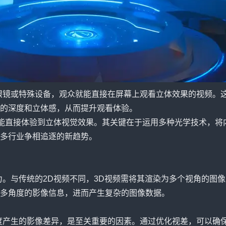
眼镜或特殊设备，观众就能直接在屏幕上观看立体效果的视频。
的深度和立体感，从而提升观看体验。
便能直接体验到立体视觉效果。其关键在于运用多种光学技术，
多行业争相追逐的新趋势。
力。与传统的2D视频不同，3D视频需将其渲染为多个视角的图
多角度的影像信息，进而产生复杂的图像数据。
度产生的影像差异，是至关重要的因素。通过优化视差，可以确