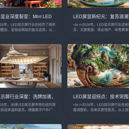
屏显业深度裂变：Mini LED
LED屏显新纪元：复苏浪
开启新竞局
术革命与行业重构
>2026年，LED显示屏行业在经历了两年
<br />2026年，LED显示屏行业迎
调整后，呈现出明显的复苏态势。从下
苏。文旅夜游、商业地产、体育赛事
看，租赁市场、广电虚拟拍摄、以及商
求集中释放，沉寂多年的户外广告市
的裸眼3D大屏成为拉动增长的三驾马
机。据行业观察，上半年主流厂商订
其在文旅夜游和赛事经济带动下，小间
回升，尤其是小间距LED在会议室
间距产品的出货量同比增幅显著。产业
专业显示领域的渗透率进一步提升。
的芯片厂和封装厂稼动率回升至健康水
时，海外市场成为增长引擎，东南亚
道库存回归良性。但值得注意的是，复
地区的数字标牌项目加速落地，中国
普惠式，头部企业与中小厂商的订单分
屏出口额创下新高。<br /><br />
行业整体呈现出“总量
是，这轮复苏并非
显示屏行业深度：洗牌加速，
LED屏显迎拐点：技术突
o LED引领新赛道
革命
>2026年，全球LED显示屏市场在经历周
<br />2026年，LED显示屏行业在
整后迎来温和复苏。随着数字户外广
度调整后，迎来实质性复苏。从上游
拟拍摄、高端会议显示等新兴场景的渗
游封装，再到下游显示工程与商业运
速提升，行业不再单纯依赖传统户外大
链各环节的开工率与订单量均呈现稳
量替换，而是向更精细化的应用层级拓
势。业内普遍认为，此轮复苏并非简