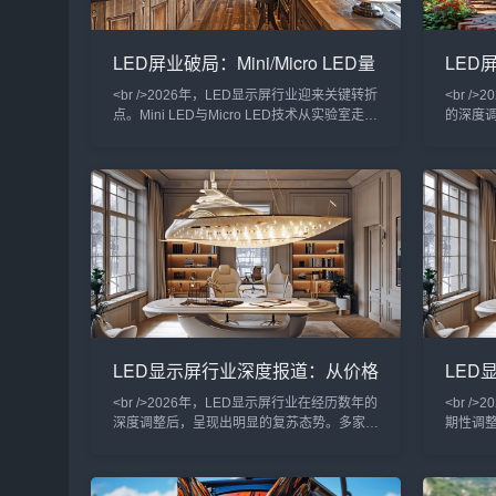
LED屏业破局：Mini/Micro LED量
LED
产引爆新赛道
放量
<br />2026年，LED显示屏行业迎来关键转折
<br /
点。Mini LED与Micro LED技术从实验室走向
的深度
规模化产线，芯片尺寸微缩至50微米以下，
游需求
巨量转移良率首次突破99.9%，为超高清显示
业地产
面板的商用化扫清障碍。业内头部企业相继发
车。尤
布基于玻璃基板的Micro LED拼接屏，像素间
距及微
距低至P0.3，亮度与对比度达到OLED水平，
链上游
但寿命与功耗优势显著。这一突破不仅解决了
平，渠
大尺寸显示的成本痛点，更催生了透明
苏并非
化加剧，
LED显示屏行业深度报道：从价格
LED
战到价值战的转型之路
Micr
<br />2026年，LED显示屏行业在经历数年的
<br /
深度调整后，呈现出明显的复苏态势。多家上
期性调
市公司发布的财报显示，受益于户外广告、舞
告、虚
台租赁、虚拟拍摄等下游需求的持续回暖，头
透率快
部企业的营收和净利润均实现双位数增长。行
屏的存