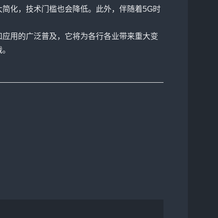
大简化，技术门槛也会降低。此外，伴随着5G时
和应用的广泛普及，它将为各行各业带来重大变
战。