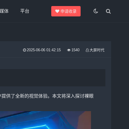
媒体
平台
申请收录
2025-06-06 01:42:15
1540
大屏时代
户提供了全新的视觉体验。本文将深入探讨裸眼