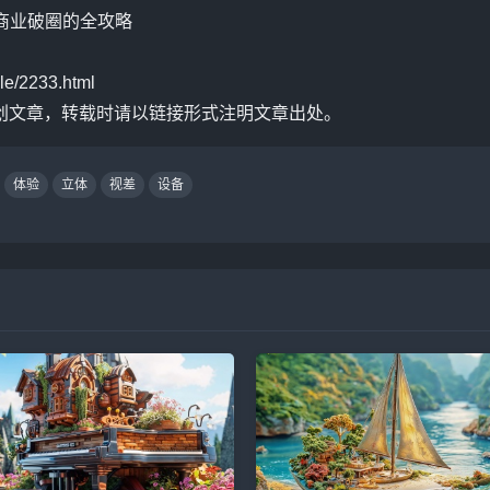
到商业破圈的全攻略
le/2233.html
创文章，转载时请以链接形式注明文章出处。
体验
立体
视差
设备