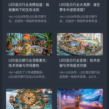
在欧美体育赛事、中东大型活动
分中小型模组厂甚至出现交期延
LED显示行业洗牌加速：格
LED显示行业大洗牌：谁在
等需求拉动下，出口订单明显回
长的现象。行业分析师指出，这
局重构下的生存法则
寒冬中逆势突围？
暖。行业从业者普遍感受到，市
轮复苏并非简单的周期性反弹，
场不再是简单的价格战，而是向
而是数字户外媒体升级换代需求
<br />2026年的LED显示屏行
<br />2026年的LED显示屏行
场景化、定制化解决方案转
与政府新基建投资共同作用
业，正经历一场前所未有的深度
业，正经历一场前所未有的深度
洗牌。过去几年，产能过剩、价
洗牌。曾几何时，小间距LED、
格战与需求波动交织，让众多中
Mini LED等概念让无数资本涌
小厂商在生死线上挣扎。据行业
入，行业玩家一度超过上千家。
媒体统计，仅2025年就有超过
然而，随着市场需求增速放缓、
三成的中小企业退出市场，而头
价格战愈演愈烈，行业已从“增
部企业的市场份额却在持续提
量市场”切换到“存量博弈”模式。
升。这种两极分化的局面，标志
近期的多项行业报道显示，一批
着LED显示行业正式从“规模竞
缺乏核心技术的中小厂商正在加
LED显示屏行业涅槃重生：
LED显示行业变局：技术突
赛”转入“价值竞争”阶段。<br />
速出局，而头部企业则通过并购
技术突破与市场重构
破与市场复苏共振
<br /><br />本轮洗牌的核心驱
整合、技术迭代和市场下沉，悄
动力，来自Mini/Micro
然重构产业格局。<br /><br />
<br />经历了三年调整期后，
<br />2026年，LED显示屏行业
这
LED显示屏行业在2026年迎来
迎来新一轮技术变革。从COB
实质性复苏。从产业链上游芯片
封装到Micro LED，从虚拟拍摄
到下游应用端，订单能见度持续
到透明显示，核心技术的突破正
提升，渠道库存出清基本完成。
在重塑产业竞争格局。业内企业
在文旅夜游、商业显示、虚拟拍
纷纷加大研发投入，推动产品向
摄等新兴场景的拉动下，行业整
更高亮度、更小间距、更低功耗
体开工率重返高位。值得注意的
方向演进。特别是Micro LED技
是，本轮复苏并非全面普涨，而
术，在巨量转移和驱动方案上取