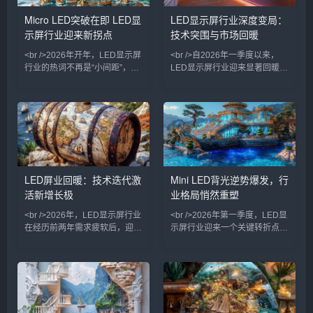
是呈现明显的结构性特征——具
得重要进展，为下一代显示终端
Micro LED突破在即 LED显
LED显示屏行业深度变局：
备技术优势和细分场景深耕能力
奠定基础。与此同时，Mini
示屏行业迎来新拐点
技术突围与市场回暖
的企业率先受益，单纯的产能扩
LED背光技术加速渗透至高端商
张逻辑已被市场抛弃。<br /><br
用显示领域，进一步拓展了应用
<br />2026年开年，LED显示屏
<br />自2026年一季度以来，
/><br />
场景
行业的热词不再是“小间距”，而
LED显示屏行业迎来显著回暖。
是“Micro LED”。在不久前举行
商业地产、户外广告及舞台租赁
的国际显示技术展上，多家头部
等核心应用场景集中释放需求，
厂商不约而同展出了像素间距低
主要厂商订单量同比回升。户外
于0.2毫米的Micro LED样机，
数字媒体进入更新换代周期，叠
其中一款透明显示屏的亮度超过
加多地体育赛事与大型演艺活动
10万尼特，在强光环境下依然
密集举办，小间距与租赁屏出货
清晰可见。业内人士指出，这标
量持续走高。渠道库存趋于健
志着困扰行业多年的巨量转移效
康，行业整体开工率恢复至近年
LED屏业回暖：技术迭代激
Mini LED背光逆势爆发，行
率问题正在取得实质性突破，
高位，部分核心封装与驱动IC产
活新增长极
业格局悄然重塑
Micro LED大规模商业化不再是
能出现阶段性紧张。<br /><br
纸上谈兵。<br /><
/><br />技术层面，Micro LED
<br />2026年，LED显示屏行业
<br />2026年第一季度，LED显
在经历前两年需求疲软后，迎来
示屏行业迎来一个关键转折点。
一轮温和而坚定的复苏。这并非
在传统小间距LED市场竞争趋于
简单的周期反弹，而是应用结构
饱和的背景下，Mini LED背光
升级带来的内生动力。传统户外
技术却意外成为拉动产业复苏的
广告屏的增长趋于平稳，而舞台
核心引擎。多家头部厂商透露，
租赁、虚拟拍摄、高端会议室及
最新一代Mini LED直显产品的
家庭影院等场景成为新的增量引
亮度均匀性已突破98.5%，对比