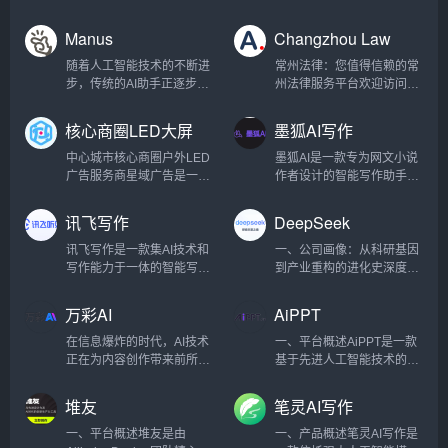
复，一键去水印，一键换背
空闲的技术团队马上创建几
创建。自百度SEO启航，现
于通过Google SEO技术、
景等各种应用场景。新手小
个入境旅游的网站。Google
已扬帆于Google、抖音、小
PHP/前端开发和AI工具的深
Manus
Changzhou Law
白也能轻松玩转AI。产品功
收录很容易，竞争性不强的
红书、阿里巴巴等多维SEO
度融合，帮助企业快速提升
能：AI作图：用户可以通过
长尾词，排名也很容易。谁
蓝海。我们不仅是搜索引擎
市场竞争力。基于
随着人工智能技术的不断进
常州法律：您值得信赖的常
文字描述生成各种风格的图
知2024年开始还真有大量的
优化的深耕者，更是数字化
Laravel/PHP高效开发框
步，传统的AI助手正逐步向
州法律服务平台欢迎访问常
片，满足不同创作需求。
国外游客搜索中国各个知名
时代技能升级的引路人。在
架，结合Vue.js/React前端
真正具备独立思考和决策能
州法网，常州法网是常州首
Prompt社区：为用户提供一
城市和景点的长尾词，对接
这里，传统SEO智慧与新兴
技术，BoxPHP为全球电商
力的全能智能体进化。近
屈一指的在线法律平台，致
核心商圈LED大屏
墨狐AI写作
个分享和交流AI提示词的平
我众多国内旅游业务的搜外
平台策略交织碰撞，为学员
企业提供一站式平台开发与
日，一支中国研发团队震撼
力于为常州地区提供全面的
媒体
台，帮助大家更...
同学，这样，这个新...
开启通往数字化营销的新纪
优化服务，助力电商平台在
发布了全球首款AI Agent产
法律咨询和专业的法律服
中心城市核心商圈户外LED
墨狐AI是一款专为网文小说
元。从精细化的关键词布局
激烈的市场中脱颖而出。 我
品——Manus。作为一款兼
务。我们的网站旨在为个人
广告服务商星域广告是一家
作者设计的智能写作助手，
到AI赋能的内容创作，搜外
们特别注重SEO生态，持续
具智能思考与高效执行的全
客户和公司实体提供专业的
以户外LED广告为核心的媒
致力于为创作者提供全方位
不断引领潮流，让每一位学
优化Google搜索排名，为客
能AI Agent，Manus不仅能
法律咨询、量身定制的解决
体整合传播公司。致力于为
的写作支持。无论你是小说
讯飞写作
DeepSeek
员都能掌握数字化时代的核
户带来更高质量的流...
够为用户提供精准的思维辅
方案以及高效的争议解决方
企业提供精准、高效、价值
新手还是资深作者，墨狐AI
心竞争力。我们...
助，更能在工作和生活中“交
式。全面的法律服务在常州
最大化的户外广告投放解决
都能帮助你在创作过程中轻
讯飞写作是一款集AI技术和
一、公司画像：从科研基因
付成果”，实现从“想”到“做”
律师事务所，我们提供广泛
方案，专注于为客户提供城
松应对情节编排、人物设
写作能力于一体的智能写作
到产业重构的进化史深度求
的无缝衔接。突破性性能与
的法律服务，以满足不同的
市优质商圈户外广告媒体资
定、语言润色等写作难题，
助手，旨在通过强大的人工
索（DeepSeek）成立于
核心优势Manus在最新的
需求：法律咨询：我们的平
源投放服务，以媒体品质提
提升创作效率和小说质量。
智能支持，提高工作效率和
2022年，是一家以“极致效
万彩AI
AiPPT
GAIA基准测试中取得了
台可就劳动争议、合同纠纷
升价值，助力品牌传播强势
核心功能智能剧情生成墨狐
创作质量。无论是日常办公
率”为核心理念的人工智能公
SOT...
和民事诉讼等问题提供即时
曝光和深度影响力，加深消
AI可以根据用户提供的基本
文档、创意写作、内容编
司，创始团队由清华大学、
在信息爆炸的时代，AI技术
一、平台概述AiPPT是一款
在线法律咨询。企业...
费者记忆感知，强化品牌形
设定，自动生成丰富的故事
辑，还是专业报告、会议纪
北京大学等顶尖高校的AI科
正在为内容创作带来前所未
基于先进人工智能技术的智
象，提升品牌市场竞争力，
情节、场景描述和人物对
要等，讯飞写作都能为用户
学家与微软、谷歌等科技巨
有的变革。万彩AI作为一款
能演示文稿制作工具，致力
做客户最信赖的广告发布服
话，帮助用户快速构建小说
提供精准、高效的写作解决
头的工程专家组成。公司成
强大的AI内容创作工具合
于为用户提供一种快速、高
堆友
笔灵AI写作
务商。 专业团队，用心服务
框架，避免创作时遇到的“卡
方案。核心功能AI对话写作
立之初即获得红杉中国、高
集，正是应对这一时代挑战
效且专业的PPT制作体验。
核心区位，助力品牌强势曝
文”问题。人物塑造与对话编
讯飞写作支持与用户进行智
瓴资本等机构超5亿美元A轮
而生。它不仅提供AI智能写
无论是商务演示、教育课
一、平台概述堆友是由
一、产品概述笔灵AI写作是
光 优质...
排墨狐AI...
能对话，帮助快速生成各类
融资，估值突破30亿美元，