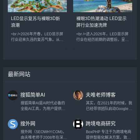
商圈成为标配，带动了高端显示
多位产业链人士向记者透露，上
产品的市场渗透。行业普遍感受
游芯片和驱动IC订单已排产至下
到，经历了前两年去库存的阵痛
半年，部分中小厂商的产能利用
LED显示复苏与裸眼3D新
裸眼3D热潮涌动 LED显示
后，终端采购热情正逐步恢复。
率回升至85%以上。这背后是文
浪潮
屏行业加速洗牌
<br /><br /><br />技术层面，
旅消费回暖、线下商业升级以及
Micro LED技术从实验室迈
智慧城市项目集中落地共同作用
<br />2026年开春，LED显示屏
<br />进入2026年，LED显示屏
的结果。<br /
行业迎来久违的复苏气象。从上
行业在经历前期的调整后，呈现
游芯片到下游工程商，订单排期
出明显的复苏态势。随着文旅产
普遍延长至二季度末，渠道库存
业、商业地产和数字广告需求的
降至近三年低位。多位行业人士
持续释放，LED显示屏的出货量
在近期展会上透露，户外广告、
稳步回升，尤其是在户外地标建
商业地产和文旅演艺三大主力场
筑和商圈场景中，LED屏从单一
最新网站
景的采购预算明显回升，尤其以
的信息展示载体升级为城市视觉
裸眼3D大屏为代表的高端显示
体验的核心媒介。业内普遍认
项目，成为拉动市场增长的核心
为，这轮复苏并非简单的周期反
引擎。<br /><br /><br />裸眼3D
弹，而是由应用场景创新和交互
搜狐简单AI
夫唯老师博客
已不再只是“视觉噱头”。今年最
需求驱动的结构性增长。与此同
新落地的几个标杆项目中，屏幕
时，海外市场需求也保持旺盛，
搜狐简单AI是AI时代必备的
其实，在2021年的时候，我
中国LED显示屏企业在
全能AI工具，为用户提供全
已经带领团队启动Google
方位AI服务，如AI绘图、AI
SEO的项目，那时候各个国
写作、AI在线图片处理。提
家之间来往封闭，某一天我
搜外网
跨境电商研究
供海量图片制作设计模板：
突发奇想，如果口罩结束，
电商图，logo设计，证件
岂不是有大量的外国人要来
搜外网（SEOWHY.COM)，
BoxPHP 专注于为跨境电商
照，智能抠图，图片高清修
中国？于是我安排因口罩正
由夫唯老师于2008年在深圳
提供智能化解决方案，致力