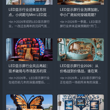
擎。尤其在影视制作领域，LED
度达到百万比一级，功耗较上一
虚拟摄影棚逐渐取代绿幕，成为
代降低约30%。这一技术跃升并
LED显示行业迎来复苏拐
LED显示屏行业洗牌加剧，
一线制作团队的标准配置，带动
非单纯参数叠加，而是芯片制
点，小间距与Mini LED双轮
中小厂商如何穿越周期？
了高刷新率、高动态范围显示屏
造、驱动IC与封装工艺协同革新
的出货量显著上升。<br /><br
的结果。<br /><br />
驱动
<br />2026年初的LED显示屏行
<br />2026年一季度，LED显示
/>与此同时
业，一改过去两年的沉闷气氛。
屏行业并未迎来预期的“开门
多家产业链上市公司发布的业绩
红”，反而在激烈的价格战中呈
预告显示，下游订单明显回暖，
现出一二级梯队分化加剧的态
尤其是小间距LED和Mini LED
势。据行业媒体观察，头部上市
产品的出货量同比大幅增长。据
企业订单能见度普遍延长至三个
行业媒体统计，2026年第一季
月以上，而部分中小厂商则因现
度全球LED显示屏市场规模环比
金流紧张、订单萎缩，被迫缩减
增长超过15%，其中中国市场的
产线甚至转型代工。这种“强者
增速领跑全球。这一轮复苏并非
愈强，弱者愈弱”的局面，正是
LED显示屏行业风云再起：
LED显示屏行业2026：从
简单的周期性反弹，而是需求结
过去两年行业内卷的延续。<br
技术破局与市场复苏的双重
价格战到价值战，谁在笑到
构升级带来的新增长曲线。<br
/><br />在本轮调整中，产品同
/><br />在深圳会展中心刚落
质化严重的中低端市场首当其
奏
最后？
<br />2026年，LED显示屏行业
<br />2026年，LED显示屏行业
冲。小间距及室内商
在经历前几年的深度调整后，终
正在经历一场前所未有的深度洗
于迎来明确的复苏信号。随着文
牌。过去两年间，上游芯片价格
旅夜游、商业地产、体育赛事等
波动、下游需求结构变化以及国
下游需求逐步释放，LED显示屏
际市场竞争加剧，让一批依赖低
整体出货量呈现稳步回升态势。
价策略的中小厂商接连退出市
尤其是在线城市核心商圈，裸眼
场。行业集中度显著提升，头部
3D大屏成为引流利器，带动了
企业凭借技术积累和规模效应，