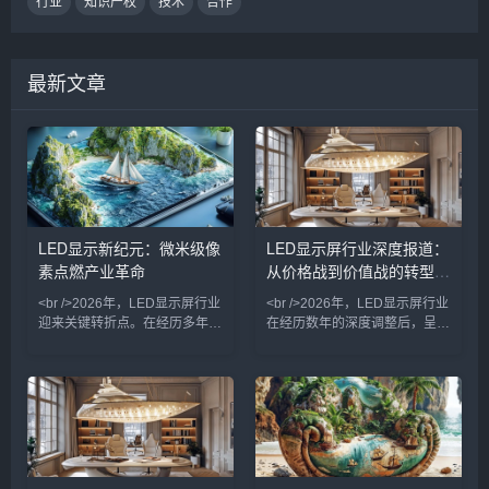
行业
知识产权
技术
合作
最新文章
LED显示新纪元：微米级像
LED显示屏行业深度报道：
素点燃产业革命
从价格战到价值战的转型之
路
<br />2026年，LED显示屏行业
<br />2026年，LED显示屏行业
迎来关键转折点。在经历多年同
在经历数年的深度调整后，呈现
质化竞争后，技术突破成为打破
出明显的复苏态势。多家上市公
僵局的唯一钥匙。其中，Micro
司发布的财报显示，受益于户外
LED（微发光二极管）显示技术
广告、舞台租赁、虚拟拍摄等下
从实验室走向量产线，成为今年
游需求的持续回暖，头部企业的
最耀眼的技术路线。与传统的
营收和净利润均实现双位数增
LCD和OLED不同，Micro LED
长。行业整体产能利用率回升至
将LED芯片微缩至微米级，实现
健康水平，此前困扰行业的低价
更高的亮度、更低的功耗和更长
竞争局面得到有效遏制。<br />