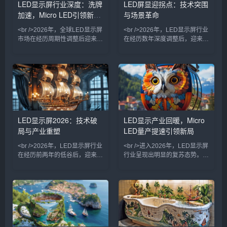
LED显示屏行业深度：洗牌
LED屏显迎拐点：技术突围
的寿命。多家头部厂商已展示基
<br />这一轮复苏并非简单的周
加速，Micro LED引领新赛
与场景革命
于巨量转移技术的全彩样机，像
期性反弹，而是行业结构性升级
素间距突破0.3毫米，肉眼几乎
的结果。过去三年间，小间距
道
<br />2026年，全球LED显示屏
<br />2026年，LED显示屏行业
无
LED和Mini
市场在经历周期性调整后迎来温
在经历数年深度调整后，迎来实
和复苏。随着数字户外广告、虚
质性复苏。从上游芯片到中游封
拟拍摄、高端会议显示等新兴场
装，再到下游显示工程与商业运
景的渗透率快速提升，行业不再
营，产业链各环节的开工率与订
单纯依赖传统户外大屏的存量替
单量均呈现稳步回升态势。业内
换，而是向更精细化的应用层级
普遍认为，此轮复苏并非简单的
拓展。据多家券商研报援引的产
周期性反弹，而是由技术迭代与
业链调研信息，小间距LED在控
应用场景拓宽共同驱动的结构性
制室、演播室等专业市场的出货
增长。尤其是Micro LED与COB
LED显示屏2026：技术破
LED显示产业回暖，Micro
量同比回升，而租赁市场也因演
封装技术的规模化落地，让LED
局与产业重塑
LED量产提速引领新局
艺活动常态化而保持稳定增长。
显示屏在亮度、可靠性、功耗等
\n\n值得注意的是，透明屏、柔
核心指标上实现对传统LCD的跨
<br />2026年，LED显示屏行业
<br />进入2026年，LED显示屏
性屏等创新形态开始
代领先，进
在经历前两年的低谷后，迎来新
行业呈现出明显的复苏态势。经
一轮复苏周期。从产业链上游的
历了此前几年的库存调整与需求
芯片出货量到下游的工程渠道反
疲软，今年一季度以来，下游订
馈，均显示出温和增长的态势。
单显著回暖，尤其是户外广告、
特别是在国内文旅夜游、商业综
舞台演艺、交通枢纽等传统应用
合体改造及体育场馆升级等项目
场景的招标项目明显增多。多家
的带动下，小间距与租赁屏市场
产业链上游芯片与封装厂商的产
率先企稳。与此同时，海外市场
线稼动率已回升至九成以上，部