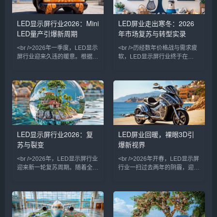
高端显示产品的替换需求。行业
进一步巩固了市场地位。这场洗
人士普遍认为，这轮复苏不是简
牌并非简单的优胜劣汰，而是整
LED显示屏行业2026：Mini
LED屏业走出寒冬：2026
单的周期反弹，而是应用场景拓
个产业从“拼产能”向“拼价值”转
LED量产引爆新周期
年市场复苏与转型实录
宽带来的结构性增长。<br /><br
型的必然结果。<br /><br /><br
/><br />技术层面，LED显示屏
/>与此同时，技术突破成为决定
<br />2026年一季度，LED显示
<br />历经数年价格战与需求疲
企
屏行业迎来久违的暖意。根据行
软，LED显示屏行业终于在
业媒体最新汇总的10条市场动
2026年迎来明确复苏信号。从
态，渠道库存去化基本完成，国
上游芯片厂到下游渠道商，订单
内文旅演艺、虚拟拍摄、户外广
回暖、产线满载成为普遍现象。
告三大主力场景的招标项目数量
多家上市公司财报显示，前三季
环比增长超过40%。与此同时，
度营收同比增长超过20%，净利
海外市场在体育赛事与交通数字
润扭亏为盈。这一轮复苏并非全
化的双重拉动下，出口订单回暖
面普涨，而是呈现明显的结构性
明显。多家LED显示屏上市公司
分化——小间距、租赁屏与虚拟
LED显示屏行业2026：复
LED屏业回暖，裸眼3D引
在2025年报中披露的预收款项
拍摄赛道成为主要拉动力，传统
苏与裂变
爆新视界
同比上升，印证了下游需求的实
单双色屏市场仍显平淡。<br />
质性修复。行业分析师指出，本
<br /><br />复苏背后是技术迭
<br />2026年，LED显示屏行业
<br />2026年开春，LED显示屏
轮复苏并非普惠式反
代的强力支
迎来新一轮复苏周期。随着全球
行业一扫过去两年的阴霾，迎来
文旅产业持续升温，大型演艺活
明确的复苏信号。据行业最新统
动、城市光影秀项目密集落地，
计，全球LED显示屏出货量在
LED显示屏作为核心视觉载体，
2025年第四季度同比增长
需求显著回升。户外广告数字化
12.3%，其中户外广告屏和商业
转型加速，裸眼3D大屏在核心
显示屏成为拉动增长的双引擎。