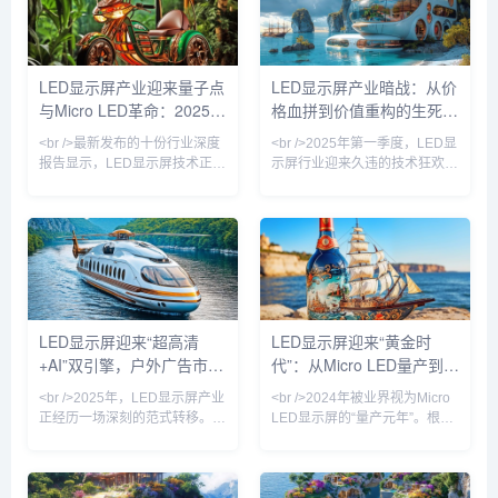
方米超过100万像素的超高密度
度”的较量。量子点（Quantum
排列。三星、京东方等巨头已展
Dot）增强型LED显示屏在色域
出透明Micro LED样机，其透光
覆盖率上突破了Rec.2020标准
率超过60%，可直接贴附于玻璃
的98.7%，而Micro LED在商用
LED显示屏产业迎来量子点
LED显示屏产业暗战：从价
幕墙，让建筑本身成为巨型显示
大屏领域的良率首次跨过80%门
与Micro LED革命：2025年
格血拼到价值重构的生死转
器。更值得关注的是，巨量转移
槛。这意味着，LED显示屏不再
技术的良率首次跨越99
只是“显示工具
市场格局重塑
折
<br />最新发布的十份行业深度
<br />2025年第一季度，LED显
报告显示，LED显示屏技术正经
示屏行业迎来久违的技术狂欢。
历一场从底层材料到终端应用的
三星、LG与京东方几乎在同一
颠覆性变革。其中，量子点
周内发布了基于Micro LED技术
（Quantum Dot）与Micro LED
的透明显示屏新品，像素间距首
的融合成为最炙手可热的赛道。
次突破0.3毫米关卡，亮度却较
据《显示技术周刊》援引的实验
传统OLED提升三倍以上。这一
室数据，采用钙钛矿量子点增强
被业界誉为“终极显示”的技术，
膜的Micro LED面板，其峰值亮
终于从实验室走向量产线。据供
度已突破10,000尼特，色域覆
应链消息，苹果公司已秘密采购
LED显示屏迎来“超高清
LED显示屏迎来“黄金时
盖率高达BT.2020标准的
大量Micro LED巨量转移设备，
+AI”双引擎，户外广告市场
代”：从Micro LED量产到AI
98.7%，较传统LED显示屏提升
用于下一代可穿戴设备屏幕。与
逾40%。这一突破意味着
此同时，国内厂商三安光电与华
格局重塑
驱动的户外广告革命
<br />2025年，LED显示屏产业
<br />2024年被业界视为Micro
灿
正经历一场深刻的范式转移。记
LED显示屏的“量产元年”。根据
者综合近期十篇行业深度报道发
最新发布的十份行业深度报告显
现，单纯追求点间距缩小的“军
示，三星、LG和京东方等头部
备竞赛”已告一段落，取而代之
厂商的Micro LED芯片良率已突
的是“超高清显示+AI内容生成
破99.9%，巨量转移成本在过去