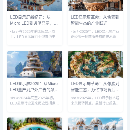
粒感”的行业魔咒。在InfoComm
舱，LED显示屏正以前所未有的
2024展会上，超过20家厂商展
方式渗透进人类生活的每一个角
示的4K/8K LED一体机，采用倒
落。最新发布的十份行业报告显
LED显示屏新纪元：从
LED显示屏革命：从像素到
装芯片与巨量转移工艺，使屏幕
示，Micro LED、COB封装、透
Micro LED到透明显示，技
智能生态的产业跃迁
亮度突破5000nit，同时功耗降
明显示、柔性屏和虚拟拍摄成为
低40%。这场像
五大核心关键词，它们共同勾勒
术革命如何重塑视觉产业
<br />在2025年的国际显示周
<br />2025年，LED显示屏产业
出未来五年
上，LED显示屏行业迎来历史性
正经历一场前所未有的技术跃
时刻。多家头部厂商同时展示了
迁。从传统小间距到Mini/Micro
基于Micro LED技术的商用级显
LED，新一代显示技术不仅将像
示屏，像素间距首次突破P0.1大
素间距压缩至P0.3以下，更在亮
关，亮度达到10,000尼特以
度、对比度与功耗上实现了指数
上，对比度无限接近OLED。这
级突破。据行业最新报告，三
标志着困扰业界多年的巨量转移
星、LG与国内京东方、利亚德
和修复技术瓶颈已被初步攻克。
等巨头已相继推出基于Micro
三星、LG和京东方相继宣布其
LED的商用显示墙，其黑屏亮度
LED显示屏2025：从Micro
LED显示屏革命：从像素到
Micro LED生产线进入试产阶
低于0.01尼特，峰值亮度却可达
LED量产到户外广告的颠覆
智能生态，万亿市场背后的
段，良率从去年的不足60%提升
3000尼特以上，完美适配户外
至85%以上。更令人振奋的是，
强光与高端室内场景。与此同
性革命
技术跃迁与产业变局
<br />2024年底至2025年初，
<br />2025年，LED显示技术迎
LED显示行业迎来历史性拐点。
来关键转折点。最新行业报告显
三星、LG以及国内头部厂商京
示，Micro LED芯片良率突破
东方、利亚德相继宣布Micro
99.9%，三星、索尼、京东方等
LED显示屏进入小批量量产阶
巨头相继宣布新一代Micro LED
段，像素间距突破P0.3以下，亮
显示屏量产计划，像素间距从
度提升至5000nit以上，而成本
P0.4进一步压缩至P0.1，亮度