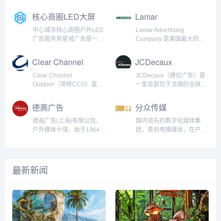
核心商圈LED大屏
Lamar
媒体
Advertising
中心城市核心商圈户外LED
Lamar Advertising
广告服务商星域广告是一家
Company 是美国最大的户
以户外LED广告为核心的媒
外广告公司之一，成立于
体整合传播公司。致力于为
1902年，总部位于美国路易
Clear Channel
JCDecaux
企业提供精准、高效、价值
斯安那州的巴吞鲁日。
Outdoor
最大化的户外广告投放解决
Lamar Advertising 提供一
Clear Channel
JCDecaux（捷信广告）是
方案，专注于为客户提供城
系列广告解决方案，包括传
Outdoor（简称CCO）是全
一家总部位于法国的全球领
市优质商圈户外广告媒体资
统的广告牌（Billboard）广
球最大的户外广告公司之
先的户外广告公司，成立于
源投放服务，以媒体品质提
告、数字广告、公交广告以
一，隶属于iHeartMedia，
1964年，专注于提供创新的
德高广告
分众传媒
升价值，助力品牌传播强势
及机场和交通枢纽广告。公
成立于1901年，总部位于美
广告解决方案。作为全球最
曝光和深度影响力，加深消
司在美国的多个州和加拿大
国德克萨斯州达拉斯市。
大公共交通广告商和户外广
德高广告(上海)有限公司，
国内领先的数字化媒体集
费者记忆感知，强化品牌形
运营，是北美地区的广告领
CCO在全球多个国家和地区
告的主要供应商之一，
户外媒体十强，始于1964
团，首创电梯媒体，在户外
象，提升品牌市场竞争力，
军企业之一。公司历史与发
运营，提供一系列传统和数
JCDecaux的业务遍布全球
年，法国德高集团旗下，全
楼宇视频市场处于领先地
做客户最信赖的广告发布服
展：Lamar Advertising 的
字化户外广告解决方案。作
80多个国家，覆盖了500多
球大型户外媒体品牌，欧洲/
位，国内较具影响力的传媒
务商。 专业团队，用心服务
创...
为行业领导者，Clear
个城市，并拥有超过
亚太区领先的广告服务商，
机构分众传媒诞生于2003
核心区位，助力品牌强势曝
Channel Outdoor通过创新
1,000,000个广告位。公司
专注于经营街道设施媒体/广
年，在全球范围首创电梯媒
最新新闻
光 优质...
的广告产品和覆盖广泛的媒
致力于利用数字化技术和创
告大牌媒体/交通媒体的企业
体。分众传媒营收超百亿关
体渠道，帮助品牌主实现精
新，推动户外广告行业的变
德高集团(JCDecaux
键在于开创了【电梯】这个
准的广告投放，触及全球数
革，为广告客户提供高效的
Group)创立于1964年，是
核心场景。电梯是城市的基
亿人群。公司历史与发
宣传平台。公司历史与发
全球大型户外媒体公司，并
础设施，电梯这个日常的生
展：...
展：JCDecaux由J...
在巴黎Euronext上市。
活场景代表着四个词：主流
2011年收入达24.63亿欧
人群，必经，高频，低干