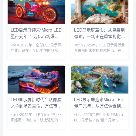
安光电、华灿光电，相继宣布在
距首次突破P0.3以下量产瓶颈。
4K/8K Micro LED显示屏的巨量
更关键的是，巨量转移良率从去
转移环节实现了99.999%的良
年的99.9%提升至99.99%，每
率。这意味着困扰行业多年的
平方米成本下降约35%，这标志
“像素死灯”和“修复成本高企”问
着Micro LED从“奢侈品”走向高
LED显示屏迎来“Micro LED
LED显示屏革命：从巨幕到
题正在被攻克。据最新行业报
端商业显示主流。与此同时，
量产元年”：万亿市场爆发
微距，一场正在重塑视觉世
告，采用新型激光诱导前方转移
COB（板上芯片）封装技术进
技术的产线，已将Micro
一步成熟，在P0.6-P
前夜，谁在领跑新一轮技术
界的产业变局
<br />2025年，全球LED显示屏
<br />2025年，LED显示屏行业
革命？
产业正站在一个历史性的分水岭
迎来前所未有的技术拐点。在近
上。过去十年，中国厂商凭借小
期发布的十篇权威产业报道中，
间距技术将LED从户外广告牌推
Micro LED（微发光二极管）成
入室内控制室，完成了对LCD拼
为绝对焦点。三星、LG、索尼
接屏的“降维打击”；而如今，随
等巨头相继展示像素间距低于
着Micro LED终于跨越“实验室到
0.3毫米的Micro LED巨幕，其
产线”的死亡之谷，这个产业正
亮度、对比度和寿命远超传统
从“显示替代者”蜕变为“人机交互
OLED。更令人震撼的是，中国
界面的定义者”。<br /><br />据
厂商如利亚德、京东方已实现
LED显示屏新时代：从像素
LED显示屏迎来Micro LED
最新行业白皮书显示，2025年
Micro LED芯片的巨量转移良率
之争到场景革命，万亿市场
量产元年：从万亿像素到AI
全球LED显示屏市场规模预计突
突破99.9%，将生产成本拉低至
破120亿美元
去年同期的三分之一。这意味
重新洗牌
驱动的产业跃迁
<br />2025年，LED显示屏行业
<br />2025年被行业视为Micro
正经历一场由技术跃迁驱动的深
LED显示技术的“量产元年”。据
刻变革。随着Mini LED背光成
最新供应链报告，头部厂商已将
本在过去18个月内下降超过
Micro LED芯片的巨量转移良率