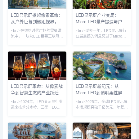
元，业务遍布全球50多个国
扰。今天4亿城市人口，每
家，运营着1,013,510个广
天2亿看分众。分众电梯媒
LED显示屏掀起像素革命：
LED显示屏产业变局：
告位，拥有10,304...
体，覆盖120个城市，140
从户外巨幕到微距视界，中
Micro LED量产提速与户外
万个电梯网点，5亿人次城
市主流人群的日均...
国产业链如何改写全球显示
广告数字化浪潮
<br />在纽约时代广场的霓虹洪
<br />过去一年，LED显示屏行
版图
流中，一块块LED巨幕正以每秒
业最震撼的消息莫过于Micro
60帧的频率吞吐着品牌欲望。
LED在超大尺寸显示领域的量产
但很少有人注意到，这些屏幕背
进程显著加速。多家头部面板厂
后正发生一场静默的产业变革
与LED芯片厂联合宣布，其巨量
——中国厂商已占据全球LED显
转移良率已突破99.99%的关键
示屏市场超过70%的份额，而
节点，这意味着原本售价堪比黄
2024年最新数据显示，小间距
金的Micro LED显示屏，其成本
LED（P2.5以下）出货量同比暴
在一年内下降超过40%。在一场
涨45%，户外裸眼3D屏项目数
于深圳举行的新型显示技术研讨
LED显示屏革命：从像素战
LED显示屏新纪元：从
量翻了三倍。<br /><br />“我们
会上，京东方与三安光电共同展
争到智慧生态的产业跃迁
Micro LED到透明柔性屏，
不再卖灯珠，我们卖的是‘像素
示了P0.3间距的Micro LED拼接
密度’与‘观看体验’的数学解。”
屏，亮度达到3000n
万亿市场正在重塑视觉革命
<br />2024年，LED显示屏行业
<br />2025年，全球LED显示屏
迎来技术分水岭。三星、LG与
市场规模突破千亿美元，年复合
国内头部厂商利亚德、洲明科技
增长率高达12.8%。这场增长并
相继发布基于Micro LED与
非简单的数量扩张，而是一场由
COB（板上芯片）技术的量产
技术创新驱动的深刻变革。从传
级产品，将像素间距压缩至P0.3
统户外广告牌到微型可穿戴设
以下，彻底打破“近距离观看颗
备，从电影院巨幕到汽车智能座