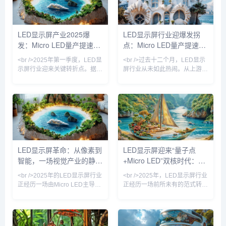
较去年下降40%。这意味着，曾
突破10000nit，功耗降低40%。
被视作“显示终极形态”的Micro
与此同时，Mini LED背光技术
LED，开始从实验室走向高端商
成本较去年下降35%，渗透率在
LED显示屏产业2025爆
LED显示屏行业迎爆发拐
用和高端家用市场。与此同时，
高端电视、车载显示和电竞显示
发：Micro LED量产提速与
点：Micro LED量产提速与
Mini LED背光技术在中大尺寸
器领域快速攀升，预计2026年
屏上加速渗透，带动
全球Min
户外广告数字革命
户外广告数字化转型双轮驱
<br />2025年第一季度，LED显
<br />过去十二个月，LED显示
动
示屏行业迎来关键转折点。据多
屏行业从未如此热闹。从上游芯
家产业链调研机构的最新报告，
片厂到下游工程商，从Mini
Micro LED芯片的巨量转移良率
LED背光到Micro LED直显，技
已从去年的99.9%提升至
术路线之争与市场扩容同步加
99.99%这一商用临界值，这直
速。记者综合近期十篇行业深度
接推动了三星、索尼以及国内京
报道发现，2025年一季度全球
东方、华灿光电等头部厂商加速
LED显示屏出货量同比增长
布局大尺寸Micro LED显示屏产
23.7%，其中小间距产品占比首
线。本周，利亚德与晶电合资公
次突破45%，而户外广告屏的数
LED显示屏革命：从像素到
LED显示屏迎来“量子点
司宣布其Micro LED薄膜芯片月
字化改造率在一线城市已达
智能，一场视觉产业的静默
+Micro LED”双核时代：
产能突破1万片等效4K面板，成
68%。这些数字背后，是一场由
本较去年下降40%。“这
成本下降、需求升级和政策推动
爆发
2025年产业变革深度观察
<br />2025年的LED显示屏行业
<br />2025年，LED显示屏行业
共同引发的产业
正经历一场由Micro LED主导的
正经历一场前所未有的范式转
技术范式转移。传统LED显示屏
移。记者综合近期十篇核心产业
受限于像素间距和亮度均匀性，
报告与技术发布，发现一个清晰
而新一代Micro LED芯片尺寸缩
信号：传统的“像素密度竞赛”已
小至50微米以下，实现了每平
让位于“光效智能化”与“场景融合