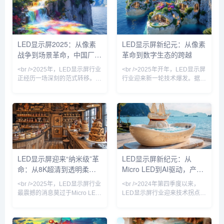
+物联网交互”的三位一体竞争。
18个月内下降了62%。这意味
在刚刚结束的ISLE 2025展会
着曾经动辄百万元级的Micro
上，多家头部厂商不约而同地推
LED大屏，如今在高端商用市场
出了搭载AI画质引擎的Micro
的落地价格已降至每平方米15
LED显示屏2025：从像素
LED显示屏新纪元：从像素
LED显示屏，其峰值亮度突破
万元以内。多家供应链企业透
战争到场景革命，中国厂商
革命到数字生态的跨越
6000nit，刷新率高达3840Hz，
露，苹果手表和AR眼镜的Micro
而功耗较上一代降低30%
LED屏幕订单已排
领跑全球的三大隐秘战场
<br />2025年，LED显示屏行业
<br />2025年开年，LED显示屏
正经历一场深刻的范式转移。传
行业迎来新一轮技术爆发。据行
统小间距LED在经历了近十年的
业最新报道，Micro LED技术已
高速增长后，已然进入存量博弈
从实验室走向规模化量产，三
阶段，而Mini/Micro LED技术的
星、索尼与国内头部厂商京东
商业化落地，则把这场竞争推向
方、利亚德相继发布基于Micro
了新的高度。据最新行业数据显
LED的商用显示产品，像素间距
示，今年一季度，全球Mini
突破0.3毫米大关，亮度与寿命
LED显示模组出货量同比增长超
较传统LED提升数倍。与此同
过70%，其中应用于商用显示和
时，COB（板上芯片）封装技
LED显示屏迎来“纳米级”革
LED显示屏新纪元：从
高端租赁市场的占比首次突破三
术加速渗透，其高防护性、高对
命：从8K超清到透明柔
Micro LED到AI驱动，产业
成。与此同时，Micro LED虽然
比度优势让户外小间距屏在强光
仍受制于巨量转移工艺的
与恶劣天气下依然呈现细腻画
性，中国产业链如何重塑全
变革的十大前沿信号
<br />2025年，LED显示屏行业
<br />2024年第四季度以来，
面。业内专家
球数字视野？
最震撼的消息莫过于Micro LED
LED显示屏行业迎来技术拐点。
芯片巨量转移技术的良率突破。
三星、LG与国内龙头厂商相继
过去一年，全球头部厂商如三
展示基于Micro LED的透明影院
星、索尼、京东方以及国内的三
屏与可弯曲商用显示墙，像素间