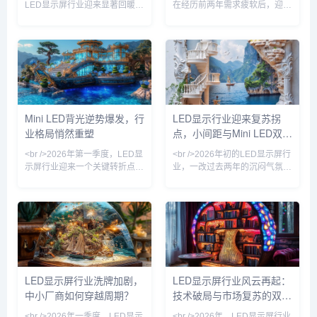
LED显示屏行业迎来显著回暖。
在经历前两年需求疲软后，迎来
商业地产、户外广告及舞台租赁
一轮温和而坚定的复苏。这并非
等核心应用场景集中释放需求，
简单的周期反弹，而是应用结构
主要厂商订单量同比回升。户外
升级带来的内生动力。传统户外
数字媒体进入更新换代周期，叠
广告屏的增长趋于平稳，而舞台
加多地体育赛事与大型演艺活动
租赁、虚拟拍摄、高端会议室及
密集举办，小间距与租赁屏出货
家庭影院等场景成为新的增量引
量持续走高。渠道库存趋于健
擎。尤其在影视制作领域，LED
康，行业整体开工率恢复至近年
虚拟摄影棚逐渐取代绿幕，成为
Mini LED背光逆势爆发，行
LED显示行业迎来复苏拐
高位，部分核心封装与驱动IC产
一线制作团队的标准配置，带动
业格局悄然重塑
点，小间距与Mini LED双轮
能出现阶段性紧张。<br /><br
了高刷新率、高动态范围显示屏
/><br />技术层面，Micro LED
的出货量显著上升。<br /><br
驱动
<br />2026年第一季度，LED显
<br />2026年初的LED显示屏行
/>与此同时
示屏行业迎来一个关键转折点。
业，一改过去两年的沉闷气氛。
在传统小间距LED市场竞争趋于
多家产业链上市公司发布的业绩
饱和的背景下，Mini LED背光
预告显示，下游订单明显回暖，
技术却意外成为拉动产业复苏的
尤其是小间距LED和Mini LED
核心引擎。多家头部厂商透露，
产品的出货量同比大幅增长。据
最新一代Mini LED直显产品的
行业媒体统计，2026年第一季
亮度均匀性已突破98.5%，对比
度全球LED显示屏市场规模环比
度达到百万比一级，功耗较上一
增长超过15%，其中中国市场的
代降低约30%。这一技术跃升并
增速领跑全球。这一轮复苏并非
LED显示屏行业洗牌加剧，
LED显示屏行业风云再起：
非单纯参数叠加，而是芯片制
简单的周期性反弹，而是需求结
中小厂商如何穿越周期？
技术破局与市场复苏的双重
造、驱动IC与封装工艺协同革新
构升级带来的新增长曲线。<br
的结果。<br /><br />
/><br />在深圳会展中心刚落
奏
<br />2026年一季度，LED显示
<br />2026年，LED显示屏行业