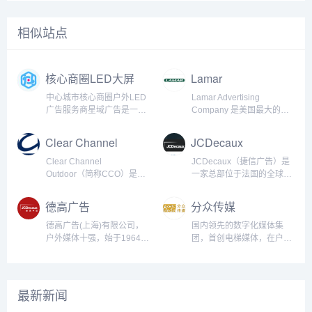
相似站点
核心商圈LED大屏
Lamar
媒体
Advertising
中心城市核心商圈户外LED
Lamar Advertising
广告服务商星域广告是一家
Company 是美国最大的户
以户外LED广告为核心的媒
外广告公司之一，成立于
体整合传播公司。致力于为
1902年，总部位于美国路易
Clear Channel
JCDecaux
企业提供精准、高效、价值
斯安那州的巴吞鲁日。
Outdoor
最大化的户外广告投放解决
Lamar Advertising 提供一
Clear Channel
JCDecaux（捷信广告）是
方案，专注于为客户提供城
系列广告解决方案，包括传
Outdoor（简称CCO）是全
一家总部位于法国的全球领
市优质商圈户外广告媒体资
统的广告牌（Billboard）广
球最大的户外广告公司之
先的户外广告公司，成立于
源投放服务，以媒体品质提
告、数字广告、公交广告以
一，隶属于iHeartMedia，
1964年，专注于提供创新的
德高广告
分众传媒
升价值，助力品牌传播强势
及机场和交通枢纽广告。公
成立于1901年，总部位于美
广告解决方案。作为全球最
曝光和深度影响力，加深消
司在美国的多个州和加拿大
国德克萨斯州达拉斯市。
大公共交通广告商和户外广
德高广告(上海)有限公司，
国内领先的数字化媒体集
费者记忆感知，强化品牌形
运营，是北美地区的广告领
CCO在全球多个国家和地区
告的主要供应商之一，
户外媒体十强，始于1964
团，首创电梯媒体，在户外
象，提升品牌市场竞争力，
军企业之一。公司历史与发
运营，提供一系列传统和数
JCDecaux的业务遍布全球
年，法国德高集团旗下，全
楼宇视频市场处于领先地
做客户最信赖的广告发布服
展：Lamar Advertising 的
字化户外广告解决方案。作
80多个国家，覆盖了500多
球大型户外媒体品牌，欧洲/
位，国内较具影响力的传媒
务商。 专业团队，用心服务
创...
为行业领导者，Clear
个城市，并拥有超过
亚太区领先的广告服务商，
机构分众传媒诞生于2003
核心区位，助力品牌强势曝
Channel Outdoor通过创新
1,000,000个广告位。公司
专注于经营街道设施媒体/广
年，在全球范围首创电梯媒
最新新闻
光 优质...
的广告产品和覆盖广泛的媒
致力于利用数字化技术和创
告大牌媒体/交通媒体的企业
体。分众传媒营收超百亿关
体渠道，帮助品牌主实现精
新，推动户外广告行业的变