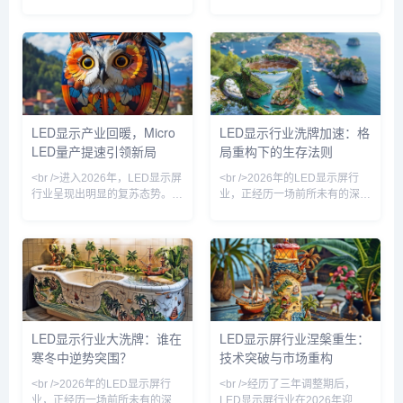
质性复苏。从上游芯片到中游封
一轮复苏周期。从产业链上游的
装，再到下游显示工程与商业运
芯片出货量到下游的工程渠道反
营，产业链各环节的开工率与订
馈，均显示出温和增长的态势。
单量均呈现稳步回升态势。业内
特别是在国内文旅夜游、商业综
普遍认为，此轮复苏并非简单的
合体改造及体育场馆升级等项目
周期性反弹，而是由技术迭代与
的带动下，小间距与租赁屏市场
应用场景拓宽共同驱动的结构性
率先企稳。与此同时，海外市场
增长。尤其是Micro LED与COB
在欧美体育赛事、中东大型活动
LED显示产业回暖，Micro
LED显示行业洗牌加速：格
封装技术的规模化落地，让LED
等需求拉动下，出口订单明显回
LED量产提速引领新局
局重构下的生存法则
显示屏在亮度、可靠性、功耗等
暖。行业从业者普遍感受到，市
核心指标上实现对传统LCD的跨
场不再是简单的价格战，而是向
<br />进入2026年，LED显示屏
<br />2026年的LED显示屏行
代领先，进
场景化、定制化解决方案转
行业呈现出明显的复苏态势。经
业，正经历一场前所未有的深度
历了此前几年的库存调整与需求
洗牌。过去几年，产能过剩、价
疲软，今年一季度以来，下游订
格战与需求波动交织，让众多中
单显著回暖，尤其是户外广告、
小厂商在生死线上挣扎。据行业
舞台演艺、交通枢纽等传统应用
媒体统计，仅2025年就有超过
场景的招标项目明显增多。多家
三成的中小企业退出市场，而头
产业链上游芯片与封装厂商的产
部企业的市场份额却在持续提
线稼动率已回升至九成以上，部
升。这种两极分化的局面，标志
分中小型模组厂甚至出现交期延
着LED显示行业正式从“规模竞
LED显示行业大洗牌：谁在
LED显示屏行业涅槃重生：
长的现象。行业分析师指出，这
赛”转入“价值竞争”阶段。<br />
寒冬中逆势突围？
技术突破与市场重构
轮复苏并非简单的周期性反弹，
<br /><br />本轮洗牌的核心驱
而是数字户外媒体升级换代需求
动力，来自Mini/Micro
<br />2026年的LED显示屏行
<br />经历了三年调整期后，
与政府新基建投资共同作用
业，正经历一场前所未有的深度
LED显示屏行业在2026年迎来