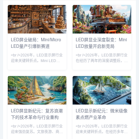
德高集团(JCDecaux
键在于开创了【电梯】这个
准的广告投放，触及全球数
革，为广告客户提供高效的
Group)创立于1964年，是
核心场景。电梯是城市的基
亿人群。公司历史与发
宣传平台。公司历史与发
全球大型户外媒体公司，并
础设施，电梯这个日常的生
展：...
展：JCDecaux由J...
在巴黎Euronext上市。
活场景代表着四个词：主流
2011年收入达24.63亿欧
人群，必经，高频，低干
元，业务遍布全球50多个国
扰。今天4亿城市人口，每
家，运营着1,013,510个广
天2亿看分众。分众电梯媒
LED屏业破局：Mini/Micro
LED屏显业深度裂变：Mini
告位，拥有10,304...
体，覆盖120个城市，140
LED量产引爆新赛道
LED放量开启新竞局
万个电梯网点，5亿人次城
市主流人群的日均...
<br />2026年，LED显示屏行业
<br />2026年，LED显示屏行业
迎来关键转折点。Mini LED与
在经历了两年的深度调整后，呈
Micro LED技术从实验室走向规
现出明显的复苏态势。从下游需
模化产线，芯片尺寸微缩至50
求看，租赁市场、广电虚拟拍
微米以下，巨量转移良率首次突
摄、以及商业地产的裸眼3D大
破99.9%，为超高清显示面板的
屏成为拉动增长的三驾马车。尤
商用化扫清障碍。业内头部企业
其在文旅夜游和赛事经济带动
相继发布基于玻璃基板的Micro
下，小间距及微间距产品的出货
LED拼接屏，像素间距低至
量同比增幅显著。产业链上游的
P0.3，亮度与对比度达到OLED
芯片厂和封装厂稼动率回升至健
LED屏显新纪元：复苏浪潮
LED显示新纪元：微米级像
水平，但寿命与功耗优势显著。
康水平，渠道库存回归良性。但
下的技术革命与行业重构
素点燃产业革命
这一突破不仅解决了大尺寸显示
值得注意的是，复苏并非普惠
的成本痛点，更催生了透明
式，头部企业与中小厂商的订单
<br />2026年，LED显示屏行业
<br />2026年，LED显示屏行业
分化加剧，行业整体呈现出“总
迎来强劲复苏。文旅夜游、商业
迎来关键转折点。在经历多年同
量
地产、体育赛事等场景需求集中
质化竞争后，技术突破成为打破