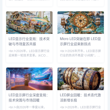
洗牌。曾几何时，小间距LED、
实质性复苏。从产业链上游芯片
Mini LED等概念让无数资本涌
到下游应用端，订单能见度持续
入，行业玩家一度超过上千家。
提升，渠道库存出清基本完成。
然而，随着市场需求增速放缓、
在文旅夜游、商业显示、虚拟拍
价格战愈演愈烈，行业已从“增
摄等新兴场景的拉动下，行业整
量市场”切换到“存量博弈”模式。
体开工率重返高位。值得注意的
近期的多项行业报道显示，一批
是，本轮复苏并非全面普涨，而
缺乏核心技术的中小厂商正在加
是呈现明显的结构性特征——具
LED显示行业变局：技术突
Micro LED突破在即 LED显
速出局，而头部企业则通过并购
备技术优势和细分场景深耕能力
破与市场复苏共振
示屏行业迎来新拐点
整合、技术迭代和市场下沉，悄
的企业率先受益，单纯的产能扩
然重构产业格局。<br /><br />
张逻辑已被市场抛弃。<br /><br
<br />2026年，LED显示屏行业
<br />2026年开年，LED显示屏
这
/><br />
迎来新一轮技术变革。从COB
行业的热词不再是“小间距”，而
封装到Micro LED，从虚拟拍摄
是“Micro LED”。在不久前举行
到透明显示，核心技术的突破正
的国际显示技术展上，多家头部
在重塑产业竞争格局。业内企业
厂商不约而同展出了像素间距低
纷纷加大研发投入，推动产品向
于0.2毫米的Micro LED样机，
更高亮度、更小间距、更低功耗
其中一款透明显示屏的亮度超过
方向演进。特别是Micro LED技
10万尼特，在强光环境下依然
术，在巨量转移和驱动方案上取
清晰可见。业内人士指出，这标
得重要进展，为下一代显示终端
志着困扰行业多年的巨量转移效
LED显示屏行业深度变局：
LED屏业回暖：技术迭代激
奠定基础。与此同时，Mini
率问题正在取得实质性突破，
技术突围与市场回暖
活新增长极
LED背光技术加速渗透至高端商
Micro LED大规模商业化不再是
用显示领域，进一步拓展了应用
纸上谈兵。<br /><
<br />自2026年一季度以来，
<br />2026年，LED显示屏行业
场景