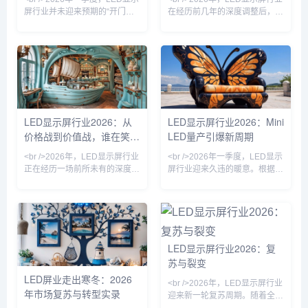
屏行业并未迎来预期的“开门
在经历前几年的深度调整后，终
红”，反而在激烈的价格战中呈
于迎来明确的复苏信号。随着文
现出一二级梯队分化加剧的态
旅夜游、商业地产、体育赛事等
势。据行业媒体观察，头部上市
下游需求逐步释放，LED显示屏
企业订单能见度普遍延长至三个
整体出货量呈现稳步回升态势。
月以上，而部分中小厂商则因现
尤其是在线城市核心商圈，裸眼
金流紧张、订单萎缩，被迫缩减
3D大屏成为引流利器，带动了
产线甚至转型代工。这种“强者
高端显示产品的替换需求。行业
愈强，弱者愈弱”的局面，正是
人士普遍认为，这轮复苏不是简
LED显示屏行业2026：从
LED显示屏行业2026：Mini
过去两年行业内卷的延续。<br
单的周期反弹，而是应用场景拓
价格战到价值战，谁在笑到
LED量产引爆新周期
/><br />在本轮调整中，产品同
宽带来的结构性增长。<br /><br
质化严重的中低端市场首当其
/><br />技术层面，LED显示屏
最后？
<br />2026年，LED显示屏行业
<br />2026年一季度，LED显示
冲。小间距及室内商
正在经历一场前所未有的深度洗
屏行业迎来久违的暖意。根据行
牌。过去两年间，上游芯片价格
业媒体最新汇总的10条市场动
波动、下游需求结构变化以及国
态，渠道库存去化基本完成，国
际市场竞争加剧，让一批依赖低
内文旅演艺、虚拟拍摄、户外广
价策略的中小厂商接连退出市
告三大主力场景的招标项目数量
场。行业集中度显著提升，头部
环比增长超过40%。与此同时，
企业凭借技术积累和规模效应，
海外市场在体育赛事与交通数字
LED显示屏行业2026：复
进一步巩固了市场地位。这场洗
化的双重拉动下，出口订单回暖
苏与裂变
牌并非简单的优胜劣汰，而是整
明显。多家LED显示屏上市公司
LED屏业走出寒冬：2026
个产业从“拼产能”向“拼价值”转
在2025年报中披露的预收款项
<br />2026年，LED显示屏行业
年市场复苏与转型实录
型的必然结果。<br /><br /><br
同比上升，印证了下游需求的实
迎来新一轮复苏周期。随着全球
/>与此同时，技术突破成为决定
质性修复。行业分析师指出，本
文旅产业持续升温，大型演艺活