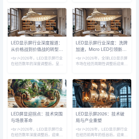
释放，沉寂多年的户外广告市场
僵局的唯一钥匙。其中，Micro
重获生机。据行业观察，上半年
LED（微发光二极管）显示技术
主流厂商订单量普遍回升，尤其
从实验室走向量产线，成为今年
是小间距LED在会议室、控制室
最耀眼的技术路线。与传统的
等专业显示领域的渗透率进一步
LCD和OLED不同，Micro LED
提升。与此同时，海外市场成为
将LED芯片微缩至微米级，实现
增长引擎，东南亚、中东等地区
更高的亮度、更低的功耗和更长
LED显示屏行业深度报道：
LED显示屏行业深度：洗牌
的数字标牌项目加速落地，中国
的寿命。多家头部厂商已展示基
从价格战到价值战的转型之
加速，Micro LED引领新赛
LED显示屏出口额创下新高。
于巨量转移技术的全彩样机，像
<br /><br />值得注意的是，这
素间距突破0.3毫米，肉眼几乎
路
道
<br />2026年，LED显示屏行业
<br />2026年，全球LED显示屏
轮复苏并非
无
在经历数年的深度调整后，呈现
市场在经历周期性调整后迎来温
出明显的复苏态势。多家上市公
和复苏。随着数字户外广告、虚
司发布的财报显示，受益于户外
拟拍摄、高端会议显示等新兴场
广告、舞台租赁、虚拟拍摄等下
景的渗透率快速提升，行业不再
游需求的持续回暖，头部企业的
单纯依赖传统户外大屏的存量替
营收和净利润均实现双位数增
换，而是向更精细化的应用层级
长。行业整体产能利用率回升至
拓展。据多家券商研报援引的产
健康水平，此前困扰行业的低价
业链调研信息，小间距LED在控
竞争局面得到有效遏制。<br />
制室、演播室等专业市场的出货
LED屏显迎拐点：技术突围
LED显示屏2026：技术破
<br />这一轮复苏并非简单的周
量同比回升，而租赁市场也因演
与场景革命
局与产业重塑
期性反弹，而是行业结构性升级
艺活动常态化而保持稳定增长。
的结果。过去三年间，小间距
\n\n值得注意的是，透明屏、柔
<br />2026年，LED显示屏行业
<br />2026年，LED显示屏行业
LED和Mini
性屏等创新形态开始
在经历数年深度调整后，迎来实
在经历前两年的低谷后，迎来新