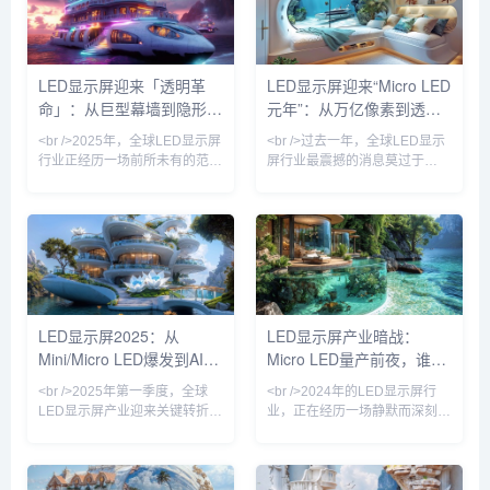
度提升至5000nit以上，功耗较
多年的“成本悬崖”开始松动。与
传统COB方案降低40%。产业
此同时，苹果手表率先采用
链上游的驱动IC芯片、巨量转移
Micro LED微显示屏的消息再度
设备订单同比增长230%，核心
发酵，供应链消息称其像素密度
LED显示屏迎来「透明革
LED显示屏迎来“Micro LED
设备商Kulicke & Soffa的产能已
已突破3000PPI。与过往OLED
命」：从巨型幕墙到隐形科
元年”：从万亿像素到透明
被预订至2026年。这标志着
替代LCD的渐进式革命不同，
Micro L
Micro LED正在同时冲击
技，千亿市场重新洗牌
电影屏，行业格局正在被重
<br />2025年，全球LED显示屏
<br />过去一年，全球LED显示
新定义
行业正经历一场前所未有的范式
屏行业最震撼的消息莫过于
转移。在近期发布的十份行业深
Micro LED在多个应用场景实现
度报告中，一个高频词汇贯穿始
“真量产”。过去，Micro LED被
终——透明。从纽约时代广场的
视为“显示技术的圣杯”，但由于
玻璃幕墙到上海陆家嘴的云端连
巨量转移工艺复杂、良率低，成
廊，传统笨重的箱体式LED正在
本居高不下。然而，今年多家头
被一种近乎隐形的柔性透明薄膜
部厂商宣布采用激光转移和范德
所取代。这种透光率高达85%的
华力绑定技术，将Micro LED芯
LED网格，不仅没有遮挡建筑原
片的转移效率提升至每小时数百
LED显示屏2025：从
LED显示屏产业暗战：
有的采光，反而将玻璃幕墙转化
万颗，良率突破99.9%。最令人
Mini/Micro LED爆发到AI驱
Micro LED量产前夜，谁在
为动态的信息流载体。行业分析
振奋的是，一块55英寸4K
师指出，透明LED屏的全球市场
Micro LED透明显示屏
动内容革命
改写千亿显示版图？
<br />2025年第一季度，全球
<br />2024年的LED显示屏行
规模在2024年
LED显示屏产业迎来关键转折
业，正在经历一场静默而深刻的
点。根据最新行业报告，Mini
权力更迭。过去十年间，中国厂
LED背光显示屏在高端商用及专
商以极致性价比席卷全球，小间
业显示领域的渗透率首次突破
距LED从P2.5一路杀至P0.4，