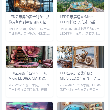
室水平，而巨量转移设备成本同
特，对比度提升至理论极限。更
比降低42%，这直接推动三星、
令人振奋的是，中国企业利亚德
索尼与国内京东方系厂商将
与晶电合作的Micro LED量产线
LED显示屏的黄金时代：从
LED显示屏迎来“Micro
Micro LED商用时间表提前至
正式投产，成本较去年下降
像素革命到AI驱动的万亿级
LED”时代：万亿市场重塑
2025年Q3。与此同时，
40%，这标志着Micro LED从
COB（板上芯片）封装技术占
“实验室黑科技”正式走向商
视觉生态
视觉革命
<br />2025年，全球LED显示屏
<br />2025年被业界视为Micro
据P1.2以下
产业迎来历史性拐点。根据最新
LED的“商用元年”。过去数月
的行业数据显示，仅上半年全球
内，三星、索尼、京东方等巨头
LED显示屏市场规模已突破120
相继发布新一代Micro LED显示
亿美元，同比增长23.7%。这背
屏，像素间距突破至P0.3以下，
后的核心驱动力，来自Mini
亮度超过10000尼特，而功耗较
LED和Micro LED技术的商业化
传统OLED降低40%。更关键的
落地彻底打破了传统小间距LED
是，巨量转移技术的良率首次突
的天花板。利亚德、洲明科技、
破99.99%，使得生产成本较去
艾比森等头部企业相继推出P0.3
年下降近六成。这意味着，曾经
LED显示屏产业2025：从
LED显示屏暗战升级：
以下超微间距产品，将LED显示
仅存在于实验室的“终极显示技
Micro LED爆发到AI驱动的
Micro LED量产前夜，谁在
屏从“远观巨幕”推向“近触视界”
术”，正加速走向高端商用与家
的新维度。与此同时，
庭影院市场。<br /
户外媒体革命
改写千亿显示产业规则？
<br />2025年第一季度，LED显
<br />2024年第四季度，LED显
示产业迎来关键转折点。根据最
示行业迎来十年未见的密集技术
新行业报道，三星、LG与国内
突破。三星、LG、京东方与利
头部厂商京东方相继宣布Micro
亚德几乎在同一时间宣布Micro
LED显示屏进入小批量量产阶
LED巨量转移效率提升至每小时
段，像素间距突破P0.3以下，亮
百万颗级别，这意味着困扰行业