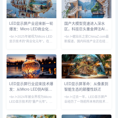
35%，较去年同期增长12个百
室内商显市场几乎被重塑。然
分点。三星、TCL、京东方等头
而，当间距缩小逼近物理极限，
部厂商纷纷推出搭载自研Mini
传统的SMD封装与COB技术的
LED驱动方案的巨幕产品，亮度
成本曲线开始钝化，行业竞争的
均匀性与对比度达到新高度。与
核心从“单位面积价格”转向“单位
LED显示屏产业迎来新一轮
国产大模型竞速进入深水
此同时，Micro LED技术从实验
像素价值”。最新披露的供应链
爆发：Micro LED商业化提
区，科技巨头重金押注AI基
室走向中试线，苹果、索尼、利
数据显示，2024年第三季度，
亚德等企业相继展示透明可弯曲
P0.9以下微间距产品出货量同比
速，户外广告市场重构
础设施
<br />2025年被视为Micro LED
<br />据站长之家ChinaZ.com最
Mic
增长21
显示技术的“商业化元年”。在过
新报道，国内科技产业正在经历
去两个月内，三星、LG、京东
一场由大模型驱动的深刻变革。
方相继发布新一代Micro LED显
过去一个月内，多家头部企业密
示屏，像素间距突破至P0.3以
集发布新一代基座模型，参数规
下，亮度峰值达到10,000尼
模与推理能力双双跃升。然而，
特，而能耗较传统LED直显降低
与上一轮单纯比拼参数不同，当
约40%。更令人关注的是，巨量
前竞争的焦点已从模型层延伸至
转移良率首次突破99.9%，这意
应用生态与商业闭环。头部厂商
味着长期阻碍Micro LED普及的
不再满足于展示技术参数，而是
LED显示屏行业迎来技术爆
LED显示屏革命：从像素到
成本瓶颈正在瓦解。行业分析师
将模型嵌入办公、编程、金融、
发：从Micro LED到AI驱
智能生态的颠覆性跃迁
预测，到2026年，Micro LED在
医疗等具体场景，试图以真实业
高端
务数据反哺模型迭代。这一趋势
动，产业格局正在重塑
<br />2024年被业界视为Micro
<br />过去一年，LED显示屏产
意味着，大模型竞赛正
LED显示技术的“量产元年”。根
业经历了一场前所未有的技术爆
据最新行业报告，三星、LG和
炸。从苹果悄然布局Micro LED
京东方等头部厂商已相继突破巨
到三星、LG相继推出透明LED
量转移与修复工艺的瓶颈，将
电影屏，传统LCD和OLED的统