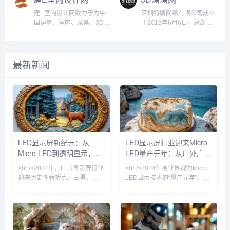
涵盖游戏开发、影视制作、
之一。核心功能海量3D模型
3D模型，包括游戏、影视、
产等多种数字内容资源。无
中瑞、天星资本、完美世
质、cad施工图、光域网等
动画设计、...
资源提供超过10万种...
建筑可视化、虚拟现实
论是用于游戏开发、影视制
界、孚惠资本、永桐资本等
设计素材，由国内外顶尖的
建E室内设计网致力于为中
深圳特鹏网络有限公司成立
（VR）、增强现实
作、建筑可视化、产品设
机构投资，累计融资金额上
设计公司/效果图工作室上传
国建筑、室内、家具、3D设
于2013年6月6日，总部位
（AR）、3D打印等多个领
计，还是虚拟现实和增强现
亿元。2015年12月4日，作
共享。欧模网成立于2007
计师提供高品质、高精度的
于广东省深圳市，主要经营
域的专业资源，是一个综合
实应用，TurboSquid 都是
为文化科技领域首家平台型
年，为广东图居网络科技股
3D家具模型以及其他相关设
素材电商、素材管理软件、
性的3D数字资产平台。平台
创作者获取专业级3D素材
公司登陆新三板，成为国内
份有限公司旗下品牌网站，
计素材、设计工具以及云工
效果图云渲染、室内设计教
概况CGTrader 专注...
的...
新媒体影视第一股（股票代
现已发展成为国内领先的原
作平台。 &nbsp; &nbsp;
育等业务。公司秉承“诚信、
最新新闻
码：834630）。新片场同
创3D模型素材库与设计案例
&nbsp;未来，公司将进一步
平等、创新”的企业精神与经
时也是国家高新技术企业、
共享平台。欧模网致力打造
整合资源，不断创造新的价
营理念，服务于国内外室内
北京市“专精特新”中小企
“知识共享设计智库”为核心
值，服务室内设计师、材料
设计师及3D模型效果图制作
业、及北京市“创新型中小企
的设计生态圈，业务涵盖3D
和产品供应商及业主。为设
人员，以“平台+技术+服务”
业”。新片场社区新片场社
模型、SU模型...
计师提供终身学习和个人成
进行三维驱动，以“不断提高
区...
长解决方案服务；为材料商
室内外设计行业的工作效率”
和软装产品供应商提供互联
为使命，致力于成为国内开
网营销和电子商务整体解决
放、便捷、高效、受用户喜
LED显示屏新纪元：从
LED显示屏行业迎来Micro
方案服务；为个人和商业业
欢的3D设计行业首选品牌。
Micro LED到透明显示，
LED量产元年：从户外广告
主构建室内设计与...
3D溜溜网（www....
2024年技术革命如何重塑
到虚拟影棚的颠覆性变革
<br />2024年，LED显示屏行业
<br />2024年被业界视为Micro
视觉产业
迎来历史性转折点。三星、
LED显示技术的“量产元年”。最
LG、京东方等巨头相继宣布
新行业报告显示，随着巨量转移
Micro LED产线良率突破99%的
良率提升至99.999%以上，三
关键节点，而苹果手表率先采用
星、苹果、京东方等头部厂商的
Micro LED面板的消息更让整个
Micro LED生产线已实现小批量
产业链沸腾。据《华尔街日报》
出货。与传统的LCD和OLED相