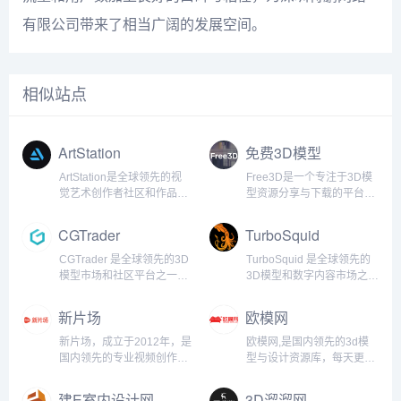
有限公司带来了相当广阔的发展空间。
相似站点
ArtStation
免费3D模型
ArtStation是全球领先的视
Free3D是一个专注于3D模
觉艺术创作者社区和作品展
型资源分享与下载的平台，
示平台，专注于为艺术家提
旨在为全球的3D设计师和艺
供一个展示、推广和销售其
术家提供高质量、免费的3D
CGTrader
TurboSquid
作品的专业化平台。作为3D
素材资源。通过Free3D，
艺术、插画、概念设计和数
用户可以轻松获取用于影
CGTrader 是全球领先的3D
TurboSquid 是全球领先的
字艺术领域的重要展示窗
视、游戏、动画、建筑、产
模型市场和社区平台之一，
3D模型和数字内容市场之
口，ArtStation连接了艺术
品设计等领域的3D模型，同
成立于2011年，总部位于立
一，成立于2000年，总部位
家、爱好者和行业内的顶级
时也支持上传个人作品，与
陶宛。平台为全球3D艺术
于美国，是目前最大且最具
新片场
欧模网
公司，成为创意领域不可或
全球创作者共享设计灵感。
家、设计师、开发者、游戏
影响力的三维素材平台之
缺的工具。ArtStation不仅
Free3D以其丰富的资源
开发者、建筑师等创作者提
一。TurboSquid 为全球的
新片场，成立于2012年，是
欧模网,是国内领先的3d模
是一个展示作品的地方，还
库、易用的搜索功能和免费
供一个发布、购买和销售高
3D艺术家、设计师、开发者
国内领先的专业视频创作人
型与设计资源库，每天更新
为艺术家提供就业机会、教
的下载服务，成为3D创作者
质量3D模型的场所。
以及创作者提供海量的3D模
平台，先后获得九合创投、
大量的3dmax模型、免费3d
程资源和艺术品销售渠道，
获取素材和灵感的重要平台
CGTrader 提供各种类型的
型、纹理、动画、VR/AR资
阿里巴巴集团、红杉资本、
模型、原创3d模型、vray材
建E室内设计网
3D溜溜网