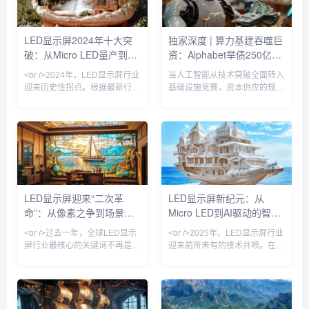
获得的供应链数据，Micro LED
比，Micro LED在亮度、响应速
芯片成本在过去12个月中下降
度和功耗方面具有压倒性优势，
了42%，远超行业年初预测的
尤其是在户外强光环境下，其亮
LED显示屏2024年十大突
独家深度 | 算力基建吞噬巨
25%。这意味着，曾经被视为
度可达20000nit以上，且寿命超
破：从Micro LED量产到AI
资：Alphabet举债250亿，
“天价”的Micro LED电视，零售
过100000小时。业内分析师指
价有望在2025年降至
出，今年
驱动数字户外广告的革命性
软银质押OpenAI股权撬动
<br />2024年，LED显示屏行业
当人工智能从技术突破全面转入
蜕变
百亿贷款
迎来历史性拐点。根据最新行业
基础设施竞赛，资本供应的规模
报告，Micro LED芯片良率突破
与结构正成为决定行业座次的核
95%大关，核心制造成本较三年
心变量。本周，两家全球最具影
前下降60%，三星、苹果、京东
响力的科技投资主体——
方等巨头纷纷加速布局。此前被
Alphabet Inc. 与软银集团——
诟病为“实验室技术”的Micro
相继披露了规模空前的债务融资
LED，如今已出现在高端商用显
方案，清晰勾勒出这场AI军备竞
示、车载AR-HUD乃至可穿戴设
赛已迈入高杠杆、长周期、重资
备中。某头部面板厂商透露，其
本的新阶段。据知情人士及监管
LED显示屏迎来“二次革
LED显示屏新纪元：从
新一代Micro LED显示屏的亮度
文件显示，谷歌母公司Alphabet
命”：从像素之争到场景智
Micro LED到AI驱动的智慧
已达到10000尼特，功耗却降低
计划在公开市场分十批发行公司
40%，寿命超过
债券，期限横跨2年至40年，总
能的跃迁
屏革命
<br />过去一年，全球LED显示
<br />2025年，LED显示屏行业
筹资目标介于20...
屏行业最核心的关键词不再是
迎来前所未有的技术井喷。在刚
“间距越小越好”，而是“单位成本
刚结束的全球显示技术博览会
下的光效与寿命最优解”。根据
上，三星、LG、京东方等巨头
最新的十份产业调研报告，
同时展示了基于Micro LED技术
Micro LED在60英寸以下显示领
的全新产品线，像素间距首次突
域的良率突破至99.99%的实验
破P0.3以下，亮度达到10000尼