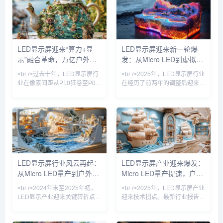
Micro LED芯片的良率提升至
治地位正被悄然撼动。据最新行
99.9%以上。与传统的LCD和
业报告显示，2025年全球LED
OLED相比，Micro LED在亮
显示屏市场规模预计突破120亿
度、响应速度和功耗方面展现出
美元，其中Mini LED背光产品
碾压性优势，尤其在户外大屏和
出货量同比增长超200%，而
LED显示屏迎来“算力+显
LED显示屏迎来新一轮爆
高端商用显示领域，其亮度可达
Micro LED虽未完全量产，但其
示”融合革命，万亿户外媒
发：从Micro LED到虚拟拍
20000尼特以上，即使正午阳光
在AR眼镜、车载显示等细分领
直射也清晰可见。<br
域的原型机已展现出远超
体市场重新洗牌
摄，产业格局正在重塑
<br />过去十年，LED显示屏行
<br />2025年，LED显示屏行业
业在像素间距从P10狂卷至P0.9
在经历了前两年的调整后迎来强
的竞速中陷入同质化泥潭。但
劲复苏。根据多家市场研究机构
2025年最新的供应链情报显
的最新报告，全球LED显示屏市
示，行业正在经历一场由“芯片
场规模预计突破120亿美元，同
倒装+COB集成封装”驱动的根本
比增长18%。这一增长背后，是
性变革。多家头部厂商已实现
Mini/Micro LED技术的加速商
P0.4以下Micro LED显示屏的良
用、虚拟制作（Virtual
率突破，单位成本较2023年下
Production）需求的爆发，以及
降近60%。在深圳举行的国际
户外裸眼3D大屏的普及。从上
LED显示屏行业风云再起：
LED显示屏产业迎来爆发：
LED展上，一款采用玻璃基板的
游芯片到下游应用，产业链各环
从Micro LED量产到户外广
Micro LED量产提速，户外
透明Micro LED屏惊艳全场——
节都在经历一场深刻的效率革
透光率超过70%，峰值亮度
命。<br /><br
告新蓝海，一场显示革命正
广告迈向万亿级市场
<br />2024年末至2025年初，
<br />2025年，LED显示屏产业
在进行
LED显示产业迎来关键转折点。
迎来技术拐点。最新行业报告显
三星、LG与京东方相继展示基
示，Micro LED芯片良率已突破
于Micro LED技术的透明显示屏
99.9%，巨量转移效率提升至每