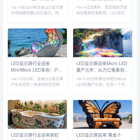
师指出，Micro L
屏能效限定值及能效等级》新国
广告革命
技术革命重塑视觉生态
<br />当2024年全球LED显示屏
<br />过去两年，受宏观经济波
标正式实施，
市场规模突破120亿美元、同比
动与疫情反复影响，LED显示屏
增速重回两位数时，行业终于确
行业一度陷入订单萎缩、价格战
认了一个事实：这不是周期反
加剧的困境。但进入2024年以
弹，而是技术代际切换带来的价
来，随着文旅夜游、裸眼3D、
值重估。过去三年，Mini LED
虚拟拍摄、会议一体机等新兴场
背光在电视和笔记本上的渗透率
景加速放量，LED显示屏产业明
从5%飙升至38%，而Micro
显回暖。据行业机构预计，
LED芯片成本以每年35%的速度
2025年全球LED显示屏市场规
下探——三星、京东方、利亚德
模将突破120亿美元，同比增长
LED显示屏行业迎来
LED显示屏迎来Micro LED
与友达的产线良率在近两个季度
超15%。这背后，既有传统户外
Mini/Micro LED革命：户外
量产元年：从万亿像素到虚
相继突破99.9%的生死线。这意
广告屏的存量升级，更有Micro
味着，LED显示屏正从户外广告
LED、COB（板上芯片封装）
广告与虚拟拍摄双轮驱动
拟影棚的产业跃迁
<br />2024年，全球LED显示屏
<br />2025年被业内视为Micro
牌
等新技术的规
产业正经历一场深刻的范式转
LED的量产元年。过去一个月
移。根据近期十篇行业深度报道
内，三安光电与华星光电联合宣
的综合分析，传统的SMD（表
布其Micro LED芯片良率突破
面贴装）与COB（板上芯片）
99.99%，而利亚德在其北京工
技术格局已被彻底打破，
厂正式启用了全球首条全自动巨
Mini/Micro LED技术从实验室加
量转移产线，单班产能达到
速走向量产线，成为驱动市场增
3000片晶圆。这标志着困扰行
长的核心引擎。多家头部厂商如
业十余年的“巨量转移”与“缺陷修
利亚德、洲明科技、艾比森在
复”两大痛点首次在量产层面得
LED显示屏行业迎来新纪
LED显示屏迎来“黄金十
2024年半年报中披露，Mini
到解决。与此同时，京东方在成