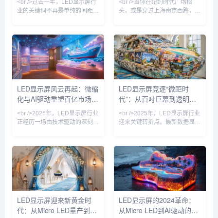
<br />过去一年，LED显示屏行
<br />当你在纽约时代广场抬
业的关键词不再是单纯的间距竞
头，或是穿过上海南京西路，
逐。综合近期十篇行业深度报道
LED显示屏已不再是简单的广告
来看，2025年的LED显示产业
牌，而是一面能呼吸的“数字皮
正经历一场由“超高清显示技术”
肤”。2025年，随着Micro LED
与“AI内容生成”共同驱动的价值
量产成本下降60%，行业正式迈
重构。多家头部厂商发布的
入“像素密度自由”阶段。最新10
Micro LED和COB（板上芯片）
篇产业深度报告显示，P0.3以下
新品，将点间距推入P0.3时代，
超微间距屏出货量同比增长
而更值得关注的是，显示终端不
340%，而户外裸眼3D屏的像素
LED显示屏风云再起：微缩
LED显示屏竞逐“微距时
再是冷冰冰的硬件——它开始具
颗粒感已消失，取而代之的是视
化与AI驱动重塑百亿市场格
代”：从百吋巨幕到透明影
备实时感知环境、动态调整亮度
网膜级细腻度——这让观众开始
与色彩的能力。在深圳举行的国
怀疑眼前究竟是实物还是光影。
局
院，谁主沉浮？
<br />2025年，LED显示屏行业
<br />2025年，LED显示屏行业
际LED
<br /
正经历一场由技术驱动的深刻变
迎来关键转折点。最新数据显
革。据最新行业报告显示，
示，全球小间距LED市场规模突
Micro LED（微发光二极管）芯
破80亿美元，年增长率达
片尺寸已突破30微米大关，量
23%，而Micro LED技术正式从
产良率提升至99.9%，这使得超
实验室走向量产线，三星、
高清、大尺寸显示屏的成本较三
LG、京东方等巨头相继推出像
年前下降近六成。与此同时，
素间距低于0.3mm的商用产品。
COB（板上芯片）封装技术凭
行业分析师指出，传统DIP直插
借其高防护性、高对比度和无缝
式LED已基本退出室内应用，
LED显示屏迎来新黄金时
LED显示屏的2024革命：
拼接优势，在P1.0以下间距市场
COB（板上芯片）与MIP（微缩
代：从Micro LED量产到AI
从Micro LED到AI驱动的智
占据主导地位，市场份额首次超
化封装）技术路线之争进入白热