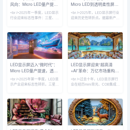
风向：Micro LED量产提
Micro LED到透明柔性屏，
Mini/Micro LED芯片制造工艺良
保持高对比度。与此同时，
率突破至99.9%，驱
COB（板上芯片）封装技术加
速，透明屏引爆户外广告革
2025年技术革命如何重塑
<br />2025年一季度，LED显示
<br />2025年，LED显示屏行业
速渗透
命
视觉产业
行业迎来标志性事件：三星、
迎来历史性转折点。据最新产业
LG与国内龙头利亚德几乎同步
链报告，三星、索尼与京东方相
宣布Micro LED显示屏良率突破
继宣布Micro LED芯片良率突破
95%，成本较两年前下降
99.9%，单颗成本下降40%，这
60%。这意味着曾被视作“下一
意味着困扰行业十年的“量产魔
代显示技术”的Micro LED，正式
咒”正式解除。与传统的LCD和
从实验室走向规模化商用。与传
OLED相比，Micro LED在亮
统的LCD和OLED相比，Micro
度、寿命和响应速度上实现了数
LED在亮度、响应速度和寿命上
量级提升，尤其是在户外强光环
LED显示屏迈入“微时代”：
LED显示屏迎来“超高清
具有压倒性优势，尤其适合户外
境下，其20000尼特以上的峰值
Micro LED量产提速，透明
+AI”革命：万亿市场重构进
强光环境下的超高清显示。业内
亮度让画面依然清晰锐利。业内
分析师指出，随着巨量转移技
专家指出，Micro L
屏与虚拟拍摄引爆新场景
行时
<br />2025年第一季度，LED显
<br />过去十年，LED显示屏行
示产业迎来标志性转折。三星、
业在经历mini背光、COB集成封
LG与国内头部厂商京东方、利
装等多次技术迭代后，终于迎来
亚德几乎同步宣布Micro LED芯
真正的“代际跃迁”。2025年，三
片良率突破99.99%，巨量转移
星、索尼与国内京东方、利亚德
效率提升至每小时200万颗。这
相继宣布Micro LED芯片良率突
意味着困扰行业十年的“成本悬
破99.99%，像素点间距进入
崖”开始松动——以P0.4以下间
P0.3以下微米级时代。这意味
距产品为例，单位面积造价较去
着，LED显示屏首次能在保持无
年同期下降37%，首次低于同规
缝拼接优势的同时，实现堪比