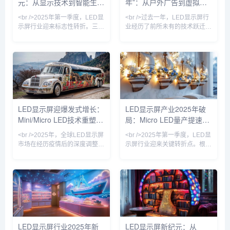
元：从显示技术到智能生态
年”：从户外广告到虚拟现
LED订单同比增长超过300%，
都的Micro LED试验线成功点亮
而Micro LED的像素间距已突破
了1.27英寸、3175PP
的全面跃迁
实，万亿赛道重构视觉产业
<br />2025年第一季度，LED显
<br />过去一年，LED显示屏行
P
示屏行业迎来标志性转折。三
业经历了前所未有的技术跃迁。
星、LG与京东方相继宣布Micro
据最新行业数据显示，全球LED
LED芯片良率突破99.9%，将大
显示屏市场规模已突破800亿美
尺寸商用显示器的成本拉低至传
元，年复合增长率保持在12%以
统方案的60%。与此同时，Mini
上。其中，Mini LED背光技术
LED背光技术加速向中端市场渗
加速渗透至高端电视、笔记本电
透，75英寸电视价格首次跌破
脑和车载显示领域，而Micro
万元大关。行业分析师指出，这
LED则凭借其高亮度、低功耗和
不仅是像素间距的缩小，更意味
超长寿命的优势，成为苹果、三
LED显示屏迎爆发式增长：
LED显示屏产业2025年破
着LED显示从“户外广告牌”向“超
星、索尼等巨头竞相布局的下一
Mini/Micro LED技术重塑千
局：Micro LED量产提速，
高清家庭影院”的边界消融。<br
代显示技术。业内专家指出，随
/><br />国
着巨量转移良率突破99.9%，
亿市场格局
透明屏与AI内容生态重塑户
<br />2025年，全球LED显示屏
<br />2025年第一季度，LED显
Micr
外广告
市场在经历疫情后的深度调整期
示屏行业迎来关键转折点。根据
后，迎来强劲复苏。据行业最新
最新产业链调研，Micro LED芯
数据显示，中国LED显示屏市场
片的巨量转移效率较去年同期提
规模已突破1500亿元人民币，
升200%，良率突破99.9%，推
同比增长18.6%，其中小间距及
动单位制造成本下降约30%。三
Micro LED产品增速高达45%，
星、LG及国内头部厂商京东
成为拉动市场增长的核心引擎。
方、利亚德相继发布消费级
在政策端，“新基建”与“百城千
Micro LED透明电视，像素间距
屏”项目持续落地，户外超高清
突破0.3mm，亮度达到
LED显示屏行业2025年新
LED显示屏新纪元：从
显示需求激增；在技术端，
10000nits，在强光环境下依然