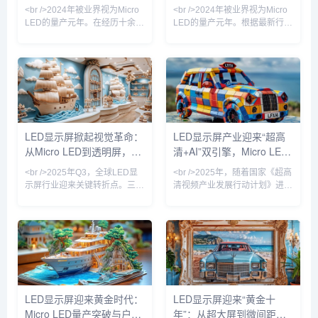
过50%。业内巨头如利亚德、洲
化。与此同时，LED电影屏通过
驱动，产业格局重塑在即
能像素，千亿市场迎来爆发
<br />2024年被业界视为Micro
<br />2024年被业界视为Micro
明科技纷纷加
DCI认证
前夜
LED的量产元年。在经历十余年
LED的量产元年。根据最新行业
实验室钻研后，三星、友达、京
报道，三星、LG以及国内厂商
东方等头部厂商终于将Micro
京东方、华灿光电纷纷在巨量转
LED像素间距压缩至P0.3以下，
移技术上取得关键突破，将
并成功解决巨量转移的良率瓶
Micro LED芯片的良率提升至
颈。据最新供应链报告，苹果公
99.99%以上。这意味着LED显
司新一代Apple Watch将率先搭
示屏的分辨率首次全面超越
载Micro LED屏幕，这标志着该
OLED，像素间距可以缩小至
技术从商用大屏向消费电子渗透
0.3毫米以下，在高端商显、车
LED显示屏掀起视觉革命：
LED显示屏产业迎来“超高
的关键转折。与此同时，Mini
载显示和可穿戴设备上实现了
从Micro LED到透明屏，技
清+AI”双引擎，Micro LED
LED背光技术持续下探成本，在
“无拼接缝”的视觉体验。与此同
75英寸以上大
时，COB（板上芯片）封装技
术迭代重塑千亿市场
量产提速重塑户外媒体新格
<br />2025年Q3，全球LED显
<br />2025年，随着国家《超高
术加速普及，
局
示屏行业迎来关键转折点。三
清视频产业发展行动计划》进入
星、索尼与京东方相继发布采用
收官阶段，LED显示屏行业迎来
Micro LED芯片的新一代商用显
新一轮技术升级浪潮。工信部最
示产品，像素间距首次突破P0.3
新数据显示，国内超高清LED显
以下，亮度达到10,000尼特以
示屏市场规模已突破800亿元，
上，相较传统OLED在户外强光
同比增长23%。从北京冬奥会到
下的可视性提升近4倍。与此同
杭州亚运会，从城市地标裸眼
时，国内厂商利亚德与洲明科技
3D大屏到虚拟制片影棚，LED
宣布其Micro LED巨量转移良率
显示屏正从传统的“显示工具”升
LED显示屏迎来黄金时代：
LED显示屏迎来“黄金十
已超过99.99%，使得单位成本
级为“沉浸式体验载体”。值得注
Micro LED量产突破与户外
年”：从超大屏到微间距，
较两年前下降约60%。行业分析
意的是，今年发布的《LED显示