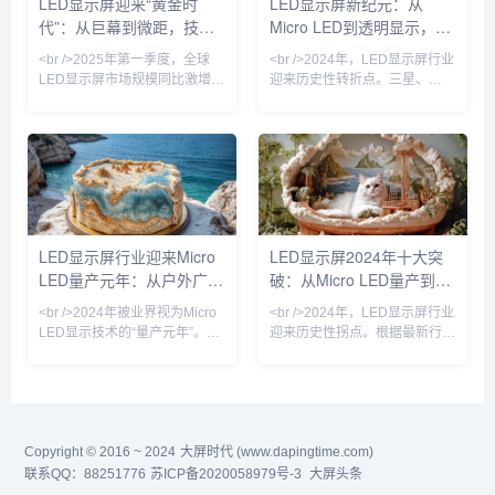
LED显示屏迎来“黄金时
LED显示屏新纪元：从
格OLED商用拼接屏。行业分析
OLED的对比度与色彩表现，且
代”：从巨幕到微距，技术
Micro LED到透明显示，
师指出，Micro LED不再是“概念
功耗降低40%以上。行业分析师
玩具”，其超高亮度、
指出，Micro LED的量
革命重塑视觉产业
2024年技术革命如何重塑
<br />2025年第一季度，全球
<br />2024年，LED显示屏行业
视觉产业
LED显示屏市场规模同比激增
迎来历史性转折点。三星、
23%，达到创纪录的87亿美
LG、京东方等巨头相继宣布
元。这一增长背后，是户外数字
Micro LED产线良率突破99%的
广告牌的全面升级与影视虚拟制
关键节点，而苹果手表率先采用
作棚的井喷式扩张。在纽约时代
Micro LED面板的消息更让整个
广场，一块面积超过2000平方
产业链沸腾。据《华尔街日报》
米的裸眼3D LED屏刚刚刷新了
获得的供应链数据，Micro LED
吉尼斯世界纪录；而在好莱坞，
芯片成本在过去12个月中下降
超过60%的绿幕影棚已替换为
了42%，远超行业年初预测的
LED显示屏行业迎来Micro
LED显示屏2024年十大突
LED虚拟背景墙。业内分析师指
25%。这意味着，曾经被视为
LED量产元年：从户外广告
破：从Micro LED量产到AI
出，LED显示屏正从“显示工具”
“天价”的Micro LED电视，零售
进化为“空间交互媒介”，其单位
价有望在2025年降至
到虚拟影棚的颠覆性变革
驱动数字户外广告的革命性
<br />2024年被业界视为Micro
<br />2024年，LED显示屏行业
面积产值较五年
蜕变
LED显示技术的“量产元年”。最
迎来历史性拐点。根据最新行业
新行业报告显示，随着巨量转移
报告，Micro LED芯片良率突破
良率提升至99.999%以上，三
95%大关，核心制造成本较三年
星、苹果、京东方等头部厂商的
前下降60%，三星、苹果、京东
Micro LED生产线已实现小批量
方等巨头纷纷加速布局。此前被
出货。与传统的LCD和OLED相
诟病为“实验室技术”的Micro
Copyright © 2016 ~ 2024
比，Micro LED在亮度、响应速
大屏时代 (www.dapingtime.com)
LED，如今已出现在高端商用显
度和功耗方面具有压倒性优势，
示、车载AR-HUD乃至可穿戴设
联系QQ：88251776
苏ICP备2020058979号-3
大屏头条
尤其是在户外强光环境下，其亮
备中。某头部面板厂商透露，其