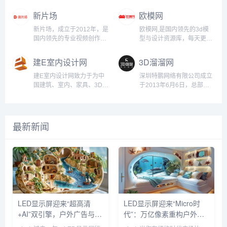
口，ArtStation连接了艺术
品设计等领域的3D模型，同
成立于2011年，总部位于立
一，成立于2000年，总部位
家、爱好者和行业内的顶级
时也支持上传个人作品，与
陶宛。平台为全球3D艺术
于美国，是目前最大且最具
新片场
欧模网
公司，成为创意领域不可或
全球创作者共享设计灵感。
家、设计师、开发者、游戏
影响力的三维素材平台之
缺的工具。ArtStation不仅
Free3D以其丰富的资源
开发者、建筑师等创作者提
一。TurboSquid 为全球的
新片场，成立于2012年，是
欧模网,是国内领先的3d模
是一个展示作品的地方，还
库、易用的搜索功能和免费
供一个发布、购买和销售高
3D艺术家、设计师、开发者
国内领先的专业视频创作人
型与设计资源库，每天更新
为艺术家提供就业机会、教
的下载服务，成为3D创作者
质量3D模型的场所。
以及创作者提供海量的3D模
平台，先后获得九合创投、
大量的3dmax模型、免费3d
程资源和艺术品销售渠道，
获取素材和灵感的重要平台
CGTrader 提供各种类型的
型、纹理、动画、VR/AR资
阿里巴巴集团、红杉资本、
模型、原创3d模型、vray材
建E室内设计网
3D溜溜网
涵盖游戏开发、影视制作、
之一。核心功能海量3D模型
3D模型，包括游戏、影视、
产等多种数字内容资源。无
中瑞、天星资本、完美世
质、cad施工图、光域网等
动画设计、...
资源提供超过10万种...
建筑可视化、虚拟现实
论是用于游戏开发、影视制
界、孚惠资本、永桐资本等
设计素材，由国内外顶尖的
建E室内设计网致力于为中
深圳特鹏网络有限公司成立
（VR）、增强现实
作、建筑可视化、产品设
机构投资，累计融资金额上
设计公司/效果图工作室上传
国建筑、室内、家具、3D设
于2013年6月6日，总部位
（AR）、3D打印等多个领
计，还是虚拟现实和增强现
亿元。2015年12月4日，作
共享。欧模网成立于2007
计师提供高品质、高精度的
于广东省深圳市，主要经营
域的专业资源，是一个综合
实应用，TurboSquid 都是
为文化科技领域首家平台型
年，为广东图居网络科技股
3D家具模型以及其他相关设
素材电商、素材管理软件、
性的3D数字资产平台。平台
创作者获取专业级3D素材
公司登陆新三板，成为国内
份有限公司旗下品牌网站，
计素材、设计工具以及云工
效果图云渲染、室内设计教
概况CGTrader 专注...
的...
新媒体影视第一股（股票代
现已发展成为国内领先的原
作平台。 &nbsp; &nbsp;
育等业务。公司秉承“诚信、
最新新闻
码：834630）。新片场同
创3D模型素材库与设计案例
&nbsp;未来，公司将进一步
平等、创新”的企业精神与经
时也是国家高新技术企业、
共享平台。欧模网致力打造
整合资源，不断创造新的价
营理念，服务于国内外室内
北京市“专精特新”中小企
“知识共享设计智库”为核心
值，服务室内设计师、材料
设计师及3D模型效果图制作
业、及北京市“创新型中小企
的设计生态圈，业务涵盖3D
和产品供应商及业主。为设
人员，以“平台+技术+服务”
业”。新片场社区新片场社
模型、SU模型...
计师提供终身学习和个人成
进行三维驱动，以“不断提高
区...
长解决方案服务；为材料商
室内外设计行业的工作效率”
和软装产品供应商提供互联
为使命，致力于成为国内开
网营销和电子商务整体解决
放、便捷、高效、受用户喜
LED显示屏迎来“超高清
LED显示屏迎来“Micro时
方案服务；为个人和商业业
欢的3D设计行业首选品牌。
+AI”双引擎，户外广告与虚
代”：万亿像素重构户外媒
主构建室内设计与...
3D溜溜网（www....
拟拍摄重塑百亿市场
体新生态