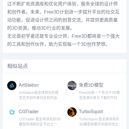
过不断扩充资源库和优化用户体验，服务全球的设计师
和创作者。未来，Free3D计划进一步提升平台的社交互
动功能，促进设计师之间的创意交流，并提供更高质量
的3D资源，推动3D行业的发展。
无论是初学者还是专业设计师，Free3D都将是一个强大
的工具和创作伙伴，助力实现每一个3D创作梦想。
相似站点
ArtStation
免费3D模型
ArtStation是全球领先的视
Free3D是一个专注于3D模
觉艺术创作者社区和作品展
型资源分享与下载的平台，
示平台，专注于为艺术家提
旨在为全球的3D设计师和艺
供一个展示、推广和销售其
术家提供高质量、免费的3D
CGTrader
TurboSquid
作品的专业化平台。作为3D
素材资源。通过Free3D，
艺术、插画、概念设计和数
用户可以轻松获取用于影
CGTrader 是全球领先的3D
TurboSquid 是全球领先的
字艺术领域的重要展示窗
视、游戏、动画、建筑、产
模型市场和社区平台之一，
3D模型和数字内容市场之