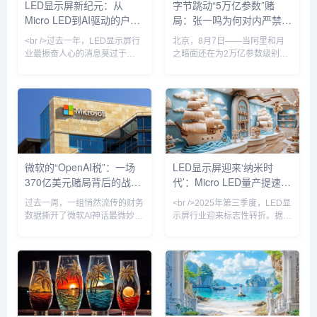
LED显示屏新纪元：从
字节跳动“5万亿参数”赌
时，COB（板上芯片）封装技
规模的新标杆。该项目由Seed
Micro LED到AI驱动的户外
局：张一鸣为何对内严禁蒸
术加速渗透，在P1.2以下小间距
Foundation负责人项亮主导，
市场占比首次超过50%，彻
目前尚处早期阶段，涉及预训
媒体革命
馏、对外叫板整个AI圈？
<br />过去一年，LED显示屏行
北京，8月7日——当阿里和月
练、数据准备...
业最振奋人心的消息莫过于
之暗面还在为2万亿参数级别的
Micro LED技术的商业化进程显
模型暗自较劲时，字节跳动已经
著加速。多家头部面板厂商相继
悄悄将靶心瞄准了一个近乎疯狂
宣布其Micro LED生产线进入量
的数字：5万亿。据知情人士向
产阶段，良率从早期的不足50%
本刊确认，字节跳动内部正在讨
提升至接近90%。这意味着曾经
论训练一个参数规模超过5万亿
高高在上的Micro LED开始向高
的大语言模型——这一数字直接
端商用显示和超大尺寸家用电视
压过阿里Qwen 3.8-Max的2.4万
市场渗透。与传统的LCD和
亿和月之暗面K3的2.8万亿，使
微软的“OpenAI税”：一场
LED显示屏迎来‘纳米时
OLED相比，Micro LED在亮
其成为中国已知参数规模最大的
370亿美元赌局背后的战略
代’：Micro LED量产提速，
度、对比度、响应速度和功耗方
AI模型项目。该计划由字节AI研
面具有压倒性优势，尤其是在
究机构Seed Foundation负责
悖论
户外广告牌开启像素革命
过去一周，一组悄然流传的财务
<br />2025年第三季度，LED显
人...
数据撕开了微软AI神话最微妙的
示屏行业迎来标志性转折。据最
一角。据最新披露，在截至
新供应链数据显示，Micro LED
2026年6月的财年中，OpenAI
芯片的巨量转移良率首次突破
为微软贡献了约241亿美元收
99.9%，核心制程成本较去年同
入，占微软AI业务总营收的
期下降32%。这意味着，曾经只
70%。而微软CEO萨蒂亚·纳德
存在于实验室的“下一代显示技
拉在今年3月底刚刚高调宣布，
术”，正式迈入规模化量产窗口
公司AI业务年收入有望突破370
期。三星、LG以及京东方相继