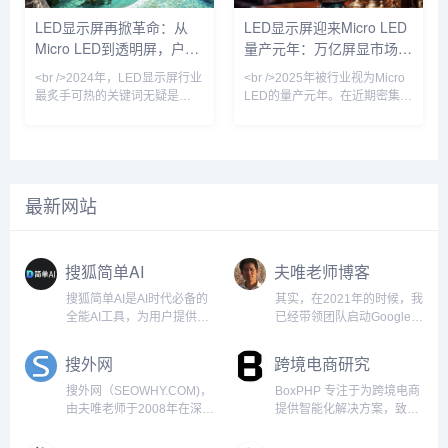
浸式文旅等高端领域。根据最新
SMD（表面贴装）工艺，COB
LED显示屏再掀革命：从
LED显示屏迎来Micro LED
行业报告，全球LED显示屏市场
在防潮、防碰撞、耐候性方面提
Micro LED到透明屏，户外
量产元年：万亿屏显市场正
规模预计在2025年突破120亿美
升显著，成为户外小间距市场的
元，其中小间距及微间距产品贡
“新宠”。业内头部企业如利亚
广告迎来黄金时代
在被重新定义
<br />2024年，LED显示屏行业
<br />2025年被行业视为Micro
献超
德、洲明科技等，在最
最炙手可热的关键词无疑是
LED的量产元年。在近期密集发
“Micro LED”。随着三星、索
布的十篇深度报道中，均指向同
尼、LG以及国内京东方、利亚
一个核心事实：LED显示屏产业
德等头部厂商相继突破巨量转移
正经历从传统小间距向Micro级
技术瓶颈，Micro LED的良率与
像素的跃迁。三星、LG、京东
成本正以超预期速度优化。据最
方与利亚德等头部厂商在CES及
最新网站
新供应链消息，多家面板厂已开
ISE展会上相继展出透明Micro
始小批量生产用于高端商显的
LED橱窗屏和可拼接的P0.3以下
Micro LED显示屏，像素间距突
超微间距显示屏，标志着过去被
破P0.3，亮度、对比度与响应速
诟病良率低的Micro LED技术，
搜狐简单AI
夫唯老师博客
度全面超越传统OLED。与此同
如今已在巨量转移与修复环节取
时，Mini LED背光技术
得突破性进展。多
搜狐简单AI是AI时代必备的
其实，在2021年的时候，我
全能AI工具，为用户提供全
已经带领团队启动Google
方位AI服务，如AI绘图、AI
SEO的项目，那时候各个国
写作、AI在线图片处理。提
家之间来往封闭，某一天我
搜外网
跨境电商研究
供海量图片制作设计模板：
突发奇想，如果口罩结束，
电商图，logo设计，证件
岂不是有大量的外国人要来
搜外网（SEOWHY.COM)，
BoxPHP 专注于为跨境电商
照，智能抠图，图片高清修
中国？于是我安排因口罩正
由夫唯老师于2008年在深圳
提供智能化解决方案，致力
复，一键去水印，一键换背
空闲的技术团队马上创建几
创建。自百度SEO启航，现
于通过Google SEO技术、
景等各种应用场景。新手小
个入境旅游的网站。Google
已扬帆于Google、抖音、小
PHP/前端开发和AI工具的深