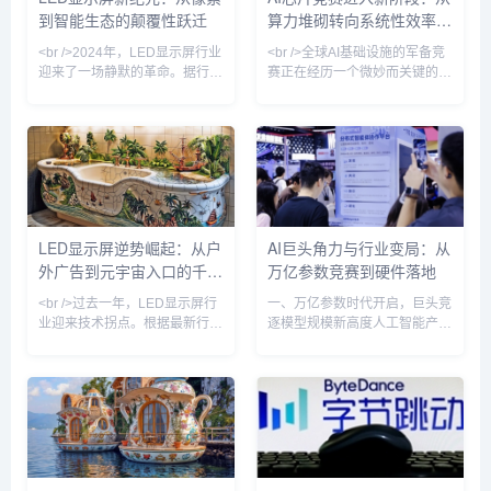
到智能生态的颠覆性跃迁
算力堆砌转向系统性效率革
与站长之家（ChinaZ.com）近
转。表面上看，这是一场关于未
期监测到的产业数据相互印证。
来算力主导权的军备竞赛，但越
命
<br />2024年，LED显示屏行业
<br />全球AI基础设施的军备竞
根据
来越多的分析师开始追问：如此
迎来了一场静默的革命。据行业
赛正在经历一个微妙而关键的转
最新报道，Micro LED（微发光
折。过去两年间，头部云服务商
二极管）的巨量转移技术良率首
与大型科技企业竞相追逐百万卡
次突破99.9%，这意味着困扰业
级集群的部署，将模型参数规模
界十年的成本壁垒开始崩塌。三
推至十万亿级别。然而，最新发
星、索尼以及中国厂商京东方、
布的行业基准测试与头部企业的
三安光电均在近日发布了新一代
内部运营数据揭示了一个警示信
Micro LED显示屏，像素间距首
号：在现有主流架构下，GPU
次下探至0.1毫米以下，亮度超
集群的线性扩展所带来的性能提
LED显示屏逆势崛起：从户
AI巨头角力与行业变局：从
过10,000尼特，对比度接近无
升已明显放缓，而能耗成本与互
外广告到元宇宙入口的千亿
万亿参数竞赛到硬件落地
限。一位参与测试的工程师向记
联延迟正以超线性速度攀升。多
者透露：“在阳光下观看Mi
位芯片设计领域的资深工程师指
赛道
<br />过去一年，LED显示屏行
一、万亿参数时代开启，巨头竞
出，单纯依赖晶体管密度和制程
业迎来技术拐点。根据最新行业
逐模型规模新高度人工智能产业
报告，Micro LED芯片良率突破
正经历一场前所未有的算力与参
99.9%，巨量转移效率提升至每
数规模的军备竞赛。据字节跳动
小时200万颗，推动单位成本同
内部人士透露，该公司正讨论训
比下降42%。三星、索尼、利亚
练参数规模超过5万亿的大语言
德等头部厂商相继推出新一代
模型，这一数字将超越国内现有
Micro LED商用显示屏，像素间
最大模型——阿里巴巴通义千问
距突破P0.3以下，实现真正意义
的2.4万亿和月之暗面Kimi K3的
上的“无拼接缝”显示。与此同
2.8万亿参数，成为中国AI模型