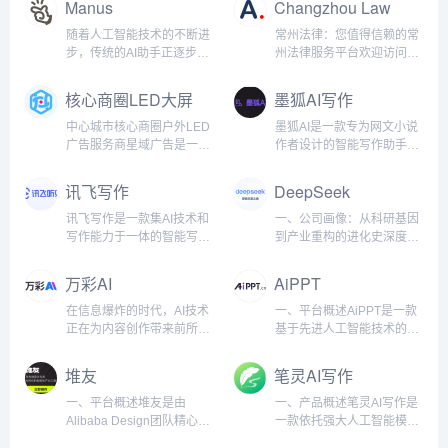
Manus
Changzhou Law
白也能轻松玩转AI。产品功
收录很容易，竞争性不强的
红书、阿里巴巴等多维SEO
度融合，帮助企业快速提升
能：AI作图：用户可以通过
长尾词，排名也很容易。谁
蓝海。我们不仅是搜索引擎
市场竞争力。基于
随着人工智能技术的不断进
常州法律：您值得信赖的常
文字描述生成各种风格的图
知2024年开始还真有大量的
优化的深耕者，更是数字化
Laravel/PHP高效开发框
步，传统的AI助手正逐步向
州法律服务平台欢迎访问常
片，满足不同创作需求。
国外游客搜索中国各个知名
时代技能升级的引路人。在
架，结合Vue.js/React前端
真正具备独立思考和决策能
州法网，常州法网是常州首
Prompt社区：为用户提供一
城市和景点的长尾词，对接
这里，传统SEO智慧与新兴
技术，BoxPHP为全球电商
力的全能智能体进化。近
屈一指的在线法律平台，致
核心商圈LED大屏
墨狐AI写作
个分享和交流AI提示词的平
我众多国内旅游业务的搜外
平台策略交织碰撞，为学员
企业提供一站式平台开发与
日，一支中国研发团队震撼
力于为常州地区提供全面的
媒体
台，帮助大家更...
同学，这样，这个新...
开启通往数字化营销的新纪
优化服务，助力电商平台在
发布了全球首款AI Agent产
法律咨询和专业的法律服
中心城市核心商圈户外LED
墨狐AI是一款专为网文小说
元。从精细化的关键词布局
激烈的市场中脱颖而出。 我
品——Manus。作为一款兼
务。我们的网站旨在为个人
广告服务商星域广告是一家
作者设计的智能写作助手，
到AI赋能的内容创作，搜外
们特别注重SEO生态，持续
具智能思考与高效执行的全
客户和公司实体提供专业的
以户外LED广告为核心的媒
致力于为创作者提供全方位
不断引领潮流，让每一位学
优化Google搜索排名，为客
能AI Agent，Manus不仅能
法律咨询、量身定制的解决
体整合传播公司。致力于为
的写作支持。无论你是小说
讯飞写作
DeepSeek
员都能掌握数字化时代的核
户带来更高质量的流...
够为用户提供精准的思维辅
方案以及高效的争议解决方
企业提供精准、高效、价值
新手还是资深作者，墨狐AI
心竞争力。我们...
助，更能在工作和生活中“交
式。全面的法律服务在常州
最大化的户外广告投放解决
都能帮助你在创作过程中轻
讯飞写作是一款集AI技术和
一、公司画像：从科研基因
付成果”，实现从“想”到“做”
律师事务所，我们提供广泛
方案，专注于为客户提供城
松应对情节编排、人物设
写作能力于一体的智能写作
到产业重构的进化史深度求
的无缝衔接。突破性性能与
的法律服务，以满足不同的
市优质商圈户外广告媒体资
定、语言润色等写作难题，
助手，旨在通过强大的人工
索（DeepSeek）成立于
核心优势Manus在最新的
需求：法律咨询：我们的平
源投放服务，以媒体品质提
提升创作效率和小说质量。
智能支持，提高工作效率和
2022年，是一家以“极致效
万彩AI
AiPPT
GAIA基准测试中取得了
台可就劳动争议、合同纠纷
升价值，助力品牌传播强势
核心功能智能剧情生成墨狐
创作质量。无论是日常办公
率”为核心理念的人工智能公
SOT...
和民事诉讼等问题提供即时
曝光和深度影响力，加深消
AI可以根据用户提供的基本
文档、创意写作、内容编
司，创始团队由清华大学、
在信息爆炸的时代，AI技术
一、平台概述AiPPT是一款
在线法律咨询。企业...
费者记忆感知，强化品牌形
设定，自动生成丰富的故事
辑，还是专业报告、会议纪
北京大学等顶尖高校的AI科
正在为内容创作带来前所未
基于先进人工智能技术的智
象，提升品牌市场竞争力，
情节、场景描述和人物对
要等，讯飞写作都能为用户
学家与微软、谷歌等科技巨
有的变革。万彩AI作为一款
能演示文稿制作工具，致力
做客户最信赖的广告发布服
话，帮助用户快速构建小说
提供精准、高效的写作解决
头的工程专家组成。公司成
强大的AI内容创作工具合
于为用户提供一种快速、高
堆友
笔灵AI写作
务商。 专业团队，用心服务
框架，避免创作时遇到的“卡
方案。核心功能AI对话写作
立之初即获得红杉中国、高
集，正是应对这一时代挑战
效且专业的PPT制作体验。
核心区位，助力品牌强势曝
文”问题。人物塑造与对话编
讯飞写作支持与用户进行智
瓴资本等机构超5亿美元A轮
而生。它不仅提供AI智能写
无论是商务演示、教育课
一、平台概述堆友是由
一、产品概述笔灵AI写作是
光 优质...
排墨狐AI...
能对话，帮助快速生成各类
融资，估值突破30亿美元，
作支持，还将AI换脸、照片
件、项目路演还是日常工作
Alibaba Design团队精心打
一款依托强大人工智能模型
文档内容。无论是起草报
创下中国AI初创企业融资速
数字人制作和AI短视频制作
汇报，AiPPT都能够凭借其
造的设计师全成长周期服务
的写作助手，旨在帮助用户