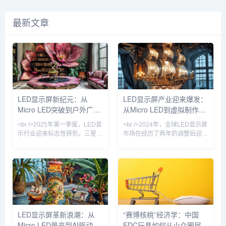
最新文章
LED显示屏新纪元：从
LED显示屏产业迎来爆发：
Micro LED突破到户外广告
从Micro LED到虚拟制作，
的智慧革命
技术革命重塑千亿市场
<br />2025年第一季度，LED显
<br />2024年，全球LED显示屏
示行业迎来标志性转折。三星、
市场在经历了两年的调整后迎来
LG与京东方相继在CES上展示
强劲复苏。根据最新行业报告，
了基于Micro LED技术的透明显
市场规模预计突破150亿美元，
示屏，像素间距首次突破0.3毫
同比增长18%。这一增长背后，
米，亮度达到10,000尼特，功
是户外广告、舞台租赁、商业显
耗较传统OLED降低40%。更关
示、虚拟制作等多元场景的需求
键的是，此前困扰行业的巨量转
共振。在中国，深圳、惠州等地
移良率问题已从99.9%提升至
的LED显示屏企业订单排产已至
99.99%，这意味着Micro LED
2025年二季度，产业链上下游
LED显示屏革新浪潮：从
“赛博核桃”经济学：中国
电视价格有望在两年内下探至万
景气度显著回升。值得注意的
Micro LED量产到AI驱动的
EDC玩具如何从小众圈层走
元级。与此同时，国内厂商利亚
是，小间距LED（P2.5以下）产