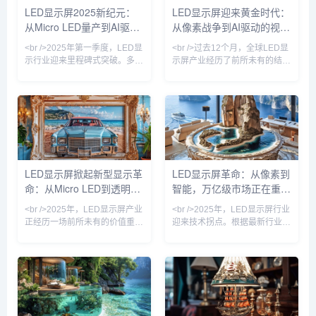
亿美元——这意味着，每5美元
发布基于Micro LED的商用显示
LED显示屏2025新纪元：
LED显示屏迎来黄金时代：
AI收入中，就有3.3美元直接或
屏新品，像素间距低至P0.3，亮
从Micro LED量产到AI驱动
从像素战争到AI驱动的视觉
间接流经OpenAI的模型管道。
度却达到惊人的5000尼特——
这不是合作关系。这是单点依
即使在正午阳光下，画面依然
内容生态的颠覆性变革
革命
<br />2025年第一季度，LED显
<br />过去12个月，全球LED显
赖。当“首选伙伴”...
示行业迎来里程碑式突破。多家
示屏产业经历了前所未有的结构
头部厂商宣布Micro LED芯片良
性变革。根据最新行业报告，
率提升至99.9%，巨量转移效率
2024年全球LED显示屏市场规
实现每秒5000万颗，直接推动
模突破780亿美元，同比增长
单位成本较去年同期下降40%。
23%，其中小间距LED（P1.2
三星、索尼相继发布110英寸以
以下）贡献了超过40%的增量。
上家用Micro LED电视，售价首
这场增长并非单纯由需求拉动，
次跌破10万美元门槛。与此同
而是技术迭代引发的供给侧革命
时，国内厂商京东方、华灿光电
——Mini/Micro LED量产成本在
LED显示屏掀起新型显示革
LED显示屏革命：从像素到
在Micro LED微显示领域发力，
18个月内下降近60%，使得原
命：从Micro LED到透明屏
智能，万亿级市场正在重塑
针对AR眼镜的0.12英寸全彩模
本用于高端指挥中心的超高清显
组已进入小批量
示屏，如今已渗透至商业零售、
的万亿赛道竞速
户外视觉体验
<br />2025年，LED显示屏产业
<br />2025年，LED显示屏行业
正经历一场前所未有的价值重
迎来技术拐点。根据最新行业报
估。过去，人们习惯将LED显示
告，Micro LED（微发光二极
屏视为户外广告、体育场馆的
管）技术已从实验室走向量产，
“巨幕”工具；如今，随着Micro
其像素间距突破至P0.1以下，使
LED、COB封装、MIP技术以及
得屏幕在近距离观看时实现“无
虚拟拍摄（XR）场景的爆发，
颗粒感”的细腻画质。与此同
LED显示屏已经渗透到消费电
时，COB（板上芯片）封装技
子、车载显示、医疗可视化和沉
术加速普及，相较于传统