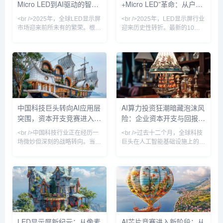
Micro LED到AI驱动的智慧
+Micro LED”革命：从户外
70%，这让原本只存在于实验室
态显示，行业焦点正从“抢卡”转
的“像素级自发光”技术，
向“算力利用率”，这标志着中国
显示革命
广告到元宇宙的视觉新纪元
<br />2025年，全球LED显示屏
<br />2025年，LED显示屏行业
AI发展进入了一
市场迎来前所未有的繁荣。根据
迎来历史性转折。最新的10篇
多家行业媒体的最新报道，中国
深度报道显示，传统COB（板
LED显示屏出口额同比增长超过
上芯片）与新兴量子点（QD）
35%，而Micro LED技术正式从
技术的结合，正在重新定义“显
实验室走向量产，成为高端显示
示质量”。三星、索尼、利亚德
市场的“新宠”。与此同时，AI与
等头部厂商相继发布基于Micro
LED显示技术的深度融合，正在
LED（微发光二极管）的透明屏
重塑数字户外媒体、商业显示乃
与柔性屏，其峰值亮度突破
至车载显示的应用场景。从P0.4
10000尼特，色域覆盖率超越
中国科技巨头转向AI应用层
AI算力投资狂潮暗藏泡沫风
超微间距到透明柔性屏，从裸眼
BT.2020标准120%，而功耗仅
突围，资本开支竞赛进入下
险：企业资本开支与回报缺
3D到虚拟制片，LED显示屏已
为同尺寸LCD的40%。最引人
不再仅是显示设备，而是成为智
注目的是，“量子点色转换”技术
半场
口拉大
<br />中国科技行业正在经历一
<br />过去十二个月，全球科技
解决了
场微妙但深刻的战略转向。当全
巨头在人工智能基础设施上的资
球投资者仍在紧盯英伟达GPU
本开支累计超过两千亿美元，这
的供货排期与数据中心建设进度
一数字仍在以季度环比两位数的
时，多家头部互联网公司在本季
速度增长。从微软、谷歌到亚马
度财报电话会上悄然调整了叙事
逊，各大云服务商争相建设超大
口径：不再将“千卡集群”或“万亿
规模数据中心，英伟达的GPU
参数”作为首要卖点，转而强调
订单排期已延伸至2026年。中
AI功能在广告系统、云计算、本
国市场上，阿里、百度、字节跳
地生活服务等核心业务中的实际
动等企业同样不遗余力地购入AI
LED显示屏新纪元：从像素
AI芯片竞赛进入新阶段：从
转化率。<br /><br />这一变化
芯片，服务器供应链满负荷运