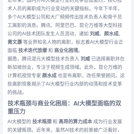
近年来，国内外AI大模型行业的竞争愈加激烈，核心技
术人员的离职成为行业变动的关键指标。今年下半年，
多个AI大模型公司和大厂频频传出技术负责人和骨干员
工离职的消息。腾讯、阿里巴巴、昆仑万维等大型科技
公司的AI技术团队发生人员流动，诸如
刘威
、
颜水成
、
黄文灏
等业界知名人物的离职，标志着AI大模型行业正
面临
技术迭代放缓
和
商业化困境
。
据悉，腾讯混元大模型技术负责人
刘威
已选择离职并在
新加坡创业，专注于视频生成领域。此外，昆仑万维的
计算机视觉专家
颜水成
也宣布离职，改任荣誉顾问。这
些离职现象揭示了AI大模型行业内部的动荡和技术变革
的挑战。
技术瓶颈与商业化困局：AI大模型面临的双
重压力
AI大模型的
技术瓶颈
和
高昂的算力成本
成为行业发展
的关键瓶颈。近年来，虽然AI技术的前景被广泛看好，