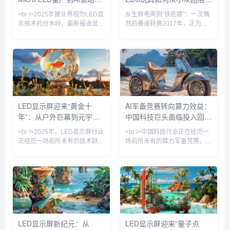
德与洲明科技宣布，
品占比首次超过50%，成为市场
户外广告新纪元
向亿级市场
<br />2025年被业界视为LED显
从生鲜电商到“铁疙瘩”：一次偶
绝对主力，
示技术的分水岭。最新报道显
然的赛道转换2017年，正为生
示，三星、LG与京东方不约而
鲜电商生意焦头烂额的90后创
同地在CES及ISE展会上推出了
业者钱正阳，在海外网站上偶然
基于Micro LED技术的透明显示
刷到一段金属指尖陀螺的视频。
屏与可拉伸柔性屏，其中三星发
那个在指尖高速旋转、发出机械
布的110英寸无边框Micro LED
声响的小物件，在瞬间为他提供
电视，像素间距已缩小至0.4毫
了一种奇特的解压感。“当时就
米以下，峰值亮度突破4000尼
觉得这种东西太有意思了。”钱
特。与此同时，国内龙头企业利
正阳在接受《天下网商》专访时
LED显示屏迎来“黄金十
AI军备竞赛转向算力效益：
亚德与洲明科技宣布，其Micro
回忆道，“这种金属、会转、能
年”：从户外巨幕到元宇宙
中国科技巨头面临投入回报
LED芯片巨量转移良率已提升至
响的EDC玩具，一看到就有一
99.999%，成本
种莫名的吸引力。”这一偶然发
入口，技术革命重塑百亿市
大考
<br />2025年，LED显示屏行业
<br />中国科技行业正在经历一
现，最终导向了一次彻底的职业
场
正经历一场前所未有的技术跃
场前所未有的算力军备竞赛。从
转向...
迁。最新发布的《全球LED显示
阿里、字节跳动到百度和腾讯，
市场季度追踪报告》显示，第一
各大巨头在AI基础设施上的资本
季度全球LED显示屏出货量同比
开支已攀升至历史最高水平。然
增长23%，其中Mini/Micro LED
而，随着英伟达高端芯片出口管
产品占比首次突破15%，成为增
制收紧以及国内替代方案尚未完
长最快的细分赛道。多家头部厂
全成熟，一个尖锐的问题开始浮
商在集邦咨询的论坛上透露，
现：这场巨额投入究竟何时能够
Micro LED芯片良率已提升至
转化为可持续的商业模式？站长
LED显示屏新纪元：从
LED显示屏迎来“量子点
99.99%，成本较三年前下降
之家ChinaZ.com的最新产业动