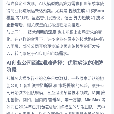
但许多企业发现，AI大模型的高算力需求和训练成本使
得商业化进展远未达预期。尤其是
视频生成
和
类Sora
模型
等领域，虽然曾引发热议，但因
算力短缺
和
技术
更新滞后
，相关模型的发布进程屡次推迟。
与此同时，
技术创新的速度
也未能跟上市场需求的变
化。在这样的背景下，许多企业在原本的技术路线中陷
入困境，部分公司开始逐步减少预训练模型的研发投
入，转而聚焦于AI应用和市场需求。
AI创业公司面临艰难选择：优胜劣汰的洗牌
阶段
随着AI大模型行业的竞争日益激烈，一些原本活跃的初
创公司面临着
资金链断裂
和
市场萎缩
的风险，很多公
司开始减少团队规模，甚至退出某些技术领域，转向
应
用创新
。例如，国内的
智谱AI
、
零一万物
、
MiniMax
等
公司在2024年已开始缩减预训练模型的研发团队，集中